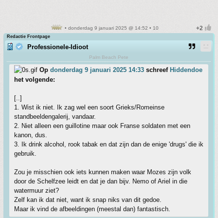
• donderdag 9 januari 2025 @ 14:52 • 10
Redactie Frontpage
Professionele-Idioot
Palm Beach Pete
Op
donderdag 9 januari 2025 14:33
schreef
Hiddendoe
het volgende:
[..]
1. Wist ik niet. Ik zag wel een soort Grieks/Romeinse
standbeeldengalerij, vandaar.
2. Niet alleen een guillotine maar ook Franse soldaten met een
kanon, dus.
3. Ik drink alcohol, rook tabak en dat zijn dan de enige 'drugs' die ik
gebruik.
Zou je misschien ook iets kunnen maken waar Mozes zijn volk
door de Schelfzee leidt en dat je dan bijv. Nemo of Ariel in die
watermuur ziet?
Zelf kan ik dat niet, want ik snap niks van dit gedoe.
Maar ik vind de afbeeldingen (meestal dan) fantastisch.