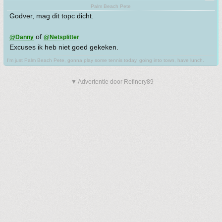
Palm Beach Pete
Godver, mag dit topc dicht.
of
@Danny
@Netsplitter
Excuses ik heb niet goed gekeken.
I'm just Palm Beach Pete, gonna play some tennis today, going into town, have lunch.
▼ Advertentie door Refinery89