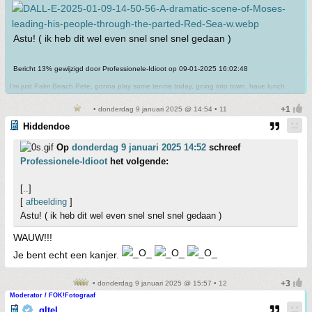
Astu! ( ik heb dit wel even snel snel snel gedaan )
Bericht 13% gewijzigd door Professionele-Idioot op 09-01-2025 16:02:48
I'm just Palm Beach Pete, gonna play some tennis today, going into town, have lunch.
• donderdag 9 januari 2025 @ 14:54 • 11
Hiddendoe
Op
donderdag 9 januari 2025 14:52
schreef
Professionele-Idioot
het volgende:
[..]
[
afbeelding
]
Astu! ( ik heb dit wel even snel snel snel gedaan )
WAUW!!!
Je bent echt een kanjer.
• donderdag 9 januari 2025 @ 15:57 • 12
Moderator / FOK!Fotograaf
qltel