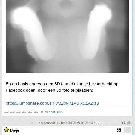
En op basis daarvan een 3D foto, dit kun je bijvoorbeeld op
Facebook doen, door een 3d foto te plaatsen:
https://jumpshare.com/s/Hw32th4r1VUIxSZAZlz3
🕰️₿🕰️₿🕰️₿🕰️₿🕰️₿🕰️
TikTok next Block
• woensdag 19 februari 2025 @ 20:14 • 29
Divje