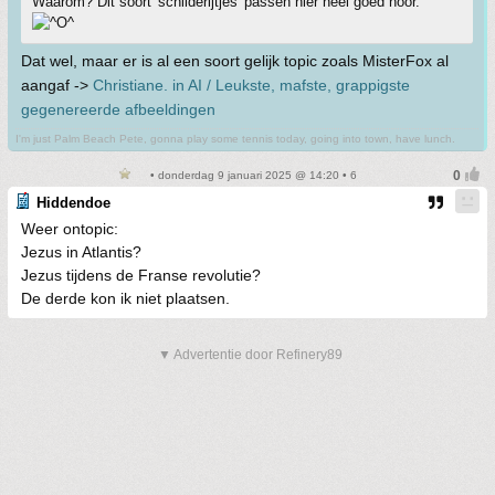
Waarom? Dit soort 'schilderijtjes' passen hier heel goed hoor.
Dat wel, maar er is al een soort gelijk topic zoals MisterFox al
aangaf ->
Christiane. in AI / Leukste, mafste, grappigste
gegenereerde afbeeldingen
I'm just Palm Beach Pete, gonna play some tennis today, going into town, have lunch.
• donderdag 9 januari 2025 @ 14:20 • 6
Hiddendoe
Weer ontopic:
Jezus in Atlantis?
Jezus tijdens de Franse revolutie?
De derde kon ik niet plaatsen.
▼ Advertentie door Refinery89