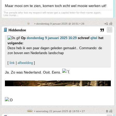
Maar mooi om te zien, komen toch echt wel mooie werken uit!
The people who lost my respect will never get a capital letter for their name again.
Like trump...
• donderdag 9 januari 2025 @ 16:51 • 26
Hiddendoe
Op
donderdag 9 januari 2025 16:29
schreef
qltel
het
volgende:
Deze heb ik een paar dagen geleden gemaakt.. Commando: de
zon boven een Nederlands landschap
[
link
|
afbeelding
]
Ja. Zo was Nederland. Ooit. Eens.
• woensdag 22 januari 2025 @ 19:53 • 27