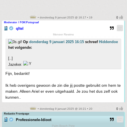
• donderdag 9 januari 2025 @ 16:17 • 19
Moderator / FOK!Fotograaf
qltel
Meneer Rewimo
Op
donderdag 9 januari 2025 16:15
schreef
Hiddendoe
het volgende:
[..]
Jazeker.
Fijn, bedankt!
Ik heb overigens gewoon de zin die jij postte gebruikt om hem te
maken. Alleen Ariel er even uitgehaald. Je zou het dus zelf ook
kunnen..
• donderdag 9 januari 2025 @ 16:21 • 20
Redactie Frontpage
Professionele-Idioot
Palm Beach Pete