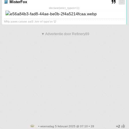
MisterFox
declare(strict_types=1);
MNy paws caiuse aaS ;lotr of typo'zx 🦊
▼ Advertentie door Refinery89
• woensdag 5 februari 2025 @ 07:10 • 28