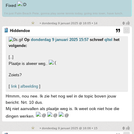
Fixed
I'm just Palm Beach Pete, gonna play some tennis today, going into town, have lunch.
• donderdag 9 januari 2025 @ 16:05 • 14
Hiddendoe
Op
donderdag 9 januari 2025 15:57
schreef
qltel
het
volgende:
[..]
Plaatje is alweer weg..
Zoiets?
[
link
|
afbeelding
]
Hmmm, nou nee. Ik zie het nog wel in de topic boven jouw
bericht. Nrt. 10 dus.
Mij niet aanvallen als plaatje weg is. Ik weet ook niet hoe die
dingen werken.
• donderdag 9 januari 2025 @ 16:06 • 15