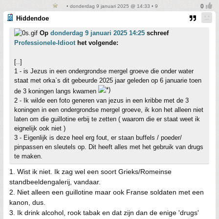
• donderdag 9 januari 2025 @ 14:33 • 9
Hiddendoe
Op
donderdag 9 januari 2025 14:25
schreef
Professionele-Idioot
het volgende:
[..]
1 - is Jezus in een ondergrondse mergel groeve die onder water
staat met orka`s dit gebeurde 2025 jaar geleden op 6 januarie toen
de 3 koningen langs kwamen
2 - Ik wilde een foto generen van jezus in een kribbe met de 3
koningen in een ondergrondse mergel groeve, ik kon het alleen niet
laten om die guillotine erbij te zetten ( waarom die er staat weet ik
eignelijk ook niet )
3 - Eigenlijk is deze heel erg fout, er staan buffels / poeder/
pinpassen en sleutels op. Dit heeft alles met het gebruik van drugs
te maken.
1. Wist ik niet. Ik zag wel een soort Grieks/Romeinse
standbeeldengalerij, vandaar.
2. Niet alleen een guillotine maar ook Franse soldaten met een
kanon, dus.
3. Ik drink alcohol, rook tabak en dat zijn dan de enige 'drugs'