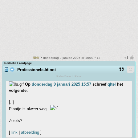
• donderdag 9 januari 2025 @ 16:03 • 13
Redactie Frontpage
Professionele-Idioot
Palm Beach Pete
Op
donderdag 9 januari 2025 15:57
schreef
qltel
het
volgende:
[..]
Plaatje is alweer weg..
Zoiets?
[
link
|
afbeelding
]