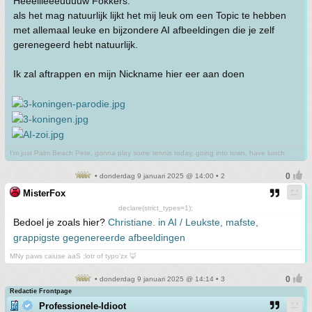
Heeellleeeuuuuw Fokkers.
als het mag natuurlijk lijkt het mij leuk om een Topic te hebben
met allemaal leuke en bijzondere AI afbeeldingen die je zelf
gerenegeerd hebt natuurlijk.
Ik zal aftrappen en mijn Nickname hier eer aan doen
I'm just Palm Beach Pete, gonna play some tennis today, going into town, have lunch.
• donderdag 9 januari 2025 @ 14:00 • 2
MisterFox
declare(strict_types=1);
Bedoel je zoals hier?
Christiane. in AI / Leukste, mafste,
grappigste gegenereerde afbeeldingen
MNy paws caiuse aaS ;lotr of typo'zx 🦊
• donderdag 9 januari 2025 @ 14:14 • 3
Redactie Frontpage
Professionele-Idioot