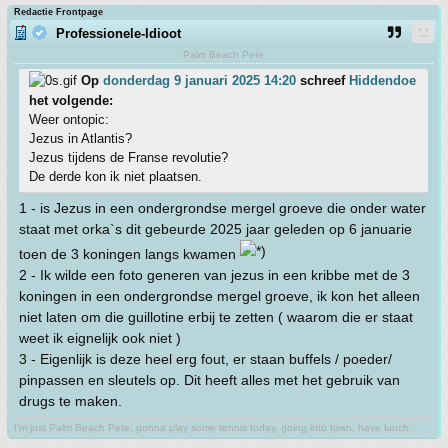
Redactie Frontpage
Professionele-Idioot
Palm Beach Pete
Op
donderdag 9 januari 2025 14:20
schreef
Hiddendoe
het volgende:
Weer ontopic:
Jezus in Atlantis?
Jezus tijdens de Franse revolutie?
De derde kon ik niet plaatsen.
1 - is Jezus in een ondergrondse mergel groeve die onder water
staat met orka`s dit gebeurde 2025 jaar geleden op 6 januarie
toen de 3 koningen langs kwamen
2 - Ik wilde een foto generen van jezus in een kribbe met de 3
koningen in een ondergrondse mergel groeve, ik kon het alleen
niet laten om die guillotine erbij te zetten ( waarom die er staat
weet ik eignelijk ook niet )
3 - Eigenlijk is deze heel erg fout, er staan buffels / poeder/
pinpassen en sleutels op. Dit heeft alles met het gebruik van
drugs te maken.
I'm just Palm Beach Pete, gonna play some tennis today, going into town, have lunch.