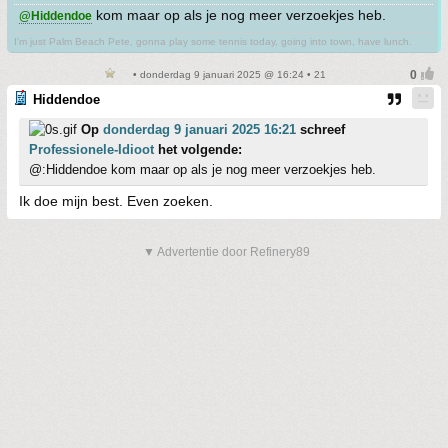
kom maar op als je nog meer verzoekjes heb.
@Hiddendoe
I'm just Palm Beach Pete, gonna play some tennis today, going into town, have lunch.
• donderdag 9 januari 2025 @ 16:24 • 21
Hiddendoe
Op
donderdag 9 januari 2025 16:21
schreef
Professionele-Idioot
het volgende:
@:Hiddendoe kom maar op als je nog meer verzoekjes heb.
Ik doe mijn best. Even zoeken.
▼ Advertentie door Refinery89