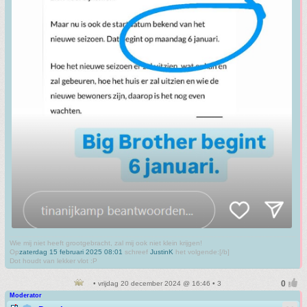
Wie mij niet heeft grootgebracht, zal mij ook niet klein krijgen!
Op
zaterdag 15 februari 2025 08:01
schreef
JustinK
het volgende:[/b]
Dot houdt van lekker vlot :P
• vrijdag 20 december 2024 @ 16:46 • 3
Moderator