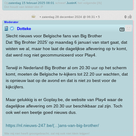
Op
zaterdag 15 februari 2025 08:01
schreef
JustinK
het volgende:[/b]
Dot houdt van lekker vlot :P
• zaterdag 28 december 2024 @ 06:31 • 5
Moderator
Dotteke
Slecht nieuws voor Belgische fans van Big Brother
Dat ‘Big Brohter 2025’ op maandag 6 januari van start gaat, dat
wisten we al, maar hoe laat de dagelijkse aflevering op tv komt,
dat werd nog niet gecommuniceerd voor Play4.
Terwijl in Nederland Big Brother al om 20.30 uur op het scherm
komt, moeten de Belgische tv-kijkers tot 22.20 uur wachten, dat
is opnieuw laat op de avond en dat is niet zo best voor de
kijkcijfers.
Maar gelukkig is er Goplay.be, de website van Play4 waar de
dagelijkse aflevering om 20.30 uur beschikbaar zal zijn. Toch
ook wel een beetje goed nieuws dus.
https://nl.nieuws-247.be/(...)ans-van-big-brother/
Wie mij niet heeft grootgebracht, zal mij ook niet klein krijgen!