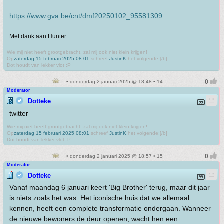
https://www.gva.be/cnt/dmf20250102_95581309
Met dank aan Hunter
Wie mij niet heeft grootgebracht, zal mij ook niet klein krijgen!
Op
zaterdag 15 februari 2025 08:01
schreef
JustinK
het volgende:[/b]
Dot houdt van lekker vlot :P
• donderdag 2 januari 2025 @ 18:48 • 14
Moderator
Dotteke
twitter
Wie mij niet heeft grootgebracht, zal mij ook niet klein krijgen!
Op
zaterdag 15 februari 2025 08:01
schreef
JustinK
het volgende:[/b]
Dot houdt van lekker vlot :P
• donderdag 2 januari 2025 @ 18:57 • 15
Moderator
Dotteke
Vanaf maandag 6 januari keert 'Big Brother' terug, maar dit jaar
is niets zoals het was. Het iconische huis dat we allemaal
kennen, heeft een complete transformatie ondergaan. Wanneer
de nieuwe bewoners de deur openen, wacht hen een