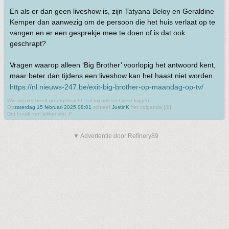
En als er dan geen liveshow is, zijn Tatyana Beloy en Geraldine
Kemper dan aanwezig om de persoon die het huis verlaat op te
vangen en er een gesprekje mee te doen of is dat ook
geschrapt?
Vragen waarop alleen ‘Big Brother’ voorlopig het antwoord kent,
maar beter dan tijdens een liveshow kan het haast niet worden.
https://nl.nieuws-247.be/exit-big-brother-op-maandag-op-tv/
Wie mij niet heeft grootgebracht, zal mij ook niet klein krijgen!
Op
zaterdag 15 februari 2025 08:01
schreef
JustinK
het volgende:[/b]
Dot houdt van lekker vlot :P
▼ Advertentie door Refinery89