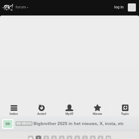
forum
log in
Index
Actief
MyAT
Nieuw
Topic
Bigbrother 2025 in het nieuws, X, insta, etc
bb
BB MEDIA
1
2
3
4
5
6
7
8
9
10