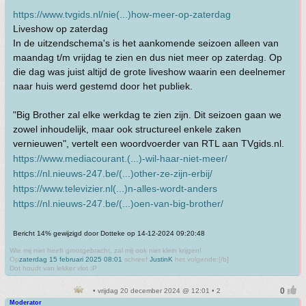
https://www.tvgids.nl/nie(...)how-meer-op-zaterdag
Liveshow op zaterdag
In de uitzendschema's is het aankomende seizoen alleen van
maandag t/m vrijdag te zien en dus niet meer op zaterdag. Op
die dag was juist altijd de grote liveshow waarin een deelnemer
naar huis werd gestemd door het publiek.
"Big Brother zal elke werkdag te zien zijn. Dit seizoen gaan we
zowel inhoudelijk, maar ook structureel enkele zaken
vernieuwen", vertelt een woordvoerder van RTL aan TVgids.nl.
https://www.mediacourant.(...)-wil-haar-niet-meer/
https://nl.nieuws-247.be/(...)other-ze-zijn-erbij/
https://www.televizier.nl(...)n-alles-wordt-anders
https://nl.nieuws-247.be/(...)oen-van-big-brother/
Bericht 14% gewijzigd door Dotteke op 14-12-2024 09:20:48
Wie mij niet heeft grootgebracht, zal mij ook niet klein krijgen!
Op
zaterdag 15 februari 2025 08:01
schreef
JustinK
het volgende:[/b]
Dot houdt van lekker vlot :P
• vrijdag 20 december 2024 @ 12:01 • 2
Moderator