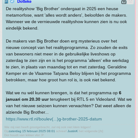
Dotteke
De realityshow 'Big Brother' ondergaat in 2025 een heuse
metamorfose, want 'alles wordt anders', beloofden de makers.
Wanneer we de vernieuwde realityshow kunnen zien is nu ook
eindelijk bekend.
De makers van Big Brother doen erg mysterieus over het
nieuwe concept van het realityprogramma. Zo zouden de exits
van bewoners niet meer in de gebruikelijke liveshows op
zaterdag te zien zijn en is het programma 'alleen' elke werkdag
te zien, in plaats van maandag tot en met zaterdag. Geraldine
Kemper en de Vlaamse Tatyana Beloy blijven bij het programma
betrokken, maar hoe groot hun rol is, is ook niet bekend.
Wat we nu wél kunnen brengen, is dat het programma op
6
januari om 20.30 uur
terugkeert bij RTL 5 en Videoland. Wat we
van het nieuwe seizoen kunnen verwachten? Dat weet alleen de
alziende Big Brother...
https://www.rtl.nl/boulev(...)g-brother-2025-datum
Wie mij niet heeft grootgebracht, zal mij ook niet klein krijgen!
Op
zaterdag 15 februari 2025 08:01
schreef
JustinK
het volgende:[/b]
Dot houdt van lekker vlot :P