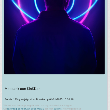
Met dank aan KinKiJan
Bericht 17% gewijzigd door Dotteke op 04-01-2025 16:34:18
Wie mij niet heeft grootgebracht, zal mij ook niet klein krijgen!
Op
zaterdag 15 februari 2025 08:01
schreef
JustinK
het volgende:[/b]