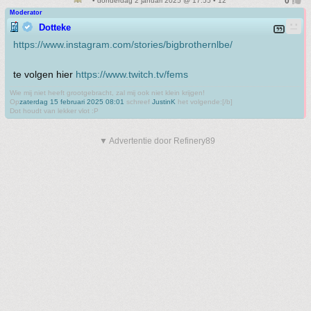
• donderdag 2 januari 2025 @ 17:55 • 12
Moderator
Dotteke
https://www.instagram.com/stories/bigbrothernlbe/
te volgen hier
https://www.twitch.tv/fems
Wie mij niet heeft grootgebracht, zal mij ook niet klein krijgen!
Op
zaterdag 15 februari 2025 08:01
schreef
JustinK
het volgende:[/b]
Dot houdt van lekker vlot :P
▼ Advertentie door Refinery89