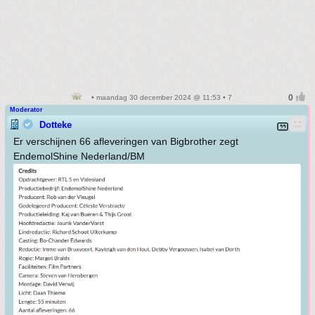
• maandag 30 december 2024 @ 11:53 • 7
Moderator
Dotteke
Er verschijnen 66 afleveringen van Bigbrother zegt
EndemolShine Nederland/BM