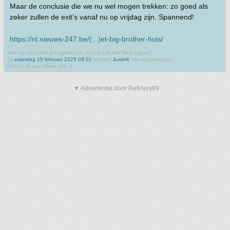
Maar de conclusie die we nu wel mogen trekken: zo goed als
zeker zullen de exit’s vanaf nu op vrijdag zijn. Spannend!
https://nl.nieuws-247.be/(...)et-big-brother-huis/
Wie mij niet heeft grootgebracht, zal mij ook niet klein krijgen!
Op
zaterdag 15 februari 2025 08:01
schreef
JustinK
het volgende:[/b]
Dot houdt van lekker vlot :P
▼ Advertentie door Refinery89