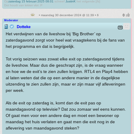
Op
zaterdag 15 februari 2025 08:01
schreef
JustinK
het volgende:[/b]
Dot houdt van lekker vlot :P
• maandag 30 december 2024 @ 11:39 • 6
Moderator
Dotteke
Het verdwijnen van de liveshow bij ‘Big Brother’ op
zaterdagavond zorgt voor heel wat vraagtekens bij de fans van
het programma en dat is begrijpelijk.
Tot vorig seizoen was zowat elke exit op zaterdagavond tijdens
de liveshow. Maar dus die geschrapt zijn, is de vraag wanneer
en hoe we de exit’s te zien zullen krijgen. RTL4 en Play4 hebben
al laten weten dat die op een andere manier in de dagelijkse
uitzending te zien zullen zijn, maar er zijn maar vijf afleveringen
per week.
Als de exit op zaterdag is, komt dan de exit pas op
maandagavond op televisie? Dat zou zomaar wel eens kunnen.
Of gaat men voor een andere dag en moet een bewoner op
maandag het huis verlaten en gaat men die exit nog in de
aflevering van maandagavond steken?