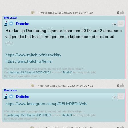
• woensdag 1 januari 2025 @ 18:44 • 10
Moderator
Dotteke
Hier kan je Donderdag 2 januari gaan om 20.00 uur 2 streamers
volgen die het huis in mogen om te kijken hoe het huis er uit
ziet.
https://www.twitch.tv/ziczackitty
https://www.twitch.tv/fems
Wie mij niet heeft grootgebracht, zal mij ook niet klein krijgen!
Op
zaterdag 15 februari 2025 08:01
schreef
JustinK
het volgende:[/b]
Dot houdt van lekker vlot :P
• donderdag 2 januari 2025 @ 14:09 • 11
Moderator
Dotteke
https://www.instagram.com/p/DEUeREDsVvb/
Wie mij niet heeft grootgebracht, zal mij ook niet klein krijgen!
Op
zaterdag 15 februari 2025 08:01
schreef
JustinK
het volgende:[/b]
Dot houdt van lekker vlot :P