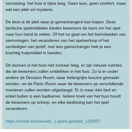
verrassing: het huis is bijna leeg. Geen luxe, geen comfort, maar
wel een plek vol mysterie.
De kluis is dé plek waar je gamechangers kan kopen. Deze
tactische spelmiddelen bieden bewoners de kans om het spel
naar hun hand te zetten. Of het nu gaat om het beïnvloeden van
stemmingen, het veranderen van het spelverloop of het
verdedigen van jezelf, met een gamechanger heb je een
krachtig hulpmiddel in handen.
Dit seizoen is het huis niet zomaar leeg, er zijn nieuwe ruimtes
die de bewoners zullen ontdekken in het huis. Zo is er onder
andere de Decision Room, waar belangrijke keuzes gemaakt
worden, en de Panic Room waar de bewoners op verschillende
manieren zullen worden uitgedaagd. Er is maar één bed en
enkel buiten is een badkamer. Iedere hoek van het huis houdt
de bewoners op scherp, en elke beslissing kan het spel
veranderen.
https://tvvisie.be/nieuws(...)-geen-genade_132897/
Wie mij niet heeft grootgebracht, zal mij ook niet klein krijgen!