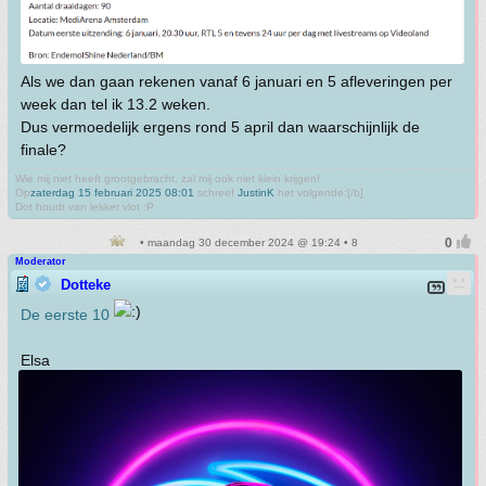
Als we dan gaan rekenen vanaf 6 januari en 5 afleveringen per
week dan tel ik 13.2 weken.
Dus vermoedelijk ergens rond 5 april dan waarschijnlijk de
finale?
Wie mij niet heeft grootgebracht, zal mij ook niet klein krijgen!
Op
zaterdag 15 februari 2025 08:01
schreef
JustinK
het volgende:[/b]
Dot houdt van lekker vlot :P
• maandag 30 december 2024 @ 19:24 • 8
Moderator
Dotteke
De eerste 10
Elsa