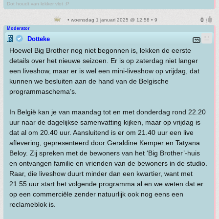
Dot houdt van lekker vlot :P
• woensdag 1 januari 2025 @ 12:58 • 9
Moderator
Dotteke
Hoewel Big Brother nog niet begonnen is, lekken de eerste
details over het nieuwe seizoen. Er is op zaterdag niet langer
een liveshow, maar er is wel een mini-liveshow op vrijdag, dat
kunnen we besluiten aan de hand van de Belgische
programmaschema’s.
In België kan je van maandag tot en met donderdag rond 22.20
uur naar de dagelijkse samenvatting kijken, maar op vrijdag is
dat al om 20.40 uur. Aansluitend is er om 21.40 uur een live
aflevering, gepresenteerd door Geraldine Kemper en Tatyana
Beloy. Zij spreken met de bewoners van het ‘Big Brother’-huis
en ontvangen familie en vrienden van de bewoners in de studio.
Raar, die liveshow duurt minder dan een kwartier, want met
21.55 uur start het volgende programma al en we weten dat er
op een commerciële zender natuurlijk ook nog eens een
reclameblok is.