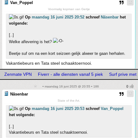
Van_Poppel
Voormalig kopman van Gertje
Op
maandag 16 juni 2025 20:52
schreef
Näsenbar
het
volgende:
[..]
Welke aflevering is het?
Beetje suf om na een kort seizoen gelijk alweer te gaan herhalen.
Vakantiebeurs en Tata steel schaaktoernooi.
Zenmate VPN
Fiverr - alle diensten vanaf 5 piek
Surf prive me
• maandag 16 juni 2025 @ 20:55 • 186
Näsenbar
State of the Art.
Op
maandag 16 juni 2025 20:53
schreef
Van_Poppel
het volgende:
[..]
Vakantiebeurs en Tata steel schaaktoernooi.