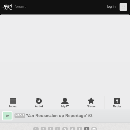
forum
log in
Index
Actief
MyAT
Nieuw
Reply
'Van Roosmalen op Reportage' #2
tv
NPO 3
1
2
3
4
5
6
7
8