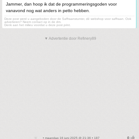
Jammer, dan hoop ik dat de programmeringsgoden voor
vanavond nog wat anders in petto hebben.
Deze post werd u aangeboden door de Saffraanstunter, dé webshop voor saffraan. Ook
adverteren? Neem contact op in de dm.
Denk aan het milieu voordat u deze post print.
▼ Advertentie door Refinery89
• maandag 16 juni 2025 @ 21:36 • 187