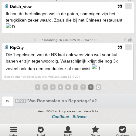
Dutch_view
Ik hou de herhalingen wel in de gaten, sommigen zijn het
terugkijken zeker waard. Zoals die bij het Chinees restaurant
• maandag 16 juni 2025 @ 22:04 • 188
RipCity
Die 'begeleider' van de NS laat ook weer zien wat voor kul
banen er zijn tegenwoordig. Waarschijnlijk krijgt die nog 3x
zoveel ook dan een conducteur of machinist
Een oplettende kijker (volgens Mediacourant 15-4-20).
1
2
3
4
5
6
7
8
'Van Roosmalen op Reportage' #2
tv
NPO 3
steun FOK! en koop via een van deze links
Coolblue
Bitvavo
Index
Actief
MyAT
Nieuw
Opslaan