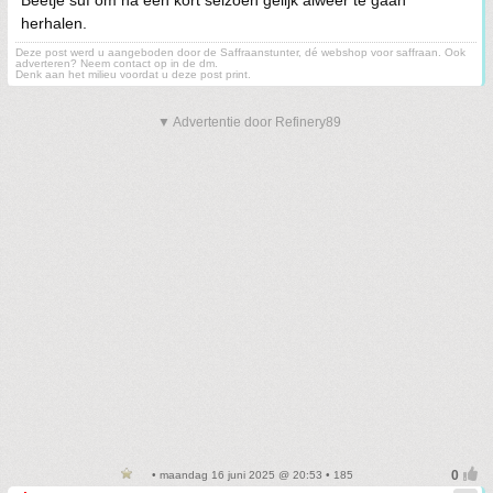
Beetje suf om na een kort seizoen gelijk alweer te gaan
herhalen.
Deze post werd u aangeboden door de Saffraanstunter, dé webshop voor saffraan. Ook
adverteren? Neem contact op in de dm.
Denk aan het milieu voordat u deze post print.
▼ Advertentie door Refinery89
• maandag 16 juni 2025 @ 20:53 • 185