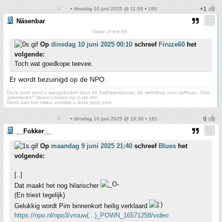
• dinsdag 10 juni 2025 @ 11:59 • 180
Näsenbar
State of the Art.
Op
dinsdag 10 juni 2025 00:10
schreef
Firuze60
het
volgende:
Toch wat goedkope teevee.
Er wordt bezuinigd op de NPO.
Deze post werd u aangeboden door de Saffraanstunter, dé webshop voor saffraan. Ook
adverteren? Neem contact op in de dm.
Denk aan het milieu voordat u deze post print.
• dinsdag 10 juni 2025 @ 19:38 • 181
__Fokker__
Op
maandag 9 juni 2025 21:40
schreef
Blues
het
volgende:
[..]
Dat maakt het nog hilarischer
(En triest tegelijk)
Gelukkig wordt Pim binnenkort heilig verklaard
https://npo.nl/npo3/vrouw(...)_POWN_16571258/video