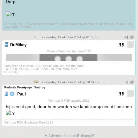
Dorp.
Ik noem een Tony van Heemschut,een Loeki Knol,een Brammetje Biesterveld en natuurlijk
een Japie Stobbe !
• zaterdag 19 oktober 2024 @ 01:33 • 8
Dr.Mikey
Games Crew van het jaar 2013
They wish to cure us. But I say to you, WE are the cure!
"WHAT IF YOU'RE RIGHT AND THEY'RE WRONG?"
R.I.P DTS.
• zaterdag 19 oktober 2024 @ 19:07 • 9
Redactie Frontpage / Weblog
Paul
Winnaar 5 FOK-awards 2022
hij is echt goed, door hem worden we landskampioen dit seizoen
Winnaar FOK-Eredivisie-Toto 2025
▼ Advertentie door Refinery89