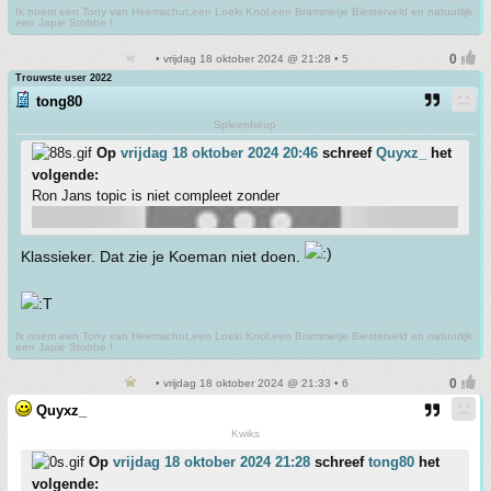
Ik noem een Tony van Heemschut,een Loeki Knol,een Brammetje Biesterveld en natuurlijk
een Japie Stobbe !
• vrijdag 18 oktober 2024 @ 21:28 • 5
Trouwste user 2022
tong80
Spleenheup
Op
vrijdag 18 oktober 2024 20:46
schreef
Quyxz_
het
volgende:
Ron Jans topic is niet compleet zonder
Klassieker. Dat zie je Koeman niet doen.
Ik noem een Tony van Heemschut,een Loeki Knol,een Brammetje Biesterveld en natuurlijk
een Japie Stobbe !
• vrijdag 18 oktober 2024 @ 21:33 • 6
Quyxz_
Kwiks
Op
vrijdag 18 oktober 2024 21:28
schreef
tong80
het
volgende: