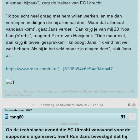
allemaal bijzaak”, zegt de trainer van FC Utrecht.
“Ik zou echt heel graag met hem willen werken, en me dan
verdiepen in dingen die hij allemaal doet. Waar dat allemaal
vandaan komt”, gaat Jans verder. “Dan krijg je van mij 23 ‘Noa
Lang’s’ erbij”, reageert Pierre van Hooijdonk. “Doe maar niet,
dan krijg ik teveel gesprekken”, knipoogt Jans. “Ik vind het wel
wat hebben. Als hij in het veld maar zijn dingen doet”, sluit Jans
af.
https://www.msn.com/nl-nl(...)3196b94c6e94a9&ei=47
Ik noem een Tony van Heemschut,een Loeki Knol,een Brammetje Biesterveld en natuurlijk
een Japie Stobbe !
• dinsdag 12 november 2024 @ 20:17 • 13
Trouwste user 2022
tong80
Spleenheup
Op de technische avond die FC Utrecht vanavond voor de
supporters organiseert, heeft Ron Jans bevestigd dat hij