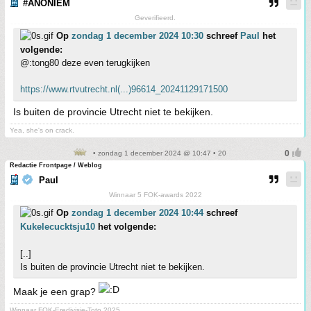
#ANONIEM
Geverifieerd.
Op
zondag 1 december 2024 10:30
schreef
Paul
het
volgende:
@:tong80 deze even terugkijken
https://www.rtvutrecht.nl(...)96614_20241129171500
Is buiten de provincie Utrecht niet te bekijken.
Yea, she's on crack.
• zondag 1 december 2024 @ 10:47 • 20
Redactie Frontpage / Weblog
Paul
Winnaar 5 FOK-awards 2022
Op
zondag 1 december 2024 10:44
schreef
Kukelecucktsju10
het volgende:
[..]
Is buiten de provincie Utrecht niet te bekijken.
Maak je een grap?
Winnaar FOK-Eredivisie-Toto 2025