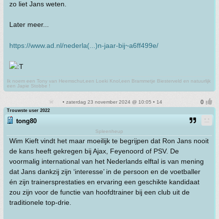
zo liet Jans weten.
Later meer...
https://www.ad.nl/nederla(...)n-jaar-bij~a6ff499e/
Ik noem een Tony van Heemschut,een Loeki Knol,een Brammetje Biesterveld en natuurlijk
een Japie Stobbe !
• zaterdag 23 november 2024 @ 10:05 • 14
Trouwste user 2022
tong80
Spleenheup
Wim Kieft vindt het maar moeilijk te begrijpen dat Ron Jans nooit
de kans heeft gekregen bij Ajax, Feyenoord of PSV. De
voormalig international van het Nederlands elftal is van mening
dat Jans dankzij zijn ‘interesse’ in de persoon en de voetballer
én zijn trainersprestaties en ervaring een geschikte kandidaat
zou zijn voor de functie van hoofdtrainer bij een club uit de
traditionele top-drie.