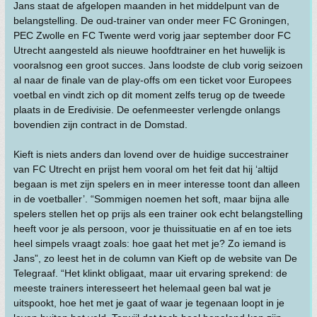
Jans staat de afgelopen maanden in het middelpunt van de
belangstelling. De oud-trainer van onder meer FC Groningen,
PEC Zwolle en FC Twente werd vorig jaar september door FC
Utrecht aangesteld als nieuwe hoofdtrainer en het huwelijk is
vooralsnog een groot succes. Jans loodste de club vorig seizoen
al naar de finale van de play-offs om een ticket voor Europees
voetbal en vindt zich op dit moment zelfs terug op de tweede
plaats in de Eredivisie. De oefenmeester verlengde onlangs
bovendien zijn contract in de Domstad.
Kieft is niets anders dan lovend over de huidige succestrainer
van FC Utrecht en prijst hem vooral om het feit dat hij ‘altijd
begaan is met zijn spelers en in meer interesse toont dan alleen
in de voetballer’. “Sommigen noemen het soft, maar bijna alle
spelers stellen het op prijs als een trainer ook echt belangstelling
heeft voor je als persoon, voor je thuissituatie en af en toe iets
heel simpels vraagt zoals: hoe gaat het met je? Zo iemand is
Jans”, zo leest het in de column van Kieft op de website van De
Telegraaf. “Het klinkt obligaat, maar uit ervaring sprekend: de
meeste trainers interesseert het helemaal geen bal wat je
uitspookt, hoe het met je gaat of waar je tegenaan loopt in je