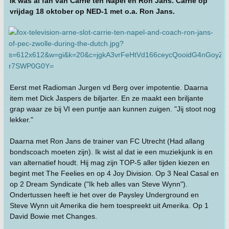
Ik was al fan van Carrie ten Napel en Ron Jans. Carrie op
vrijdag 18 oktober op NED-1 met o.a. Ron Jans.
Eerst met Radioman Jurgen vd Berg over impotentie. Daarna
item met Dick Jaspers de biljarter. En ze maakt een briljante
grap waar ze bij VI een puntje aan kunnen zuigen. "Jij stoot nog
lekker."
Daarna met Ron Jans de trainer van FC Utrecht (Had allang
bondscoach moeten zijn). Ik wist al dat ie een muziekjunk is en
van alternatief houdt. Hij mag zijn TOP-5 aller tijden kiezen en
begint met The Feelies en op 4 Joy Division. Op 3 Neal Casal en
op 2 Dream Syndicate ("Ik heb alles van Steve Wynn").
Ondertussen heeft ie het over de Paysley Underground en
Steve Wynn uit Amerika die hem toespreekt uit Amerika. Op 1
David Bowie met Changes.