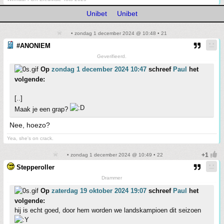
Unibet
Unibet
• zondag 1 december 2024 @ 10:48 • 21
#ANONIEM
Geverifieerd.
Op
zondag 1 december 2024 10:47
schreef
Paul
het
volgende:
[..]
Maak je een grap?
Nee, hoezo?
Yea, she's on crack.
• zondag 1 december 2024 @ 10:49 • 22
Stepperoller
Drammer
Op
zaterdag 19 oktober 2024 19:07
schreef
Paul
het
volgende:
hij is echt goed, door hem worden we landskampioen dit seizoen