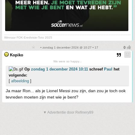
Winnaar FOK-Eredivisie-Toto 2025
• zondag 1 december 2024 @ 10:27 • 17
Kopiko
We were so happy...
Op
zondag 1 december 2024 10:11
schreef
Paul
het
volgende:
[
afbeelding
]
Ja maar Ron... als je Lionel Messi zou zijn, dan zou je toch ook
tevreden moeten zijn met wie je bent?
▼ Advertentie door Refinery89