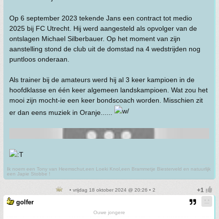
Op 6 september 2023 tekende Jans een contract tot medio
2025 bij FC Utrecht. Hij werd aangesteld als opvolger van de
ontslagen Michael Silberbauer. Op het moment van zijn
aanstelling stond de club uit de domstad na 4 wedstrijden nog
puntloos onderaan.
Als trainer bij de amateurs werd hij al 3 keer kampioen in de
hoofdklasse en één keer algemeen landskampioen. Wat zou het
mooi zijn mocht-ie een keer bondscoach worden. Misschien zit
er dan eens muziek in Oranje......
Ik noem een Tony van Heemschut,een Loeki Knol,een Brammetje Biesterveld en natuurlijk
een Japie Stobbe !
• vrijdag 18 oktober 2024 @ 20:26 • 2
golfer
Ouwe jongere