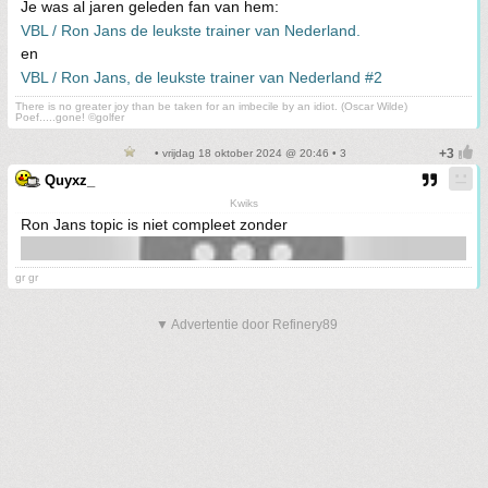
Je was al jaren geleden fan van hem:
VBL / Ron Jans de leukste trainer van Nederland.
en
VBL / Ron Jans, de leukste trainer van Nederland #2
There is no greater joy than be taken for an imbecile by an idiot. (Oscar Wilde)
Poef.....gone! ©golfer
• vrijdag 18 oktober 2024 @ 20:46 • 3
Quyxz_
Kwiks
Ron Jans topic is niet compleet zonder
gr gr
▼ Advertentie door Refinery89