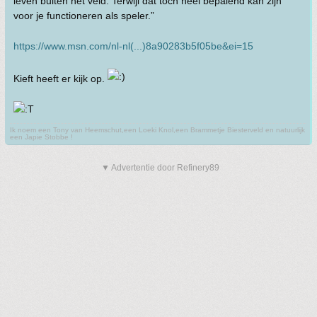
leven buiten het veld. Terwijl dat toch heel bepalend kan zijn
voor je functioneren als speler.”
https://www.msn.com/nl-nl(...)8a90283b5f05be&ei=15
Kieft heeft er kijk op.
Ik noem een Tony van Heemschut,een Loeki Knol,een Brammetje Biesterveld en natuurlijk
een Japie Stobbe !
▼ Advertentie door Refinery89