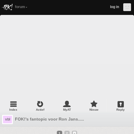
forum
log in
Index
Actief
MyAT
Nieuw
Reply
FOK!'s fantopic voor Ron Jans.....
vbl
1
2