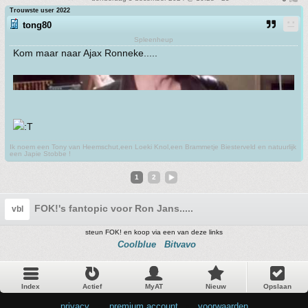
Trouwste user 2022
tong80
Spleenheup
Kom maar naar Ajax Ronneke.....
Ik noem een Tony van Heemschut,een Loeki Knol,een Brammetje Biesterveld en natuurlijk
een Japie Stobbe !
1
2
FOK!'s fantopic voor Ron Jans.....
vbl
steun FOK! en koop via een van deze links
Coolblue
Bitvavo
Index
Actief
MyAT
Nieuw
Opslaan
privacy
•
premium account
•
voorwaarden