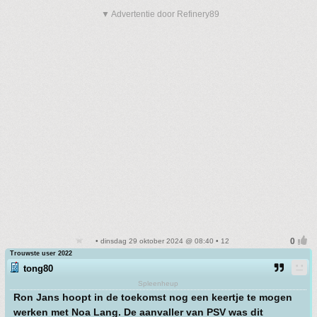
▼ Advertentie door Refinery89
• dinsdag 29 oktober 2024 @ 08:40 • 12
Trouwste user 2022
tong80
Spleenheup
Ron Jans hoopt in de toekomst nog een keertje te mogen
werken met Noa Lang. De aanvaller van PSV was dit