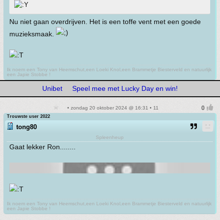
Nu niet gaan overdrijven. Het is een toffe vent met een goede
muzieksmaak.
Ik noem een Tony van Heemschut,een Loeki Knol,een Brammetje Biesterveld en natuurlijk
een Japie Stobbe !
Unibet
Speel mee met Lucky Day en win!
• zondag 20 oktober 2024 @ 16:31 • 11
Trouwste user 2022
tong80
Spleenheup
Gaat lekker Ron........
Ik noem een Tony van Heemschut,een Loeki Knol,een Brammetje Biesterveld en natuurlijk
een Japie Stobbe !