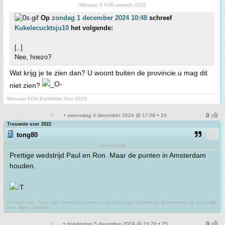
Winnaar 5 FOK-awards 2022
Op
zondag 1 december 2024 10:48
schreef
Kukelecucktsju10
het volgende:
[..]
Nee, hoezo?
Wat krijg je te zien dan? U woont buiten de provincie u mag dit
niet zien?
Winnaar FOK-Eredivisie-Toto 2025
• woensdag 4 december 2024 @ 17:06 • 24
Trouwste user 2022
tong80
Spleenheup
Prettige wedstrijd Paul en Ron. Maar de punten in Amsterdam
houden.
Ik noem een Tony van Heemschut,een Loeki Knol,een Brammetje Biesterveld en natuurlijk
een Japie Stobbe !
• donderdag 5 december 2024 @ 16:28 • 25