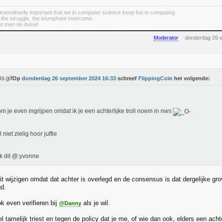
 extraordinarily important that we in computer science keep fun in computing
 the struggle, the triumphant overcome
st men de duivel
Moderator
donderdag 26 
Op
donderdag 26 september 2024 16:33
schreef
FlippingCoin
het volgende:
m je even ingrijpen omdat ik je een achterlijke troll noem in nws
 niet zielig hoor juffie
k dit @:yvonne
t wijzigen omdat dat achter is overlegd en de consensus is dat dergelijke grov
gd.
k even verifieren bij
als je wil.
@Danny
l tamelijk triest en tegen de policy dat je me, of wie dan ook, elders een acht