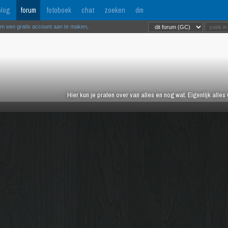
log
forum
fotoboek
chat
zoeken
dm
om een gratis account aan te maken
.
Hier kun je praten over van alles en nog wat. Eigenlijk alles