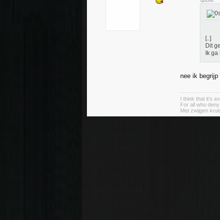
quote:
[..]
Dit g
Ik ga
nee ik begrijp 
I think that it’s
For all who deny
Met zwijgen krui