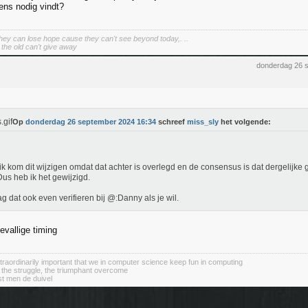
kens nodig vindt?
hey can lose hope cause they can't see beyond today,. ..
the old can't give away
donderdag 26 
Op
donderdag 26 september 2024 16:34
schreef
miss_sly
het volgende:
ik kom dit wijzigen omdat dat achter is overlegd en de consensus is dat dergelijke g
 Dus heb ik het gewijzigd.
g dat ook even verifieren bij @:Danny als je wil.
evallige timing
 extraordinarily important that we in computer science keep fun in computing
 the struggle, the triumphant overcome
st men de duivel