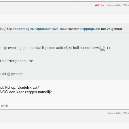
Admin
donderdag 26 
Op
donderdag 26 september 2024 16:33
schreef
FlippingCoin
het volgende:
m je even ingrijpen omdat ik je een achterlijke troll noem in nws
 niet zielig hoor juffie
k dit @:yvonne
udt NU op. Duidelijk zo?
t NOG een keer zeggen namelijk.
trakt.tv
donderdag 26 