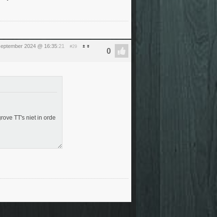
september 2024 @ 16:35
:21
#29
rove TT's niet in orde