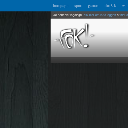
frontpage
sport
games
film & tv
web
Je bent niet ingelogd.
Klik hier om in te loggen
of
hier 