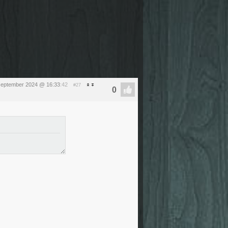
september 2024 @ 16:33
:42
#27