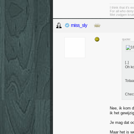
I think that it’s
For all who deny
Met zwijgen krui
miss_sly
quote:
[..]
Oh ko
Totaal
Chec
Nee, ik kom di
ik het gewijzi
Je mag dat oo
Maar het is we