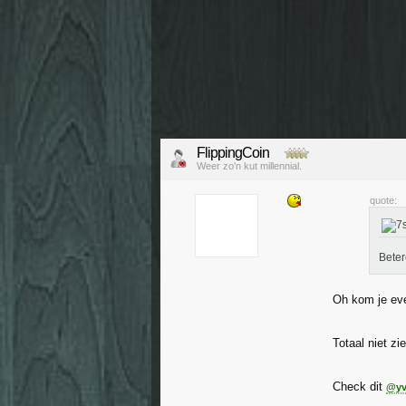
FlippingCoin
Weer zo'n kut millennial.
quote:
Beter
Oh kom je eve
Totaal niet zie
Check dit
@yv