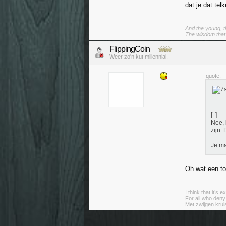
dat je dat tel
And the young, t
The wisdom that 
FlippingCoin
Weer zo'n kut millennial.
quote:
[..]
Nee, 
zijn.
Je ma
Oh wat een to
I think that it’s
For all who deny
Met zwijgen krui