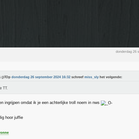
donderdag 26 
Op
donderdag 26 september 2024 16:32
schreef
miss_sly
het volgende:
e TT.
n ingrijpen omdat ik je een achterlijke troll noem in nws
lig hoor juffie
onne