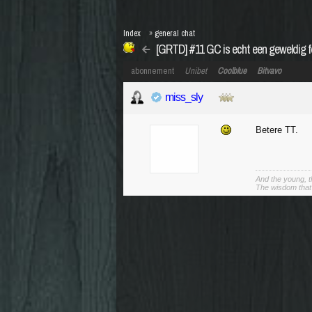
Index
»
general chat
[GRTD] #11 GC is echt een geweldig 
abonnement
Unibet
Coolblue
Bitvavo
miss_sly
Betere TT.
And the young, t
The wisdom that 