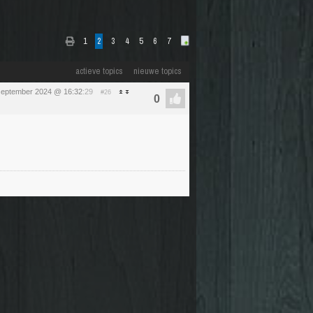
1
2
3
4
5
6
7
actieve topics
nieuwe topics
september 2024 @ 16:32
:29
#26