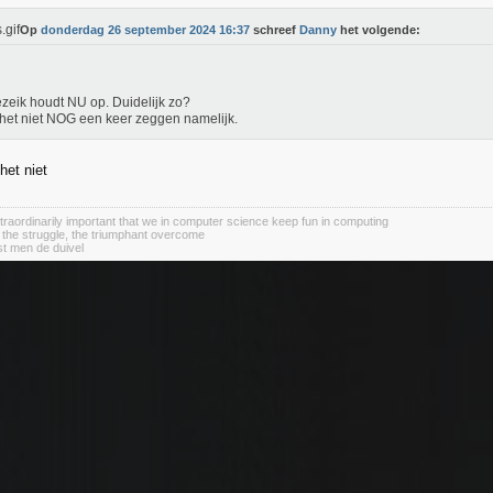
Op
donderdag 26 september 2024 16:37
schreef
Danny
het volgende:
ezeik houdt NU op. Duidelijk zo?
 het niet NOG een keer zeggen namelijk.
het niet
 extraordinarily important that we in computer science keep fun in computing
 the struggle, the triumphant overcome
st men de duivel