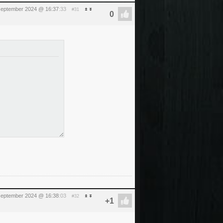
september 2024 @ 16:37
:33
#31
september 2024 @ 16:38
:03
#32