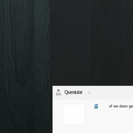
Questular
of we doen ge