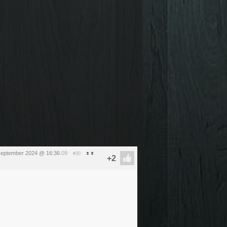
september 2024 @ 16:36
:09
#30