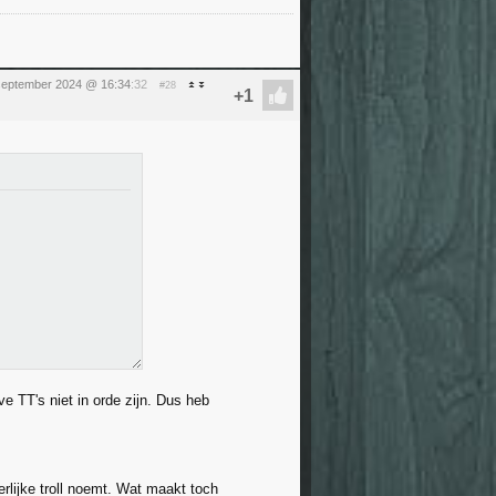
september 2024 @ 16:34
:32
#28
e TT's niet in orde zijn. Dus heb
erlijke troll noemt. Wat maakt toch