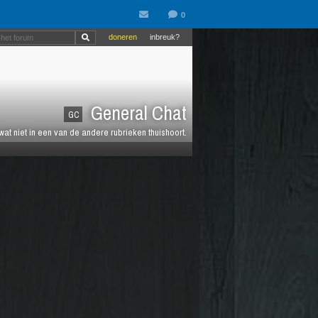
doneren
inbreuk?
General Chat
GC
 wat niet in een van de andere rubrieken thuishoort.