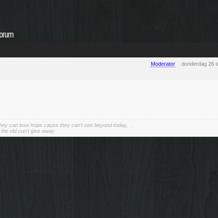
forum
Moderator
donderdag 26 
hey can lose hope cause they can't see beyond today,. ..
the old can't give away