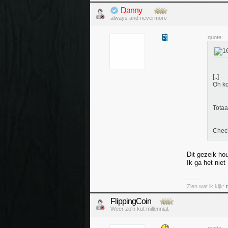
Danny
always and nevermore
quote:
[..]
Oh ko
Totaal
Chec
Dit gezeik ho
Ik ga het nie
Zien wat ik kijk:
FlippingCoin
Weer zo'n kut millennial.