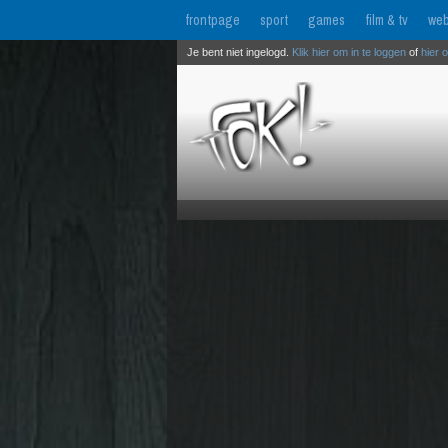
frontpage
sport
games
film & tv
web
Je bent niet ingelogd.
Klik hier om in te loggen
of
hier 