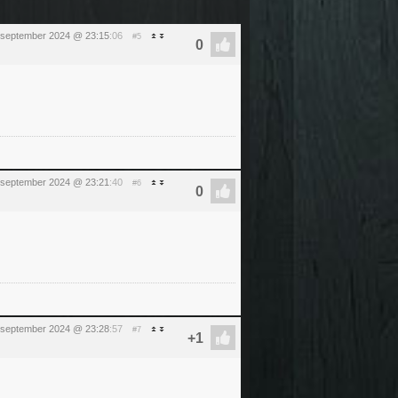
 september 2024 @ 23:15
:06
#5
 september 2024 @ 23:21
:40
#6
 september 2024 @ 23:28
:57
#7