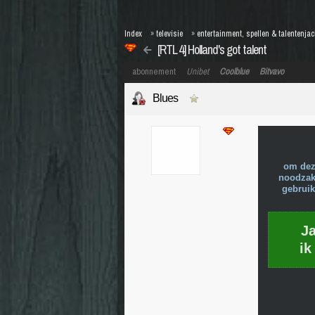
Index
»
televisie
»
entertainment, spellen & talentenja
[RTL 4] Holland's got talent
abonnement
Unibet
Coolblue
Bitvavo
Blues
om dez
noodzake
gebruik
J
ik