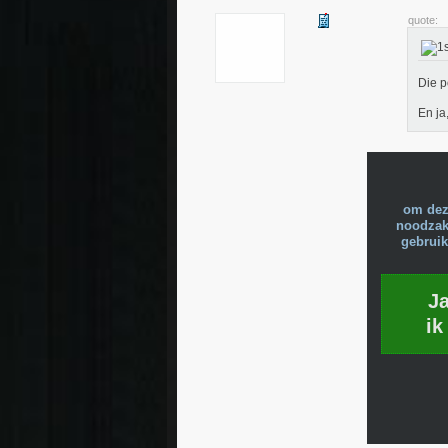
quote:
Die p
En ja
om dez
noodzake
gebruik
J
ik