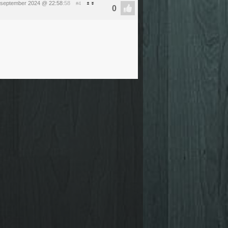
 september 2024 @ 22:58
:58
#4