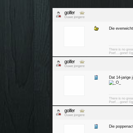
golfer
Ouwe jongere
Die evenwicht
There is no great
Poef.....gone! ©g
golfer
Ouwe jongere
Dat 14-jarige 
There is no great
Poef.....gone! ©g
golfer
Ouwe jongere
Die poppenact