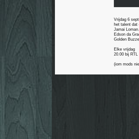
Vrijdag 6 sep
het talent da
Jamai Loman. 
Edson da Graç
Golden Buzzer
Elke vrijdag
20.00 bij RTL
(iom mods ni