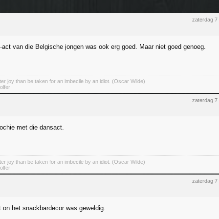
zaterdag 7
-act van die Belgische jongen was ook erg goed. Maar niet goed genoeg.
er joy than be taken for an imbecile by an idiot. (Oscar Wilde)
olfer
zaterdag 7
jochie met die dansact.
er joy than be taken for an imbecile by an idiot. (Oscar Wilde)
olfer
zaterdag 7
 on het snackbardecor was geweldig.