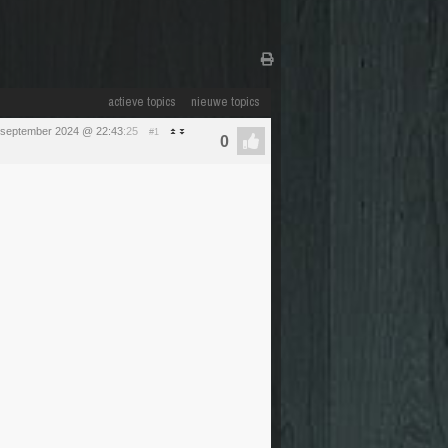
actieve topics
nieuwe topics
 september 2024 @ 22:43
:25
#1