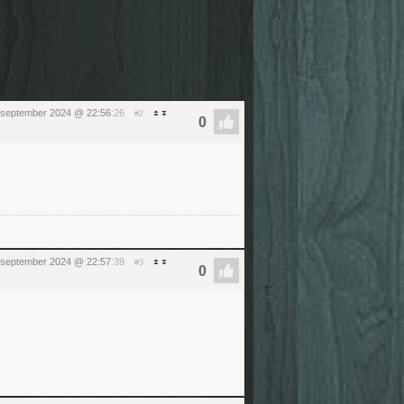
 september 2024 @ 22:56
:26
#2
 september 2024 @ 22:57
:39
#3