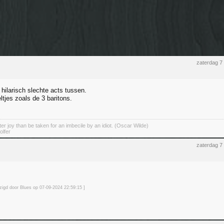
zaterdag 7
hilarisch slechte acts tussen.
tjes zoals de 3 baritons.
er joy than be taken for an imbecile by an idiot. (Oscar Wilde)
olfer
zaterdag 7
jzigd door Blues op 07-09-2024 22:59
:15
]