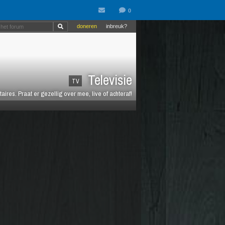
doneren
inbreuk?
Televisie
TV
es. Praat er gezellig over mee, live of achteraf!