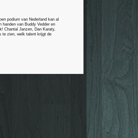
 open podium van Nederland kan al
m in handen van Buddy Vedder en
jk! Chantal Janzen, Dan Karaty,
e zien, welk talent krijgt de