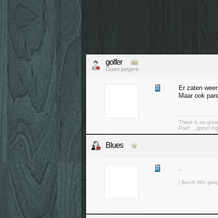
golfer
Ouwe jongere
Er zaten weer 
Maar ook parel
There is no great
Poef.....gone! ©g
Blues
.
[ Bericht 99% gewi