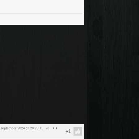
 september 2024 @ 20:23
:11
#8