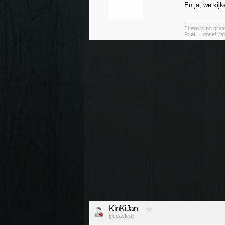
En ja, we kijk
There is no great
Poef.....gone! ©g
KinKiJan
[redacted]