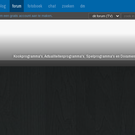
log
forum
fotoboek
chat
zoeken
dm
om een gratis account aan te maken
.
Kookprogramma's, Actualiteitenprogramma's, Spelprogramma's en Documentair