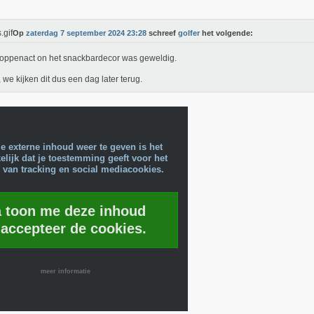
Op
zaterdag 7 september 2024 23:28
schreef
golfer
het volgende:
oppenact on het snackbardecor was geweldig.
, we kijken dit dus een dag later terug.
e externe inhoud weer te geven is het
lijk dat je toestemming geeft voor het
 van tracking en social mediacookies.
a toon me deze inhoud
 accepteer de cookies.
meer informatie