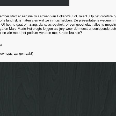
tember start er een nieuw seizoen van Holland’s Got Talent. Op het grootste
t ons land rijk is, laten zien wat ze in huis hebben. De presentatie is wedero
Of het nu gaat om zang, dans, acrobatiek, of een goochelact alles is mogeli
a en Marc-Marie Huijbregts krijgen als jury weer de meest uiteenlopende acts t
 en wie moet het podium verlaten met 4 rode kruizen?
 4
euw topic aangemaakt)