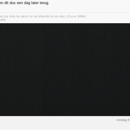
en dit dus een dag later terug.
er joy than be taken for an imbecile by an idiot. (Oscar Wilde)
olfer
zondag 8