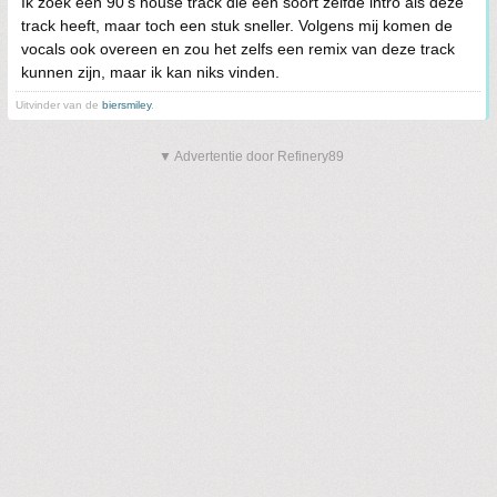
Ik zoek een 90's house track die een soort zelfde intro als deze
track heeft, maar toch een stuk sneller. Volgens mij komen de
vocals ook overeen en zou het zelfs een remix van deze track
kunnen zijn, maar ik kan niks vinden.
Uitvinder van de
biersmiley
.
▼ Advertentie door Refinery89