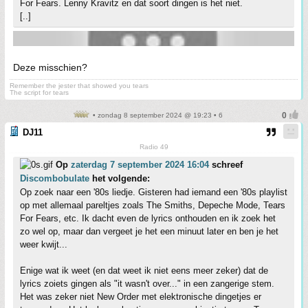
For Fears. Lenny Kravitz en dat soort dingen is het niet.
[..]
Deze misschien?
Remember the jester that showed you tears
The script for tears
• zondag 8 september 2024 @ 19:23 • 6
DJ11
Radio 49
Op
zaterdag 7 september 2024 16:04
schreef
Discombobulate
het volgende:
Op zoek naar een '80s liedje. Gisteren had iemand een '80s playlist
op met allemaal pareltjes zoals The Smiths, Depeche Mode, Tears
For Fears, etc. Ik dacht even de lyrics onthouden en ik zoek het
zo wel op, maar dan vergeet je het een minuut later en ben je het
weer kwijt...
Enige wat ik weet (en dat weet ik niet eens meer zeker) dat de
lyrics zoiets gingen als "it wasn't over..." in een zangerige stem.
Het was zeker niet New Order met elektronische dingetjes er