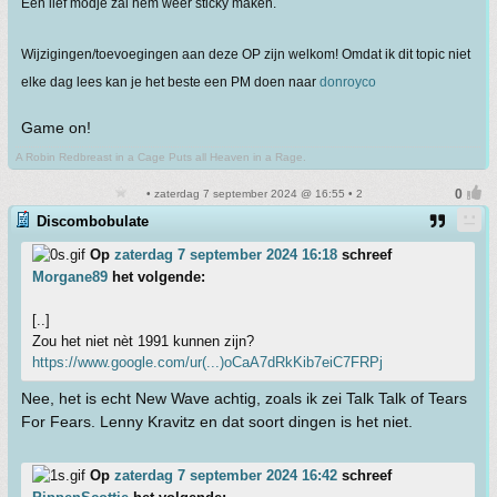
Een lief modje zal hem weer sticky maken.
Wijzigingen/toevoegingen aan deze OP zijn welkom! Omdat ik dit topic niet
elke dag lees kan je het beste een PM doen naar
donroyco
Game on!
A Robin Redbreast in a Cage Puts all Heaven in a Rage.
• zaterdag 7 september 2024 @ 16:55 • 2
Discombobulate
Op
zaterdag 7 september 2024 16:18
schreef
Morgane89
het volgende:
[..]
Zou het niet nèt 1991 kunnen zijn?
https://www.google.com/ur(...)oCaA7dRkKib7eiC7FRPj
Nee, het is echt New Wave achtig, zoals ik zei Talk Talk of Tears
For Fears. Lenny Kravitz en dat soort dingen is het niet.
Op
zaterdag 7 september 2024 16:42
schreef