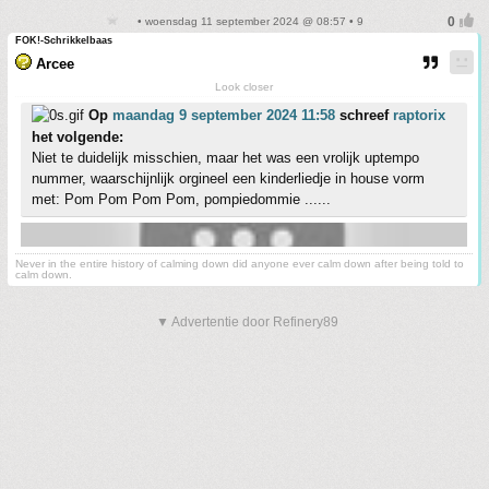
• woensdag 11 september 2024 @ 08:57 • 9
FOK!-Schrikkelbaas
Arcee
Look closer
Op
maandag 9 september 2024 11:58
schreef
raptorix
het volgende:
Niet te duidelijk misschien, maar het was een vrolijk uptempo
nummer, waarschijnlijk orgineel een kinderliedje in house vorm
met: Pom Pom Pom Pom, pompiedommie ......
Never in the entire history of calming down did anyone ever calm down after being told to
calm down.
▼ Advertentie door Refinery89