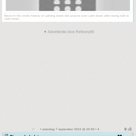
Never in the entire history of calming down did anyone ever calm down after being told to
calm down.
▼ Advertentie door Refinery89
• zaterdag 7 september 2024 @ 20:56 • 4