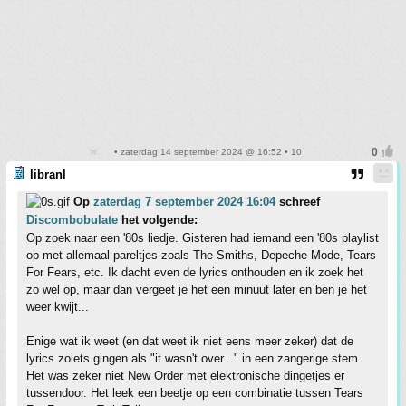
• zaterdag 14 september 2024 @ 16:52 • 10
libranl
Op
zaterdag 7 september 2024 16:04
schreef
Discombobulate
het volgende:
Op zoek naar een '80s liedje. Gisteren had iemand een '80s playlist
op met allemaal pareltjes zoals The Smiths, Depeche Mode, Tears
For Fears, etc. Ik dacht even de lyrics onthouden en ik zoek het
zo wel op, maar dan vergeet je het een minuut later en ben je het
weer kwijt...
Enige wat ik weet (en dat weet ik niet eens meer zeker) dat de
lyrics zoiets gingen als "it wasn't over..." in een zangerige stem.
Het was zeker niet New Order met elektronische dingetjes er
tussendoor. Het leek een beetje op een combinatie tussen Tears