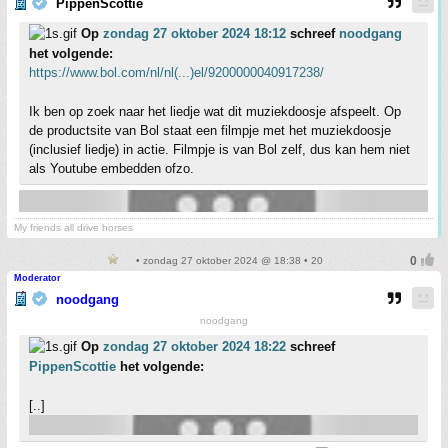
PippenScottie
Op
zondag 27 oktober 2024 18:12
schreef
noodgang
het volgende:
https://www.bol.com/nl/nl(...)el/9200000040917238/
Ik ben op zoek naar het liedje wat dit muziekdoosje afspeelt. Op
de productsite van Bol staat een filmpje met het muziekdoosje
(inclusief liedje) in actie. Filmpje is van Bol zelf, dus kan hem niet
als Youtube embedden ofzo.
My friends all drive horses
• zondag 27 oktober 2024 @ 18:38 • 20
Moderator
noodgang
noodgang
Op
zondag 27 oktober 2024 18:22
schreef
PippenScottie
het volgende:
[..]