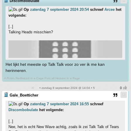
Discombobulate
Op
zaterdag 7 september 2024 20:54
schreef
Arcee
het
volgende:
[..]
Talking Heads misschien?
Het lijkt het meeste op Talk Talk voor zo ver ik me kan
herinneren.
A Robin Redbreast in a Cage Puts all Heaven in a Rage.
• zondag 8 september 2024 @ 14:04 • 5
Gale_Boetticher
Op
zaterdag 7 september 2024 16:55
schreef
Discombobulate
het volgende:
[..]
Nee, het is echt New Wave achtig, zoals ik zei Talk Talk of Tears