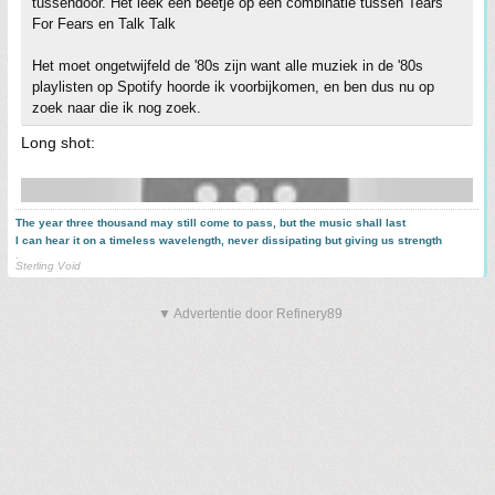
tussendoor. Het leek een beetje op een combinatie tussen Tears
For Fears en Talk Talk
Het moet ongetwijfeld de '80s zijn want alle muziek in de '80s
playlisten op Spotify hoorde ik voorbijkomen, en ben dus nu op
zoek naar die ik nog zoek.
Long shot:
The year three thousand may still come to pass, but the music shall last
I can hear it on a timeless wavelength, never dissipating but giving us strength
.
Sterling Void
▼ Advertentie door Refinery89