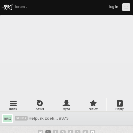
forum
log in
Index
Actief
MyAT
Nieuw
Reply
Help, ik zoek... #373
muz
STICKY
1
2
3
4
5
6