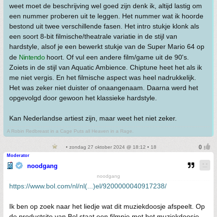
weet moet de beschrijving wel goed zijn denk ik, altijd lastig om
een nummer proberen uit te leggen. Het nummer wat ik hoorde
bestond uit twee verschillende fasen. Het intro stukje klonk als
een soort 8-bit filmische/theatrale variatie in de stijl van
hardstyle, alsof je een bewerkt stukje van de Super Mario 64 op
de
Nintendo
hoort. Of vul een andere film/game uit de 90's.
Zoiets in de stijl van Aquatic Ambience. Chiptune heet het als ik
me niet vergis. En het filmische aspect was heel nadrukkelijk.
Het was zeker niet duister of onaangenaam. Daarna werd het
opgevolgd door gewoon het klassieke hardstyle.
Kan Nederlandse artiest zijn, maar weet het niet zeker.
A Robin Redbreast in a Cage Puts all Heaven in a Rage.
• zondag 27 oktober 2024 @ 18:12 • 18
Moderator
noodgang
noodgang
https://www.bol.com/nl/nl(...)el/9200000040917238/
Ik ben op zoek naar het liedje wat dit muziekdoosje afspeelt. Op
de productsite van Bol staat een filmpje met het muziekdoosje