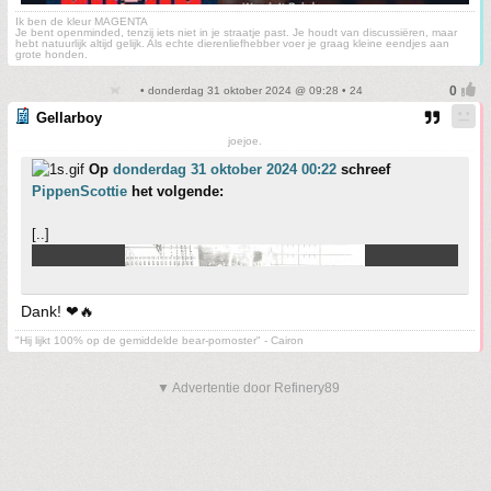
Ik ben de kleur MAGENTA
Je bent openminded, tenzij iets niet in je straatje past. Je houdt van discussiëren, maar
hebt natuurlijk altijd gelijk. Als echte dierenliefhebber voer je graag kleine eendjes aan
grote honden.
• donderdag 31 oktober 2024 @ 09:28 • 24
Gellarboy
joejoe.
Op
donderdag 31 oktober 2024 00:22
schreef
PippenScottie
het volgende:
[..]
Dank! ❤🔥
"Hij lijkt 100% op de gemiddelde bear-pornoster" - Cairon
▼ Advertentie door Refinery89