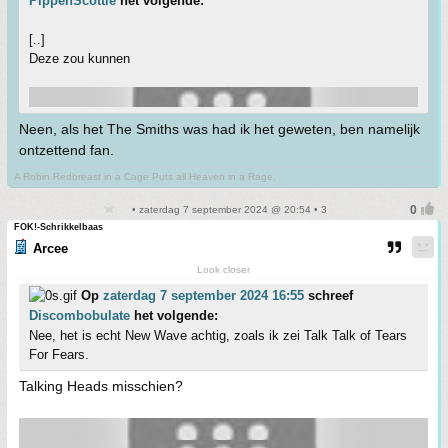
PippenScottie
het volgende:
[..]
Deze zou kunnen
Neen, als het The Smiths was had ik het geweten, ben namelijk
ontzettend fan.
A Robin Redbreast in a Cage Puts all Heaven in a Rage.
• zaterdag 7 september 2024 @ 20:54 • 3
FOK!-Schrikkelbaas
Arcee
Look closer
Op
zaterdag 7 september 2024 16:55
schreef
Discombobulate
het volgende:
Nee, het is echt New Wave achtig, zoals ik zei Talk Talk of Tears
For Fears.
Talking Heads misschien?