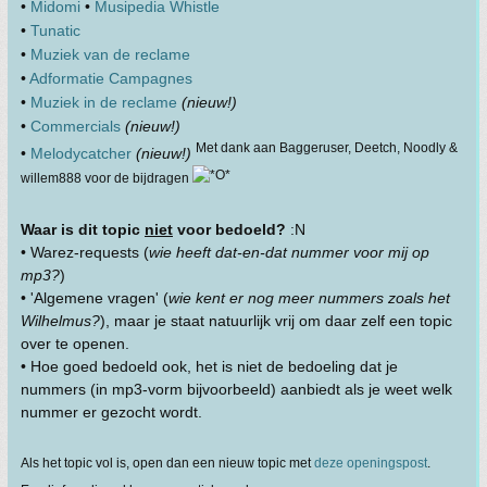
•
Midomi
•
Musipedia Whistle
•
Tunatic
•
Muziek van de reclame
•
Adformatie Campagnes
•
Muziek in de reclame
(nieuw!)
•
Commercials
(nieuw!)
Met dank aan Baggeruser, Deetch, Noodly &
•
Melodycatcher
(nieuw!)
willem888 voor de bijdragen
Waar is dit topic
niet
voor bedoeld?
:N
• Warez-requests (
wie heeft dat-en-dat nummer voor mij op
mp3?
)
• 'Algemene vragen' (
wie kent er nog meer nummers zoals het
Wilhelmus?
), maar je staat natuurlijk vrij om daar zelf een topic
over te openen.
• Hoe goed bedoeld ook, het is niet de bedoeling dat je
nummers (in mp3-vorm bijvoorbeeld) aanbiedt als je weet welk
nummer er gezocht wordt.
Als het topic vol is, open dan een nieuw topic met
deze openingspost
.