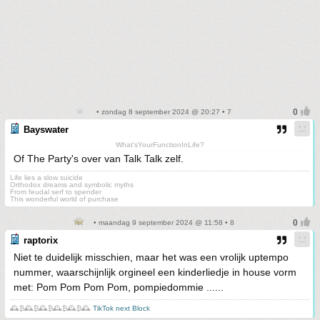
• zondag 8 september 2024 @ 20:27 • 7
Bayswater
What'sYourFunctionInLife?
Of The Party's over van Talk Talk zelf.
Life lies a slow suicide
Orthodox dreams and symbolic myths
From feudal serf to spender
This wonderful world of purchase
• maandag 9 september 2024 @ 11:58 • 8
raptorix
Niet te duidelijk misschien, maar het was een vrolijk uptempo
nummer, waarschijnlijk orgineel een kinderliedje in house vorm
met: Pom Pom Pom Pom, pompiedommie ......
🕰️₿🕰️₿🕰️₿🕰️₿🕰️₿🕰️
TikTok next Block