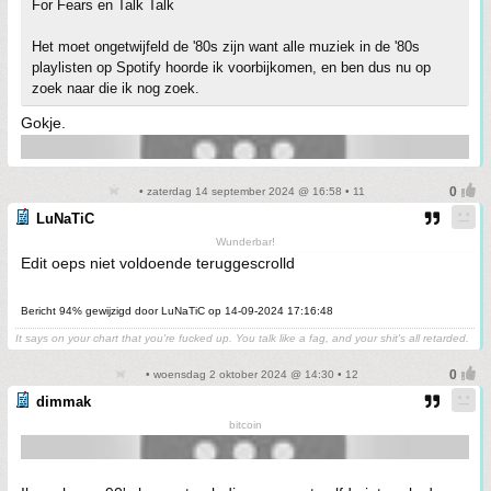
For Fears en Talk Talk
Het moet ongetwijfeld de '80s zijn want alle muziek in de '80s
playlisten op Spotify hoorde ik voorbijkomen, en ben dus nu op
zoek naar die ik nog zoek.
Gokje.
• zaterdag 14 september 2024 @ 16:58 • 11
LuNaTiC
Wunderbar!
Edit oeps niet voldoende teruggescrolld
Bericht 94% gewijzigd door LuNaTiC op 14-09-2024 17:16:48
It says on your chart that you're fucked up. You talk like a fag, and your shit's all retarded.
• woensdag 2 oktober 2024 @ 14:30 • 12
dimmak
bitcoin