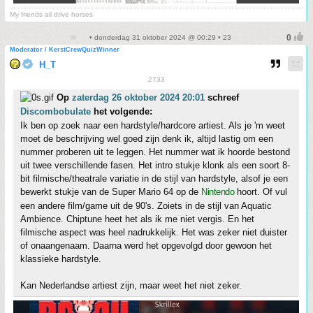
My friends all drive horses
• donderdag 31 oktober 2024 @ 00:29 • 23
Moderator / KerstCrewQuizWinner
H_T
2733
Op
zaterdag 26 oktober 2024 20:01
schreef
Discombobulate
het volgende:
Ik ben op zoek naar een hardstyle/hardcore artiest. Als je 'm weet
moet de beschrijving wel goed zijn denk ik, altijd lastig om een
nummer proberen uit te leggen. Het nummer wat ik hoorde bestond
uit twee verschillende fasen. Het intro stukje klonk als een soort 8-
bit filmische/theatrale variatie in de stijl van hardstyle, alsof je een
bewerkt stukje van de Super Mario 64 op de
Nintendo
hoort. Of vul
een andere film/game uit de 90's. Zoiets in de stijl van Aquatic
Ambience. Chiptune heet het als ik me niet vergis. En het
filmische aspect was heel nadrukkelijk. Het was zeker niet duister
of onaangenaam. Daarna werd het opgevolgd door gewoon het
klassieke hardstyle.
Kan Nederlandse artiest zijn, maar weet het niet zeker.