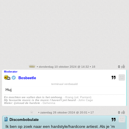
• donderdag 10 oktober 2024 @ 14:32 • 16
Moderator
Bosbeetle
terminaal verdwaald
Huj
En mochten we vallen dan is het omhoog.
- Krang (uit: Pantani)
My favourite music is the music I haven't yet heard
- John Cage
Water: ijskoud de hardste
- Gehenna
• zaterdag 26 oktober 2024 @ 20:01 • 17
Discombobulate
Ik ben op zoek naar een hardstyle/hardcore artiest. Als je 'm