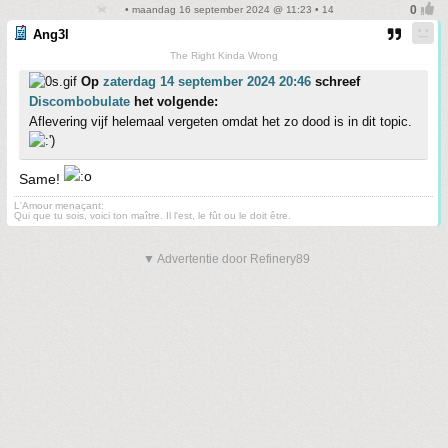
• maandag 16 september 2024 @ 11:23 • 14
Ang3l
The Right Kinda Wrong
Op
zaterdag 14 september 2024 20:46
schreef
Discombobulate
het volgende:
Aflevering vijf helemaal vergeten omdat het zo dood is in dit topic.
Same!
L'Amour menaçant:
Qui que tu sois, voici ton maître. Il l'est, le fût ou le doit être.
▼ Advertentie door Refinery89