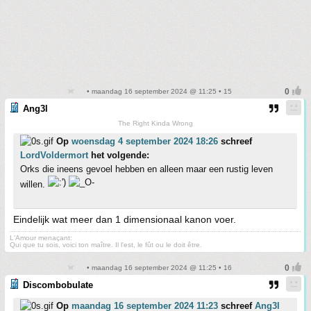
• maandag 16 september 2024 @ 11:25 • 15
Ang3l
The Right Kinda Wrong
Op
woensdag 4 september 2024 18:26
schreef
LordVoldermort
het volgende:
Orks die ineens gevoel hebben en alleen maar een rustig leven
willen.
Eindelijk wat meer dan 1 dimensionaal kanon voer.
L'Amour menaçant:
Qui que tu sois, voici ton maître. Il l'est, le fût ou le doit être.
• maandag 16 september 2024 @ 11:25 • 16
Discombobulate
Op
maandag 16 september 2024 11:23
schreef
Ang3l