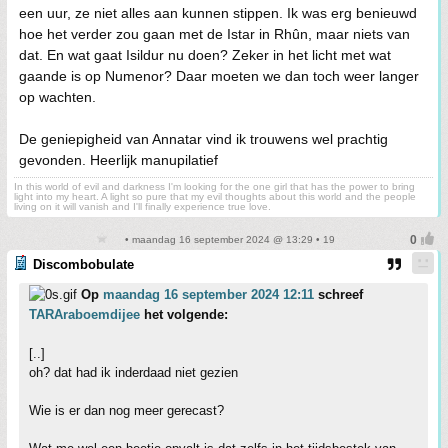
een uur, ze niet alles aan kunnen stippen. Ik was erg benieuwd
hoe het verder zou gaan met de Istar in Rhûn, maar niets van
dat. En wat gaat Isildur nu doen? Zeker in het licht met wat
gaande is op Numenor? Daar moeten we dan toch weer langer
op wachten.
De geniepigheid van Annatar vind ik trouwens wel prachtig
gevonden. Heerlijk manupilatief
In this world of evil and darkness I'm looking for the one girl that has the power to bring
light into my heart. A light so pure that my evil thoughts about this world and the people
living on it will vanish and I'll finally experience true love.
• maandag 16 september 2024 @ 13:29 • 19
Discombobulate
Op
maandag 16 september 2024 12:11
schreef
TARAraboemdijee
het volgende:
[..]
oh? dat had ik inderdaad niet gezien
Wie is er dan nog meer gerecast?