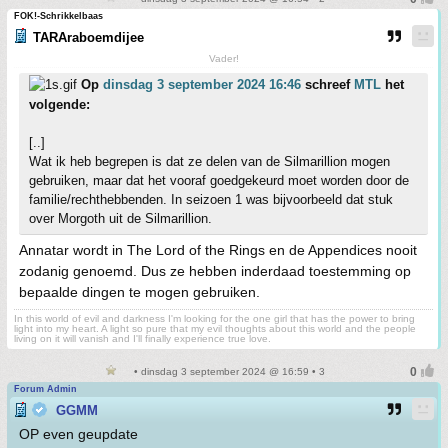
FOK!-Schrikkelbaas
TARAraboemdijee
Vader!
Op
dinsdag 3 september 2024 16:46
schreef
MTL
het
volgende:
[..]
Wat ik heb begrepen is dat ze delen van de Silmarillion mogen
gebruiken, maar dat het vooraf goedgekeurd moet worden door de
familie/rechthebbenden. In seizoen 1 was bijvoorbeeld dat stuk
over Morgoth uit de Silmarillion.
Annatar wordt in The Lord of the Rings en de Appendices nooit
zodanig genoemd. Dus ze hebben inderdaad toestemming op
bepaalde dingen te mogen gebruiken.
In this world of evil and darkness I'm looking for the one girl that has the power to bring
light into my heart. A light so pure that my evil thoughts about this world and the people
living on it will vanish and I'll finally experience true love.
• dinsdag 3 september 2024 @ 16:59 • 3
Forum Admin
GGMM
OP even geupdate