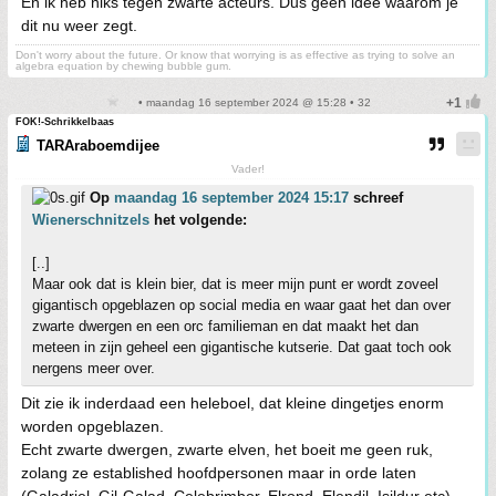
En ik heb niks tegen zwarte acteurs. Dus geen idee waarom je
dit nu weer zegt.
Don't worry about the future. Or know that worrying is as effective as trying to solve an
algebra equation by chewing bubble gum.
• maandag 16 september 2024 @ 15:28 • 32
FOK!-Schrikkelbaas
TARAraboemdijee
Vader!
Op
maandag 16 september 2024 15:17
schreef
Wienerschnitzels
het volgende:
[..]
Maar ook dat is klein bier, dat is meer mijn punt er wordt zoveel
gigantisch opgeblazen op social media en waar gaat het dan over
zwarte dwergen en een orc familieman en dat maakt het dan
meteen in zijn geheel een gigantische kutserie. Dat gaat toch ook
nergens meer over.
Dit zie ik inderdaad een heleboel, dat kleine dingetjes enorm
worden opgeblazen.
Echt zwarte dwergen, zwarte elven, het boeit me geen ruk,
zolang ze established hoofdpersonen maar in orde laten