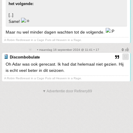
het volgende:
[..]
Same!
Maar nu wel minder dagen wachten tot de volgende.
A Robin Redbreast in a Cage Puts all Heaven in a Rage.
• maandag 16 september 2024 @ 11:41 • 17
Discombobulate
Oh Adar was ook gerecast. Ik had dat helemaal niet gezien. Hij
is echt veel beter in dit seizoen.
A Robin Redbreast in a Cage Puts all Heaven in a Rage.
▼ Advertentie door Refinery89