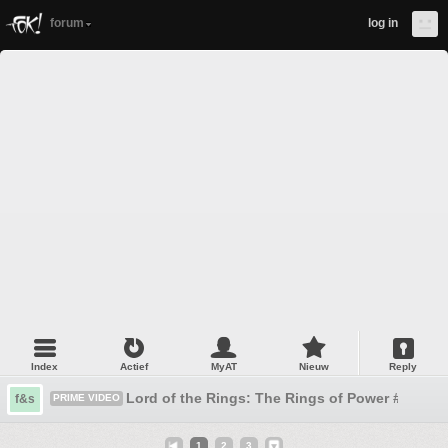
forum
log in
Index
Actief
MyAT
Nieuw
Reply
Lord of the Rings: The Rings of Power #6 Seizo
f&s
PRIME VIDEO
1
2
3