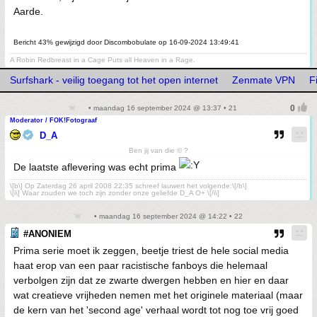
Aarde.
Bericht 43% gewijzigd door Discombobulate op 16-09-2024 13:49:41
A Robin Redbreast in a Cage Puts all Heaven in a Rage.
Surfshark - veilig toegang tot het open internet
Zenmate VPN
F
• maandag 16 september 2024 @ 13:37 • 21
Moderator / FOK!Fotograaf
D_A
Ben jij van die © ?
De laatste aflevering was echt prima
\[b\] Op Zaterdag 26 april 2008 22:35 schreef lauwert het volgende:\[/b\]
\[i\] Waar zouden we toch zijn zonder onze geliefde D_A O+ \[/i\]
• maandag 16 september 2024 @ 14:22 • 22
#ANONIEM
Prima serie moet ik zeggen, beetje triest de hele social media
haat erop van een paar racistische fanboys die helemaal
verbolgen zijn dat ze zwarte dwergen hebben en hier en daar
wat creatieve vrijheden nemen met het originele materiaal (maar
de kern van het 'second age' verhaal wordt tot nog toe vrij goed