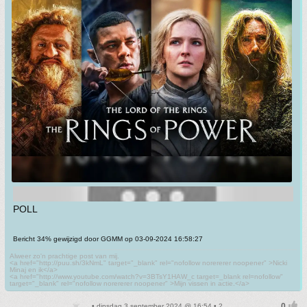
POLL
Bericht 34% gewijzigd door GGMM op 03-09-2024 16:58:27
Alweer zo'n prachtige post van mij.
<a href="http://puu.sh/3kNmL" target="_blank" rel="nofollow norererer noopener" >Nicki
Minaj en ik</a>
<a href="http://www.youtube.com/watch?v=3BTsY1HAW_c target=_blank rel=nofollow"
target="_blank" rel="nofollow norererer noopener" >Mijn vissen in actie.</a>
• dinsdag 3 september 2024 @ 16:54 • 2