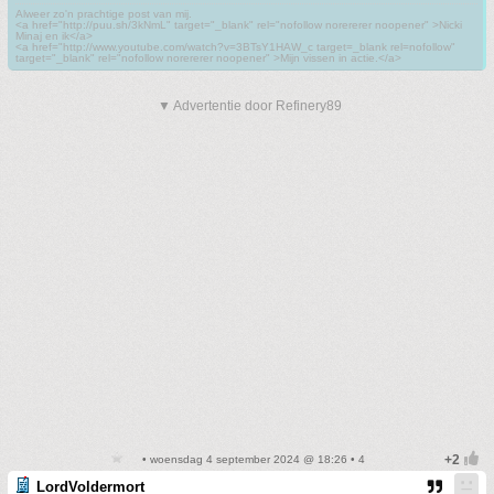
Alweer zo'n prachtige post van mij.
<a href="http://puu.sh/3kNmL" target="_blank" rel="nofollow norererer noopener" >Nicki
Minaj en ik</a>
<a href="http://www.youtube.com/watch?v=3BTsY1HAW_c target=_blank rel=nofollow"
target="_blank" rel="nofollow norererer noopener" >Mijn vissen in actie.</a>
▼ Advertentie door Refinery89
• woensdag 4 september 2024 @ 18:26 • 4
LordVoldermort