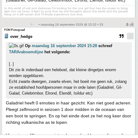
(Galadriel, Gil-Galad, Celebrimbor, Elrond, Elendil, Isildur etc)
In this world of evil and darkness I'm looking for the one girl that has the power to bring
light into my heart. A light so pure that my evil thoughts about this world and the people
living on it will vanish and I'll finally experience true love.
• maandag 16 september 2024 @ 15:32 • 33
FOK!Fotograaf
over_hedge
Op
maandag 16 september 2024 15:28
schreef
TARAraboemdijee
het volgende:
[..]
Dit zie ik inderdaad een heleboel, dat kleine dingetjes enorm
worden opgeblazen.
Echt zwarte dwergen, zwarte elven, het boeit me geen ruk, zolang
ze established hoofdpersonen maar in orde laten (Galadriel, Gil-
Galad, Celebrimbor, Elrond, Elendil, Isildur etc)
Galadriel heeft 0 emoties in haar gezicht. Kan niet goed acteren.
Pleegt zelfmoord in seizoen 1 door midden in de oceaan van
een boot te springen. En op het einde doet ze het nog keer door
richting vulkanische as te lopen.
Hier wiener. Weer paar niet woke voorbeelden van dingen die