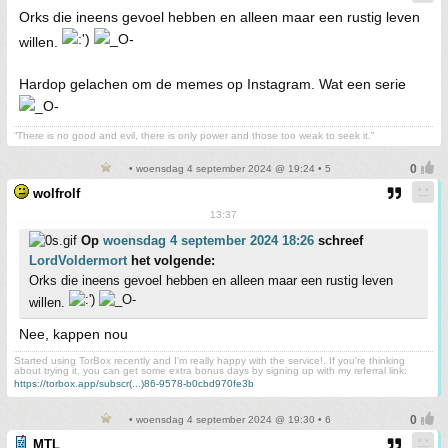
Orks die ineens gevoel hebben en alleen maar een rustig leven
willen.
Hardop gelachen om de memes op Instagram. Wat een serie
“There is no good and evil, there is only power and those too weak to seek it.”
• woensdag 4 september 2024 @ 19:24 • 5
wolfrolf
13:37
Op
woensdag 4 september 2024 18:26
schreef
LordVoldermort
het volgende:
Orks die ineens gevoel hebben en alleen maar een rustig leven
willen.
Nee, kappen nou
Started using TorBox recently and I'm really happy with the service!. If you're thinking
about trying it, you can get some extra bonus days by signing up with my referral link:
https://torbox.app/subscr(...)86-9578-b0cbd970fe3b
• woensdag 4 september 2024 @ 19:30 • 6
MTL