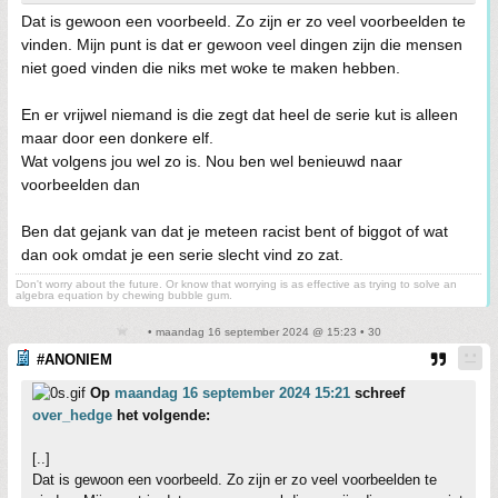
Dat is gewoon een voorbeeld. Zo zijn er zo veel voorbeelden te
vinden. Mijn punt is dat er gewoon veel dingen zijn die mensen
niet goed vinden die niks met woke te maken hebben.
En er vrijwel niemand is die zegt dat heel de serie kut is alleen
maar door een donkere elf.
Wat volgens jou wel zo is. Nou ben wel benieuwd naar
voorbeelden dan
Ben dat gejank van dat je meteen racist bent of biggot of wat
dan ook omdat je een serie slecht vind zo zat.
Don't worry about the future. Or know that worrying is as effective as trying to solve an
algebra equation by chewing bubble gum.
• maandag 16 september 2024 @ 15:23 • 30
#ANONIEM
Op
maandag 16 september 2024 15:21
schreef
over_hedge
het volgende:
[..]
Dat is gewoon een voorbeeld. Zo zijn er zo veel voorbeelden te