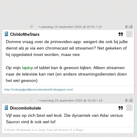
• zaterdag 14 september 2024 @ 20:51 • 12
ChildoftheStars
Domme vraag over de primevideo-app: weigert die ook bij jullie
dienst als je via een chromecast wil streamen? Net gekeken of
hij opgedated moet worden, maar nee
Op mijn
laptop
of tablet kan ik gewoon kijken. Alleen streamen
naar de televisie kan niet (en andere streamingsdiensten doen
het wel gewoon)
http://onbegrijpelijkewonderwereld.blogspot.com/
• maandag 16 september 2024 @ 10:33 • 13
Discombobulate
Vijf was op zich best wel leuk. Die dynamiek van Adar versus
Sauron vind ik ook wel tof.
A Robin Redbreast in a Cage Puts all Heaven in a Rage.