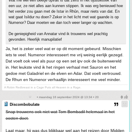
Wat me wel een beetje opvalt is dat zelfs in het tijdsbestek van
een uur, ze niet alles aan kunnen stippen. Ik was erg benieuwd hoe
het verder zou gaan met de Istar in Rhûn, maar niets van dat. En
wat gaat Isildur nu doen? Zeker in het licht met wat gaande is op
Numenor? Daar moeten we dan toch weer langer op wachten.
De geniepigheid van Annatar vind ik trouwens wel prachtig
gevonden. Heerlijk manupilatief
Ja, het is zeker veel wat er op dit moment gebeurd. Misschien
iets te veel. Numenor interesseert me vrij weinig eerlijk gezegd.
Dat voelt ook veel als puur op een set ipv ook de buitenwereld
in. Het leukste vind ik het ringen verhaal met Sauron en het
gedoe met Galadriel en de elven en Adar. Dat voelt vertrouwd.
De Rhun en Numenor verhaallijn interesseert me veel minder.
A Robin Redbreast in a Cage Puts all Heaven in a Rage.
• maandag 16 september 2024 @ 13:34 • 20
Discombobulate
Snap trouwens ook niet wat Tom Bombadil helemaal in het
oosten doet.
Laat maar, hij was dus blijkbaar wel aan het reizen door Midden