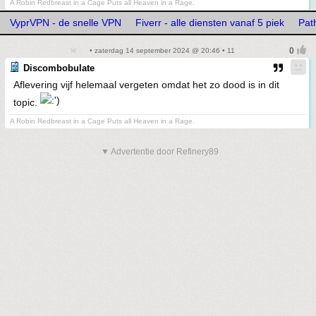
A Robin Redbreast in a Cage Puts all Heaven in a Rage.
VyprVPN - de snelle VPN
Fiverr - alle diensten vanaf 5 piek
Path
• zaterdag 14 september 2024 @ 20:46 • 11
Discombobulate
Aflevering vijf helemaal vergeten omdat het zo dood is in dit
topic.
A Robin Redbreast in a Cage Puts all Heaven in a Rage.
▼ Advertentie door Refinery89