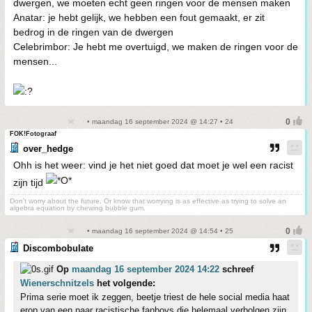
dwergen, we moeten echt geen ringen voor de mensen maken
Anatar: je hebt gelijk, we hebben een fout gemaakt, er zit
bedrog in de ringen van de dwergen
Celebrimbor: Je hebt me overtuigd, we maken de ringen voor de
mensen...
• maandag 16 september 2024 @ 14:27 • 24
FOK!Fotograaf
over_hedge
Ohh is het weer: vind je het niet goed dat moet je wel een racist
zijn tijd
Don't worry about the future. Or know that worrying is as effective as trying to solve an
algebra equation by chewing bubble gum.
• maandag 16 september 2024 @ 14:54 • 25
Discombobulate
Op
maandag 16 september 2024 14:22
schreef
Wienerschnitzels
het volgende:
Prima serie moet ik zeggen, beetje triest de hele social media haat
erop van een paar racistische fanboys die helemaal verbolgen zijn