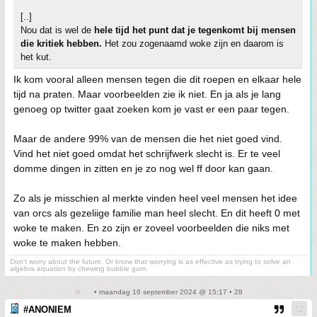
[..]
Nou dat is wel de
hele tijd het punt dat je tegenkomt bij mensen
die kritiek hebben.
Het zou zogenaamd woke zijn en daarom is
het kut.
Ik kom vooral alleen mensen tegen die dit roepen en elkaar hele
tijd na praten. Maar voorbeelden zie ik niet. En ja als je lang
genoeg op twitter gaat zoeken kom je vast er een paar tegen.
Maar de andere 99% van de mensen die het niet goed vind.
Vind het niet goed omdat het schrijfwerk slecht is. Er te veel
domme dingen in zitten en je zo nog wel ff door kan gaan.
Zo als je misschien al merkte vinden heel veel mensen het idee
van orcs als gezeliige familie man heel slecht. En dit heeft 0 met
woke te maken. En zo zijn er zoveel voorbeelden die niks met
woke te maken hebben.
Don't worry about the future. Or know that worrying is as effective as trying to solve an
algebra equation by chewing bubble gum.
• maandag 16 september 2024 @ 15:17 • 28
#ANONIEM