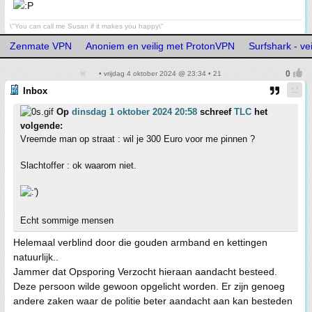
\"You can call me Susan if it makes you happy\"
Zenmate VPN
Anoniem en veilig met ProtonVPN
Surfshark - ve
• vrijdag 4 oktober 2024 @ 23:34 • 21
Inbox
Op
dinsdag 1 oktober 2024 20:58
schreef
TLC
het
volgende:
Vreemde man op straat : wil je 300 Euro voor me pinnen ?
Slachtoffer : ok waarom niet.
Echt sommige mensen
Helemaal verblind door die gouden armband en kettingen
natuurlijk..
Jammer dat Opsporing Verzocht hieraan aandacht besteed.
Deze persoon wilde gewoon opgelicht worden. Er zijn genoeg
andere zaken waar de politie beter aandacht aan kan besteden