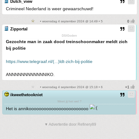
Dutch_view
Crimineel Nederland is weer gewaarschuwd!
• woensdag 4 september 2024 @ 14:49 • 5
Zipportal
DSIGoden
Gezochte man in zaak dood treinschoonmaker meldt zich
bij politie
https://www.telegraaf.nl/(...)ldt-zich-bij-politie
ANNNNNNNNNNNNIKO.
• woensdag 4 september 2024 @ 15:18 • 6
ikweethetookniet
Weet jij het wel ?
Het is annikoooooooooooooooooooooooo
▼ Advertentie door Refinery89