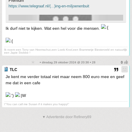
Premium
https://www.telegraaf.nl/(...)ing-en-miljoenenbuit
Ik durf niet te kijken. Wat een hel voor die mensen.
Ik noem een Tony van Heemschut,een Loeki Knol,een Brammetje Biesterveld en natuurlijk
een Japie Stobbe !
• dinsdag 29 oktober 2024 @ 20:36 • 28
TLC
Je kent me verder totaal niet maar neem 800 euro mee en geef
me dat in een cafe
\"You can call me Susan if it makes you happy\"
▼ Advertentie door Refinery89