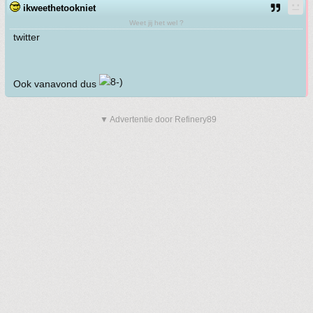
ikweethetookniet
Weet jij het wel ?
twitter
Ook vanavond dus
▼ Advertentie door Refinery89