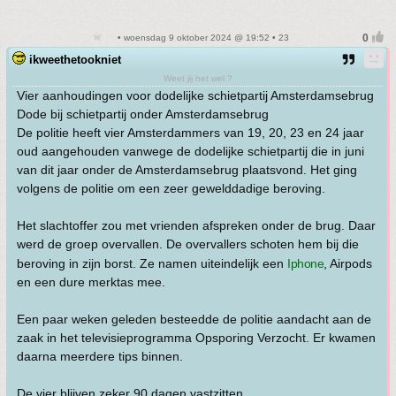
• woensdag 9 oktober 2024 @ 19:52 • 23
ikweethetookniet
Weet jij het wel ?
Vier aanhoudingen voor dodelijke schietpartij Amsterdamsebrug
Dode bij schietpartij onder Amsterdamsebrug
De politie heeft vier Amsterdammers van 19, 20, 23 en 24 jaar
oud aangehouden vanwege de dodelijke schietpartij die in juni
van dit jaar onder de Amsterdamsebrug plaatsvond. Het ging
volgens de politie om een zeer gewelddadige beroving.
Het slachtoffer zou met vrienden afspreken onder de brug. Daar
werd de groep overvallen. De overvallers schoten hem bij die
beroving in zijn borst. Ze namen uiteindelijk een
Iphone
, Airpods
en een dure merktas mee.
Een paar weken geleden besteedde de politie aandacht aan de
zaak in het televisieprogramma Opsporing Verzocht. Er kwamen
daarna meerdere tips binnen.
De vier blijven zeker 90 dagen vastzitten.