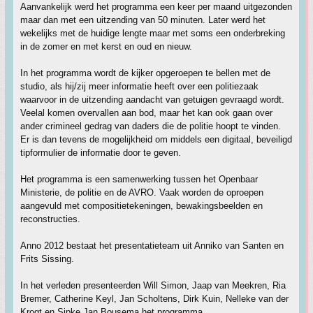
Aanvankelijk werd het programma een keer per maand uitgezonden
maar dan met een uitzending van 50 minuten. Later werd het
wekelijks met de huidige lengte maar met soms een onderbreking
in de zomer en met kerst en oud en nieuw.
In het programma wordt de kijker opgeroepen te bellen met de
studio, als hij/zij meer informatie heeft over een politiezaak
waarvoor in de uitzending aandacht van getuigen gevraagd wordt.
Veelal komen overvallen aan bod, maar het kan ook gaan over
ander crimineel gedrag van daders die de politie hoopt te vinden.
Er is dan tevens de mogelijkheid om middels een digitaal, beveiligd
tipformulier de informatie door te geven.
Het programma is een samenwerking tussen het Openbaar
Ministerie, de politie en de AVRO. Vaak worden de oproepen
aangevuld met compositietekeningen, bewakingsbeelden en
reconstructies.
Anno 2012 bestaat het presentatieteam uit Anniko van Santen en
Frits Sissing.
In het verleden presenteerden Will Simon, Jaap van Meekren, Ria
Bremer, Catherine Keyl, Jan Scholtens, Dirk Kuin, Nelleke van der
Krogt en Sipke Jan Bousema het programma.