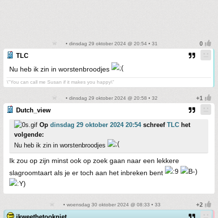
• dinsdag 29 oktober 2024 @ 20:54 • 31
TLC
Nu heb ik zin in worstenbroodjes
\"You can call me Susan if it makes you happy\"
• dinsdag 29 oktober 2024 @ 20:58 • 32
Dutch_view
Op
dinsdag 29 oktober 2024 20:54
schreef
TLC
het
volgende:
Nu heb ik zin in worstenbroodjes
Ik zou op zijn minst ook op zoek gaan naar een lekkere
slagroomtaart als je er toch aan het inbreken bent
• woensdag 30 oktober 2024 @ 08:33 • 33
ikweethetookniet