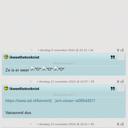
• dinsdag 5 november 2024 @ 20:21 • 34
ikweethetookniet
Weet jij het wel ?
Ze is er weer
• dinsdag 12 november 2024 @ 10:07 • 35
ikweethetookniet
Weet jij het wel ?
https://www.ad.nl/binnenl(...)ert-visser~a085d457/
Vanavond dus
• dinsdag 12 november 2024 @ 18:11 • 36