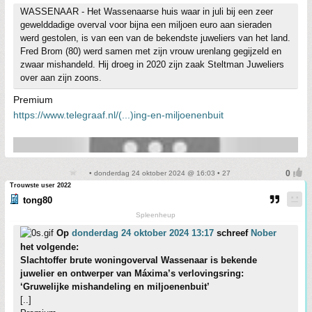
WASSENAAR - Het Wassenaarse huis waar in juli bij een zeer
gewelddadige overval voor bijna een miljoen euro aan sieraden
werd gestolen, is van een van de bekendste juweliers van het land.
Fred Brom (80) werd samen met zijn vrouw urenlang gegijzeld en
zwaar mishandeld. Hij droeg in 2020 zijn zaak Steltman Juweliers
over aan zijn zoons.
Premium
https://www.telegraaf.nl/(...)ing-en-miljoenenbuit
• donderdag 24 oktober 2024 @ 16:03 • 27
Trouwste user 2022
tong80
Spleenheup
Op
donderdag 24 oktober 2024 13:17
schreef
Nober
het volgende:
Slachtoffer brute woningoverval Wassenaar is bekende
juwelier en ontwerper van Máxima’s verlovingsring:
‘Gruwelijke mishandeling en miljoenenbuit’
[..]