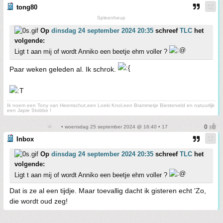
tong80
Spleenheup
Op
dinsdag 24 september 2024 20:35
schreef
TLC
het
volgende:
Ligt t aan mij of wordt Anniko een beetje ehm voller ?
Paar weken geleden al. Ik schrok.
Ik noem een Tony van Heemschut,een Loeki Knol,een Brammetje Biesterveld en natuurlijk
een Japie Stobbe !
• woensdag 25 september 2024 @ 16:40 • 17
Inbox
Op
dinsdag 24 september 2024 20:35
schreef
TLC
het
volgende:
Ligt t aan mij of wordt Anniko een beetje ehm voller ?
Dat is ze al een tijdje. Maar toevallig dacht ik gisteren echt 'Zo,
die wordt oud zeg!