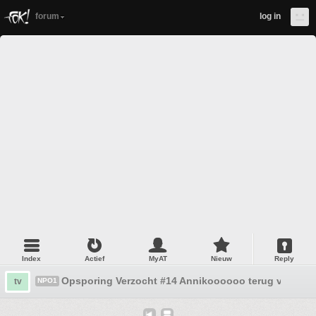
forum
log in
Index
Actief
MyAT
Nieuw
Reply
Opsporing Verzocht #14 Annikoooooo terug van vak
tv
NPO1