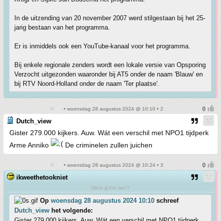
In de uitzending van 20 november 2007 werd stilgestaan bij het 25-
jarig bestaan van het programma.
Er is inmiddels ook een YouTube-kanaal voor het programma.
Bij enkele regionale zenders wordt een lokale versie van Opsporing
Verzocht uitgezonden waaronder bij AT5 onder de naam 'Blauw' en
bij RTV Noord-Holland onder de naam 'Ter plaatse'.
• woensdag 28 augustus 2024 @ 10:10 • 2
Dutch_view
Gister 279.000 kijkers. Auw. Wát een verschil met NPO1 tijdperk
Arme Anniko
De criminelen zullen juichen
• woensdag 28 augustus 2024 @ 10:24 • 3
ikweethetookniet
Weet jij het wel ?
Op
woensdag 28 augustus 2024 10:10
schreef
Dutch_view
het volgende:
Gister 279.000 kijkers. Auw. Wát een verschil met NPO1 tijdperk