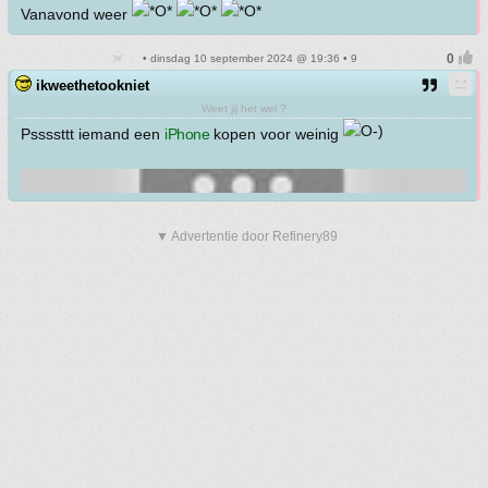
Vanavond weer
• dinsdag 10 september 2024 @ 19:36 • 9
ikweethetookniet
Weet jij het wel ?
Pssssttt iemand een
iPhone
kopen voor weinig
▼ Advertentie door Refinery89