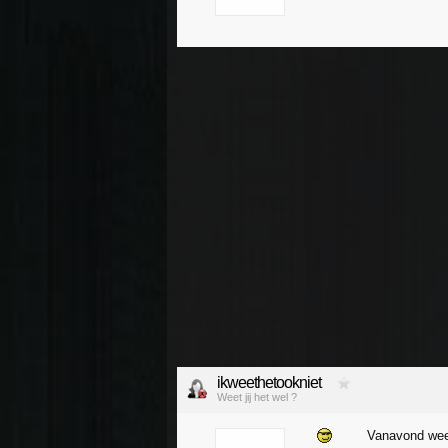
ikweethetookniet
Weet jij het wel ?
Vanavond we