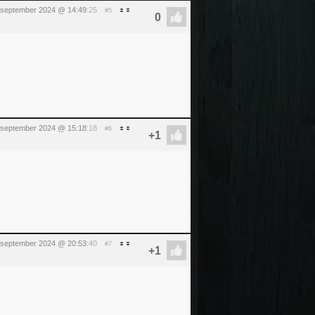
september 2024 @ 14:49
:25
#5
september 2024 @ 15:18
:18
#6
september 2024 @ 20:53
:40
#7