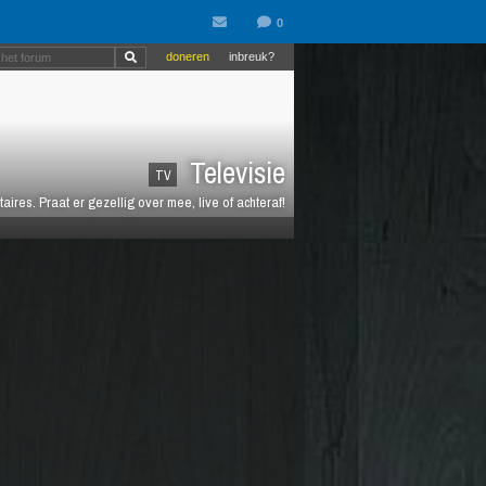
doneren
inbreuk?
Televisie
TV
es. Praat er gezellig over mee, live of achteraf!