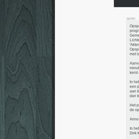
quote:
Opspo
progr
Gemee
Licht
'Akte
Opspo
met l
Aanva
minut
kerst
In he
een p
aan b
dan t
Het p
de op
Anno 
In he
Dirk 