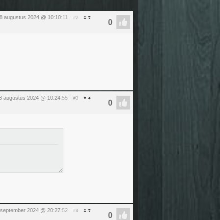
8 augustus 2024 @ 10:10
:11
#2
8 augustus 2024 @ 10:24
:55
#3
 september 2024 @ 20:27
:52
#4