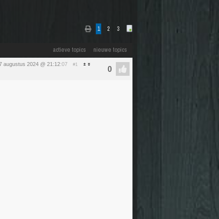
1
2
3
actieve topics
nieuwe topics
7 augustus 2024 @ 21:12
:07
#1