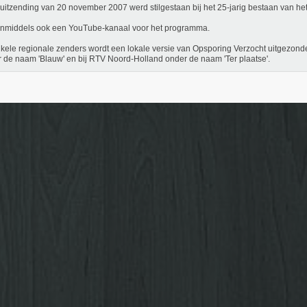
 uitzending van 20 november 2007 werd stilgestaan bij het 25-jarig bestaan van h
 inmiddels ook een YouTube-kanaal voor het programma.
nkele regionale zenders wordt een lokale versie van Opsporing Verzocht uitgezond
 de naam 'Blauw' en bij RTV Noord-Holland onder de naam 'Ter plaatse'.