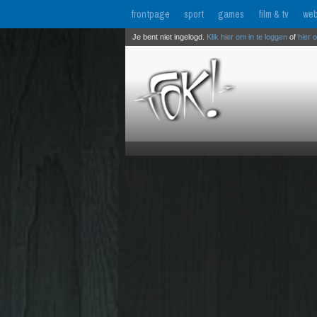
frontpage
sport
games
film & tv
web
Je bent niet ingelogd.
Klik hier om in te loggen
of
hier 