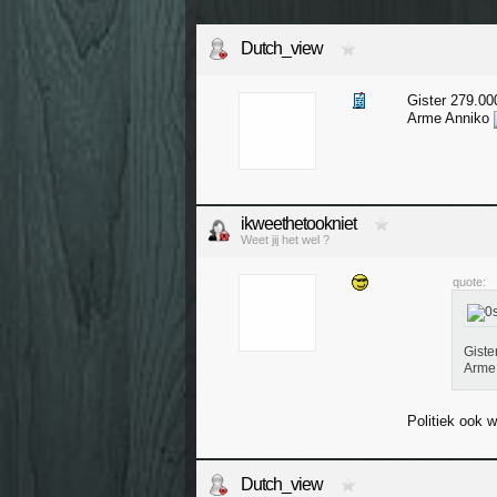
Dutch_view
Gister 279.00
Arme Anniko
ikweethetookniet
Weet jij het wel ?
quote:
Giste
Arme
Politiek ook 
Dutch_view