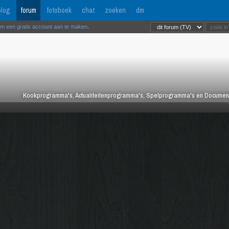
log
forum
fotoboek
chat
zoeken
dm
om een gratis account aan te maken
.
Kookprogramma's, Actualiteitenprogramma's, Spelprogramma's en Documentair