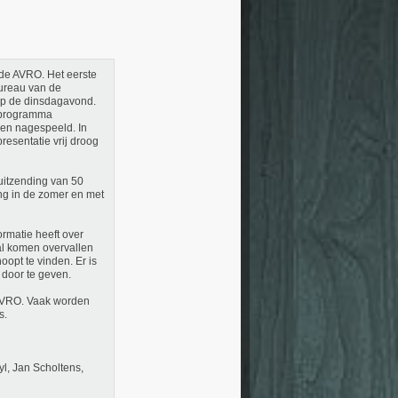
de AVRO. Het eerste
ureau van de
op de dinsdagavond.
gsprogramma
den nagespeeld. In
resentatie vrij droog
itzending van 50
ng in de zomer en met
ormatie heeft over
al komen overvallen
opt te vinden. Er is
 door te geven.
 AVRO. Vaak worden
s.
l, Jan Scholtens,