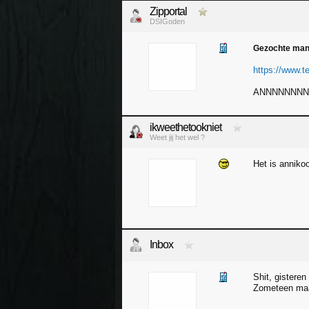
Zipportal
DSIGoden
Gezochte man 
https://www.tel
ANNNNNNNN
ikweethetookniet
Weet jij het wel ?
Het is annik
Inbox
Shit, gistere
Zometeen maar