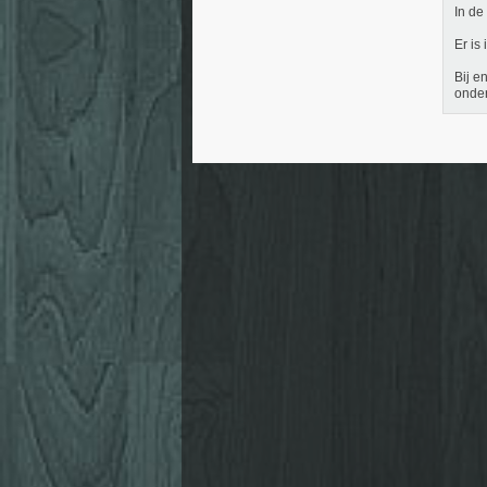
In de
Er is
Bij e
onder