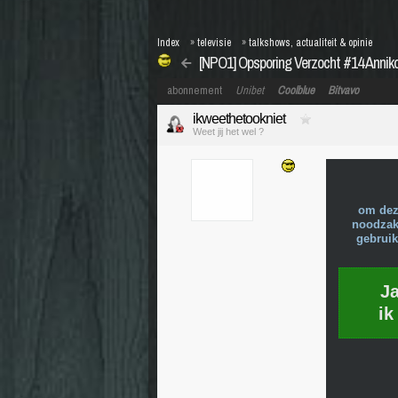
Index
»
televisie
»
talkshows, actualiteit & opinie
[NPO1] Opsporing Verzocht #14 Anniko
abonnement
Unibet
Coolblue
Bitvavo
ikweethetookniet
Weet jij het wel ?
om dez
noodzake
gebruik
J
ik