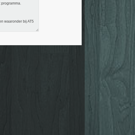
et programma.
en waaronder bij AT5