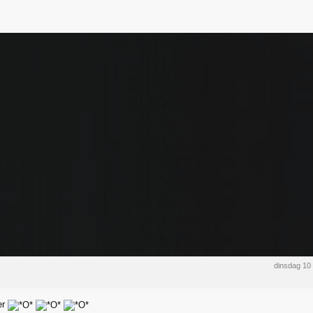
dinsdag 10
er