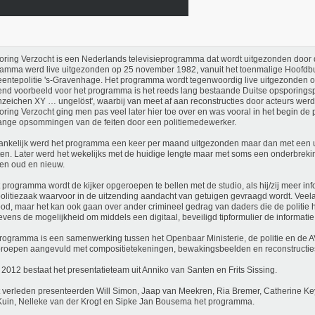
ring Verzocht is een Nederlands televisieprogramma dat wordt uitgezonden door 
amma werd live uitgezonden op 25 november 1982, vanuit het toenmalige Hoofdb
ntepolitie 's-Gravenhage. Het programma wordt tegenwoordig live uitgezonden 
end voorbeeld voor het programma is het reeds lang bestaande Duitse opsporin
nzeichen XY … ungelöst', waarbij van meet af aan reconstructies door acteurs wer
ring Verzocht ging men pas veel later hier toe over en was vooral in het begin de p
ange opsommingen van de feiten door een politiemedewerker.
nkelijk werd het programma een keer per maand uitgezonden maar dan met een u
en. Later werd het wekelijks met de huidige lengte maar met soms een onderbreki
 en oud en nieuw.
t programma wordt de kijker opgeroepen te bellen met de studio, als hij/zij meer inf
olitiezaak waarvoor in de uitzending aandacht van getuigen gevraagd wordt. Veel
od, maar het kan ook gaan over ander crimineel gedrag van daders die de politie ho
evens de mogelijkheid om middels een digitaal, beveiligd tipformulier de informatie
rogramma is een samenwerking tussen het Openbaar Ministerie, de politie en de
roepen aangevuld met compositietekeningen, bewakingsbeelden en reconstructie
2012 bestaat het presentatieteam uit Anniko van Santen en Frits Sissing.
t verleden presenteerden Will Simon, Jaap van Meekren, Ria Bremer, Catherine Key
Kuin, Nelleke van der Krogt en Sipke Jan Bousema het programma.