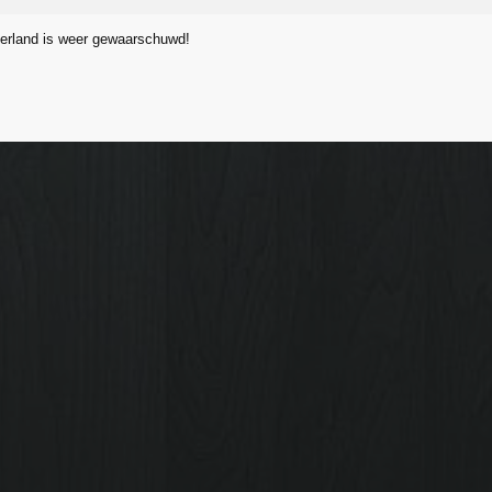
erland is weer gewaarschuwd!