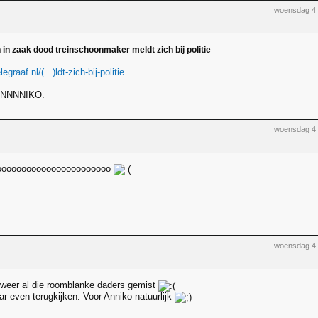
woensdag 4 
in zaak dood treinschoonmaker meldt zich bij politie
egraaf.nl/(...)ldt-zich-bij-politie
NNNNIKO.
woensdag 4 
oooooooooooooooooooooooo
woensdag 4 
n weer al die roomblanke daders gemist
 even terugkijken. Voor Anniko natuurlijk