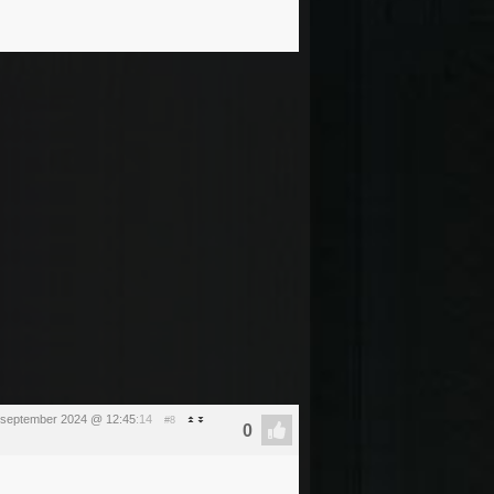
 september 2024 @ 12:45
:14
#8