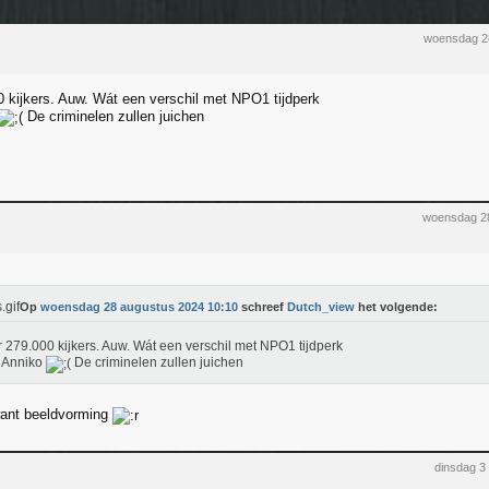
woensdag 2
0 kijkers. Auw. Wát een verschil met NPO1 tijdperk
De criminelen zullen juichen
woensdag 2
Op
woensdag 28 augustus 2024 10:10
schreef
Dutch_view
het volgende:
r 279.000 kijkers. Auw. Wát een verschil met NPO1 tijdperk
 Anniko
De criminelen zullen juichen
want beeldvorming
dinsdag 3