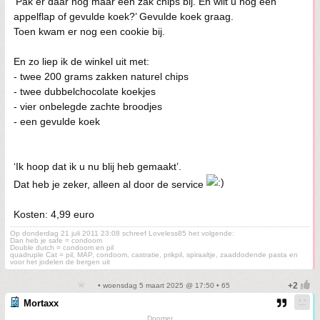
‘Pak er daar nog maar een zak chips bij. En wilt u nog een
appelflap of gevulde koek?’ Gevulde koek graag.
Toen kwam er nog een cookie bij.
En zo liep ik de winkel uit met:
- twee 200 grams zakken naturel chips
- twee dubbelchocolate koekjes
- vier onbelegde zachte broodjes
- een gevulde koek
‘Ik hoop dat ik u nu blij heb gemaakt’.
Dat heb je zeker, alleen al door de service
Kosten: 4,99 euro
Op donderdag 21 juli 2011 23:08 schreef Loveless85 het volgende:
Dan heb je safe = condoom
Double dutch = condoom en pil
quadruple Cat = pil, MAP, condoom, castratie, prikpil, spiraaltje, zaaddodende pasta en
voor het jodelen de bergen uit
• woensdag 5 maart 2025 @ 17:50 • 65
Mortaxx
Doomer