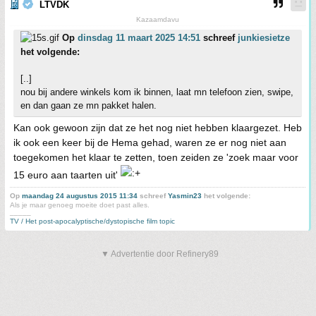
LTVDK
Kazaamdavu
Op
dinsdag 11 maart 2025 14:51
schreef
junkiesietze
het volgende:
[..]
nou bij andere winkels kom ik binnen, laat mn telefoon zien, swipe,
en dan gaan ze mn pakket halen.
Kan ook gewoon zijn dat ze het nog niet hebben klaargezet. Heb
ik ook een keer bij de Hema gehad, waren ze er nog niet aan
toegekomen het klaar te zetten, toen zeiden ze 'zoek maar voor
15 euro aan taarten uit'
Op
maandag 24 augustus 2015 11:34
schreef
Yasmin23
het volgende:
Als je maar genoeg moeite doet past alles.
_____
TV / Het post-apocalyptische/dystopische film topic
▼ Advertentie door Refinery89