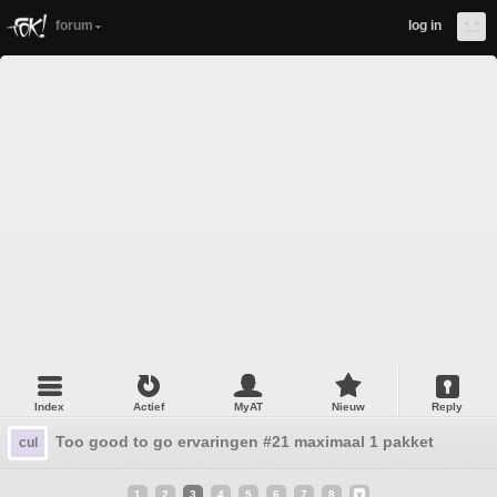
forum
log in
Index
Actief
MyAT
Nieuw
Reply
Too good to go ervaringen #21 maximaal 1 pakket
cul
1
2
3
4
5
6
7
8