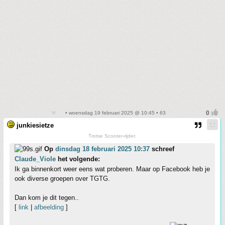
• woensdag 19 februari 2025 @ 10:45 • 63
junkiesietze
Trotse Scooter-rijder.
Op
dinsdag 18 februari 2025 10:37
schreef
Claude_Viole
het volgende:
Ik ga binnenkort weer eens wat proberen. Maar op Facebook heb je
ook diverse groepen over TGTG.
Dan kom je dit tegen..
[
link
|
afbeelding
]