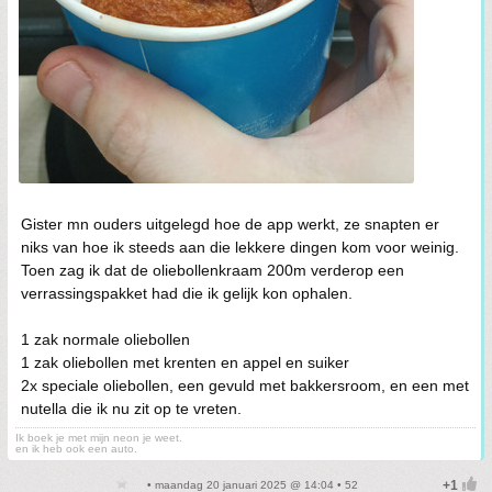
Gister mn ouders uitgelegd hoe de app werkt, ze snapten er
niks van hoe ik steeds aan die lekkere dingen kom voor weinig.
Toen zag ik dat de oliebollenkraam 200m verderop een
verrassingspakket had die ik gelijk kon ophalen.
1 zak normale oliebollen
1 zak oliebollen met krenten en appel en suiker
2x speciale oliebollen, een gevuld met bakkersroom, en een met
nutella die ik nu zit op te vreten.
Ik boek je met mijn neon je weet.
en ik heb ook een auto.
• maandag 20 januari 2025 @ 14:04 • 52