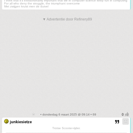
I think that it’s extraordinarily important that we in computer science keep fun in computing
For all who deny the struggle, the triumphant overcome
Met zwijgen kruist men de duivel
▼ Advertentie door Refinery89
• donderdag 6 maart 2025 @ 09:14 • 69
junkiesietze
Trotse Scooter-rijder.