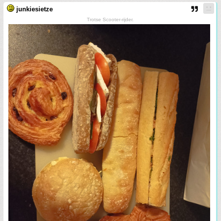
junkiesietze
Trotse Scooter-rijder.