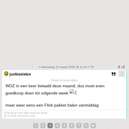
• woensdag 12 maart 2025 @ 11:14 • 75
junkiesietze
Trotse Scooter-rijder.
WOZ in een keer betaald deze maand, dus moet even
goedkoop doen tot volgende week
maar weer eens een Flink pakket halen vanmiddag
Ik boek je met mijn neon je weet.
en ik heb ook een auto.
1
2
3
4
5
6
7
8