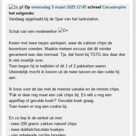
Op
woensdag 5 maart 2025 17:45
schreef
Cat-astrophe
het volgende:
Vandaag opgehaald bij de Spar van het tankstation.
Schat van een medewerker
Kwam met twee tasjes aanlopen, waar de zakken chips de
boventoon voerden. Maakte meteen excuus dat dit minder
gevarieerd was dan normaal. Tja, dat hoort bij TGTG dus daar doe
ik niet moeilijk over.
Toen begon hij te twijfelen of dit 1 of 2 pakketten waren.
Uiteindelijk mocht ik kiezen uit de twee tassen en dan vulde hij
aan.
Ik koos voor de tas met de meeste variatie en de minste chips.
‘Pak er daar nog maar een zak chips bij. En wilt u nog een
appelflap of gevulde koek?’ Gevulde koek graag.
Toen kwam er nog een cookie bij.
En zo liep ik de winkel uit met:
- twee 200 grams zakken naturel chips
- twee dubbelchocolate koekjes
- vier onbelegde zachte broodjes