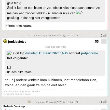
geld terug.
Stel ik kom er een halen en ze hebben niks klaarstaan, sturen ze
me dan weg zonder pakket? ik snap er niks van
gelukkig is dat nog niet voorgekomen
Ik lees niks raars.
• dinsdag 11 maart 2025 @ 14:51 • 73
junkiesietze
Trotse Scooter-rijder.
Op
dinsdag 11 maart 2025 14:45
schreef
potjecreme
het volgende:
[..]
Ik lees niks raars.
nou bij andere winkels kom ik binnen, laat mn telefoon zien,
swipe, en dan gaan ze mn pakket halen.
Ik boek je met mijn neon je weet.
en ik heb ook een auto.
• dinsdag 11 maart 2025 @ 16:26 • 74
Redactie Frontpage