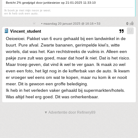
Bericht 2% gewijzigd door junkiesietze op 21-01-2025 11:33:10
Ik boek je met mijn neon je weet.
en ik heb ook een auto.
• maandag 20 januari 2025 @ 16:16 • 53
Vincent_student
Oeioeioei. Pakket van 6 euro gehaald bij een landwinkel in de
buurt. Pure afval. Zwarte bananen, gerimpelde kiwi's, witte
wortels, dat was het. Kan rechtstreeks de vuilnis in. Alleen een
pakje zure zult was goed, maar dat hoef ik niet. Dat is het risico.
Maar troep geven, dat vind ik wel te ver gaan. Ik maak zo wel
even een foto, het ligt nog in de kofferbak van de auto. Ik kwam
er vroeger wel eens om wat te kopen, maar nu kom ik er nooit
meer. Dit is gewoon een groffe belediging.
Ik heb in het verleden vaker gehaald bij supermarkten/hotels.
Was altijd heel erg goed. Dit was onherkenbaar.
▼ Advertentie door Refinery89