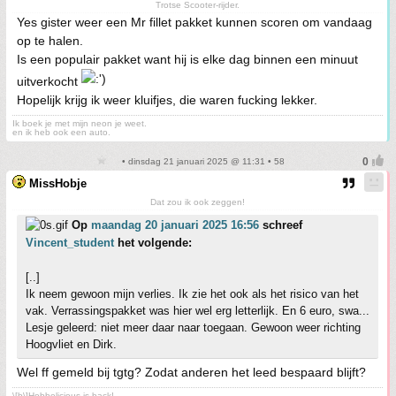
Trotse Scooter-rijder.
Yes gister weer een Mr fillet pakket kunnen scoren om vandaag
op te halen.
Is een populair pakket want hij is elke dag binnen een minuut
uitverkocht
Hopelijk krijg ik weer kluifjes, die waren fucking lekker.
Ik boek je met mijn neon je weet.
en ik heb ook een auto.
• dinsdag 21 januari 2025 @ 11:31 • 58
MissHobje
Dat zou ik ook zeggen!
Op
maandag 20 januari 2025 16:56
schreef
Vincent_student
het volgende:
[..]
Ik neem gewoon mijn verlies. Ik zie het ook als het risico van het
vak. Verrassingspakket was hier wel erg letterlijk. En 6 euro, swa...
Lesje geleerd: niet meer daar naar toegaan. Gewoon weer richting
Hoogvliet en Dirk.
Wel ff gemeld bij tgtg? Zodat anderen het leed bespaard blijft?
\[b\]Hobbelicious is back!