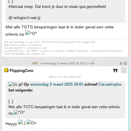
[..]
Allemaal troep. Dat komt je duur te staan qua gezondheid
@:onlogisch wat jij
Met alle TGTG besparingen laat ik in ieder geval een vette
erfenis na
Op donderdag 21 juli 2011 23:08 schreef Loveless85 het volgende:
Dan heb je safe = condoom
Double dutch = condoom en pil
quadruple Cat = pil, MAP, condoom, castratie, prikpil, spiraaltje, zaaddodende pasta en
voor het jodelen de bergen uit
• woensdag 5 maart 2025 @ 18:17 • 68
FlippingCoin
Weer zo'n kut millennial.
Op
woensdag 5 maart 2025 18:01
schreef
Cat-astrophe
het volgende:
[..]
Met alle TGTG besparingen laat ik in ieder geval een vette erfenis
na
Heyyy