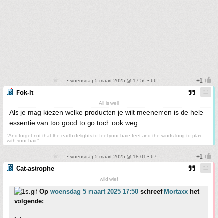
• woensdag 5 maart 2025 @ 17:56 • 66
Fok-it
All is well
Als je mag kiezen welke producten je wilt meenemen is de hele
essentie van too good to go toch ook weg
“And forget not that the earth delights to feel your bare feet and the winds long to play
with your hair.”
• woensdag 5 maart 2025 @ 18:01 • 67
Cat-astrophe
wild wief
Op
woensdag 5 maart 2025 17:50
schreef
Mortaxx
het
volgende: