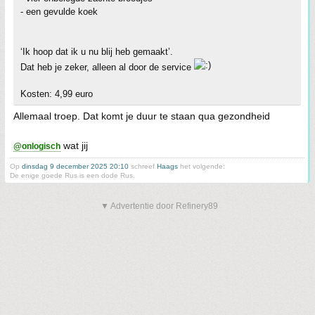
- een gevulde koek
‘Ik hoop dat ik u nu blij heb gemaakt’.
Dat heb je zeker, alleen al door de service
Kosten: 4,99 euro
Allemaal troep. Dat komt je duur te staan qua gezondheid
wat jij
@onlogisch
Op
dinsdag 9 december 2025 20:10
schreef
Haags
het volgende:
De enige goede Rus is een dode Rus.
▼ Advertentie door Refinery89