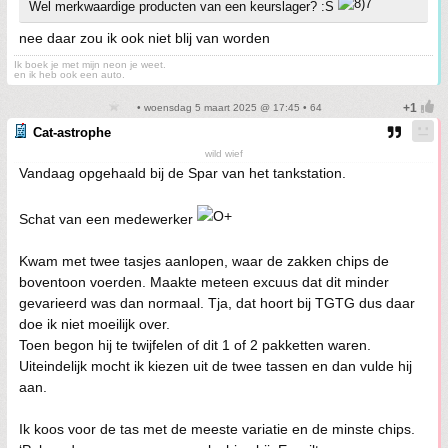
Wel merkwaardige producten van een keurslager? :S
nee daar zou ik ook niet blij van worden
Ik boek je met mijn neon je weet.
en ik heb ook een auto.
• woensdag 5 maart 2025 @ 17:45 • 64
Cat-astrophe
wild wief
Vandaag opgehaald bij de Spar van het tankstation.
Schat van een medewerker
Kwam met twee tasjes aanlopen, waar de zakken chips de
boventoon voerden. Maakte meteen excuus dat dit minder
gevarieerd was dan normaal. Tja, dat hoort bij TGTG dus daar
doe ik niet moeilijk over.
Toen begon hij te twijfelen of dit 1 of 2 pakketten waren.
Uiteindelijk mocht ik kiezen uit de twee tassen en dan vulde hij
aan.
Ik koos voor de tas met de meeste variatie en de minste chips.