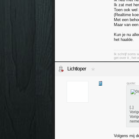
Ik zat met he
Toen ook wel 
(Realtime koe
Met een behoo
Maar van een 
Kun je nu alle
het haalde.
Ik schrijf soms w
get over it , het 
Lichtloper
quote:
[..]
Vorig
Vorig
nemen
Volgens mij do