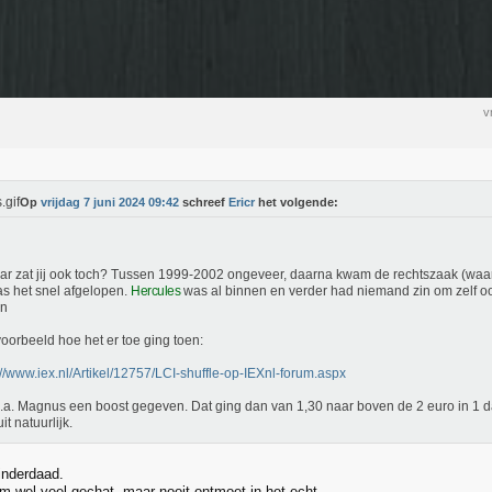
v
Op
vrijdag 7 juni 2024 09:42
schreef
Ericr
het volgende:
ar zat jij ook toch? Tussen 1999-2002 ongeveer, daarna kwam de rechtszaak (waar
s het snel afgelopen.
Hercules
was al binnen en verder had niemand zin om zelf oo
n
oorbeeld hoe het er toe ging toen:
://www.iex.nl/Artikel/12757/LCI-shuffle-op-IEXnl-forum.aspx
o.a. Magnus een boost gegeven. Dat ging dan van 1,30 naar boven de 2 euro in 1 
uit natuurlijk.
inderdaad.
m wel veel gechat, maar nooit ontmoet in het echt.