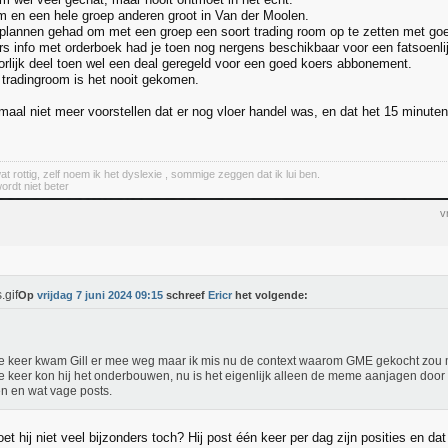
m en een hele groep anderen groot in Van der Moolen.
plannen gehad om met een groep een soort trading room op te zetten met goe
rs info met orderboek had je toen nog nergens beschikbaar voor een fatsoenlijk
rlijk deel toen wel een deal geregeld voor een goed koers abbonement.
tradingroom is het nooit gekomen.
maal niet meer voorstellen dat er nog vloer handel was, en dat het 15 minuten 
at rottig, zelf noem ik het dyslexie , sommige zeggen dat ik lui ben.
wordt niet beter
v
Op
vrijdag 7 juni 2024 09:15
schreef
Ericr
het volgende:
e keer kwam Gill er mee weg maar ik mis nu de context waarom GME gekocht zou
e keer kon hij het onderbouwen, nu is het eigenlijk alleen de meme aanjagen door e
 en wat vage posts.
et hij niet veel bijzonders toch? Hij post één keer per dag zijn posities en dat 