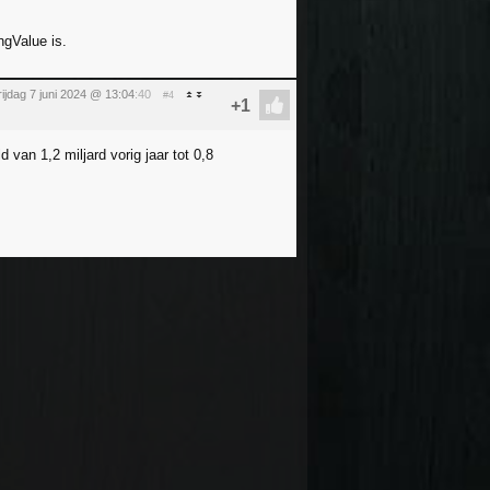
ngValue is.
rijdag 7 juni 2024 @ 13:04
:40
#4
van 1,2 miljard vorig jaar tot 0,8