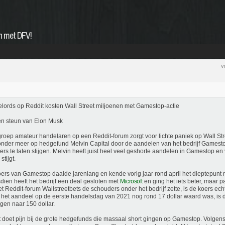
n met DFV!
v
ords op Reddit kosten Wall Street miljoenen met Gamestop-actie
en steun van Elon Musk
roep amateur handelaren op een Reddit-forum zorgt voor lichte paniek op Wall Stre
onder meer op hedgefund Melvin Capital door de aandelen van het bedrijf Gamest
ers te laten stijgen. Melvin heeft juist heel veel geshorte aandelen in Gamestop en 
stijgt.
ers van Gamestop daalde jarenlang en kende vorig jaar rond april het dieptepunt r
dien heeft het bedrijf een deal gesloten met
Microsoft
en ging het iets beter, maar 
et Reddit-forum Wallstreetbets de schouders onder het bedrijf zette, is de koers ech
het aandeel op de eerste handelsdag van 2021 nog rond 17 dollar waard was, is d
gen naar 150 dollar.
t doet pijn bij de grote hedgefunds die massaal short gingen op Gamestop. Volgens