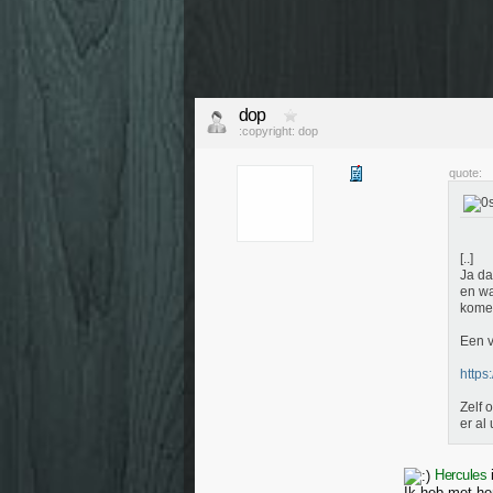
dop
:copyright: dop
quote:
[..]
Ja da
en wa
kome
Een v
https
Zelf 
er al 
Hercules
Ik heb met he