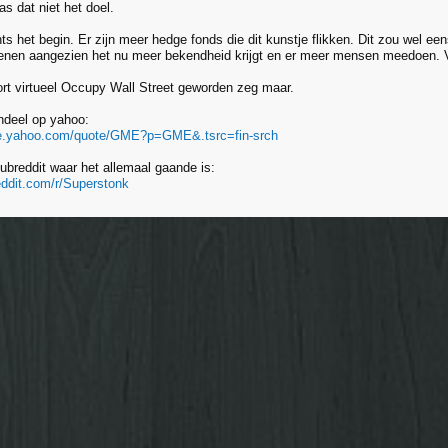
as dat niet het doel.
hts het begin. Er zijn meer hedge fonds die dit kunstje flikken. Dit zou wel ee
nen aangezien het nu meer bekendheid krijgt en er meer mensen meedoen. Ve
ort virtueel Occupy Wall Street geworden zeg maar.
deel op yahoo:
nce.yahoo.com/quote/GME?p=GME&.tsrc=fin-srch
ubreddit waar het allemaal gaande is:
eddit.com/r/Superstonk