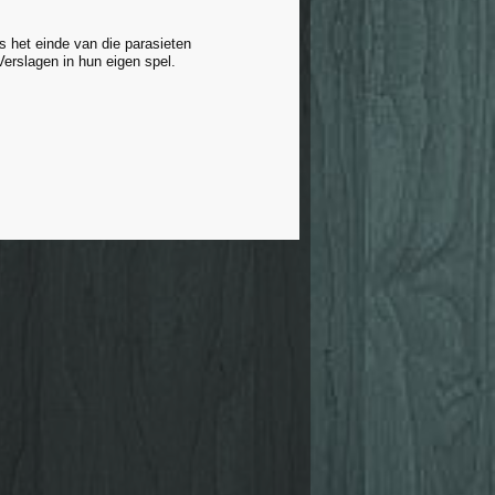
ns het einde van die parasieten
rslagen in hun eigen spel.