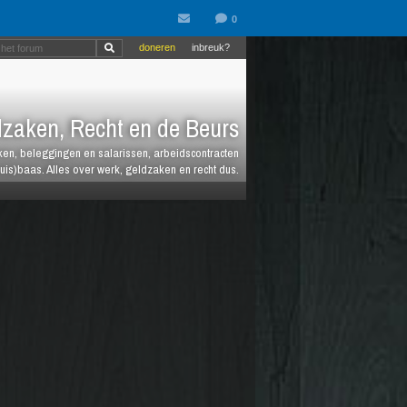
doneren
inbreuk?
zaken, Recht en de Beurs
heken, beleggingen en salarissen, arbeidscontracten
huis)baas. Alles over werk, geldzaken en recht dus.