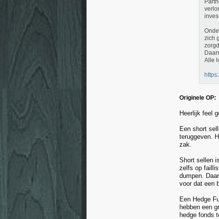
Partn
verlo
inves
Onder
zich 
zorgd
Daarm
Alle 
https
Originele OP:
Heerlijk feel 
Een short sel
teruggeven. Hi
zak.
Short sellen i
zelfs op fail
dumpen. Daaro
voor dat een 
Een Hedge Fun
hebben een gr
hedge fonds t