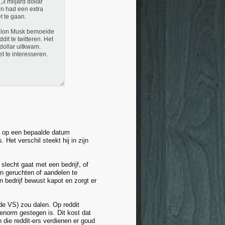
3 miljard dollar
en had een extra
t te gaan.
d Elon Musk bemoeide
it te twitteren. Het
dollar uitkwam.
t te interesseren.
el op een bepaalde datum
Het verschil steekt hij in zijn
slecht gaat met een bedrijf, of
an geruchten of aandelen te
bedrijf bewust kapot en zorgt er
e VS) zou dalen. Op reddit
enorm gestegen is. Dit kost dat
 die reddit-ers verdienen er goud