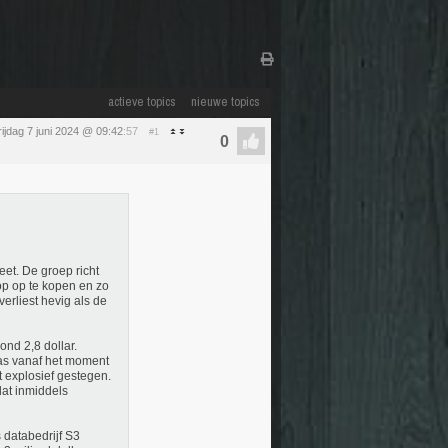
actieve topics
nieuwe topics
rijdag 7 juni 2024 @ 09:42
:57
#1
et. De groep richt
op op te kopen en zo
verliest hevig als de
ond 2,8 dollar.
pas vanaf het moment
t explosief gestegen.
at inmiddels
 databedrijf S3