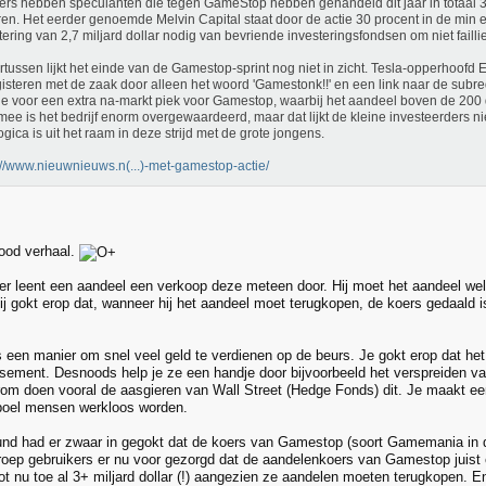
ers hebben speculanten die tegen GameStop hebben gehandeld dit jaar in totaal 3,
ren. Het eerder genoemde Melvin Capital staat door de actie 30 procent in de min 
tering van 2,7 miljard dollar nodig van bevriende investeringsfondsen om niet faillie
tussen lijkt het einde van de Gamestop-sprint nog niet in zicht. Tesla-opperhoof
gisteren met de zaak door alleen het woord 'Gamestonk!!' en een link naar de subredd
e voor een extra na-markt piek voor Gamestop, waarbij het aandeel boven de 200 
ee is het bedrijf enorm overgewaardeerd, maar dat lijkt de kleine investeerders nie
logica is uit het raam in deze strijd met de grote jongens.
://www.nieuwnieuws.n(...)-met-gamestop-actie/
good verhaal.
ler leent een aandeel een verkoop deze meteen door. Hij moet het aandeel w
j gokt erop dat, wanneer hij het aandeel moet terugkopen, de koers gedaald is. 
s een manier om snel veel geld te verdienen op de beurs. Je gokt erop dat het 
lissement. Desnoods help je ze een handje door bijvoorbeeld het verspreiden v
m doen vooral de aasgieren van Wall Street (Hedge Fonds) dit. Je maakt een 
boel mensen werkloos worden.
d had er zwaar in gegokt dat de koers van Gamestop (soort Gamemania in d
oep gebruikers er nu voor gezorgd dat de aandelenkoers van Gamestop juist 
ot nu toe al 3+ miljard dollar (!) aangezien ze aandelen moeten terugkopen. En