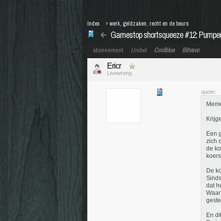
Index
»
werk, geldzaken, recht en de beurs
Gamestop shortsqueeze #12: Pumpe
abonnement
Unibet
Coolblue
Bitvavo
Ericr
Livewrong
quote:
Memel
Krijg
Een g
zich 
de ko
koers 
De ko
Sinds
dat h
Waar 
geste
En di