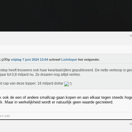
v
Op
vrijdag 7 juni 2024 13:04
schreef
Lichtloper
het volgende:
top heeft trouwens ook haar kwartaalcijfers gepubliceerd. De netto verkoop is ged
jaar tot 0,8 miljard nu. Ze draaien nog altijd verlies.
t cap van deze topper: 16 miljard dollar
k ook de een of andere smallcap gaan kopen en aan elkaar tegen steeds hog
ijk. Maar in werkelijkheid wordt er natuurlijk geen waarde gecreëerd.
re wild
v