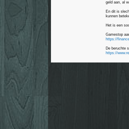
geld aan, al w
En dit is slec
kunnen beteke
Het is een so
Gamestop aan
https://fina
De beruchte s
https://www.r