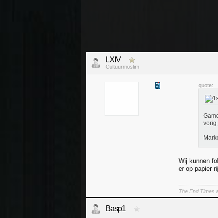
LXIV
Cultuurmoslim
quote:
Games
vorig 
Marke
Wij kunnen fo
er op papier r
The End Times a
Basp1