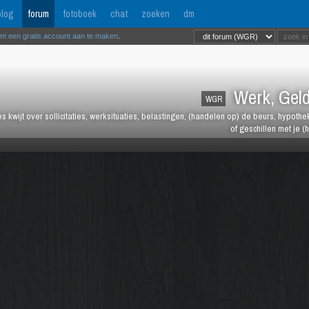
log
forum
fotoboek
chat
zoeken
dm
om een gratis account aan te maken
.
Werk, Geld
WGR
les kwijt over sollicitaties, werksituaties, belastingen, (handelen op) de beurs, hypot
of geschillen met je (