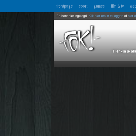
frontpage
sport
games
film & tv
web
Je bent niet ingelogd.
Klik hier om in te loggen
of
hier 
Hier kun je al