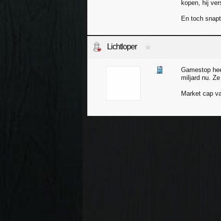
kopen, hij ver
En toch snapt 
Lichtloper
Gamestop heef
miljard nu. Ze
Market cap va