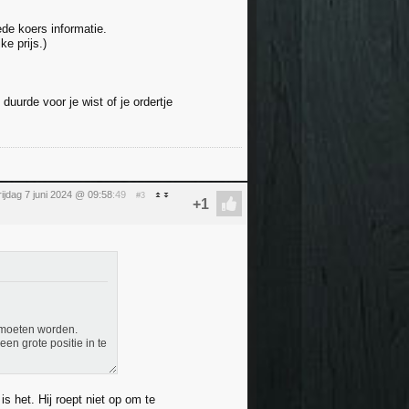
de koers informatie.
e prijs.)
duurde voor je wist of je ordertje
rijdag 7 juni 2024 @ 09:58
:49
#3
 moeten worden.
en grote positie in te
is het. Hij roept niet op om te