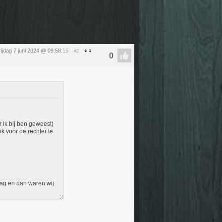
rijdag 7 juni 2024 @ 09:58
:15
#2
 ik bij ben geweest)
k voor de rechter te
dag en dan waren wij