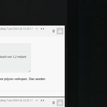
rijdag 7 juni 2024 @ 13:18
:57
#5
aald van 1,2 miljard
ere prijzen verkopen. Dan worden
rijdag 7 juni 2024 @ 13:22
:47
#6