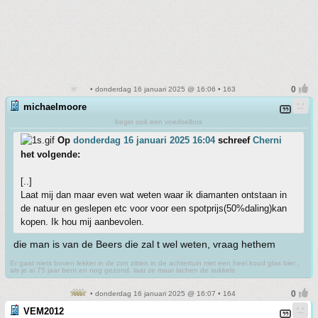
• donderdag 16 januari 2025 @ 16:06 • 163
michaelmoore
begin ook een voedselbos
Op
donderdag 16 januari 2025 16:04
schreef
Cherni
het volgende:
[..]
Laat mij dan maar even wat weten waar ik diamanten ontstaan in
de natuur en geslepen etc voor voor een spotprijs(50%daling)kan
kopen. Ik hou mij aanbevolen.
die man is van de Beers die zal t wel weten, vraag hethem
Er gaat niets boven lekker in de zon zitten in de achtertuin met een heel koud glas bier ,
als je al 75 jaar bent en nog gezond, laat ze maar lachen de sukkels
• donderdag 16 januari 2025 @ 16:07 • 164
VEM2012