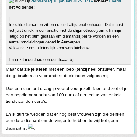
Op
donderdag 16 januari 2025 16:14
schreef
Cherni
het volgende:
[..]
In echte diamanten zitten nu juist altijd oneffenheden. Dat maakt
het juist uniek in combinatie met de slijpmethode(vorm). In mijn
jeugd op het punt gestaan om diamantslijper te worden en een
aantal rondleidingen gehad in Antwerpen.
Vakwerk. Koos uiteindelijk voor werktuigbouw.
En er zit inderdaad een certificaat bij.
Maar dat zie je alleen met een loep (tenzij heel onzuiver, maar
die gebruiken ze voor andere doeleinden volgens mij).
Dus een diamant draag je vooral voor jezelf. Niemand ziet of je
een nepdiamant hebt van 100 euro of een echte van enkele
tienduizenden euro’s.
En ik durf te wedden dat er nog best vrouwen zijn die denken
een dure diamant om de vinger te hebben terwijl het geen
diamant is.