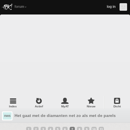
forum
log in
Index
Actief
MyAT
Nieuw
Dicht
Het gaat met de diamanten net zo als met de parels, niets
nws
1
2
3
4
5
6
7
8
9
10
11