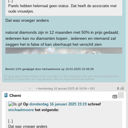
[..]
Parels hebben helemaal geen status. Dat heeft de associatie met
oude vrouwtjes.
Dat was vroeger anders
natural diamonds zijn in 12 maanden met 50% in prijs gedaald,
iedereen kan nu diamanten kopen , iedereen en niemand zal
zeggen het is false of kan uberhaupt het verschil zien
Bericht 12% gewijzigd door michaelmoore op 16-01-2025 15:38:28
Er gaat niets boven lekker in de zon zitten in de achtertuin met een heel koud glas bier ,
als je al 75 jaar bent en nog gezond, laat ze maar lachen de sukkels
• donderdag 16 januari 2025 @ 16:04 • 162
Cherni
Op
donderdag 16 januari 2025 15:19
schreef
michaelmoore
het volgende:
[..]
Dat was vroeger anders