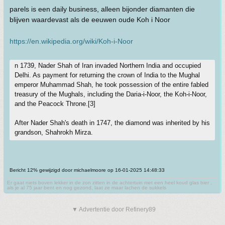
parels is een daily business, alleen bijonder diamanten die
blijven waardevast als de eeuwen oude Koh i Noor
https://en.wikipedia.org/wiki/Koh-i-Noor
n 1739, Nader Shah of Iran invaded Northern India and occupied
Delhi. As payment for returning the crown of India to the Mughal
emperor Muhammad Shah, he took possession of the entire fabled
treasury of the Mughals, including the Daria-i-Noor, the Koh-i-Noor,
and the Peacock Throne.[3]
After Nader Shah's death in 1747, the diamond was inherited by his
grandson, Shahrokh Mirza.
Bericht 12% gewijzigd door michaelmoore op 16-01-2025 14:48:33
Er gaat niets boven lekker in de zon zitten in de achtertuin met een heel koud glas bier ,
als je al 75 jaar bent en nog gezond, laat ze maar lachen de sukkels
▼ Advertentie door Refinery89