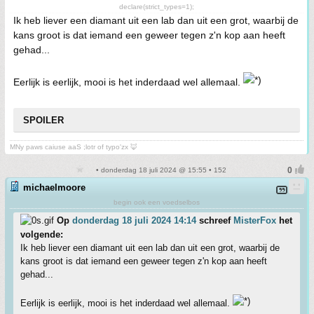
declare(strict_types=1);
Ik heb liever een diamant uit een lab dan uit een grot, waarbij de
kans groot is dat iemand een geweer tegen z'n kop aan heeft
gehad...
Eerlijk is eerlijk, mooi is het inderdaad wel allemaal.
SPOILER
MNy paws caiuse aaS ;lotr of typo'zx 🦊
• donderdag 18 juli 2024 @ 15:55 • 152
michaelmoore
begin ook een voedselbos
Op
donderdag 18 juli 2024 14:14
schreef
MisterFox
het
volgende:
Ik heb liever een diamant uit een lab dan uit een grot, waarbij de
kans groot is dat iemand een geweer tegen z'n kop aan heeft
gehad...
Eerlijk is eerlijk, mooi is het inderdaad wel allemaal.