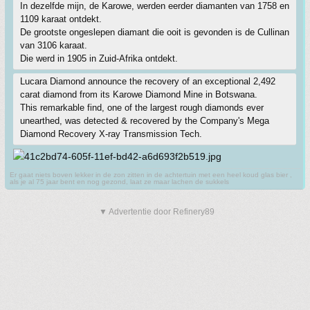
In dezelfde mijn, de Karowe, werden eerder diamanten van 1758 en
1109 karaat ontdekt.
De grootste ongeslepen diamant die ooit is gevonden is de Cullinan
van 3106 karaat.
Die werd in 1905 in Zuid-Afrika ontdekt.
Lucara Diamond announce the recovery of an exceptional 2,492
carat diamond from its Karowe Diamond Mine in Botswana.
This remarkable find, one of the largest rough diamonds ever
unearthed, was detected & recovered by the Company's Mega
Diamond Recovery X-ray Transmission Tech.
Er gaat niets boven lekker in de zon zitten in de achtertuin met een heel koud glas bier ,
als je al 75 jaar bent en nog gezond, laat ze maar lachen de sukkels
▼ Advertentie door Refinery89