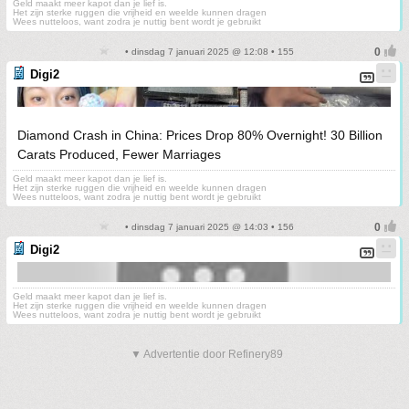
Geld maakt meer kapot dan je lief is.
Het zijn sterke ruggen die vrijheid en weelde kunnen dragen
Wees nutteloos, want zodra je nuttig bent wordt je gebruikt
• dinsdag 7 januari 2025 @ 12:08 • 155
Digi2
Diamond Crash in China: Prices Drop 80% Overnight! 30 Billion
Carats Produced, Fewer Marriages
Geld maakt meer kapot dan je lief is.
Het zijn sterke ruggen die vrijheid en weelde kunnen dragen
Wees nutteloos, want zodra je nuttig bent wordt je gebruikt
• dinsdag 7 januari 2025 @ 14:03 • 156
Digi2
Geld maakt meer kapot dan je lief is.
Het zijn sterke ruggen die vrijheid en weelde kunnen dragen
Wees nutteloos, want zodra je nuttig bent wordt je gebruikt
▼ Advertentie door Refinery89