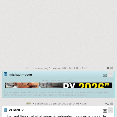
• donderdag 16 januari 2025 @ 14:03 • 157
michaelmoore
begin ook een voedselbos
Er gaat niets boven lekker in de zon zitten in de achtertuin met een heel koud glas bier ,
als je al 75 jaar bent en nog gezond, laat ze maar lachen de sukkels
• donderdag 16 januari 2025 @ 14:08 • 158
VEM2012
The real thing zal altijd waarde behouden, aangezien waarde