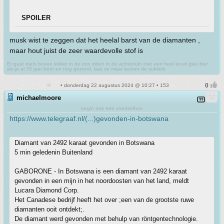
SPOILER
musk wist te zeggen dat het heelal barst van de diamanten ,
maar hout juist de zeer waardevolle stof is
Er gaat niets boven lekker in de zon zitten in de achtertuin met een heel koud glas bier ,
als je al 75 jaar bent en nog gezond, laat ze maar lachen de sukkels
• donderdag 22 augustus 2024 @ 10:27 • 153
michaelmoore
begin ook een voedselbos
https://www.telegraaf.nl/(...)gevonden-in-botswana
Diamant van 2492 karaat gevonden in Botswana
5 min geledenin Buitenland
GABORONE - In Botswana is een diamant van 2492 karaat
gevonden in een mijn in het noordoosten van het land, meldt
Lucara Diamond Corp.
Het Canadese bedrijf heeft het over ;een van de grootste ruwe
diamanten ooit ontdekt;.
De diamant werd gevonden met behulp van röntgentechnologie.