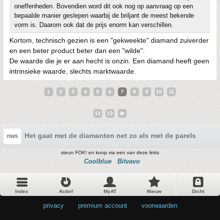
oneffenheden. Bovendien word dit ook nog op aanvraag op een
bepaalde manier geslepen waarbij de briljant de meest bekende
vorm is. Daarom ook dat de prijs enorm kan verschillen.
Kortom, technisch gezien is een "gekweekte" diamand zuiverder
en een beter product beter dan een "wilde".
De waarde die je er aan hecht is onzin. Een diamand heeft geen
intrinsieke waarde, slechts marktwaarde.
1
2
3
4
5
6
7
8
9
10
11
12
13
Het gaat met de diamanten net zo als met de parels, niets
nws
steun FOK! en koop via een van deze links
Coolblue
Bitvavo
Index
Actief
MyAT
Nieuw
Dicht
privacy
•
premium account
•
voorwaarden