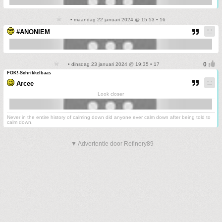
• maandag 22 januari 2024 @ 15:53 • 16
#ANONIEM
• dinsdag 23 januari 2024 @ 19:35 • 17
FOK!-Schrikkelbaas
Arcee
Look closer
Never in the entire history of calming down did anyone ever calm down after being told to
calm down.
▼ Advertentie door Refinery89