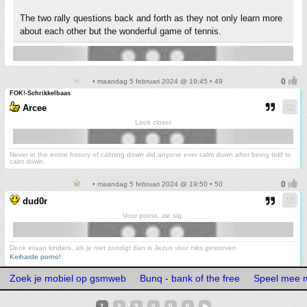
The two rally questions back and forth as they not only learn more
about each other but the wonderful game of tennis.
• maandag 5 februari 2024 @ 19:45 • 49
FOK!-Schrikkelbaas
Arcee
Look closer
Never in the entire history of calming down did anyone ever calm down after being told to
calm down.
• maandag 5 februari 2024 @ 19:50 • 50
dud0r
Voor porno, zie sig.
Denk eraan kinders, als je niet zondigt dan is Jezus voor niks gestorven
Keiharde porno!
Zoek je mobiel op gsmweb
Bunq - bank of the free
Speel mee m
1
2
3
4
5
6