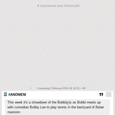
▼ Advertentie door Refinery89
• maandag 5 februari 2024 @ 16:31 • 48
#ANONIEM
This week it's a showdown of the Bobbi(y)s as Bobbi meets up
with comedian Bobby Lee to play tennis in the backyard of Belair
mansion.