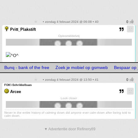
• zondag 4 februari 2024 @ 06:08 • 40
Pritt_Plakstift
Oplosmiddelvrij
Bunq - bank of the free
Zoek je mobiel op gsmweb
Bespaar op j
• zondag 4 februari 2024 @ 13:50 • 41
FOK!-Schrikkelbaas
Arcee
Look closer
Never in the entire history of calming down did anyone ever calm down after being told to
calm down.
▼ Advertentie door Refinery89