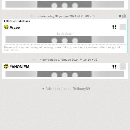
• woensdag 31 januari 2024 @ 20:08 • 35
FOK!-Schrikkelbaas
Arcee
Look closer
Never in the entire history of calming down did anyone ever calm down after being told to
calm down.
• donderdag 1 februari 2024 @ 16:19 • 36
#ANONIEM
▼ Advertentie door Refinery89