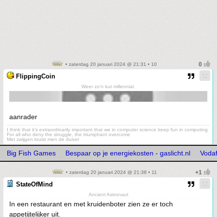
• zaterdag 20 januari 2024 @ 21:31 • 10
FlippingCoin
Weer zo'n kut millennial.
aanrader
I think that it’s extraordinarily important that we in computer science keep fun in computing
For all who deny the struggle, the triumphant overcome
Met zwijgen kruist men de duivel
Big Fish Games
Bespaar op je energiekosten - gaslicht.nl
Voda
• zaterdag 20 januari 2024 @ 21:38 • 11
StateOfMind
Ancient Astronaut
In een restaurant en met kruidenboter zien ze er toch
appetijtelijker uit.