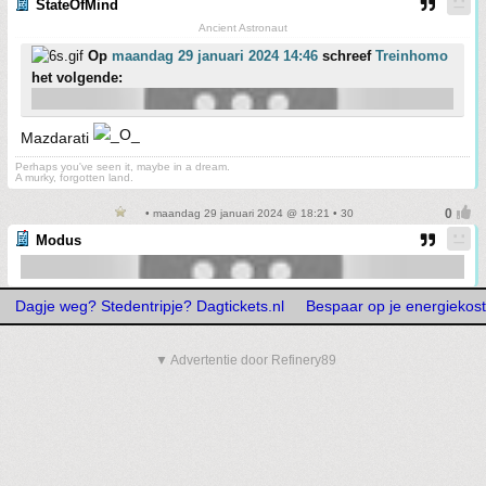
StateOfMind
Ancient Astronaut
Op
maandag 29 januari 2024 14:46
schreef
Treinhomo
het volgende:
Mazdarati
Perhaps you've seen it, maybe in a dream.
A murky, forgotten land.
• maandag 29 januari 2024 @ 18:21 • 30
Modus
Dagje weg? Stedentripje? Dagtickets.nl
Bespaar op je energiekoste
▼ Advertentie door Refinery89