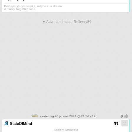
Perhaps you've seen it, maybe in a dream.
A murky, forgotten land.
▼ Advertentie door Refinery89
• zaterdag 20 januari 2024 @ 21:54 • 12
StateOfMind
Ancient Astronaut