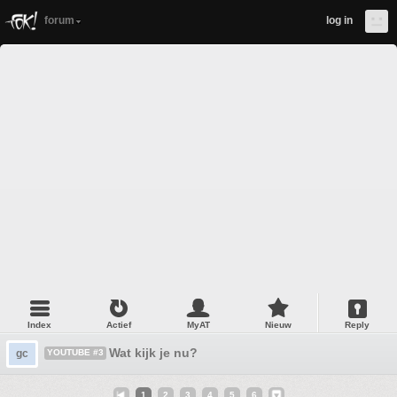
forum
log in
Index
Actief
MyAT
Nieuw
Reply
Wat kijk je nu?
gc
YOUTUBE #3
1
2
3
4
5
6