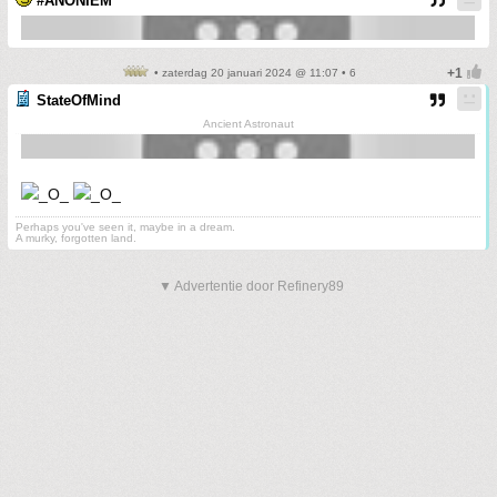
#ANONIEM
• zaterdag 20 januari 2024 @ 11:07 • 6
StateOfMind
Ancient Astronaut
Perhaps you've seen it, maybe in a dream.
A murky, forgotten land.
▼ Advertentie door Refinery89