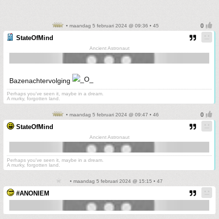
• maandag 5 februari 2024 @ 09:36 • 45
StateOfMind
Ancient Astronaut
Bazenachtervolging
Perhaps you've seen it, maybe in a dream.
A murky, forgotten land.
• maandag 5 februari 2024 @ 09:47 • 46
StateOfMind
Ancient Astronaut
Perhaps you've seen it, maybe in a dream.
A murky, forgotten land.
• maandag 5 februari 2024 @ 15:15 • 47
#ANONIEM