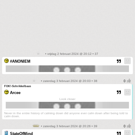
• vrijdag 2 februari 2024 @ 20:12 • 37
#ANONIEM
• zaterdag 3 februari 2024 @ 20:03 • 38
FOK!-Schrikkelbaas
Arcee
Look closer
Never in the entire history of calming down did anyone ever calm down after being told to
calm down.
• zaterdag 3 februari 2024 @ 20:26 • 39
StateOfMind