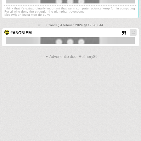
I think that it’s extraordinarily important that we in computer science keep fun in computing
For all who deny the struggle, the triumphant overcome
Met zwijgen kruist men de duivel
• zondag 4 februari 2024 @ 19:28 • 44
#ANONIEM
▼ Advertentie door Refinery89