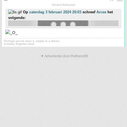
Ancient Astronaut
Op
zaterdag 3 februari 2024 20:03
schreef
Arcee
het
volgende:
Perhaps you've seen it, maybe in a dream.
A murky, forgotten land.
▼ Advertentie door Refinery89