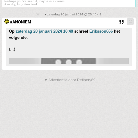
Perhaps you've seen it, maybe in a dream.
A murky, forgotten land.
• zaterdag 20 januari 2024 @ 20:45 • 9
#ANONIEM
Op
zaterdag 20 januari 2024 18:48
schreef
Eriksson666
het
volgende:
(...)
▼ Advertentie door Refinery89