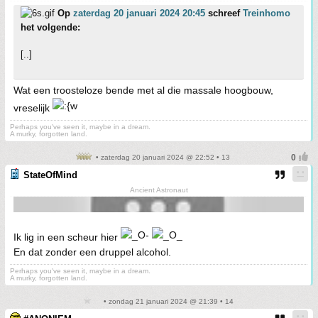
Op
zaterdag 20 januari 2024 20:45
schreef
Treinhomo
het volgende:
[..]
Wat een troosteloze bende met al die massale hoogbouw,
vreselijk
Perhaps you've seen it, maybe in a dream.
A murky, forgotten land.
• zaterdag 20 januari 2024 @ 22:52 • 13
StateOfMind
Ancient Astronaut
Ik lig in een scheur hier
En dat zonder een druppel alcohol.
Perhaps you've seen it, maybe in a dream.
A murky, forgotten land.
• zondag 21 januari 2024 @ 21:39 • 14