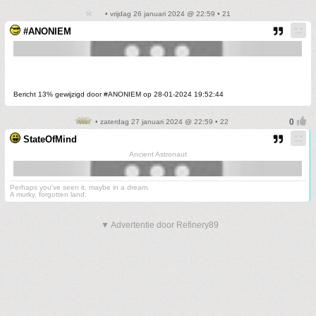
• vrijdag 26 januari 2024 @ 22:59 • 21
#ANONIEM
Bericht 13% gewijzigd door #ANONIEM op 28-01-2024 19:52:44
• zaterdag 27 januari 2024 @ 22:59 • 22
StateOfMind
Ancient Astronaut
Perhaps you've seen it, maybe in a dream.
A murky, forgotten land.
▼ Advertentie door Refinery89