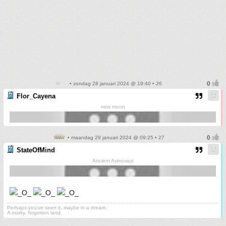
• zondag 28 januari 2024 @ 19:40 • 26
Flor_Cayena
new moon
• maandag 29 januari 2024 @ 09:25 • 27
StateOfMind
Ancient Astronaut
Perhaps you've seen it, maybe in a dream.
A murky, forgotten land.