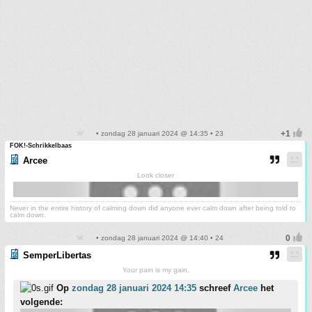
• zondag 28 januari 2024 @ 14:35 • 23
FOK!-Schrikkelbaas
Arcee
Look closer
Never in the entire history of calming down did anyone ever calm down after being told to
calm down.
• zondag 28 januari 2024 @ 14:40 • 24
SemperLibertas
Your pain is my gain.
Op
zondag 28 januari 2024 14:35
schreef
Arcee
het
volgende: