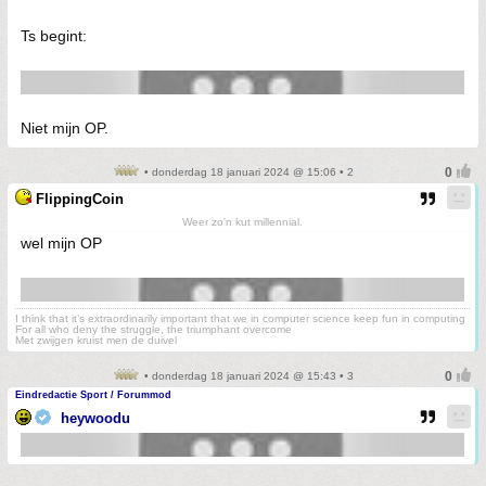
Ts begint:
Niet mijn OP.
• donderdag 18 januari 2024 @ 15:06 • 2
FlippingCoin
Weer zo'n kut millennial.
wel mijn OP
I think that it’s extraordinarily important that we in computer science keep fun in computing
For all who deny the struggle, the triumphant overcome
Met zwijgen kruist men de duivel
• donderdag 18 januari 2024 @ 15:43 • 3
Eindredactie Sport / Forummod
heywoodu