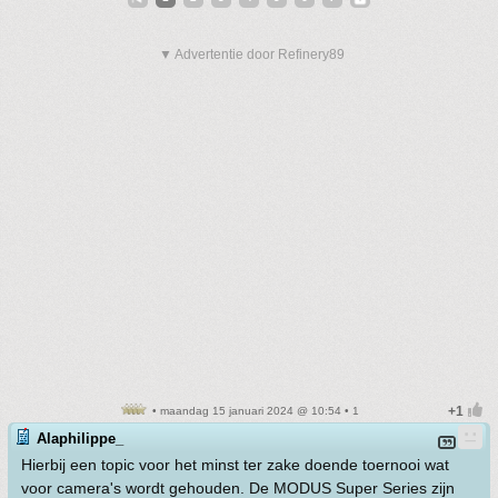
▼ Advertentie door Refinery89
• maandag 15 januari 2024 @ 10:54 • 1
Alaphilippe_
Hierbij een topic voor het minst ter zake doende toernooi wat
voor camera's wordt gehouden. De MODUS Super Series zijn