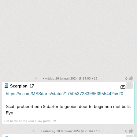
• vrijdag 26 januari 2024 @ 14:03 • 12
Scorpion_17
https://x.com/MSSdarts/status/1750537283986395544?s=20
Scutt probeert een 9 darter te gooien door te beginnen met bulls
Eye
Het beste adres voor al uw primeurs!
• zaterdag 10 februari 2024 @ 23:04 • 13