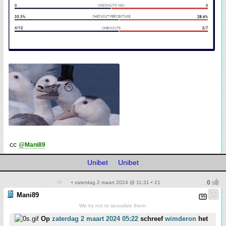
cc
@Mani89
Unibet
Unibet
• zaterdag 2 maart 2024 @ 11:31 • 21
Mani89
We try not to sexualize them.
Op
zaterdag 2 maart 2024 05:22
schreef
wimderon
het