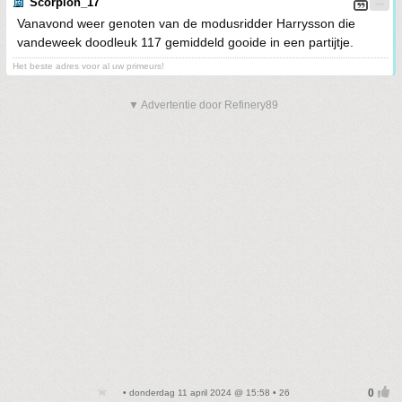
Scorpion_17
Vanavond weer genoten van de modusridder Harrysson die
vandeweek doodleuk 117 gemiddeld gooide in een partijtje.
Het beste adres voor al uw primeurs!
▼ Advertentie door Refinery89
• donderdag 11 april 2024 @ 15:58 • 26