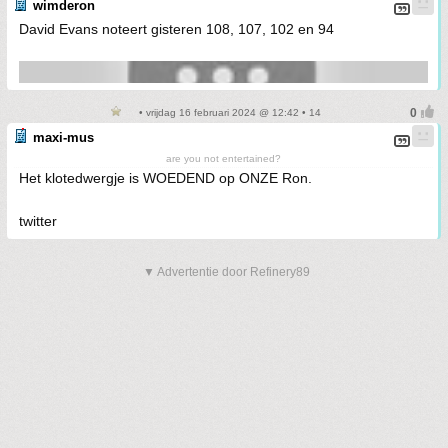
wimderon
David Evans noteert gisteren 108, 107, 102 en 94
• vrijdag 16 februari 2024 @ 12:42 • 14
maxi-mus
are you not entertained?
Het klotedwergje is WOEDEND op ONZE Ron.
twitter
▼ Advertentie door Refinery89