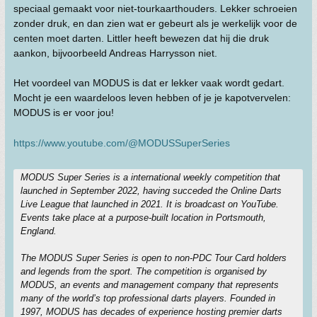
speciaal gemaakt voor niet-tourkaarthouders. Lekker schroeien
zonder druk, en dan zien wat er gebeurt als je werkelijk voor de
centen moet darten. Littler heeft bewezen dat hij die druk
aankon, bijvoorbeeld Andreas Harrysson niet.
Het voordeel van MODUS is dat er lekker vaak wordt gedart.
Mocht je een waardeloos leven hebben of je je kapotvervelen:
MODUS is er voor jou!
https://www.youtube.com/@MODUSSuperSeries
MODUS Super Series is a international weekly competition that
launched in September 2022, having succeded the Online Darts
Live League that launched in 2021. It is broadcast on YouTube.
Events take place at a purpose-built location in Portsmouth,
England.
The MODUS Super Series is open to non-PDC Tour Card holders
and legends from the sport. The competition is organised by
MODUS, an events and management company that represents
many of the world’s top professional darts players. Founded in
1997, MODUS has decades of experience hosting premier darts