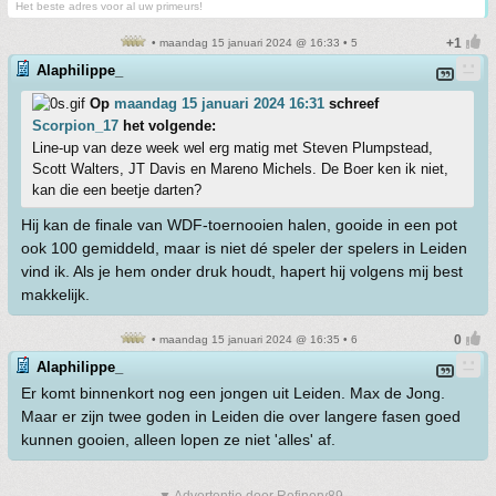
Het beste adres voor al uw primeurs!
• maandag 15 januari 2024 @ 16:33 • 5
Alaphilippe_
Op
maandag 15 januari 2024 16:31
schreef
Scorpion_17
het volgende:
Line-up van deze week wel erg matig met Steven Plumpstead,
Scott Walters, JT Davis en Mareno Michels. De Boer ken ik niet,
kan die een beetje darten?
Hij kan de finale van WDF-toernooien halen, gooide in een pot
ook 100 gemiddeld, maar is niet dé speler der spelers in Leiden
vind ik. Als je hem onder druk houdt, hapert hij volgens mij best
makkelijk.
• maandag 15 januari 2024 @ 16:35 • 6
Alaphilippe_
Er komt binnenkort nog een jongen uit Leiden. Max de Jong.
Maar er zijn twee goden in Leiden die over langere fasen goed
kunnen gooien, alleen lopen ze niet 'alles' af.