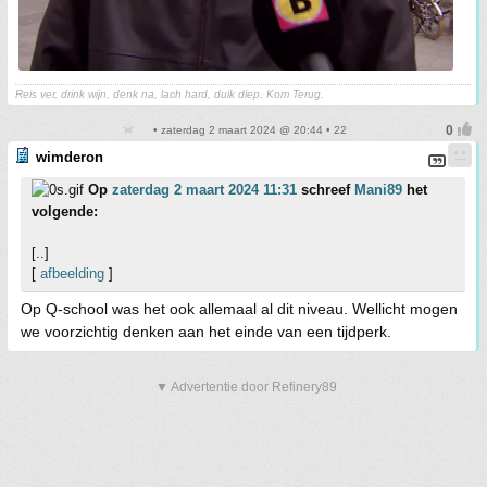
Reis ver, drink wijn, denk na, lach hard, duik diep. Kom Terug.
• zaterdag 2 maart 2024 @ 20:44 • 22
wimderon
Op
zaterdag 2 maart 2024 11:31
schreef
Mani89
het
volgende:
[..]
[
afbeelding
]
Op Q-school was het ook allemaal al dit niveau. Wellicht mogen
we voorzichtig denken aan het einde van een tijdperk.
▼ Advertentie door Refinery89