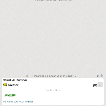
▼ Advertentie door Refinery89
• maandag 15 januari 2024 @ 16:38 • 7
Official ESF Kreviewer
Kreator
Groetjes, Krea.
@Modus
FB / [Fok Wiki FAQ] Oldbies