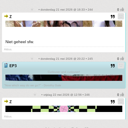
• donderdag 21 mei 2026 @ 16:33 • 244
Z
Niet geheel sfw.
Aldus.
• donderdag 21 mei 2026 @ 20:22 • 245
EP3
Curiouser and curiouser!
"Now which way do we go?" - Dorothy Gale
• vrijdag 22 mei 2026 @ 12:56 • 246
Z
Aldus.