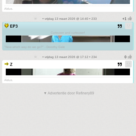
Aldus.
• vrijdag 13 maart 2026 @ 14:40 • 233
EP3
Curiouser and curiouser!
"Now which way do we go?" - Dorothy Gale
• vrijdag 13 maart 2026 @ 17:12 • 234
Z
Aldus.
▼ Advertentie door Refinery89