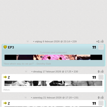
• vrijdag 6 februari 2026 @ 23:14 • 229
EP3
Curiouser and curiouser!
"Now which way do we go?" - Dorothy Gale
• dinsdag 17 februari 2026 @ 17:25 • 230
Z
Aldus.
• zaterdag 21 februari 2026 @ 17:20 • 231
Z