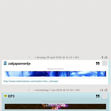
• dinsdag 28 april 2026 @ 11:14 • 241
zakjapannertje
rijksmonument
http://www.nationstates.net/nation=the_menapii
• donderdag 7 mei 2026 @ 22:49 • 242
EP3
Curiouser and curiouser!