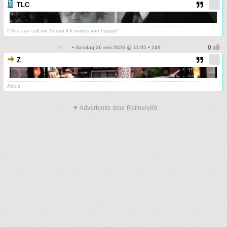
TLC
\"You can call me Susan if it makes you happy\"
• dinsdag 26 mei 2026 @ 11:05 • 249
Z
Aldus.
▼ Advertentie door Refinery89