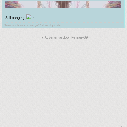
Still banging,
!
"Now which way do we go?" - Dorothy Gale
▼ Advertentie door Refinery89