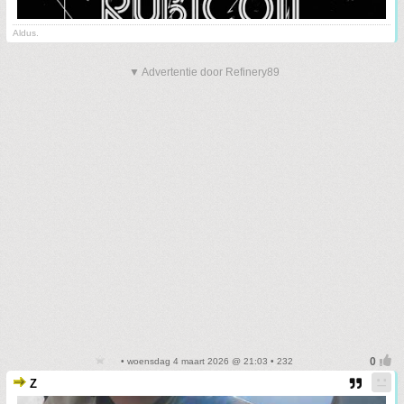
Aldus.
▼ Advertentie door Refinery89
• woensdag 4 maart 2026 @ 21:03 • 232
Z