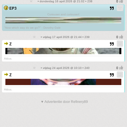
• donderdag 16 april 2026 @ 21:02 • 238
EP3
Curiouser and curiouser!
"Now which way do we go?" - Dorothy Gale
• vrijdag 17 april 2026 @ 21:44 • 239
Z
Aldus.
• vrijdag 24 april 2026 @ 10:10 • 240
Z
Aldus.
▼ Advertentie door Refinery89