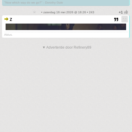
"Now which way do we go?" - Dorothy Gale
• zaterdag 16 mei 2026 @ 18:26 • 243
Z
Aldus.
▼ Advertentie door Refinery89