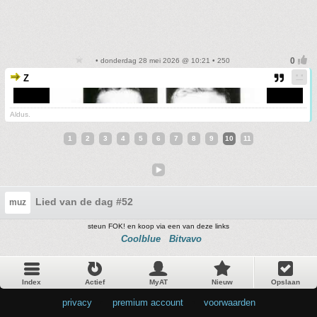
• donderdag 28 mei 2026 @ 10:21 • 250
Z
Aldus.
1
2
3
4
5
6
7
8
9
10
11
Lied van de dag #52
muz
steun FOK! en koop via een van deze links
Coolblue
Bitvavo
Index
Actief
MyAT
Nieuw
Opslaan
privacy
•
premium account
•
voorwaarden