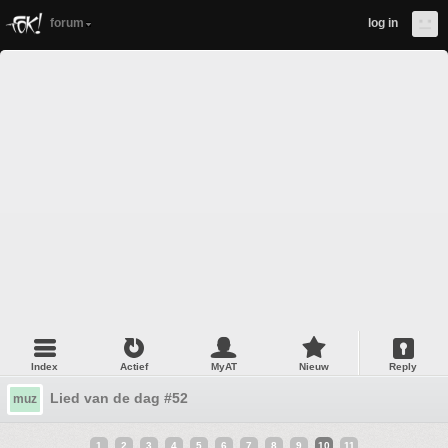
forum
log in
Index
Actief
MyAT
Nieuw
Reply
Lied van de dag #52
muz
1
2
3
4
5
6
7
8
9
10
11