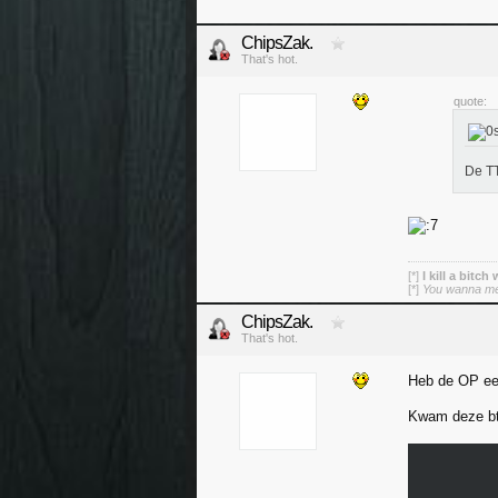
ChipsZak.
That's hot.
quote:
De T
[*]
I kill a bitch
[*]
You wanna mess
ChipsZak.
That's hot.
Heb de OP ee
Kwam deze btw