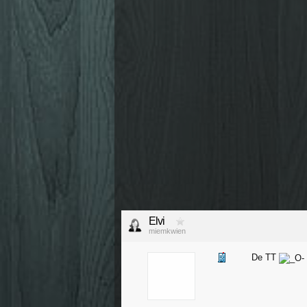
Elvi
miemkwien
De TT