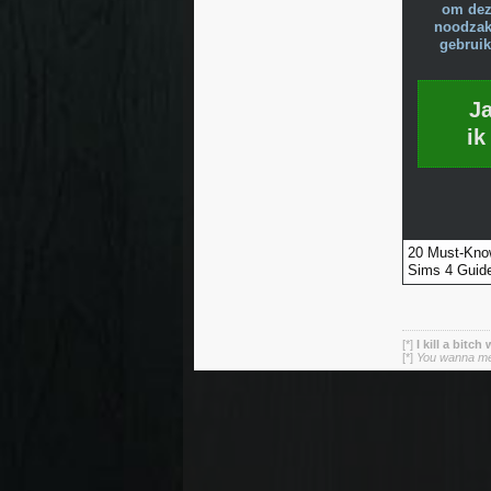
om dez
noodzake
gebruik
J
ik
20 Must-Know
Sims 4 Guide
[*]
I kill a bitch
[*]
You wanna mess