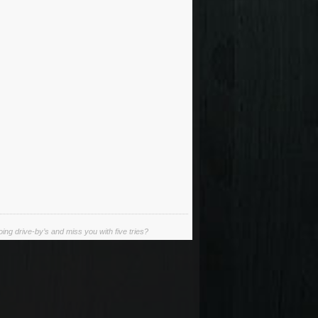
ing drive-by’s and miss you with five tries?