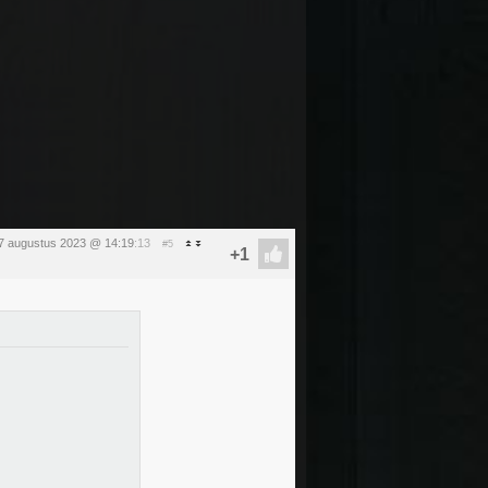
7 augustus 2023 @ 14:19
:13
#5