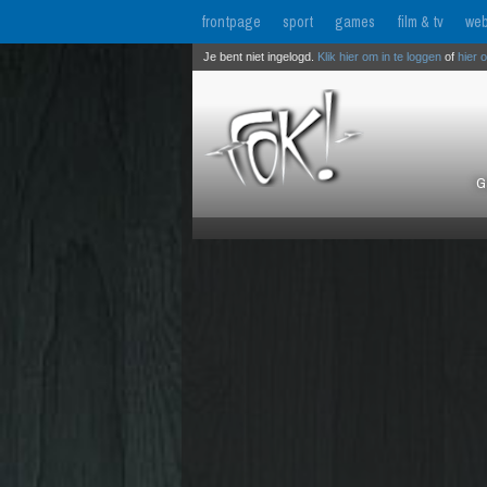
frontpage
sport
games
film & tv
web
Je bent niet ingelogd.
Klik hier om in te loggen
of
hier 
G