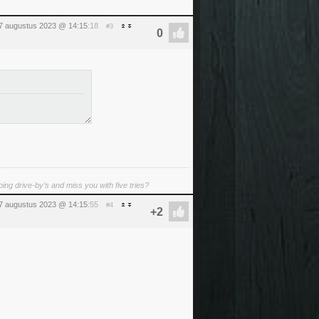
7 augustus 2023 @ 14:15
:18
#3
ing drive-by’s and miss you with five tries?
7 augustus 2023 @ 14:15
:55
#4