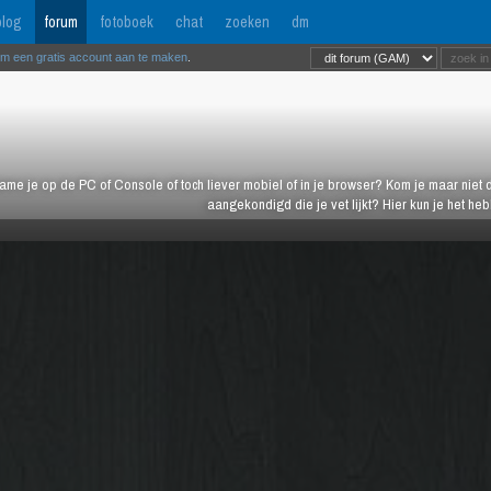
log
forum
fotoboek
chat
zoeken
dm
om een gratis account aan te maken
.
ame je op de PC of Console of toch liever mobiel of in je browser? Kom je maar niet d
aangekondigd die je vet lijkt? Hier kun je het h