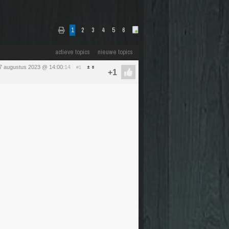
1
2
3
4
5
6
actieve topics
nieuwe topics
7 augustus 2023 @ 14:00
:14
#1