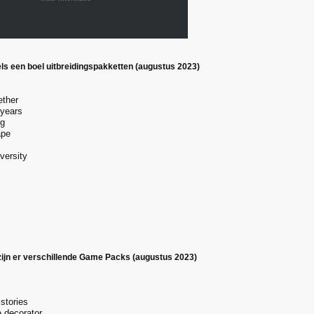
els een boel uitbreidingspakketten (augustus 2023)
ether
 years
ng
ape
versity
ijn er verschillende Game Packs (augustus 2023)
stories
 decorator