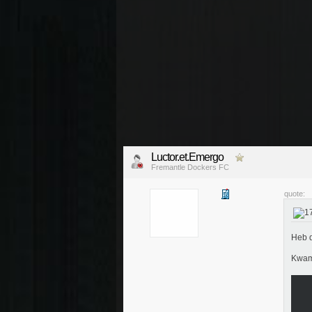
Luctor.et.Emergo
Fremantle Dockers FC
quote:
Heb d
Kwam 