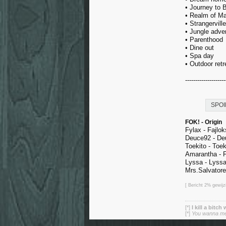
• Journey to 
• Realm of M
• Strangerville
• Jungle adve
• Parenthood
• Dine out
• Spa day
• Outdoor retr
--------------------
SPOI
FOK! - Origin
Fylax - Fajlok
Deuce92 - De
Toekito - Toe
Amarantha - 
Lyssa - Lyss
Mrs.Salvator
[ Bericht 2% gewij
[*]
I kill a bitch
[*]
You wanna mess