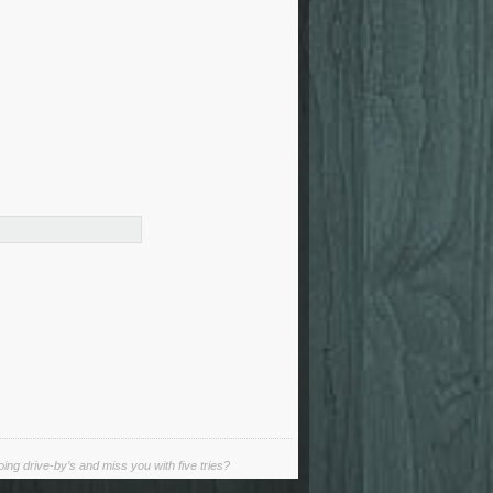
ing drive-by’s and miss you with five tries?