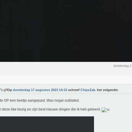
donderdag 1
Op
donderdag 17 augustus 2023 14:15
schreef
ChipsZak.
het volgende:
e OP een beetje aangepast. Was nogal outdated.
deze btw bezig en zijn best nieuwe dingen die ik heb geleerd,
.