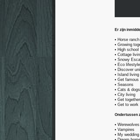
Er zijn inmidd
• Horse ranch
• Growing tog
• High school
• Cottage livi
• Snowy Esc
• Eco lifestyle
• Discover uni
• Island living
• Get famous
• Seasons
• Cats & dogs
• City living
• Get together
• Get to work
Ondertussen z
• Werewolves
• Vampires
• My wedding 
• Dream home