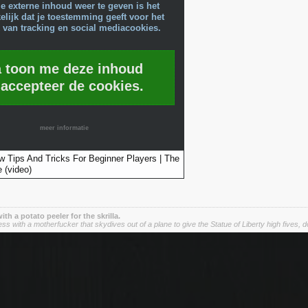
e externe inhoud weer te geven is het
lijk dat je toestemming geeft voor het
 van tracking en social mediacookies.
a toon me deze inhoud
 accepteer de cookies.
meer informatie
 Tips And Tricks For Beginner Players | The
 (video)
 with a potato peeler for the skrilla.
 with a motherfucker that skydives out of a plane to give the Statue of Liberty high fives, do