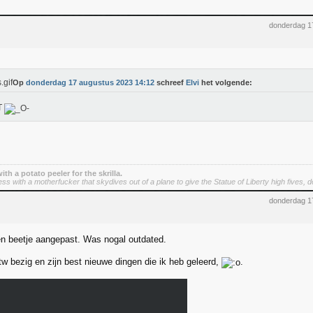
donderdag 1
Op
donderdag 17 augustus 2023 14:12
schreef
Elvi
het volgende:
T
 with a potato peeler for the skrilla.
 with a motherfucker that skydives out of a plane to give the Statue of Liberty high fives, do
donderdag 1
n beetje aangepast. Was nogal outdated.
 bezig en zijn best nieuwe dingen die ik heb geleerd,
.