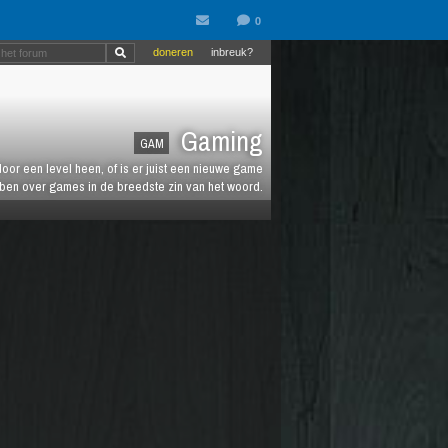
doneren
inbreuk?
Gaming
GAM
oor een level heen, of is er juist een nieuwe game
ebben over games in de breedste zin van het woord.