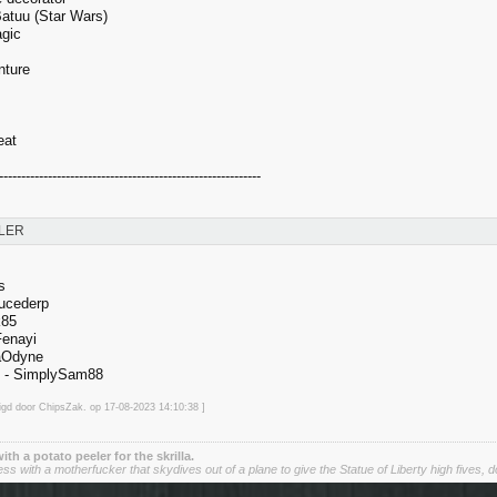
Batuu (Star Wars)
agic
nture
eat
-----------------------------------------------------------
LER
s
ucederp
k85
Fenayi
aOdyne
e - SimplySam88
zigd door ChipsZak. op 17-08-2023 14:10
:38
]
 with a potato peeler for the skrilla.
 with a motherfucker that skydives out of a plane to give the Statue of Liberty high fives, do