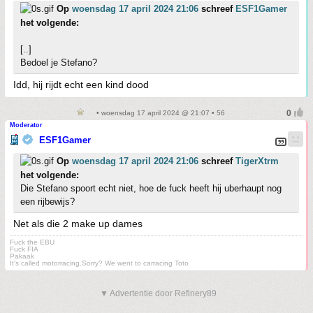
Op
woensdag 17 april 2024 21:06
schreef
ESF1Gamer
het volgende:
[..]
Bedoel je Stefano?
Idd, hij rijdt echt een kind dood
• woensdag 17 april 2024 @ 21:07 • 56
Moderator
ESF1Gamer
Op
woensdag 17 april 2024 21:06
schreef
TigerXtrm
het volgende:
Die Stefano spoort echt niet, hoe de fuck heeft hij uberhaupt nog
een rijbewijs?
Net als die 2 make up dames
Fuck the EBU
Fuck FIA
Pakaak
It's called motorracing.Sorry? We went to carracing Toto
▼ Advertentie door Refinery89