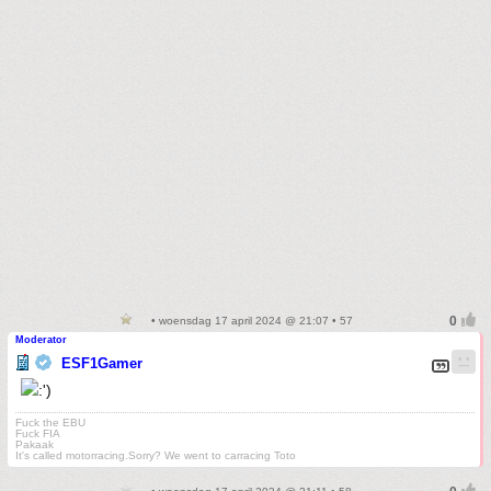
• woensdag 17 april 2024 @ 21:07 • 57
Moderator
ESF1Gamer
Fuck the EBU
Fuck FIA
Pakaak
It's called motorracing.Sorry? We went to carracing Toto