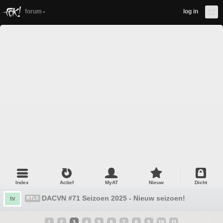
forum
log in
Index
Actief
MyAT
Nieuw
Dicht
DACVN #71 Seizoen 2025 - Nieuw seizoen!
tv
RTL5
1
2
3
4
5
6
7
8
9
10
11