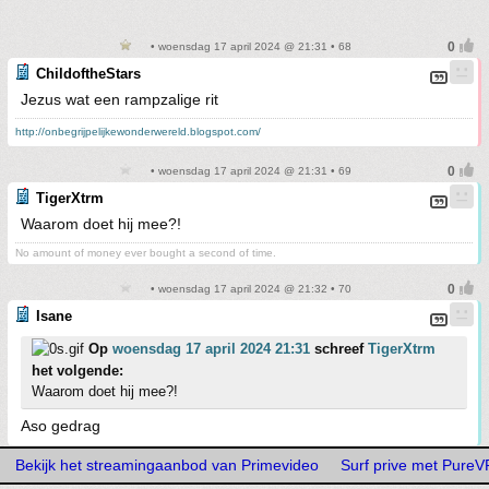
• woensdag 17 april 2024 @ 21:31 • 68
ChildoftheStars
Jezus wat een rampzalige rit
http://onbegrijpelijkewonderwereld.blogspot.com/
• woensdag 17 april 2024 @ 21:31 • 69
TigerXtrm
Waarom doet hij mee?!
No amount of money ever bought a second of time.
• woensdag 17 april 2024 @ 21:32 • 70
Isane
Op
woensdag 17 april 2024 21:31
schreef
TigerXtrm
het volgende:
Waarom doet hij mee?!
Aso gedrag
Bekijk het streamingaanbod van Primevideo
Surf prive met Pure