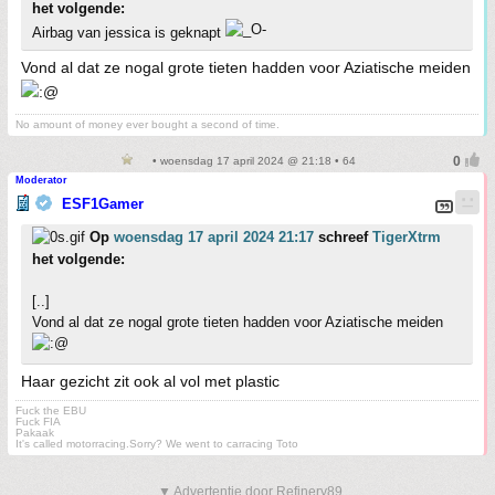
het volgende:
Airbag van jessica is geknapt
Vond al dat ze nogal grote tieten hadden voor Aziatische meiden
No amount of money ever bought a second of time.
• woensdag 17 april 2024 @ 21:18 • 64
Moderator
ESF1Gamer
Op
woensdag 17 april 2024 21:17
schreef
TigerXtrm
het volgende:
[..]
Vond al dat ze nogal grote tieten hadden voor Aziatische meiden
Haar gezicht zit ook al vol met plastic
Fuck the EBU
Fuck FIA
Pakaak
It's called motorracing.Sorry? We went to carracing Toto
▼ Advertentie door Refinery89