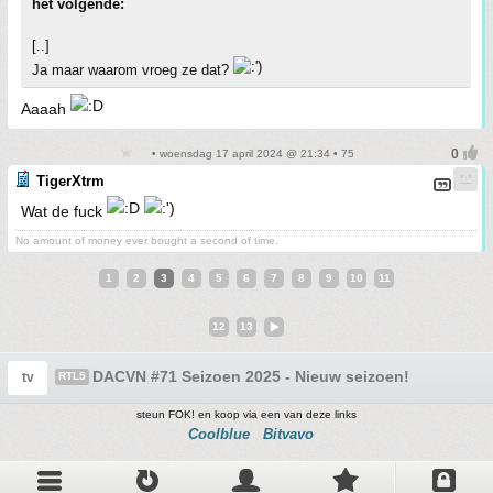
het volgende:
[..]
Ja maar waarom vroeg ze dat?
Aaaah
• woensdag 17 april 2024 @ 21:34 • 75
TigerXtrm
Wat de fuck
No amount of money ever bought a second of time.
1
2
3
4
5
6
7
8
9
10
11
12
13
DACVN #71 Seizoen 2025 - Nieuw seizoen!
tv
RTL5
steun FOK! en koop via een van deze links
Coolblue
Bitvavo