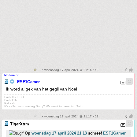
• woensdag 17 april 2024 @ 21:16 • 62
Moderator
ESF1Gamer
Ik word al gek van het gegil van Noel
Fuck the EBU
Fuck FIA
Pakaak
It's called motorracing.Sorry? We went to carracing Toto
• woensdag 17 april 2024 @ 21:17 • 63
TigerXtrm
Op
woensdag 17 april 2024 21:13
schreef
ESF1Gamer