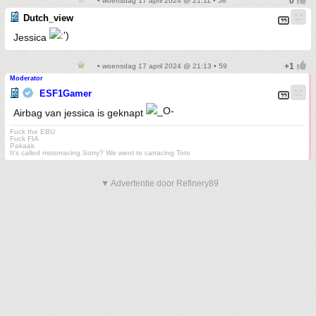
• woensdag 17 april 2024 @ 21:11 • 58
Dutch_view
Jessica
• woensdag 17 april 2024 @ 21:13 • 59
Moderator
ESF1Gamer
Airbag van jessica is geknapt
Fuck the EBU
Fuck FIA
Pakaak
It's called motorracing.Sorry? We went to carracing Toto
▼ Advertentie door Refinery89