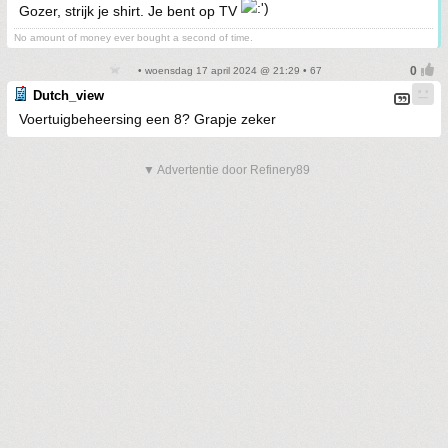
Gozer, strijk je shirt. Je bent op TV
No amount of money ever bought a second of time.
• woensdag 17 april 2024 @ 21:29 • 67
Dutch_view
Voertuigbeheersing een 8? Grapje zeker
▼ Advertentie door Refinery89