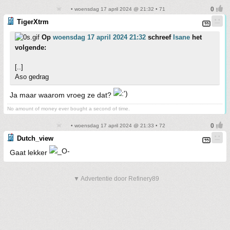
• woensdag 17 april 2024 @ 21:32 • 71
TigerXtrm
Op
woensdag 17 april 2024 21:32
schreef
Isane
het
volgende:
[..]
Aso gedrag
Ja maar waarom vroeg ze dat?
No amount of money ever bought a second of time.
• woensdag 17 april 2024 @ 21:33 • 72
Dutch_view
Gaat lekker
▼ Advertentie door Refinery89