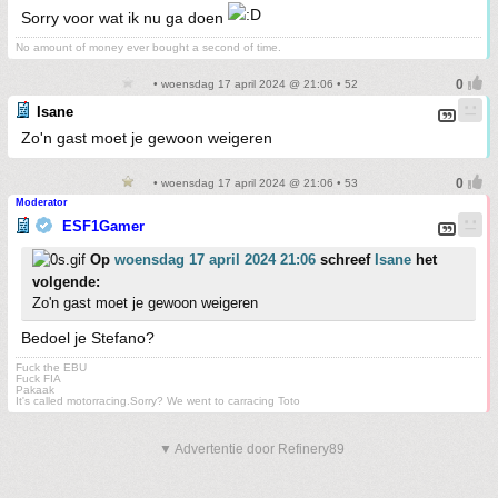
Sorry voor wat ik nu ga doen
No amount of money ever bought a second of time.
• woensdag 17 april 2024 @ 21:06 • 52
Isane
Zo'n gast moet je gewoon weigeren
• woensdag 17 april 2024 @ 21:06 • 53
Moderator
ESF1Gamer
Op
woensdag 17 april 2024 21:06
schreef
Isane
het
volgende:
Zo'n gast moet je gewoon weigeren
Bedoel je Stefano?
Fuck the EBU
Fuck FIA
Pakaak
It's called motorracing.Sorry? We went to carracing Toto
▼ Advertentie door Refinery89