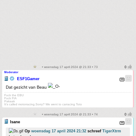
• woensdag 17 april 2024 @ 21:33 • 73
Moderator
ESF1Gamer
Dat gezicht van Beau
Fuck the EBU
Fuck FIA
Pakaak
It's called motorracing.Sorry? We went to carracing Toto
• woensdag 17 april 2024 @ 21:33 • 74
Isane
Op
woensdag 17 april 2024 21:32
schreef
TigerXtrm