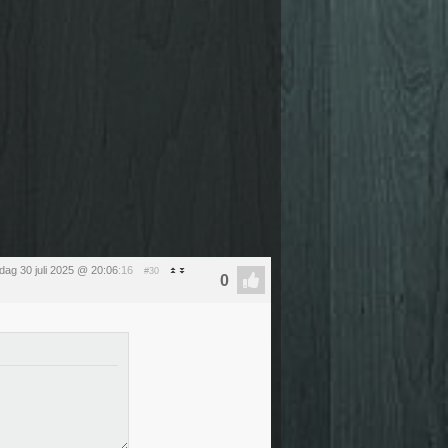
ag 30 juli 2025 @ 20:06
:16
#30