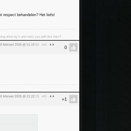
 respect behandelen? Het liefst
ing drive-by’s and miss you with five tries?
6 februari 2026 @ 21:15
:50
#34
6 februari 2026 @ 21:22
:15
#35