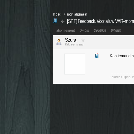
Index
»
sport algemeen
[SPT] Feedback. Voor al uw VAR-mo
abonnement
Unibet
Coolblue
Bitvavo
Szura
Kijk eens aan!
Kan iemand he
Lekker zuipen, 