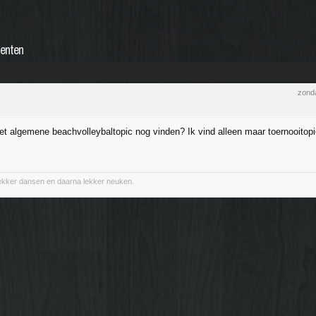
menten
zonda
t algemene beachvolleybaltopic nog vinden? Ik vind alleen maar toernooitopi
lekker dansen en daarna lekker neuken.