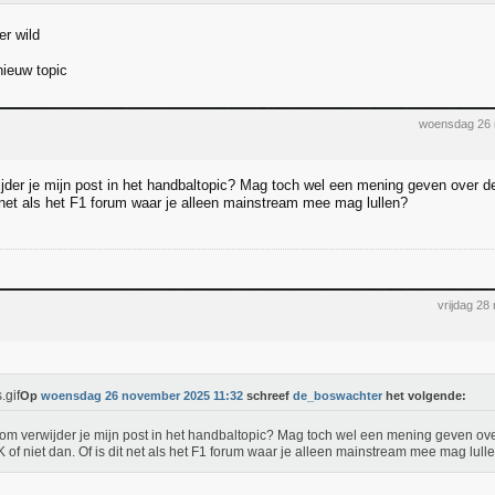
r wild
ieuw topic
woensdag 26 
der je mijn post in het handbaltopic? Mag toch wel een mening geven over de
t net als het F1 forum waar je alleen mainstream mee mag lullen?
vrijdag 2
Op
woensdag 26 november 2025 11:32
schreef
de_boswachter
het volgende:
m verwijder je mijn post in het handbaltopic? Mag toch wel een mening geven ov
K of niet dan. Of is dit net als het F1 forum waar je alleen mainstream mee mag lull