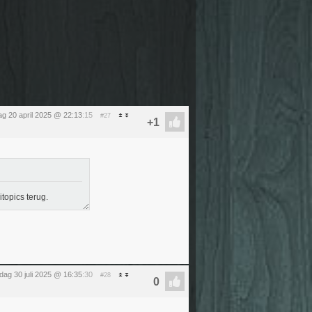
g 20 april 2025 @ 22:13
:15
#27
topics terug.
ag 30 juli 2025 @ 16:35
:30
#28