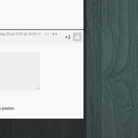
ag 30 juli 2025 @ 20:04
:38
#29
n posten.