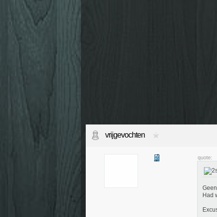
vrijgevochten
quote:
Geen 
Had w
Excus