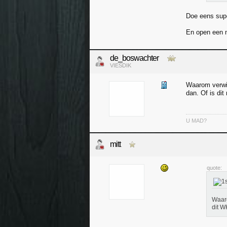
Doe eens supe
En open een n
de_boswachter
VIESDIK
Waarom verwij
dan. Of is di
U MAD?
mitt
quote:
Waaro
dit W