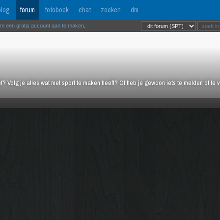
log
forum
fotoboek
chat
zoeken
dm
om een gratis account aan te maken
.
ief? Volg je alles wat met sport te maken heeft? Of heb je gewoon iets te melden of te 