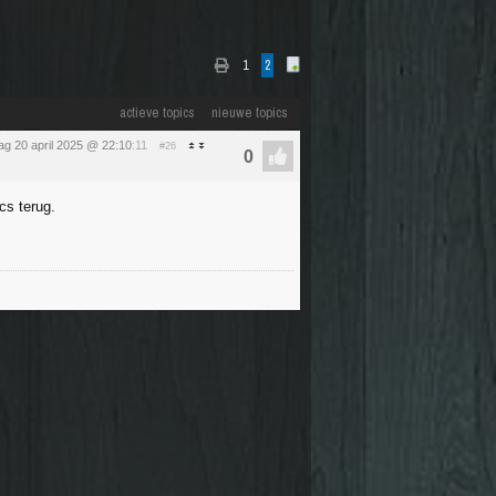
1
2
actieve topics
nieuwe topics
g 20 april 2025 @ 22:10
:11
#26
cs terug.