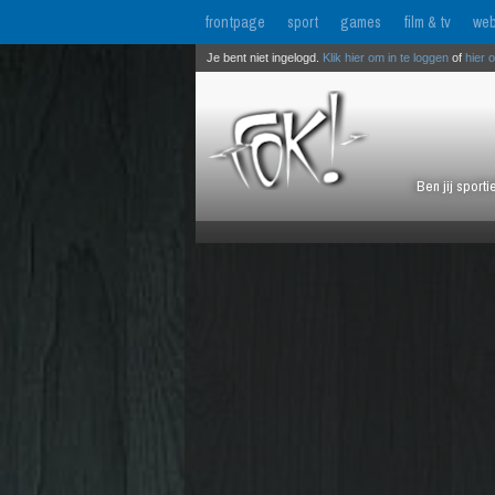
frontpage
sport
games
film & tv
web
Je bent niet ingelogd.
Klik hier om in te loggen
of
hier 
Ben jij sport