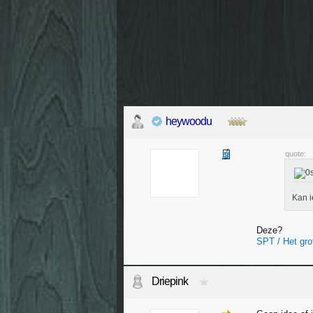
heywoodu
quote:
Kan i
Deze?
SPT / Het gro
Driepink