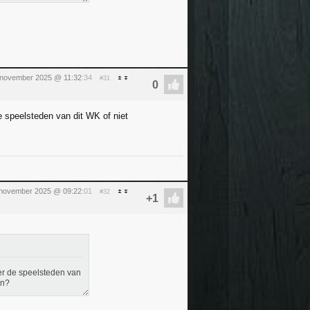
november 2025 @ 11:32
:34
#31
 speelsteden van dit WK of niet
8 november 2025 @ 09:22
:01
#32
er de speelsteden van
en?