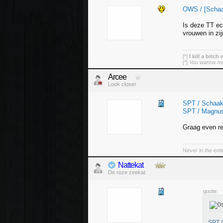
OWS / [Schaa
Is deze TT ec
vrouwen in zi
[*]
I kill a bitch
[*]
You wanna mess
Arcee
Look closer
SPT / Schaak
SPT / Magnus
Graag even r
Never in the ent
Nattekat
De roze zeekat
quote:
SPT /