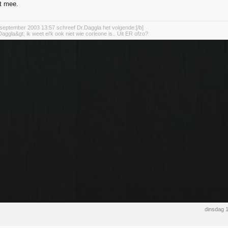
t mee.
september 2003 13:57 schreef Dr.Daggla het volgende:[/b]
aggla&gt; ik weet ei'k ook niet wie corleone is.. Uit ER ofzo?
dinsdag 