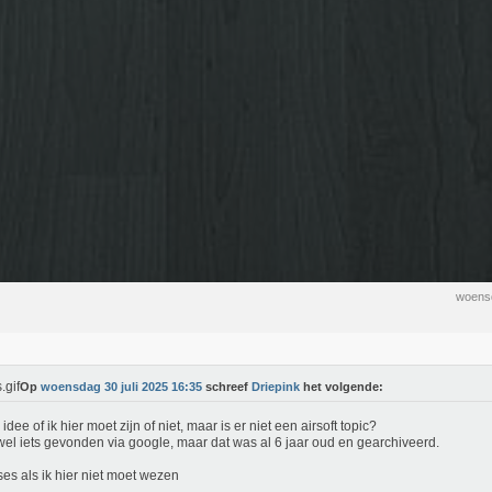
woensd
Op
woensdag 30 juli 2025 16:35
schreef
Driepink
het volgende:
idee of ik hier moet zijn of niet, maar is er niet een airsoft topic?
el iets gevonden via google, maar dat was al 6 jaar oud en gearchiveerd.
es als ik hier niet moet wezen