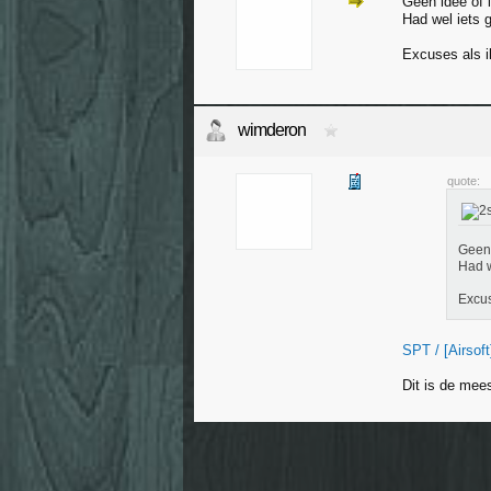
Geen idee of i
Had wel iets 
Excuses als i
wimderon
quote:
Geen 
Had w
Excus
SPT / [Airsoft
Dit is de mee