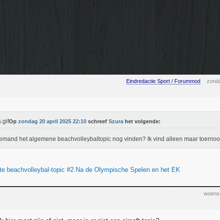
Eindredactie Sport / Forummod
zonda
Op
zondag 20 april 2025 22:10
schreef
Szura
het volgende:
emand het algemene beachvolleybaltopic nog vinden? Ik vind alleen maar toernooi
te beachvolleybal-topic #2 Na de Olympische Spelen en het EK
woensd