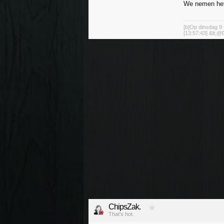
We nemen he
[b]Op dinsdag 9 
[13:57:43] &lt;@D
ChipsZak.
That's hot.