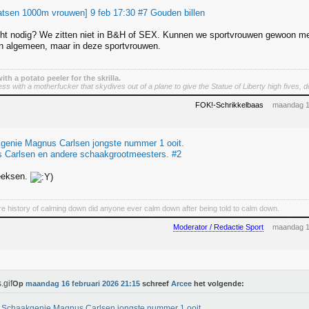
tsen 1000m vrouwen] 9 feb 17:30 #7 Gouden billen
ht nodig? We zitten niet in B&H of SEX. Kunnen we sportvrouwen gewoon met
jn algemeen, maar in deze sportvrouwen.
 with a potato peeler for the skrilla.
 with a motherfucker that skydives out of a plane to give the Statue of Liberty high fives, do
FOK!-Schrikkelbaas
maandag 1
genie Magnus Carlsen jongste nummer 1 ooit.
 Carlsen en andere schaakgrootmeesters. #2
eeksen.
ire history of calming down did anyone ever calm down after being told to calm down.
Moderator / Redactie Sport
maandag 1
Op
maandag 16 februari 2026 21:15
schreef
Arcee
het volgende:
 Schaakgenie Magnus Carlsen jongste nummer 1 ooit.