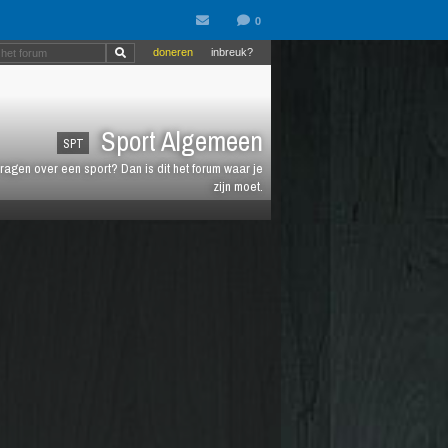
doneren
inbreuk?
Sport Algemeen
SPT
vragen over een sport? Dan is dit het forum waar je
zijn moet.