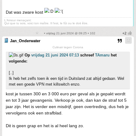
Dat was zware kost
L'Amour menaçant:
Qui que tu sois, voici ton maître. Il l'est, le fût ou le doit être.
• vrijdag 21 juni 2024 @ 09:25 • 102
Jan_Onderwater
Culinair tegen Corona
Op
vrijdag 21 juni 2024 07:13
schreef
TAmaru
het
volgende:
[..]
Ik heb het zelfs toen ik een tijd in Duitsland zat altijd gedaan. Wel
met een goede VPN met killswitch enzo.
kost je tussen 300 en 3 000 euro per geval als je gepakt wordt
en tot 3 jaar gevangenis. Verkoop je ook, dan kan de straf tot 5
jaar zijn. Het is verder een misdrijf, geen overtreding, dus heb je
vervolgens ook een strafblad.
Dit is geen grap en het is al heel lang zo.