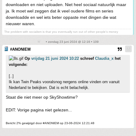
downloaden en niet uploaden. Niet heel sociaal natuurlijk maar
ja. Ik moet wel zeggen dat ik veel oudere films en series
downloadde en wel iets beter oppaste met dingen die wat
nieuwer waren.
The problem with socialism is that you eventually run out of other people's money
• zondag 23 juni 2024 @ 12:16 • 109
#ANONIEM
Op
vrijdag 21 juni 2024 10:22
schreef
Claudia_x
het
volgende:
[..]
Ik kan Twin Peaks vooralsnog nergens online vinden om vanuit
Nederland te bekijken. Dat is echt belachelijk.
Staat die niet meer op SkyShowtime?
EDIT: Vorige pagina niet gelezen...
Bericht 2% gewijzigd door #ANONIEM op 23-06-2024 12:21:48