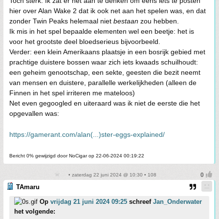
Toch sterk. Ik zat er net aan te denken om eens iets te posten
hier over Alan Wake 2 dat ik ook net aan het spelen was, en dat
zonder Twin Peaks helemaal niet
bestaan
zou hebben.
Ik mis in het spel bepaalde elementen wel een beetje: het is
voor het grootste deel bloedserieus bijvoorbeeld.
Verder: een klein Amerikaans plaatsje in een bosrijk gebied met
prachtige duistere bossen waar zich iets kwaads schuilhoudt:
een geheim genootschap, een sekte, geesten die bezit neemt
van mensen en duistere, parallelle werkelijkheden (alleen de
Finnen in het spel irriteren me mateloos)
Net even gegoogled en uiteraard was ik niet de eerste die het
opgevallen was:
https://gamerant.com/alan(...)ster-eggs-explained/
Bericht 0% gewijzigd door NoCigar op 22-06-2024 00:19:22
• zaterdag 22 juni 2024 @ 10:30 • 108
TAmaru
Op
vrijdag 21 juni 2024 09:25
schreef
Jan_Onderwater
het volgende: