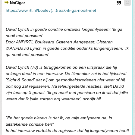
NoCigar
https://www.rtl.nl/boulev(...)raak-ik-ga-nooit-met
David Lynch in goede conditie ondanks longemfyseem: 'Ik ga
nooit met pensioen'
Door ANP/RTL Boulevard·Gisteren·Aangepast: Gisteren
© ANPDavid Lynch in goede conditie ondanks longemfyseem: 'Ik
ga nooit met pensioen'
David Lynch (78) is teruggekomen op een uitspraak die hij
onlangs deed in een interview. De filmmaker zei in het tijdschrift
'Sight & Sound' dat hij om gezondheidsredenen niet weet of hij
ooit nog zal regisseren. Na teleurgestelde reacties, stelt David
zijn fans op X gerust. 'Ik ga nooit met pensioen en ik wil dat jullie
weten dat ik jullie zorgen erg waardeer', schrijft hij.
"En het goede nieuws is dat ik, op mijn emfyseem na, in
uitstekende conditie ben"
In het interview vertelde de regisseur dat hij longemfyseem heeft