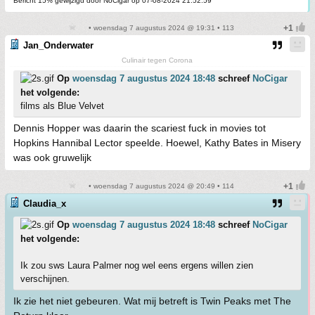
Bericht 15% gewijzigd door NoCigar op 07-08-2024 21:52:59
• woensdag 7 augustus 2024 @ 19:31 • 113
Jan_Onderwater
Culinair tegen Corona
Op
woensdag 7 augustus 2024 18:48
schreef
NoCigar
het volgende:
films als Blue Velvet
Dennis Hopper was daarin the scariest fuck in movies tot
Hopkins Hannibal Lector speelde. Hoewel, Kathy Bates in Misery
was ook gruwelijk
• woensdag 7 augustus 2024 @ 20:49 • 114
Claudia_x
Op
woensdag 7 augustus 2024 18:48
schreef
NoCigar
het volgende:
Ik zou sws Laura Palmer nog wel eens ergens willen zien
verschijnen.
Ik zie het niet gebeuren. Wat mij betreft is Twin Peaks met The