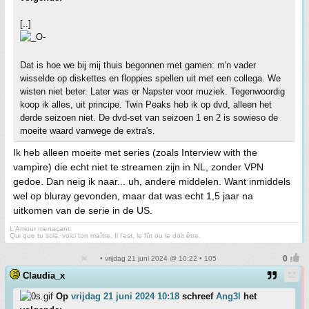
[..]
Dat is hoe we bij mij thuis begonnen met gamen: m'n vader
wisselde op diskettes en floppies spellen uit met een collega. We
wisten niet beter. Later was er Napster voor muziek. Tegenwoordig
koop ik alles, uit principe. Twin Peaks heb ik op dvd, alleen het
derde seizoen niet. De dvd-set van seizoen 1 en 2 is sowieso de
moeite waard vanwege de extra's.
Ik heb alleen moeite met series (zoals Interview with the
vampire) die echt niet te streamen zijn in NL, zonder VPN
gedoe. Dan neig ik naar... uh, andere middelen. Want inmiddels
wel op bluray gevonden, maar dat was echt 1,5 jaar na
uitkomen van de serie in de US.
L'Amour menaçant:
Qui que tu sois, voici ton maître. Il l'est, le fût ou le doit être.
• vrijdag 21 juni 2024 @ 10:22 • 105
Claudia_x
Op
vrijdag 21 juni 2024 10:18
schreef
Ang3l
het