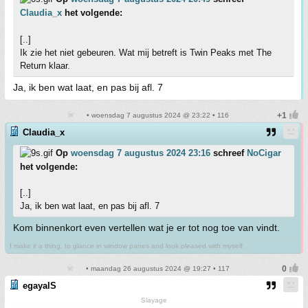
Claudia_x
het volgende:
[..]
Ik zie het niet gebeuren. Wat mij betreft is Twin Peaks met The
Return klaar.
Ja, ik ben wat laat, en pas bij afl. 7
• woensdag 7 augustus 2024 @ 23:22 • 116
Claudia_x
Op
woensdag 7 augustus 2024 23:16
schreef
NoCigar
het volgende:
[..]
Ja, ik ben wat laat, en pas bij afl. 7
Kom binnenkort even vertellen wat je er tot nog toe van vindt.
I make it a thing, to glance in window panes and look pleased with myself.
• maandag 26 augustus 2024 @ 19:27 • 117
egayalS
Slayage