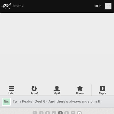
forum
log in
Index
Actief
MyAT
Nieuw
Reply
Twin Peaks: Deel 6 - And there's always music in the air
f&s
1
2
3
4
5
6
7