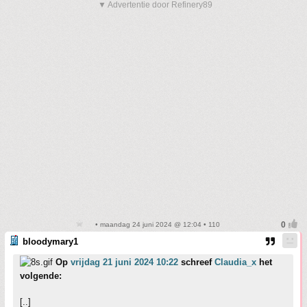
▼ Advertentie door Refinery89
• maandag 24 juni 2024 @ 12:04 • 110
bloodymary1
Op
vrijdag 21 juni 2024 10:22
schreef
Claudia_x
het
volgende:
[..]