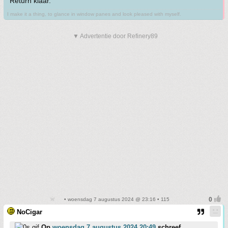
Return klaar.
I make it a thing, to glance in window panes and look pleased with myself.
▼ Advertentie door Refinery89
• woensdag 7 augustus 2024 @ 23:16 • 115
NoCigar
Op
woensdag 7 augustus 2024 20:49
schreef