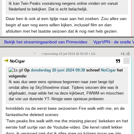
Ik kan Twin Peaks vooralsnog nergens online vinden om vanuit
Nederland te bekijken. Dat is echt belachelijk.
Daar ben ik ook al een tijdje naar aan het zoeken. Zou alles van
begin af aan nog eens willen kijken, inclusief film en dan
afsluiten met het laatste seizoen dat ik nog niet heb gezien.
Bekijk het streamingaanbod van Primevideo
VyprVPN - de snelle
• woensdag 10 juli 2024 @ 00:28 • 111
NoCigar
Op
donderdag 20 juni 2024 09:38
schreef
NoCigar
het
volgende:
Ik was dus weer eens opnieuw begonnen naar zeer lange tijd
omdat alles op SkyShowtime staat. Tijdens seizoen drie was ik
afgehaakt, maar wilde het na deze kijkbeurt, FWWM en misschien
dat vier uur durende YT- filmpje weer opnieuw proberen.
Inmiddels na de eerst twee seizoenen Fire walk with me, en de
fantastische deleted scenes
'Twin.peaks.fire.walk.with.me.the.missing.pieces' bekeken en het
eerste half uurtje van de Youtube-video. Die kerel ratelt lekker
door, ik vermoed niet dat ik alles mee ga krijgen maar we zijn