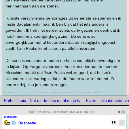
de hele week met een aflevering bezig. Ik heb warme
herinneringen aan die zomer.
Ik miste verschillende personages uit de eerste seizoenen en ik
miste Badalamenti, maar ik ben blij dat het iets anders is
geworden. Ik heb niet eerder zoiets op tv gezien en denk dat ik
nooit meer iets soortgelijks ga zien. De serie is zo
onvergelijkbaar met al het andere dat een ranglijst ongepast
voelt; Twin Peaks komt uit een parallel universum.
De serie is niet zonder fouten en het is niet altijd eenvoudig om
te kijken. Op Fargo bijvoorbeeld heb ik minder aan te merken.
Misschien maakt dat Twin Peaks wel zo goed, dat het zo'n
bijzondere kijkervaring is dat je de fouten voor lief neemt. Ze
horen erbij, zou je kunnen zeggen.
I make it a thing, to glance in window panes and look pleased with myself.
Pathe Thuis - Net uit de bios nu al op je tv
Fiverr - alle diensten v
• zaterdag 7 september 2024 @ 08:56 • 121
Moderator
Bosbeetle