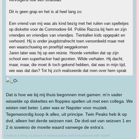
Dit is geen grap en het is al heel lang zo.
Een vriend van mij was als kind bezig met het ruilen van spelletjes
op diskette voor de Commodore 64. Politie Razzia bij hem en zijn
vriendjes en vriendjes van vriendjes. Tientallen kids opgepakt en
verhoord. Hij is onder jeugdstrafrecht toen veroordeeld maar met
een waarschuwing en proeftijd weggekomen
Jaren later was hij op een reünie. Hoorde vertellen dat op zijn
school een superhacker had gezeten. Wilde verhalen. Hij dacht,
maar, maar, die moet ik toch gekend hebben, dat was in mijn tijd,
wie was dat dan? Tot hij zich realiseerde dat men over hem sprak
Dat is hoe we bij mij thuis begonnen met gamen: m'n vader
wisselde op diskettes en floppies spellen uit met een collega. We
wisten niet beter. Later was er Napster voor muziek.
Tegenwoordig koop ik alles, uit principe. Twin Peaks heb ik op
dvd, alleen het derde seizoen niet. De dvd-set van seizoen 1 en
2 is sowieso de moeite waard vanwege de extra's.
I make it a thing, to glance in window panes and look pleased with myself.