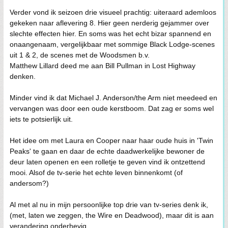
Verder vond ik seizoen drie visueel prachtig: uiteraard ademloos
gekeken naar aflevering 8. Hier geen nerderig gejammer over
slechte effecten hier. En soms was het echt bizar spannend en
onaangenaam, vergelijkbaar met sommige Black Lodge-scenes
uit 1 & 2, de scenes met de Woodsmen b.v.
Matthew Lillard deed me aan Bill Pullman in Lost Highway
denken.
Minder vind ik dat Michael J. Anderson/the Arm niet meedeed en
vervangen was door een oude kerstboom. Dat zag er soms wel
iets te potsierlijk uit.
Het idee om met Laura en Cooper naar haar oude huis in 'Twin
Peaks' te gaan en daar de echte daadwerkelijke bewoner de
deur laten openen en een rolletje te geven vind ik ontzettend
mooi. Alsof de tv-serie het echte leven binnenkomt (of
andersom?)
Al met al nu in mijn persoonlijke top drie van tv-series denk ik,
(met, laten we zeggen, the Wire en Deadwood), maar dit is aan
verandering onderhevig.