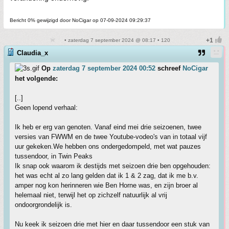
Bericht 0% gewijzigd door NoCigar op 07-09-2024 09:29:37
• zaterdag 7 september 2024 @ 08:17 • 120
Claudia_x
Op
zaterdag 7 september 2024 00:52
schreef
NoCigar
het volgende:
[..]
Geen lopend verhaal:
Ik heb er erg van genoten. Vanaf eind mei drie seizoenen, twee
versies van FWWM en de twee Youtube-vodeo's van in totaal vijf
uur gekeken.We hebben ons ondergedompeld, met wat pauzes
tussendoor, in Twin Peaks
Ik snap ook waarom ik destijds met seizoen drie ben opgehouden:
het was echt al zo lang gelden dat ik 1 & 2 zag, dat ik me b.v.
amper nog kon herinneren wie Ben Horne was, en zijn broer al
helemaal niet, terwijl het op zichzelf natuurlijk al vrij
ondoorgrondelijk is.
Nu keek ik seizoen drie met hier en daar tussendoor een stuk van