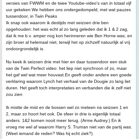
versies van FWWM en de twee Youtube-video's van in totaal vijf
uur gekeken.We hebben ons ondergedompeld, met wat pauzes
tussendoor, in Twin Peaks
Ik snap ook waarom ik destijds met seizoen drie ben
opgehouden: het was echt al zo lang geleden dat ik 1 & 2 zag,
dat ik me b.v. amper nog kon herinneren wie Ben Horne was, en
zijn broer al helemaal niet, terwijl het op zichzelf natuurlijk al vrij
ondoorgrondelijk is.
Nu keek ik seizoen drie met hier en daar tussendoor een stuk
van de Twin Perfect video: het liep niet synchroon of zo, maar
het gaf wel wat meer houvast.En geeft onder andere een goede
verklaring waarom Lynch het verhaal van de Dougie zo lang liet
duren. Het geeft toch interpretaties en verbanden die ik zelf niet
zou zien
Ik mistte de mist en de bossen wel zo meteen na seizoen 1 en
2, maar zo hoort het ook. De sfeer in drie is eigenlijk totaal
anders. 1&2 komen nooit meer terug. (Arme Audrey.) En ik
vroeg me wel af waarom Harry S. Truman niet van de partij was.
(Weet iemand de reden? Was hij echt ziek?)