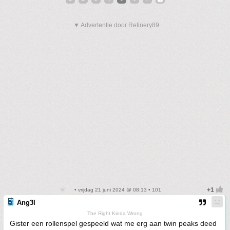
▼ Advertentie door Refinery89
• vrijdag 21 juni 2024 @ 08:13 • 101
Ang3l
The Right Kinda Wrong
Gister een rollenspel gespeeld wat me erg aan twin peaks deed