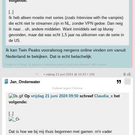
volgende:
[..]
Ik heb alleen moeite met series (zoals Interview with the vampire)
die echt niet te streamen zijn in NL, zonder VPN gedoe. Dan neig
ik naar... uh, andere middelen. Want inmiddels wel op bluray
gevonden, maar dat was echt 1,5 jaar na uitkomen van de serie in
de US.
Ik kan Twin Peaks vooralsnog nergens online vinden om vanuit
Nederland te bekijken. Dat is echt belachelijk.
I make it a thing, to glance in window panes and look pleased with myself.
• vrijdag 21 juni 2024 @ 10:52 • 106
Jan_Onderwater
Culinair tegen Corona
Op
vrijdag 21 juni 2024 09:50
schreef
Claudia_x
het
volgende:
[..]
Dat is hoe we bij mij thuis begonnen met gamen: m'n vader