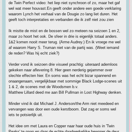
de Twin Perfect video: het liep niet synchroon of zo, maar het gaf
wel wat meer houvast.En geeft onder andere een goede verklaring
waarom Lynch het verhaal van de Dougie zo lang liet duren. Het
geeft toch interpretaties en verbanden die ik zelf niet zou zien
Ik mistte de mist en de bossen wel zo meteen na seizoen 1 en 2,
maar zo hoort het ook. De sfeer in drie is eigenlijk totaal anders.
1&2 komen nooit meer terug. (Arme Audrey.) En ik vroege me wel
af waarom Harry S. Truman niet van de partij was. (Weet iemand
de reden? Was hij echt ziek?)
Verder vond ik seizoen drie visueel prachtig: uiteraard ademloos
gekeken naar aflevering 8. Hier geen nerderig gejammer over
slechte effecten hier. En soms was het echt bizar spannend en
onaangenaam, vergelijkbaar met sommige Black Lodge-scenes uit
1 & 2, de scenes met de Woodsmen b.v.
Matthew Lillard deed me aan Bill Pullman in Lost Highway denken.
Minder vind ik dat Michael J. Anderson/the Arm niet meedeed en
vervangen was door een oude kerstboom. Dat zag er soms wel
iets te potsierlijk uit.
Het idee om met Laura en Copper naar haar oude huis in 'Twin
Peaks' te gaan en daar de echte daadwerkelijke bewoner de deur