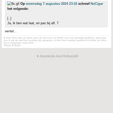
Op
woensdag 7 augustus 2024 23:16
schreef
NoCigar
het volgende:
[..]
Ja, ik ben wat laat, en pas bij afl. 7
vertel...
Ik heb Hem niet uit vrees voor de hel noch uit liefde voor het paradijs gediend, want dan
zou ik als de slechte huurling zijn geweest; ik heb hem veeleer gediend in liefde tot Hem
en in verlangen naar Hem.
-Rabia Al-Basri
▼ Advertentie door Refinery89