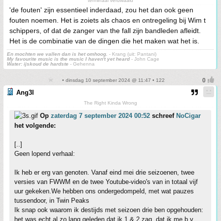
terminaal verdwaald
'de fouten' zijn essentieel inderdaad, zou het dan ook geen
fouten noemen. Het is zoiets als chaos en ontregeling bij Wim t
schippers, of dat de zanger van the fall zijn bandleden afleidt.
Het is de combinatie van de dingen die het maken wat het is.
En mochten we vallen dan is het omhoog.
- Krang (uit: Pantani)
My favourite music is the music I haven't yet heard
- John Cage
Water: ijskoud de hardste
- Gehenna
• dinsdag 10 september 2024 @ 11:47 • 122
Ang3l
The Right Kinda Wrong
Op
zaterdag 7 september 2024 00:52
schreef
NoCigar
het volgende:
[..]
Geen lopend verhaal:
Ik heb er erg van genoten. Vanaf eind mei drie seizoenen, twee
versies van FWWM en de twee Youtube-video's van in totaal vijf
uur gekeken.We hebben ons ondergedompeld, met wat pauzes
tussendoor, in Twin Peaks
Ik snap ook waarom ik destijds met seizoen drie ben opgehouden:
het was echt al zo lang geleden dat ik 1 & 2 zag, dat ik me b.v.