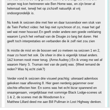
amper nog kon herinneren wie Ben Horne was, en zijn broer al
helemaal niet, terwijl het op zichzelf natuurlijk al vrij
ondoorgrondelijk is.
Nu keek ik seizoen drie met hier en daar tussendoor een stuk van
de Twin Perfect video: het liep niet synchroon of zo, maar het gaf
wel wat meer houvast.En geeft onder andere een goede verklaring
waarom Lynch het verhaal van de Dougie zo lang liet duren. Het
geeft toch interpretaties en verbanden die ik zelf niet zou zien
Ik mistte de mist en de bossen wel zo meteen na seizoen 1 en 2,
maar zo hoort het ook. De sfeer in drie is eigenlijk totaal anders.
1&2 komen nooit meer terug. (Arme Audrey.) En ik vroeg me wel af
waarom Harry S. Truman niet van de partij was. (Weet iemand de
reden? Was hij echt ziek?)
Verder vond ik seizoen drie visueel prachtig: uiteraard ademloos
gekeken naar aflevering 8. Hier geen nerderig gejammer over
slechte effecten hier. En soms was het echt bizar spannend en
onaangenaam, vergelijkbaar met sommige Black Lodge-scenes uit
1 & 2, de scenes met de Woodsmen b.v.
Matthew Lillard deed me aan Bill Pullman in Lost Highway denken.