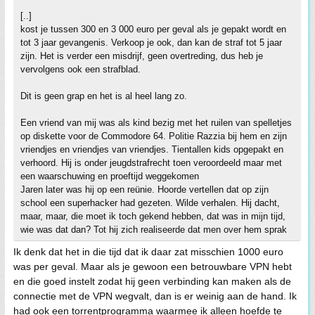
[..]
kost je tussen 300 en 3 000 euro per geval als je gepakt wordt en
tot 3 jaar gevangenis. Verkoop je ook, dan kan de straf tot 5 jaar
zijn. Het is verder een misdrijf, geen overtreding, dus heb je
vervolgens ook een strafblad.
Dit is geen grap en het is al heel lang zo.
Een vriend van mij was als kind bezig met het ruilen van spelletjes
op diskette voor de Commodore 64. Politie Razzia bij hem en zijn
vriendjes en vriendjes van vriendjes. Tientallen kids opgepakt en
verhoord. Hij is onder jeugdstrafrecht toen veroordeeld maar met
een waarschuwing en proeftijd weggekomen
Jaren later was hij op een reünie. Hoorde vertellen dat op zijn
school een superhacker had gezeten. Wilde verhalen. Hij dacht,
maar, maar, die moet ik toch gekend hebben, dat was in mijn tijd,
wie was dat dan? Tot hij zich realiseerde dat men over hem sprak
Ik denk dat het in die tijd dat ik daar zat misschien 1000 euro
was per geval. Maar als je gewoon een betrouwbare VPN hebt
en die goed instelt zodat hij geen verbinding kan maken als de
connectie met de VPN wegvalt, dan is er weinig aan de hand. Ik
had ook een torrentprogramma waarmee ik alleen hoefde te