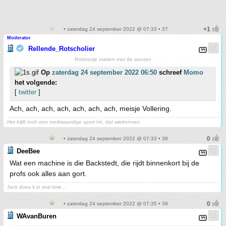
• zaterdag 24 september 2022 @ 07:33 • 37
Moderator
Rellende_Rotscholier
Robbertje matten met de wouten
Op
zaterdag 24 september 2022 06:50
schreef
Momo
het volgende:
[
twitter
]
Ach, ach, ach, ach, ach, ach, ach, meisje Vollering.
Het blijft toch een merkwaardige sport hè, dat wielrennen.
• zaterdag 24 september 2022 @ 07:33 • 38
DeeBee
Wat een machine is die Backstedt, die rijdt binnenkort bij de
profs ook alles aan gort.
Jack does it in real time...
• zaterdag 24 september 2022 @ 07:35 • 39
WAvanBuren