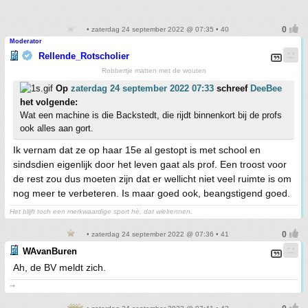
• zaterdag 24 september 2022 @ 07:35 • 40
Moderator
Rellende_Rotscholier
Robbertje matten met de wouten
Op
zaterdag 24 september 2022 07:33
schreef
DeeBee
het volgende:
Wat een machine is die Backstedt, die rijdt binnenkort bij de profs
ook alles aan gort.
Ik vernam dat ze op haar 15e al gestopt is met school en
sindsdien eigenlijk door het leven gaat als prof. Een troost voor
de rest zou dus moeten zijn dat er wellicht niet veel ruimte is om
nog meer te verbeteren. Is maar goed ook, beangstigend goed.
Het blijft toch een merkwaardige sport hè, dat wielrennen.
• zaterdag 24 september 2022 @ 07:36 • 41
WAvanBuren
Ah, de BV meldt zich.
➞