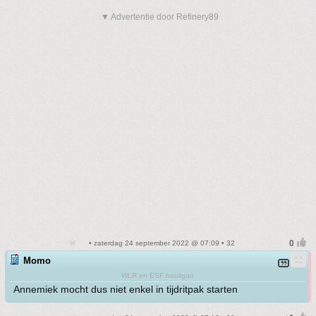
▼ Advertentie door Refinery89
• zaterdag 24 september 2022 @ 07:09 • 32
Momo
WLR en ESF hooligan
Annemiek mocht dus niet enkel in tijdritpak starten