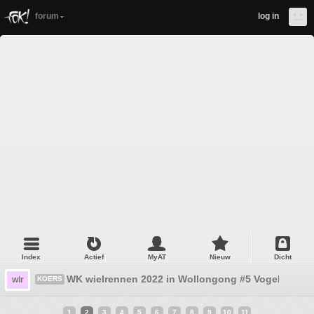
forum
log in
Index
Actief
MyAT
Nieuw
Dicht
WK wielrennen 2022 in Wollongong #5 Vogelterreur
wlr
KOERS
1
2
3
4
5
6
7
8
9
10
11