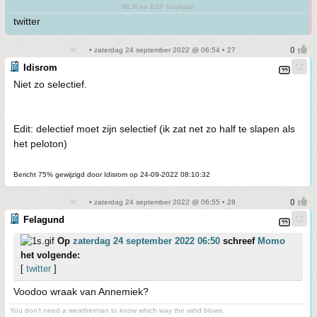
WLR en ESF hooligan
twitter
• zaterdag 24 september 2022 @ 06:54 • 27
Idisrom
Niet zo selectief.
Edit: delectief moet zijn selectief (ik zat net zo half te slapen als
het peloton)
Bericht 75% gewijzigd door Idisrom op 24-09-2022 08:10:32
• zaterdag 24 september 2022 @ 06:55 • 28
Felagund
Op
zaterdag 24 september 2022 06:50
schreef
Momo
het volgende:
[
twitter
]
Voodoo wraak van Annemiek?
You don't need a weatherman to know which way the wind blows.