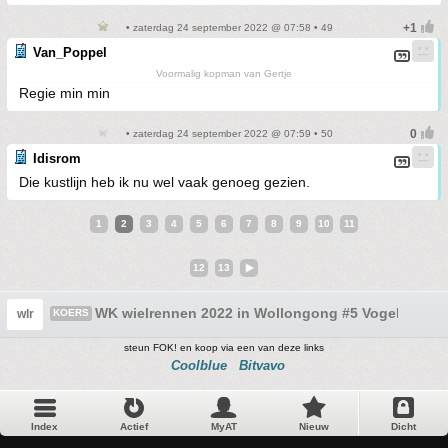
• zaterdag 24 september 2022 @ 07:58 • 49
Van_Poppel
Voormalig kopman van Gertje
Regie min min
• zaterdag 24 september 2022 @ 07:59 • 50
Idisrom
Die kustlijn heb ik nu wel vaak genoeg gezien.
1
2
3
4
5
6
7
8
9
10
11
12
13
WK wielrennen 2022 in Wollongong #5 Vogelterreur
wlr
KOERS
steun FOK! en koop via een van deze links
Coolblue
Bitvavo
Index
Actief
MyAT
Nieuw
Dicht