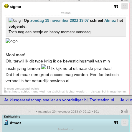
sigme
Veraan
Op
zondag 19 november 2023 19:07
schreef
Atmoz
het
volgende:
Toch nog een beetje en happy moment vandaag!
Mooi man!
Oh, terwijl ik dit type krijg ik de bevestigingsmail van m'n
inschrijving binnen
Ik kijk nu al uit naar de piranhas!
Dat het maar een groot succes mag worden. Een fantastisch
verhaal is het natuurlijk sowieso al.
ik moet verrassend weinig
Es ist heute schlecht und wird nun täglich schlechter werden, – bis das Schlimmste kommt
Je klusgereedschap sneller en voordeliger bij Toolstation.nl
Je klu
• maandag 20 november 2023 @ 05:12 • 161
Knikkerking
Atmoz
Marblelous!