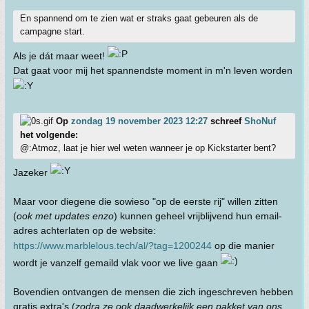
En spannend om te zien wat er straks gaat gebeuren als de
campagne start.
Als je dát maar weet!
Dat gaat voor mij het spannendste moment in m'n leven worden
Op
zondag 19 november 2023 12:27
schreef
ShoNuf
het volgende:
@:Atmoz, laat je hier wel weten wanneer je op Kickstarter bent?
Jazeker
Maar voor diegene die sowieso "op de eerste rij" willen zitten
(
ook met updates enzo
) kunnen geheel vrijblijvend hun email-
adres achterlaten op de website:
https://www.marblelous.tech/al/?tag=1200244
op die manier
wordt je vanzelf gemaild vlak voor we live gaan
Bovendien ontvangen de mensen die zich ingeschreven hebben
gratis extra's (
zodra ze ook daadwerkelijk een pakket van ons