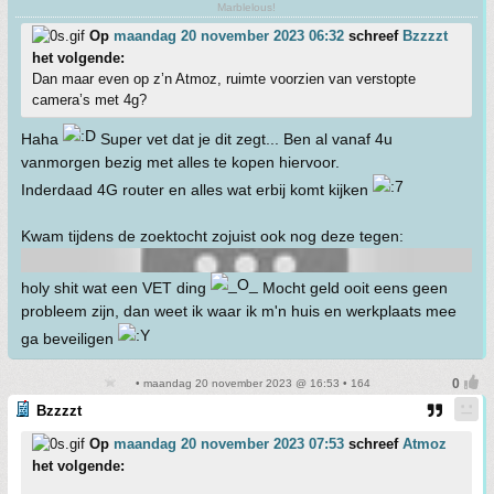
Marblelous!
Op
maandag 20 november 2023 06:32
schreef
Bzzzzt
het volgende:
Dan maar even op z’n Atmoz, ruimte voorzien van verstopte
camera’s met 4g?
Haha
Super vet dat je dit zegt... Ben al vanaf 4u
vanmorgen bezig met alles te kopen hiervoor.
Inderdaad 4G router en alles wat erbij komt kijken
Kwam tijdens de zoektocht zojuist ook nog deze tegen:
holy shit wat een VET ding
Mocht geld ooit eens geen
probleem zijn, dan weet ik waar ik m'n huis en werkplaats mee
ga beveiligen
• maandag 20 november 2023 @ 16:53 • 164
Bzzzzt
Op
maandag 20 november 2023 07:53
schreef
Atmoz
het volgende: