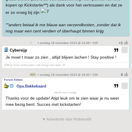
kopen op Kickstarter
**) als dank voor het vertrouwen en dat ze
er zo vroeg bij zijn
**anders betaal ik me blauw aan verzendkosten, zonder dat ik
nog maar een cent verdien of überhaupt binnen krijg
• zondag 19 november 2023 @ 14:08 • 155
Cybersijp
Je moet t maar zo zien , altijd blijven lachen ! Stay positive !
pffff je huis verbouwen valt (nog) niet mee :P
• zondag 19 november 2023 @ 18:40 • 156
Forum Admin
Opa.Bakkebaard
Heeft een huisje.
Thanks voor de update! Atijd leuk om te zien waar je nu weer
mee bezig bent. Succes met kickstarten!
▼ Advertentie door Refinery89