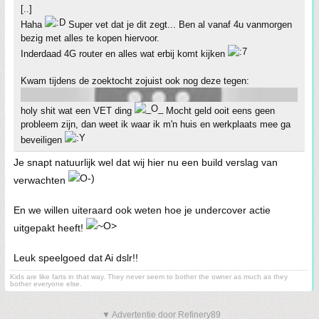
[..]
Haha
Super vet dat je dit zegt... Ben al vanaf 4u vanmorgen
bezig met alles te kopen hiervoor.
Inderdaad 4G router en alles wat erbij komt kijken
Kwam tijdens de zoektocht zojuist ook nog deze tegen:
holy shit wat een VET ding
Mocht geld ooit eens geen
probleem zijn, dan weet ik waar ik m'n huis en werkplaats mee ga
beveiligen
Je snapt natuurlijk wel dat wij hier nu een build verslag van
verwachten
En we willen uiteraard ook weten hoe je undercover actie
uitgepakt heeft!
Leuk speelgoed dat Ai dslr!!
Kids are like farts in that way. They never seem to bother the owner as much as they
bother everyone else.
▼ Advertentie door Refinery89