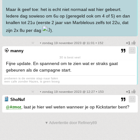
Maar ik geef toe: het is echt niet normaal wat hier gebeurt.
Iedere dag sowieso om 6u op (geregeld ook om 4 of 5) en dan
knallen tot 21u (eerste 2 jaar van Marblelous zelfs tot 22u, dat
zijn 2x 8u per dag
).
• zondag 19 november 2023 @ 11:01 • 152
manny
30 is best veel
Fijne update. En spannend om te zien wat er straks gaat
gebeuren als de campagne start.
proberen is de eerste stap naar falen
een cafe zonder Hazes, is geen kroeg
• zondag 19 november 2023 @ 12:27 • 153
ShoNuf
, laat je hier wel weten wanneer je op Kickstarter bent?
@Atmoz
▼ Advertentie door Refinery89