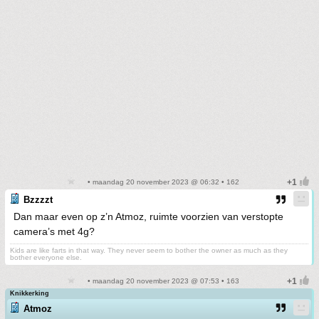
• maandag 20 november 2023 @ 06:32 • 162
Bzzzzt
Dan maar even op z’n Atmoz, ruimte voorzien van verstopte
camera’s met 4g?
Kids are like farts in that way. They never seem to bother the owner as much as they
bother everyone else.
• maandag 20 november 2023 @ 07:53 • 163
Knikkerking
Atmoz