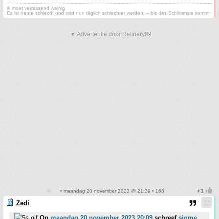
ik moet verrassend weinig
Es ist heute schlecht und wird nun täglich schlechter werden, – bis das Schlimmste kommt
▼ Advertentie door Refinery89
• maandag 20 november 2023 @ 21:39 • 168
Zedi
Op
maandag 20 november 2023 20:09
schreef
sigme