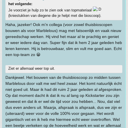
het volgende:
Je voorziet je hulp zo te zien ook van topmateriaal
(kniestukken van diegene die je helpt met die bioscoop).
Haha, jazeker! Ook m'n collega (voor zowel thuisbioscopen
bouwen als voor Marblelous) mag met fatsoenlijk en vaak nieuw
gereedschap werken. Hij vind het maar al te prachtig en geniet
er weer iedere dag van. Super fijn dat ik hem 2 jaar geleden heb
leren kennen. Hij is betrouwbaar, slim en vult me goed aan. Echt
een top-team zo 😀
Ziet er allemaal weer top uit.
Dankjewel. Het bouwen van de thuisbioscoop zo midden tussen
Marblelous door valt me wel heel zwaar. Het komt natuurlijk écht
niet goed uit. Maar ik had dit ruim 2 jaar geleden al afgesproken.
Op dat moment dacht ik dat ik nu al lang op Kickstarter zou zijn
geweest en dat ik er wel de tijd voor zou hebben... Nou, dat viel
dus even anders uit. Maarja, afspraak is afspraak, dus we zijn er
(uiteraard) weer voor de volle 100% voor gegaan. Het wordt
gigantisch vet en ik heb me hiermee echt weer overtroffen. Wel
een beetje verkeken op de hoeveelheid werk en wat er allemaal