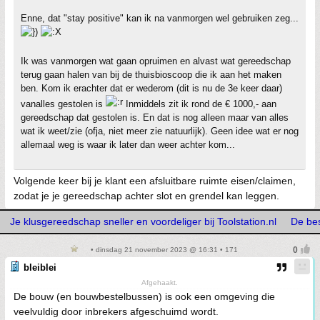
Enne, dat "stay positive" kan ik na vanmorgen wel gebruiken zeg...
Ik was vanmorgen wat gaan opruimen en alvast wat gereedschap
terug gaan halen van bij de thuisbioscoop die ik aan het maken
ben. Kom ik erachter dat er wederom (dit is nu de 3e keer daar)
vanalles gestolen is
Inmiddels zit ik rond de € 1000,- aan
gereedschap dat gestolen is. En dat is nog alleen maar van alles
wat ik weet/zie (ofja, niet meer zie natuurlijk). Geen idee wat er nog
allemaal weg is waar ik later dan weer achter kom...
Volgende keer bij je klant een afsluitbare ruimte eisen/claimen,
zodat je je gereedschap achter slot en grendel kan leggen.
Je klusgereedschap sneller en voordeliger bij Toolstation.nl
De bes
• dinsdag 21 november 2023 @ 16:31 • 171
bleiblei
Afgehaakt.
De bouw (en bouwbestelbussen) is ook een omgeving die
veelvuldig door inbrekers afgeschuimd wordt.