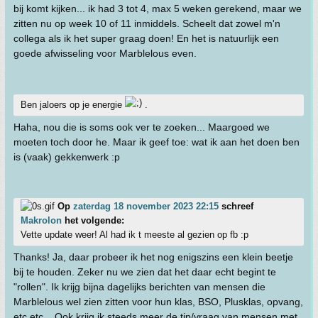
bij komt kijken... ik had 3 tot 4, max 5 weken gerekend, maar we
zitten nu op week 10 of 11 inmiddels. Scheelt dat zowel m'n
collega als ik het super graag doen! En het is natuurlijk een
goede afwisseling voor Marblelous even.
Ben jaloers op je energie
.
Haha, nou die is soms ook ver te zoeken... Maargoed we
moeten toch door he. Maar ik geef toe: wat ik aan het doen ben
is (vaak) gekkenwerk :p
Op
zaterdag 18 november 2023 22:15
schreef
Makrolon
het volgende:
Vette update weer! Al had ik t meeste al gezien op fb :p
Thanks! Ja, daar probeer ik het nog enigszins een klein beetje
bij te houden. Zeker nu we zien dat het daar echt begint te
"rollen". Ik krijg bijna dagelijks berichten van mensen die
Marblelous wel zien zitten voor hun klas, BSO, Plusklas, opvang,
etc etc... Ook krijg ik steeds meer de tip/vraag van mensen met