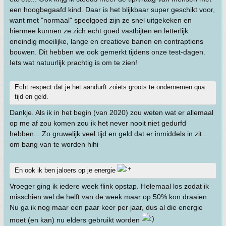
een hoogbegaafd kind. Daar is het blijkbaar super geschikt voor,
want met "normaal" speelgoed zijn ze snel uitgekeken en
hiermee kunnen ze zich echt goed vastbijten en letterlijk
oneindig moeilijke, lange en creatieve banen en contraptions
bouwen. Dit hebben we ook gemerkt tijdens onze test-dagen.
Iets wat natuurlijk prachtig is om te zien!
Echt respect dat je het aandurft zoiets groots te ondernemen qua
tijd en geld.
Dankje. Als ik in het begin (van 2020) zou weten wat er allemaal
op me af zou komen zou ik het never nooit niet gedurfd
hebben... Zo gruwelijk veel tijd en geld dat er inmiddels in zit...
om bang van te worden hihi
En ook ik ben jaloers op je energie
Vroeger ging ik iedere week flink opstap. Helemaal los zodat ik
misschien wel de helft van de week maar op 50% kon draaien...
Nu ga ik nog maar een paar keer per jaar, dus al die energie
moet (en kan) nu elders gebruikt worden