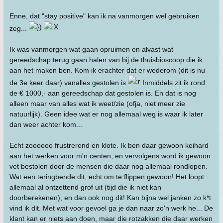
Enne, dat "stay positive" kan ik na vanmorgen wel gebruiken
zeg...
Ik was vanmorgen wat gaan opruimen en alvast wat
gereedschap terug gaan halen van bij de thuisbioscoop die ik
aan het maken ben. Kom ik erachter dat er wederom (dit is nu
de 3e keer daar) vanalles gestolen is
Inmiddels zit ik rond
de € 1000,- aan gereedschap dat gestolen is. En dat is nog
alleen maar van alles wat ik weet/zie (ofja, niet meer zie
natuurlijk). Geen idee wat er nog allemaal weg is waar ik later
dan weer achter kom...
Echt zoooooo frustrerend en klote. Ik ben daar gewoon keihard
aan het werken voor m'n centen, en vervolgens word ik gewoon
vet bestolen door de mensen die daar nog allemaal rondlopen.
Wat een teringbende dit, echt om te flippen gewoon! Het loopt
allemaal al ontzettend grof uit (tijd die ik niet kan
doorberekenen), en dan ook nog dit! Kan bijna wel janken zo k*t
vind ik dit. Met wat voor gevoel ga je dan naar zo'n werk he... De
klant kan er niets aan doen, maar die rotzakken die daar werken