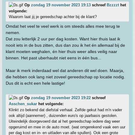
Op
zondag 19 november 2023 19:13
schreef
Bzzzzt
het
volgende:
Waarom laat jij je gereedschap achter bij de klant?
Omdat het veel te veel werk is om steeds alles mee terug te
nemen.
Dat zou letterlijk 2 uur per dag kosten. Want hier thuis laat ik
nooit iets in de bus zitten, dus dan zou ik het én allemaal bij de
klant moeten weghalen, én hier thuis weer alles veilig naar
binnen. Het past uberhaubt niet eens in één bus...
Maar ik merk inderdaad wel dat anderen dit wel doen. Maarja,
die hebben ook lang niet zoveel gereedschap op locatie nodig.
Dus dit is echt een hele lastige!
Op
zondag 19 november 2023 19:22
schreef
Asschen_sukar
het volgende:
Klinkt zo bekend dat diefstal verhaal. Zelfde gekut had m'n vader
ook altijd (aannemer) , duizenden euro's op jaarbasis gestolen.
Uiteindelijk doorgevoerd dat al het gereedschap iedere dag weer
opgeruimd en mee in de auto moet. (wat omgerekend vaak een uur
per dag kost en in- en uitladen van alle spullen). Ook een grote