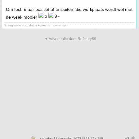
Om toch maar positief af te sluiten, die werkplaats wordt wel met
de week mooier
Ik zeg maar zoo, dat is korter dan dierentuin
▼ Advertentie door Refinery89
• zondag 19 november 2023 @ 19:27 • 160