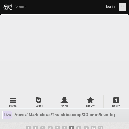
forum
log in
Index
Actief
MyAT
Nieuw
Reply
Atmoz' Marblelous/Thuisbioscoop/3D-print/klus-topic #15
k&w
1
2
3
4
5
6
7
8
9
10
11