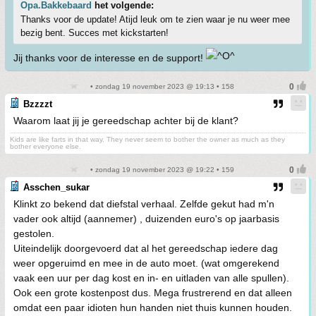
Opa.Bakkebaard
het volgende:
Thanks voor de update! Atijd leuk om te zien waar je nu weer mee
bezig bent. Succes met kickstarten!
Jij thanks voor de interesse en de support!
• zondag 19 november 2023 @ 19:13 • 158
Bzzzzt
Waarom laat jij je gereedschap achter bij de klant?
Kids are like farts in that way. They never seem to bother the owner as much as they
bother everyone else.
• zondag 19 november 2023 @ 19:22 • 159
Asschen_sukar
Klinkt zo bekend dat diefstal verhaal. Zelfde gekut had m'n
vader ook altijd (aannemer) , duizenden euro's op jaarbasis
gestolen.
Uiteindelijk doorgevoerd dat al het gereedschap iedere dag
weer opgeruimd en mee in de auto moet. (wat omgerekend
vaak een uur per dag kost en in- en uitladen van alle spullen).
Ook een grote kostenpost dus. Mega frustrerend en dat alleen
omdat een paar idioten hun handen niet thuis kunnen houden.