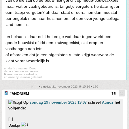
van de diefstal op de bouw niet gericht op mede-bouwvakkers..
maar wat er vaak gebeurd is, tangetje vergeten, he daar ligt er
een. trapje vergeten? ah daar staat er een.. nen dan meestal
per ongeluk mee naar huis nemen.. of een overijverige collega
laad hem in..
en helaas is daar echt het enige wat daar tegen werkt een
goede bouwkist of idd een kruiwagenkist, slot erop en
vasthangen aan iets..
of afspreken dat je een afgesloten ruimte krijgt waarvoor de
klant verantwoordelijk is..
en dank u meneer Dood,
dat u af en toe wat neemt.
Ik weet nu wat verdriet is,
en onze tijd is maar geleend.
• dinsdag 21 november 2023 @ 15:16 • 170
#ANONIEM
Op
zondag 19 november 2023 19:07
schreef
Atmoz
het
volgende:
[..]
Dankje