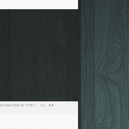
13 maart 2023 @ 17:08
:47
#102