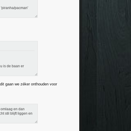
 'piranha/pacman'
u is de baan er
 dit gaan we zéker onthouden voor
al omlaag en dan
 stil blijft liggen en