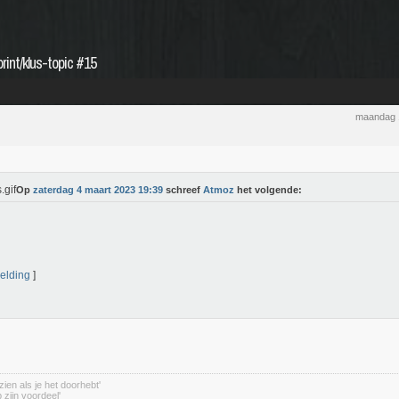
int/klus-topic #15
maandag 
Op
zaterdag 4 maart 2023 19:39
schreef
Atmoz
het volgende:
elding
]
zien als je het doorhebt'
 zijn voordeel'