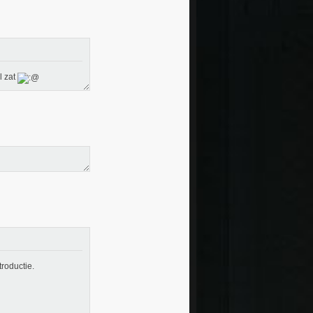
l zat
troductie.