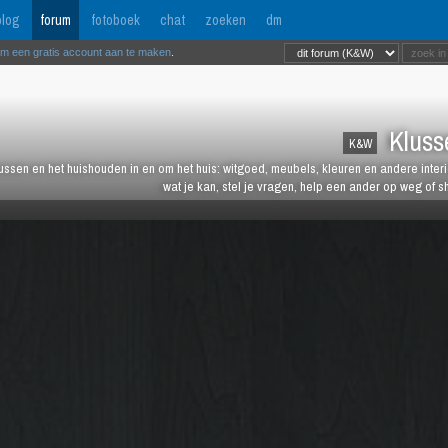
log
forum
fotoboek
chat
zoeken
dm
om een gratis account aan te maken
.
Kluss
K&W
lussen en het huishouden in en om het huis: witgoed, meubels, kleuren en andere inter
wat je kan, stel je vragen, help een ander op weg of s