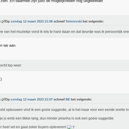
 zien. En daarmee zijn juist de mogelijkheden nog uitgebreider.
Op
zondag 12 maart 2023 21:06
schreef
Solotovski
het volgende:
e van het muziekje vond ik iets te hard staan en dat deuntje was ik persoonlijk sne
n we aan.
echt top weer
Op
zondag 12 maart 2023 21:07
schreef
BE
het volgende:
eld opbouwen vind ik een goeie suggestie, al is het maar voor een eerste snelle in
je js wmb een tikkie lang, dus minder piranha is ook een goeie suggestie.
r heel vet en gaat zeker buyers opleveren!