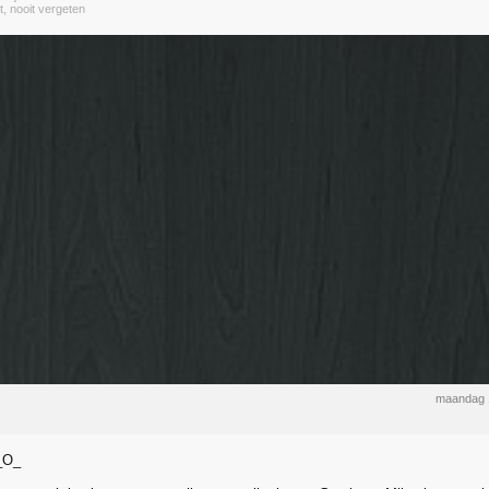
t, nooit vergeten
maandag 