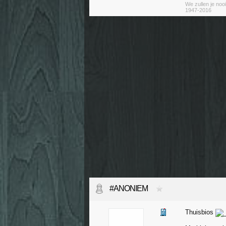
We zullen je nooi
1947-2016
#ANONIEM
Thuisbios