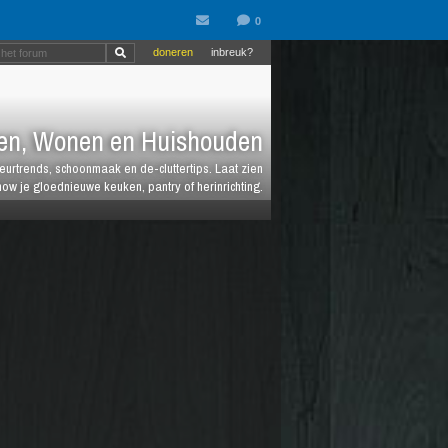
doneren
inbreuk?
en, Wonen en Huishouden
ieurtrends, schoonmaak en de-cluttertips. Laat zien
how je gloednieuwe keuken, pantry of herinrichting.