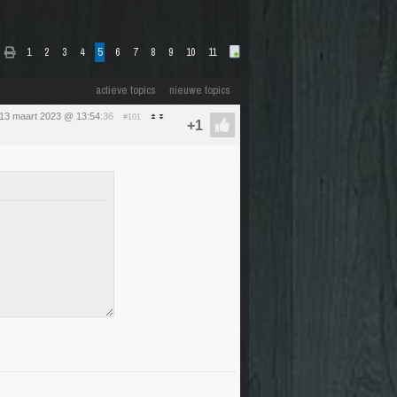
1
2
3
4
5
6
7
8
9
10
11
actieve topics
nieuwe topics
13 maart 2023 @ 13:54
:36
#101