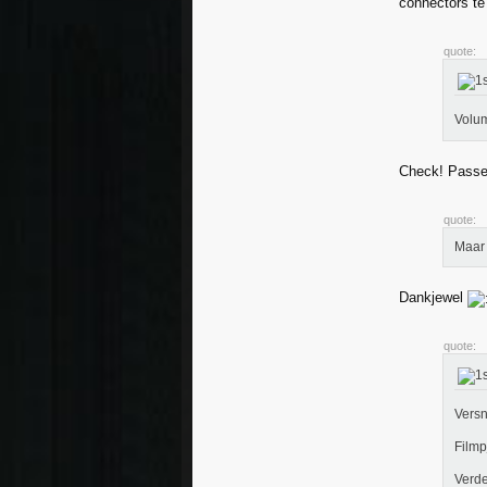
connectors te
quote:
Volum
Check! Passe
quote:
Maar 
Dankjewel
quote:
Versn
Filmp
Verde