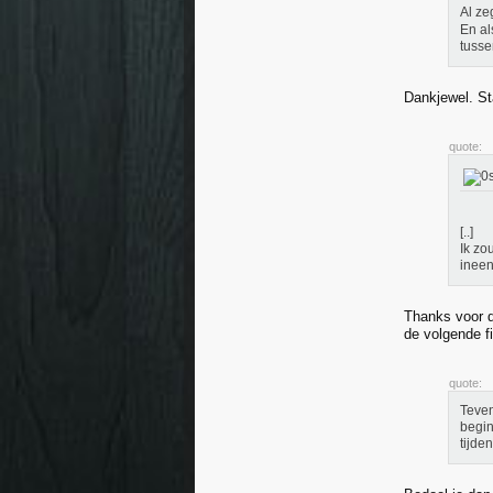
Al ze
En al
tusse
Dankjewel. St
quote:
[..]
Ik zo
ineen
Thanks voor d
de volgende f
quote:
Teven
begin
tijde