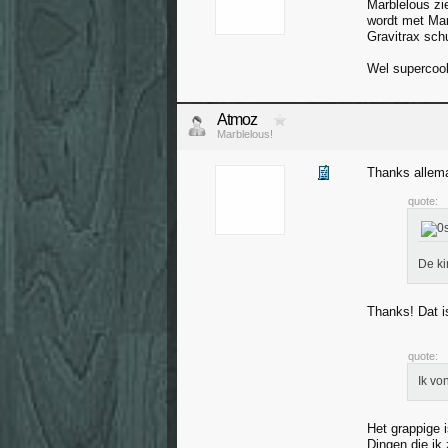
Marblelous zie
wordt met Mar
Gravitrax schu
Wel supercool
Atmoz
Marblelous!
Thanks allema
quote:
De ki
Thanks! Dat i
quote:
Ik vo
Het grappige i
Dingen die ik