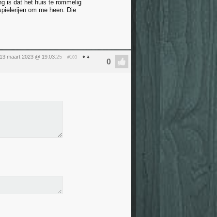
ng is dat het huis te rommelig
spielerijen om me heen. Die
13 maart 2023 @ 19:03
:25
#103
.