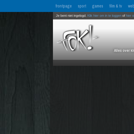
frontpage
sport
games
film & tv
web
Je bent niet ingelogd.
Klik hier om in te loggen
of
hier 
Alles over k