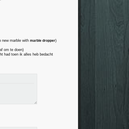
p new marble with
)
marble dropper
aaf om te doen)
cht had toen ik alles heb bedacht