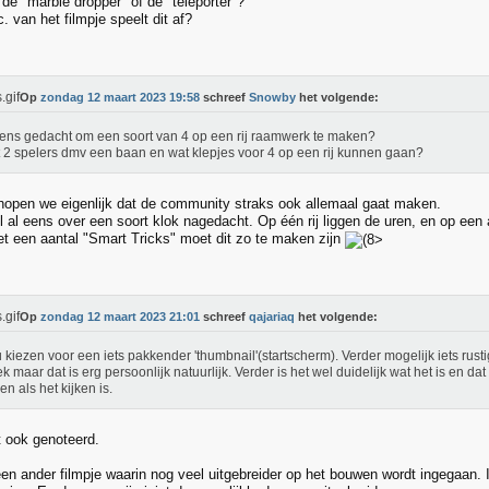
de "marble dropper" of de "teleporter"?
. van het filmpje speelt dit af?
Op
zondag 12 maart 2023 19:58
schreef
Snowby
het volgende:
ens gedacht om een soort van 4 op een rij raamwerk te maken?
 2 spelers dmv een baan en wat klepjes voor 4 op een rij kunnen gaan?
hopen we eigenlijk dat de community straks ook allemaal gaat maken.
l al eens over een soort klok nagedacht. Op één rij liggen de uren, en op een
et een aantal "Smart Tricks" moet dit zo te maken zijn
Op
zondag 12 maart 2023 21:01
schreef
qajariaq
het volgende:
u kiezen voor een iets pakkender 'thumbnail'(startscherm). Verder mogelijk iets rust
k maar dat is erg persoonlijk natuurlijk. Verder is het wel duidelijk wat het is en dat
n als het kijken is.
 ook genoteerd.
n ander filmpje waarin nog veel uitgebreider op het bouwen wordt ingegaan. In 