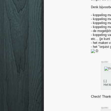
Denk bijvoorb
- koppeling m
- koppeling m
- koppeling m
- koppeling m
- de mogelijk
- koppeling va
etc... (je ku
- het maken va
- het "onjuist
quote:
[..]
Het k
Check! Than
quote: