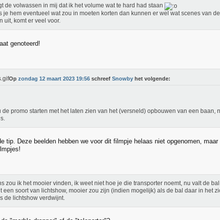
gt de volwassen in mij dat ik het volume wat te hard had staan
s je hem eventueel wat zou in moeten korten dan kunnen er wel wat scenes van de
n uit, komt er veel voor.
aat genoteerd!
Op
zondag 12 maart 2023 19:56
schreef
Snowby
het volgende:
u de promo starten met het laten zien van het (versneld) opbouwen van een baan, n
s.
e tip. Deze beelden hebben we voor dit filmpje helaas niet opgenomen, maar
ilmpjes!
s zou ik het mooier vinden, ik weet niet hoe je die transporter noemt, nu valt de b
t een soort van lichtshow, mooier zou zijn (indien mogelijk) als de bal daar in het zicht
ns de lichtshow verdwijnt.