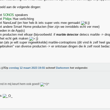
eeld aan de volgende dingen:
et
SONOS
speakers
et
Philips
Hue verlichting
et NanoLeaf (en hier heb ik iets super vets mee gemaakt
)
et andere Smart Home producten (hier zijn we inmiddels echt ver mee)
heden in de App(s)
n producten met elkaar (bijvoorbeeld: if
detecs marble -> dro
marble detector
nt het echt gek maken
)
n (als je wilt super ingewikkelde) marble-contraptions (dit vind ik zelf heel g
 gebruiken" van diverse producten -> er ontstaan dingen die ik zelf nooit beda
Op
zondag 12 maart 2023 19:55
schreef
Darkomen
het volgende:
ind in mij keurt hem ook goed!
ks