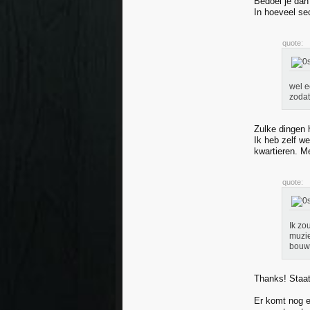
Bedoel je dan 
In hoeveel sec
quote:
wel e
zodat
Zulke dingen 
Ik heb zelf we
kwartieren. M
quote:
Ik zo
muzie
bouwe
Thanks! Staat
Er komt nog ee