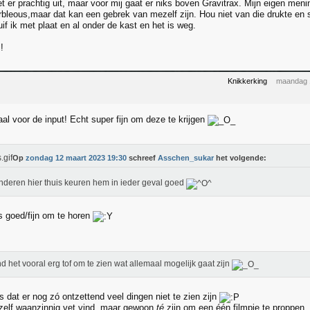
t er prachtig uit, maar voor mij gaat er niks boven Gravitrax. Mijn eigen meni
bleous,maar dat kan een gebrek van mezelf zijn. Hou niet van die drukte en 
if ik met plaat en al onder de kast en het is weg.
!
Knikkerking
maandag 
al voor de input! Echt super fijn om deze te krijgen
Op
zondag 12 maart 2023 19:30
schreef
Asschen_sukar
het volgende:
nderen hier thuis keuren hem in ieder geval goed
s goed/fijn om te horen
nd het vooral erg tof om te zien wat allemaal mogelijk gaat zijn
s dat er nog zó ontzettend veel dingen niet te zien zijn
 zelf waanzinnig vet vind, maar gewoon
té
zijn om een één filmpje te proppen..