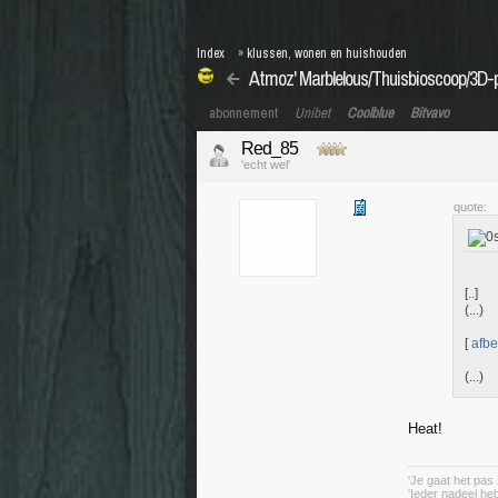
Index
»
klussen, wonen en huishouden
Atmoz' Marblelous/Thuisbioscoop/3D-pr
abonnement
Unibet
Coolblue
Bitvavo
Red_85
'echt wel'
quote:
[..]
(...)
[
afbe
(...)
Heat!
'Je gaat het pas 
'Ieder nadeel heb