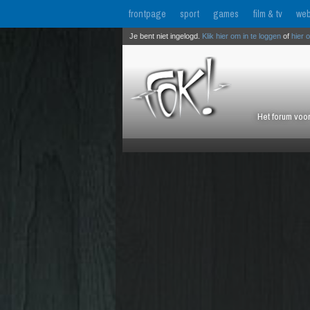
frontpage
sport
games
film & tv
web
Je bent niet ingelogd.
Klik hier om in te loggen
of
hier 
Het forum voor