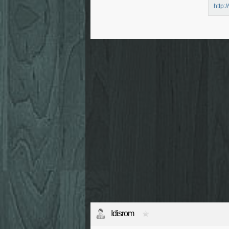
http:
Idisrom