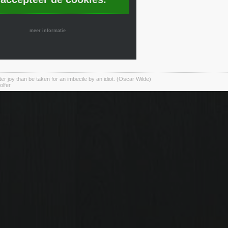
meer informatie
er joy than be taken for an imbecile by an idiot. (Oscar Wilde)
olfer