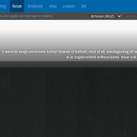
log
forum
fotoboek
chat
zoeken
dm
om een gratis account aan te maken
.
 's werelds enige universele hobby! Snaren of toetsen, vinyl of cd, eendagsvlieg of ras
al je ongebreideld enthousiasme, maar ook j