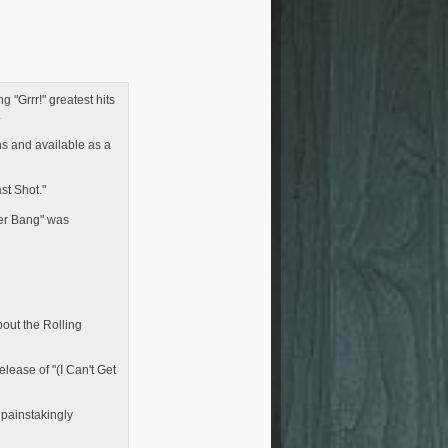
 "Grrr!" greatest hits
.
ns and available as a
st Shot."
gger Bang" was
bout the Rolling
ease of "(I Can't Get
 painstakingly