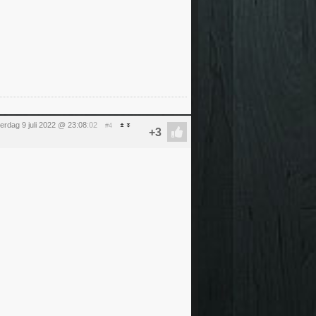
erdag 9 juli 2022 @ 23:08
:02
#4