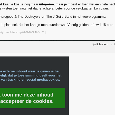
et kaartje kostte nog maar
22 gulden
, maar je moest er toen wel een hele nac
 wisten toen nog niet dat je achteraf beter voor de veldkaarten kon gaan.
horogood & The Destroyers en The J Geils Band in het voorprogramma
u in plakboek dat het kaartje toch duurder was Veertig gulden, oftewel 18 euro
jzigd door Idisrom op 09-07-2022 16:31
:26
]
Spellchecker
zat
e externe inhoud weer te geven is het
lijk dat je toestemming geeft voor het
 van tracking en social mediacookies.
a toon me deze inhoud
 accepteer de cookies.