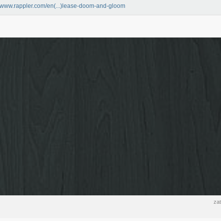
//www.rappler.com/en(...)lease-doom-and-gloom
zat