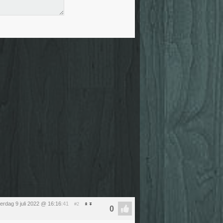
erdag 9 juli 2022 @ 16:16
:41
#2