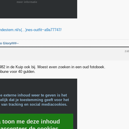
meer informatie
ndestem.nl/s(...)nes-outfit~a9a77747/
o Glory###--
zat
1982 in de Kuip ook bij. Moest even zoeken in een oud fotoboek.
ribune voor 40 gulden.
e externe inhoud weer te geven is het
lijk dat je toestemming geeft voor het
 van tracking en social mediacookies.
a toon me deze inhoud
 accepteer de cookies.