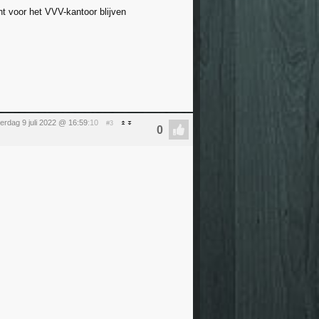
ht voor het VVV-kantoor blijven
erdag 9 juli 2022 @ 16:59
:10
#3