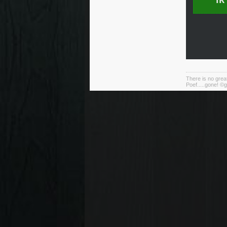
There is no great
Poef.....gone! ©g