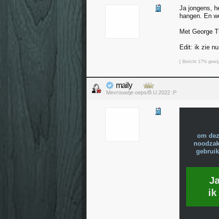
Ja jongens, h
hangen. En we
Met George T
Edit: ik zie n
[ Bericht 17% gewi
maily
Mevrouwtje oeps/B.U.2022 :P
om dez
noodzake
gebruik
J
ik