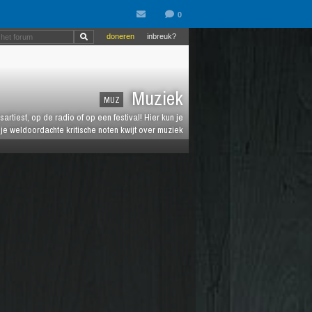
doneren
inbreuk?
Muziek
MUZ
artiest, op de radio of op een festival! Hier kun je
e weldoordachte kritische noten kwijt over muziek