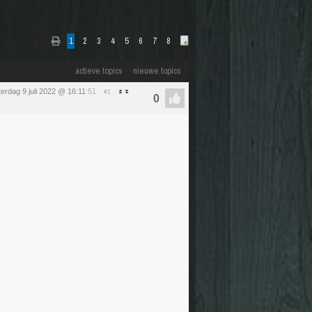
1
2
3
4
5
6
7
8
actieve topics
nieuwe topics
terdag 9 juli 2022 @ 16:11
:51
#1