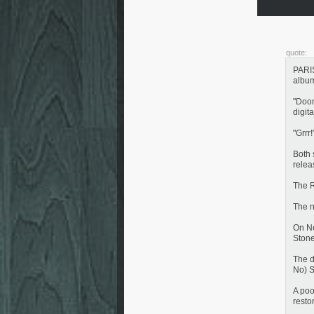
quote:
PARIS
album
"Doom
digit
"Grrr
Both 
relea
The R
The n
On No
Stone
The d
No) S
A poo
resto