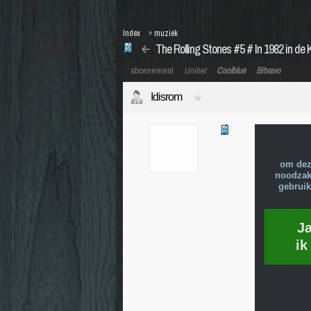
Index
»
muziek
The Rolling Stones #5 # In 1982 in de 
abonnement
Unibet
Coolblue
Bitvavo
Idisrom
om dez
noodzake
gebruik
J
ik