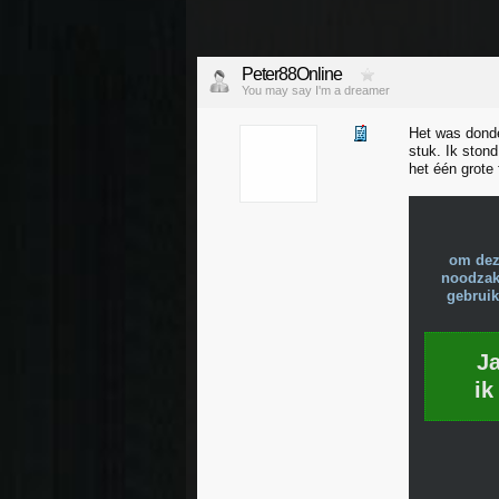
Peter88Online
You may say I'm a dreamer
Het was donde
stuk. Ik ston
het één grote 
om dez
noodzake
gebruik
J
ik