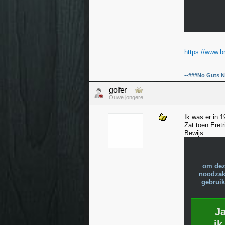
https://www.b
--###No Guts N
golfer
Ouwe jongere
Ik was er in 
Zat toen Eret
Bewijs:
om dez
noodzake
gebruik
J
ik