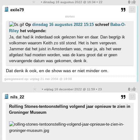
• dinsdag 16 augustus 2022 @ 16:34 • 22
exile79
stones
Op
dinsdag 16 augustus 2022 15:15
schreef
Baba-O-
Riley
het volgende:
Ja, dat had ik inderdaad ook gelezen hier en daar. Dan begrijp ik
volkomen waarom Keith zo stil stond. Het is hem vergeven.
Jammer dat het juist in Amsterdam was, maar ja, als het weer
afgelast had moeten worden, was de kans groot dat er geen
vervangende datum was gekomen, denk ik.
Dat denk ik ook, en de show was er niet minder om.
geregistreerd op: vrijdag 21 mei 2004 @ 19:08
• vrijdag 16 december 2022 @ 11:59 • 23
nils_22
Rolling Stones-tentoonstelling volgend jaar opnieuw te zien in
Groninger Museum