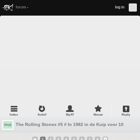
forum
log in
Index
Actief
MyAT
Nieuw
Reply
The Rolling Stones #5 # In 1982 in de Kuip voor 10 euro
muz
1
2
3
4
5
6
7
8