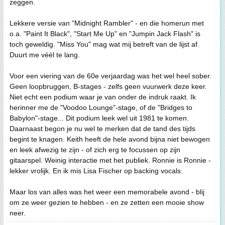
zeggen.
Lekkere versie van "Midnight Rambler" - en die homerun met
o.a. "Paint It Black", "Start Me Up" en "Jumpin Jack Flash" is
toch geweldig. "Miss You" mag wat mij betreft van de lijst af.
Duurt me véél te lang.
Voor een viering van de 60e verjaardag was het wel heel sober.
Geen loopbruggen, B-stages - zelfs geen vuurwerk deze keer.
Niet echt een podium waar je van onder de indruk raakt. Ik
herinner me de "Voodoo Lounge"-stage, of de "Bridges to
Babylon"-stage... Dit podium leek wel uit 1981 te komen.
Daarnaast begon je nu wel te merken dat de tand des tijds
begint te knagen. Keith heeft de hele avond bijna niet bewogen
en leek afwezig te zijn - of zich erg te focussen op zijn
gitaarspel. Weinig interactie met het publiek. Ronnie is Ronnie -
lekker vrolijk. En ik mis Lisa Fischer op backing vocals.
Maar los van alles was het weer een memorabele avond - blij
om ze weer gezien te hebben - en ze zetten een mooie show
neer.