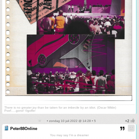
There is no greater joy than be taken for an imbecile by an idiot. (Oscar Wilde)
Poef.....gone! ©golfer
• zondag 10 juli 2022 @ 14:28 • 5
Peter88Online
You may say I'm a dreamer