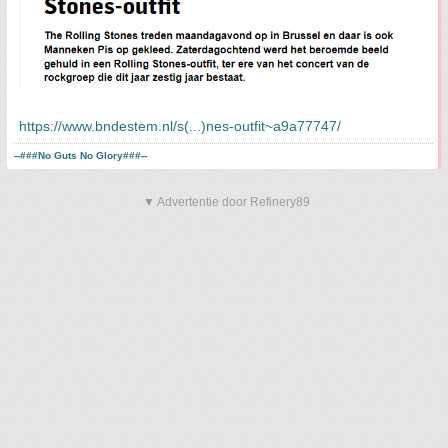
https://www.bndestem.nl/s(...)nes-outfit~a9a77747/
--###No Guts No Glory###--
▼ Advertentie door Refinery89