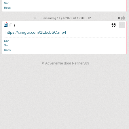
Sac
Rossi
• maandag 11 juli 2022 @ 19:30 • 12
F_r
https://i.imgur.com/1EbcbSC.mp4
Ean
Sac
Rossi
▼ Advertentie door Refinery89