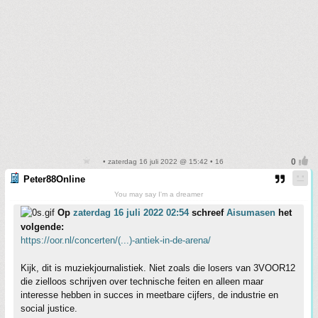
• zaterdag 16 juli 2022 @ 15:42 • 16
Peter88Online
You may say I'm a dreamer
Op
zaterdag 16 juli 2022 02:54
schreef
Aisumasen
het
volgende:
https://oor.nl/concerten/(...)-antiek-in-de-arena/
Kijk, dit is muziekjournalistiek. Niet zoals die losers van 3VOOR12
die zielloos schrijven over technische feiten en alleen maar
interesse hebben in succes in meetbare cijfers, de industrie en
social justice.