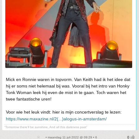
Mick en Ronnie waren in topvorm. Van Keith had ik het idee dat
hij er soms niet helemaal bij was. Vooral bij het intro van Honky
Tonk Woman leek hij even de mist in te gaan. Toch waren het
twee fantastische uren!
Voor wie het leuk vindt: hier is mijn concertverslag te lezen:
https://www.maxazine.nl/2(...)alogus-in-amsterdam/
“Tomorrow there’ll be sunshine, And all this darkness past”
• maandag 11 juli 2022 @ 09:29 • 6