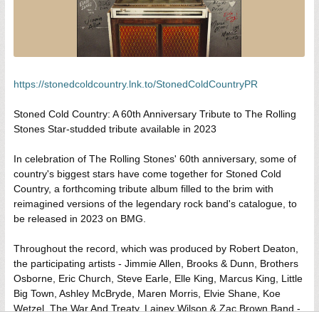
https://stonedcoldcountry.lnk.to/StonedColdCountryPR
Stoned Cold Country: A 60th Anniversary Tribute to The Rolling
Stones Star-studded tribute available in 2023
In celebration of The Rolling Stones' 60th anniversary, some of
country's biggest stars have come together for Stoned Cold
Country, a forthcoming tribute album filled to the brim with
reimagined versions of the legendary rock band's catalogue, to
be released in 2023 on BMG.
Throughout the record, which was produced by Robert Deaton,
the participating artists - Jimmie Allen, Brooks & Dunn, Brothers
Osborne, Eric Church, Steve Earle, Elle King, Marcus King, Little
Big Town, Ashley McBryde, Maren Morris, Elvie Shane, Koe
Wetzel, The War And Treaty, Lainey Wilson & Zac Brown Band -