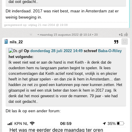
dat ooit gedacht..
Dit inderdaad. 2017 was niet best, maar in Amsterdam zat er
weinig beweging in.
geregistreerd op: vrijdag 21 mei 2004 @ 19:08
• maandag 15 augustus 2022 @ 10:14 • 20
nils_22
Op
donderdag 28 juli 2022 14:49
schreef
Baba-O-Riley
het volgende:
Ik weet niet wat er aan de hand is met Keith - ik denk dat de
ouderdom hem nu langzaam parten begint te spelen. Ik lees
concertverslagen dat Keith actief rond loopt, vrolijk is en plezier
heeft in het gitaar spelen - en dan zie ik hem in Amsterdam... dan
hadden ze net zo goed een kartonnen pop neer kunnen zetten. Het
gitaarspel is wel een stuk beter dan toen ik hem in 2017 zag. Ik
denk dat het mooi geweest is voor de mannen. 79 jaar - wie had
dat ooit gedacht..
Dit las ik op een ander forum: