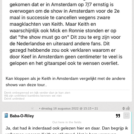
Kan kloppen als je Keith in Amsterdam vergelijkt met de andere
shows van deze tour..
Denk onbegrensd en kijk verder dan je kan zien
Wij zijn unlimited barrières kennen we niet
Denk unlimited
• dinsdag 16 augustus 2022 @ 15:15 • 21
Baba-O-Riley
Out here in the fields
Ja, dat had ik inderdaad ook gelezen hier en daar. Dan begrijp ik