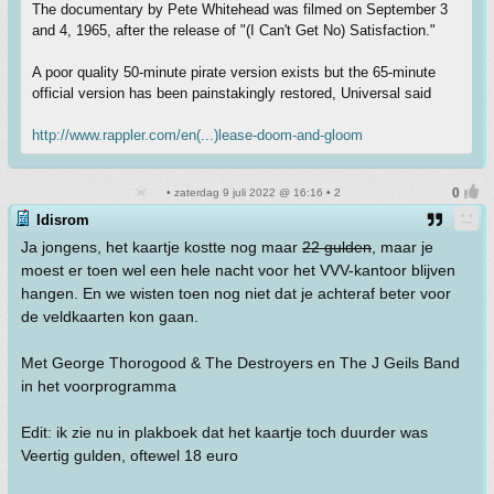
The documentary by Pete Whitehead was filmed on September 3
and 4, 1965, after the release of "(I Can't Get No) Satisfaction."
A poor quality 50-minute pirate version exists but the 65-minute
official version has been painstakingly restored, Universal said
http://www.rappler.com/en(...)lease-doom-and-gloom
• zaterdag 9 juli 2022 @ 16:16 • 2
Idisrom
Ja jongens, het kaartje kostte nog maar
22 gulden
, maar je
moest er toen wel een hele nacht voor het VVV-kantoor blijven
hangen. En we wisten toen nog niet dat je achteraf beter voor
de veldkaarten kon gaan.
Met George Thorogood & The Destroyers en The J Geils Band
in het voorprogramma
Edit: ik zie nu in plakboek dat het kaartje toch duurder was
Veertig gulden, oftewel 18 euro