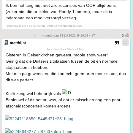
Ik ben het lang niet met alle recensies van OOR altijd eens
(zeker niet die artikelen van Randy Timmers), maar dit is
inderdaad een mooi verzorgd verslag.
“Tomorrow there’ll be sunshine, And all this darkness past”
• donderdag 28 juli 2022 @ 10:01 • 17
matthijst
In a New York State of Mind
Gisteren in Gelsenkirchen geweest, mooie show weer!
Geinig dat die Duitsers zitplaatsen tussen de pit en normale
staplaatsen in hebben.
Met m'n pa geweest en die kan echt geen uren meer staan, dus
dit was perfect.
Keith zong wel behoorlijk vals
Benieuwd of dit het nu was, of dat er misschien nog een paar
afscheidsconcerten komen ergens.