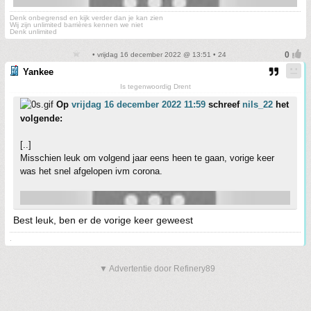
Denk onbegrensd en kijk verder dan je kan zien
Wij zijn unlimited barrières kennen we niet
Denk unlimited
• vrijdag 16 december 2022 @ 13:51 • 24
Yankee
Is tegenwoordig Drent
Op
vrijdag 16 december 2022 11:59
schreef
nils_22
het
volgende:
[..]
Misschien leuk om volgend jaar eens heen te gaan, vorige keer
was het snel afgelopen ivm corona.
Best leuk, ben er de vorige keer geweest
.
▼ Advertentie door Refinery89