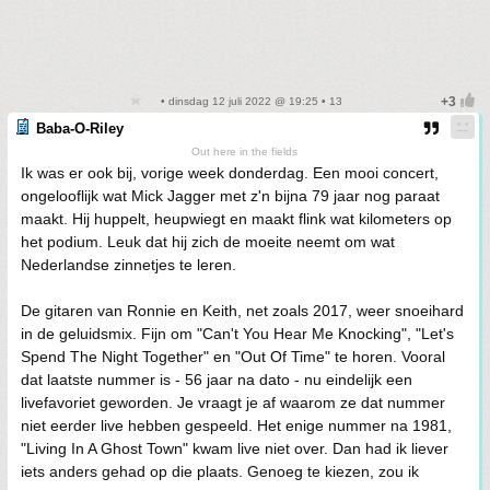
• dinsdag 12 juli 2022 @ 19:25 • 13
Baba-O-Riley
Out here in the fields
Ik was er ook bij, vorige week donderdag. Een mooi concert,
ongelooflijk wat Mick Jagger met z'n bijna 79 jaar nog paraat
maakt. Hij huppelt, heupwiegt en maakt flink wat kilometers op
het podium. Leuk dat hij zich de moeite neemt om wat
Nederlandse zinnetjes te leren.
De gitaren van Ronnie en Keith, net zoals 2017, weer snoeihard
in de geluidsmix. Fijn om "Can't You Hear Me Knocking", "Let's
Spend The Night Together" en "Out Of Time" te horen. Vooral
dat laatste nummer is - 56 jaar na dato - nu eindelijk een
livefavoriet geworden. Je vraagt je af waarom ze dat nummer
niet eerder live hebben gespeeld. Het enige nummer na 1981,
"Living In A Ghost Town" kwam live niet over. Dan had ik liever
iets anders gehad op die plaats. Genoeg te kiezen, zou ik