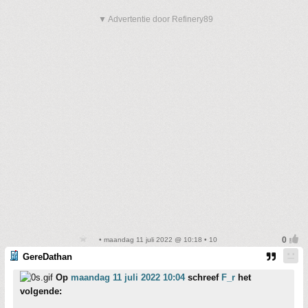
▼ Advertentie door Refinery89
• maandag 11 juli 2022 @ 10:18 • 10
GereDathan
Op
maandag 11 juli 2022 10:04
schreef
F_r
het
volgende: