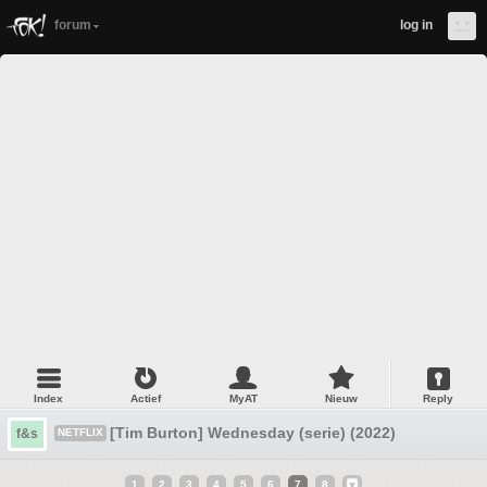
forum
log in
Index
Actief
MyAT
Nieuw
Reply
[Tim Burton] Wednesday (serie) (2022)
f&s
NETFLIX
1
2
3
4
5
6
7
8