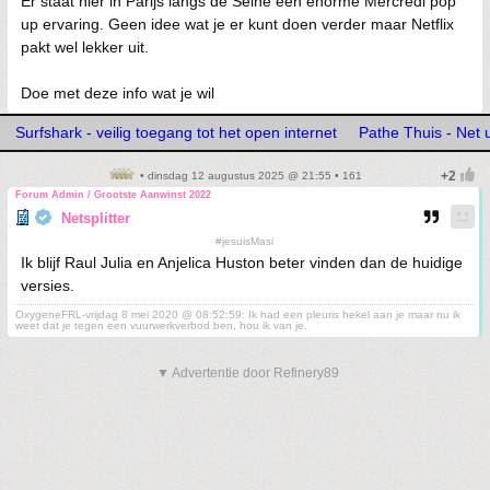
Er staat hier in Parijs langs de Seine een enorme Mercredi pop
up ervaring. Geen idee wat je er kunt doen verder maar Netflix
pakt wel lekker uit.
Doe met deze info wat je wil
Surfshark - veilig toegang tot het open internet
Pathe Thuis - Net u
• dinsdag 12 augustus 2025 @ 21:55 • 161
Forum Admin / Grootste Aanwinst 2022
Netsplitter
#jesuisMasi
Ik blijf Raul Julia en Anjelica Huston beter vinden dan de huidige
versies.
OxygeneFRL-vrijdag 8 mei 2020 @ 08:52:59: Ik had een pleuris hekel aan je maar nu ik
weet dat je tegen een vuurwerkverbod ben, hou ik van je.
▼ Advertentie door Refinery89