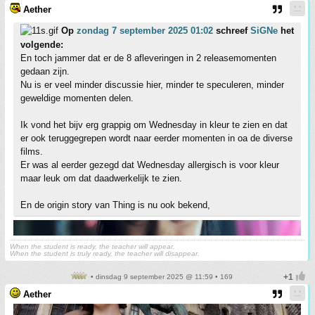
Aether
Op
zondag 7 september 2025 01:02
schreef
SiGNe
het
volgende:
En toch jammer dat er de 8 afleveringen in 2 releasemomenten
gedaan zijn.
Nu is er veel minder discussie hier, minder te speculeren, minder
geweldige momenten delen.
Ik vond het bijv erg grappig om Wednesday in kleur te zien en dat
er ook teruggegrepen wordt naar eerder momenten in oa de diverse
films.
Er was al eerder gezegd dat Wednesday allergisch is voor kleur
maar leuk om dat daadwerkelijk te zien.
En de origin story van Thing is nu ook bekend,
When the student is ready, the teacher will appear.
When the student is truly ready, the teacher will disappear.
• dinsdag 9 september 2025 @ 11:59 • 169
Aether