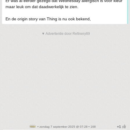
Er was al eerder gezegd dat Wednesday allergisch is voor kleur
maar leuk om dat daadwerkelijk te zien.
En de origin story van Thing is nu ook bekend,
▼ Advertentie door Refinery89
• zondag 7 september 2025 @ 07:28 • 168