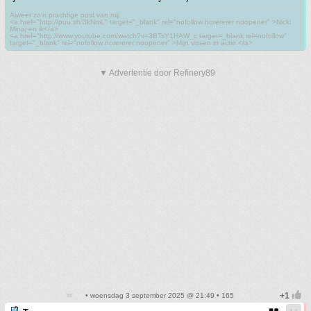
Alweer zo'n prachtige post van mij.
<a href="http://puu.sh/3kNmL" target="_blank" rel="nofollow norererer noopener" >Nicki
Minaj en ik</a>
<a href="http://www.youtube.com/watch?v=3BTsY1HAW_c target=_blank rel=nofollow"
target="_blank" rel="nofollow norererer noopener" >Mijn vissen in actie.</a>
▼ Advertentie door Refinery89
• woensdag 3 september 2025 @ 21:49 • 165