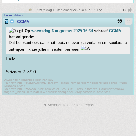
• zaterdag 13 september 2025 @ 01:09 • 172
Forum Admin
GGMM
Op
woensdag 6 augustus 2025 16:34
schreef
GGMM
het volgende:
Dat betekent ook dat ik dit topic nu even ga verlaten om spoilers te
ontwijken, ik zie jullie in september weer
Hallo!
Seizoen 2: 8/10.
Alweer zo'n prachtige post van mij.
<a href="http://puu.sh/3kNmL" target="_blank" rel="nofollow norererer noopener" >Nicki
Minaj en ik</a>
<a href="http://www.youtube.com/watch?v=3BTsY1HAW_c target=_blank rel=nofollow"
target="_blank" rel="nofollow norererer noopener" >Mijn vissen in actie.</a>
▼ Advertentie door Refinery89