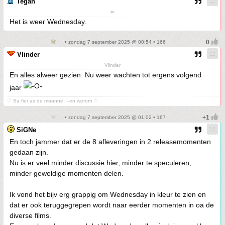
Tegan
∞
Het is weer Wednesday.
• zondag 7 september 2025 @ 00:54 • 166
Vlinder
Vlinder
En alles alweer gezien. Nu weer wachten tot ergens volgend
jaar
♡ Sa fier as de moanne, - en werom ♡
• zondag 7 september 2025 @ 01:02 • 167
SiGNe
En toch jammer dat er de 8 afleveringen in 2 releasemomenten
gedaan zijn.
Nu is er veel minder discussie hier, minder te speculeren,
minder geweldige momenten delen.
Ik vond het bijv erg grappig om Wednesday in kleur te zien en
dat er ook teruggegrepen wordt naar eerder momenten in oa de
diverse films.