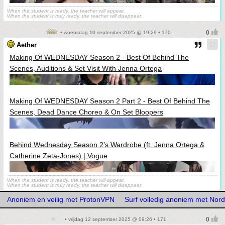
When the student is ready, the teacher will appear.
When the student is truly ready, the teacher will disappear.
• woensdag 10 september 2025 @ 19:29 • 170
Aether
Making Of WEDNESDAY Season 2 - Best Of Behind The
Scenes, Auditions & Set Visit With Jenna Ortega
Making Of WEDNESDAY Season 2 Part 2 - Best Of Behind The
Scenes, Dead Dance Choreo & On Set Bloopers
Behind Wednesday Season 2’s Wardrobe (ft. Jenna Ortega &
Catherine Zeta-Jones) | Vogue
When the student is ready, the teacher will appear.
When the student is truly ready, the teacher will disappear.
Anoniem en veilig met ProtonVPN
Surf volledig anoniem met No
• vrijdag 12 september 2025 @ 09:26 • 171