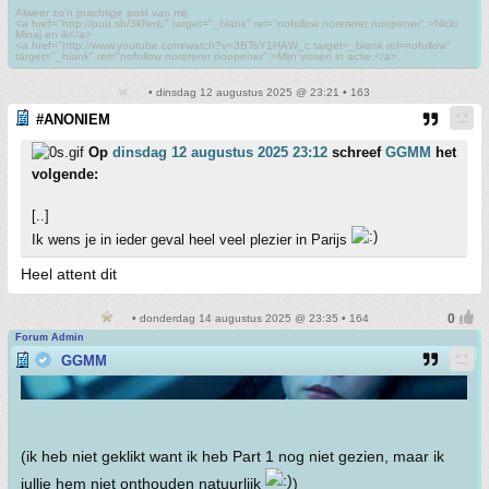
Alweer zo'n prachtige post van mij.
<a href="http://puu.sh/3kNmL" target="_blank" rel="nofollow norererer noopener" >Nicki
Minaj en ik</a>
<a href="http://www.youtube.com/watch?v=3BTsY1HAW_c target=_blank rel=nofollow"
target="_blank" rel="nofollow norererer noopener" >Mijn vissen in actie.</a>
• dinsdag 12 augustus 2025 @ 23:21 • 163
#ANONIEM
Op
dinsdag 12 augustus 2025 23:12
schreef
GGMM
het
volgende:
[..]
Ik wens je in ieder geval heel veel plezier in Parijs
Heel attent dit
• donderdag 14 augustus 2025 @ 23:35 • 164
Forum Admin
GGMM
(ik heb niet geklikt want ik heb Part 1 nog niet gezien, maar ik
jullie hem niet onthouden natuurlijk
)