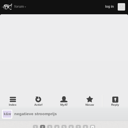
forum
log in
Index
Actief
MyAT
Nieuw
Reply
negatieve stroomprijs
k&w
1
2
3
4
5
6
7
8