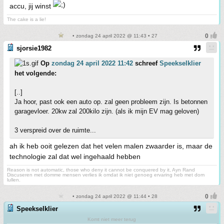
accu, jij winst
The cake is a lie!
• zondag 24 april 2022 @ 11:43 • 27
sjorsie1982
Op
zondag 24 april 2022 11:42
schreef
Speekselklier
het volgende:
[..]
Ja hoor, past ook een auto op. zal geen probleem zijn. Is betonnen
garagevloer. 20kw zal 200kilo zijn. (als ik mijn EV mag geloven)
3 verspreid over de ruimte...
ah ik heb ooit gelezen dat het velen malen zwaarder is, maar de
technologie zal dat wel ingehaald hebben
Reason is not automatic, those who deny it cannot be conquered by it, Ayn Rand
Discuseren met domme mensen verlies ik omdat ik niet genoeg ervaring heb met dom
lullen.
• zondag 24 april 2022 @ 11:44 • 28
Speekselklier
Komt niet meer terug