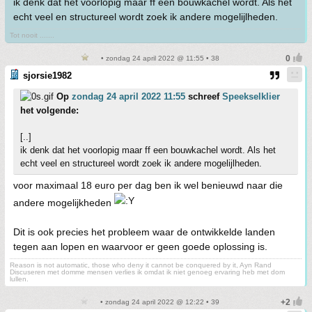
ik denk dat het voorlopig maar ff een bouwkachel wordt. Als het
echt veel en structureel wordt zoek ik andere mogelijlheden.
Tot nooit .......
• zondag 24 april 2022 @ 11:55 • 38
sjorsie1982
Op
zondag 24 april 2022 11:55
schreef
Speekselklier
het volgende:
[..]
ik denk dat het voorlopig maar ff een bouwkachel wordt. Als het
echt veel en structureel wordt zoek ik andere mogelijlheden.
voor maximaal 18 euro per dag ben ik wel benieuwd naar die
andere mogelijkheden
Dit is ook precies het probleem waar de ontwikkelde landen
tegen aan lopen en waarvoor er geen goede oplossing is.
Reason is not automatic, those who deny it cannot be conquered by it, Ayn Rand
Discuseren met domme mensen verlies ik omdat ik niet genoeg ervaring heb met dom
lullen.
• zondag 24 april 2022 @ 12:22 • 39