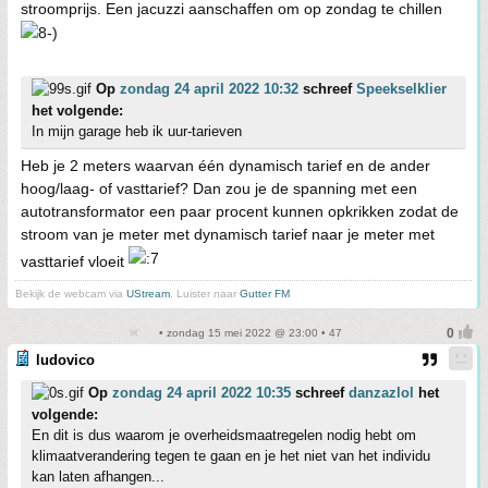
stroomprijs. Een jacuzzi aanschaffen om op zondag te chillen
Op
zondag 24 april 2022 10:32
schreef
Speekselklier
het volgende:
In mijn garage heb ik uur-tarieven
Heb je 2 meters waarvan één dynamisch tarief en de ander
hoog/laag- of vasttarief? Dan zou je de spanning met een
autotransformator een paar procent kunnen opkrikken zodat de
stroom van je meter met dynamisch tarief naar je meter met
vasttarief vloeit
Bekijk de webcam via
UStream
. Luister naar
Gutter FM
• zondag 15 mei 2022 @ 23:00 • 47
ludovico
Op
zondag 24 april 2022 10:35
schreef
danzazlol
het
volgende:
En dit is dus waarom je overheidsmaatregelen nodig hebt om
klimaatverandering tegen te gaan en je het niet van het individu
kan laten afhangen...