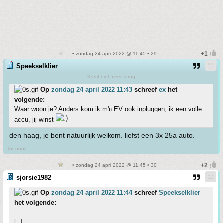
• zondag 24 april 2022 @ 11:45 • 29
Speekselklier
Komt niet meer terug
Op
zondag 24 april 2022 11:43
schreef
ex
het
volgende:
Waar woon je? Anders kom ik m'n EV ook inpluggen, ik een volle
accu, jij winst
den haag, je bent natuurlijk welkom. liefst een 3x 25a auto.
Tot nooit .......
• zondag 24 april 2022 @ 11:45 • 30
sjorsie1982
Op
zondag 24 april 2022 11:44
schreef
Speekselklier
het volgende:
[..]