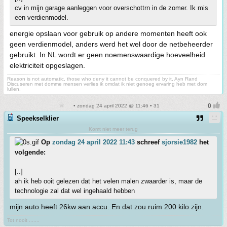
cv in mijn garage aanleggen voor overschottrn in de zomer. Ik mis
een verdienmodel.
energie opslaan voor gebruik op andere momenten heeft ook
geen verdienmodel, anders werd het wel door de netbeheerder
gebruikt. In NL wordt er geen noemenswaardige hoeveelheid
elektriciteit opgeslagen.
Reason is not automatic, those who deny it cannot be conquered by it, Ayn Rand
Discuseren met domme mensen verlies ik omdat ik niet genoeg ervaring heb met dom
lullen.
• zondag 24 april 2022 @ 11:46 • 31
Speekselklier
Komt niet meer terug
Op
zondag 24 april 2022 11:43
schreef
sjorsie1982
het
volgende:
[..]
ah ik heb ooit gelezen dat het velen malen zwaarder is, maar de
technologie zal dat wel ingehaald hebben
mijn auto heeft 26kw aan accu. En dat zou ruim 200 kilo zijn.
Tot nooit .......