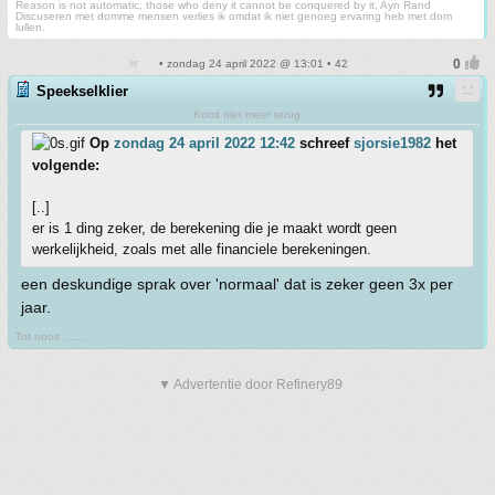
Reason is not automatic, those who deny it cannot be conquered by it, Ayn Rand
Discuseren met domme mensen verlies ik omdat ik niet genoeg ervaring heb met dom
lullen.
• zondag 24 april 2022 @ 13:01 • 42
Speekselklier
Komt niet meer terug
Op
zondag 24 april 2022 12:42
schreef
sjorsie1982
het
volgende:
[..]
er is 1 ding zeker, de berekening die je maakt wordt geen
werkelijkheid, zoals met alle financiele berekeningen.
een deskundige sprak over 'normaal' dat is zeker geen 3x per
jaar.
Tot nooit .......
▼ Advertentie door Refinery89