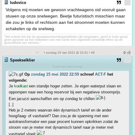
ludovico
Volgens mij moeten we gewoon vrachtwagens oid vooruit gaan
stuwen op onze snelwegen. Beetje futuristisch misschien maar
die zou je links of rechtsom aan het stroomnet moeten kunnen
schakelen op de snelweg.
"Het enkele feit dat de gewasbeschermingsmiddelen zijn toegelaten, geeft in ieder geval
geen garantie op het ontbreken van met name een uitgesteld schadelijk effect op de
gezondheid van mensen."
• zondag 15 mei 2022 @ 23:31 • 49
Speekselklier
Komt niet meer terug
Op
zondag 15 mei 2022 22:59
schreef
ACT-F
het
volgende:
Je
koelkast
een standje hoger zetten. Je eigen waterput slaan en
oppompen naar een hoog reservoir bij een negatieve stroomprijs.
Een jacuzzi aanschaffen om op zondag te chillen
[..]
Heb je 2 meters waarvan één dynamisch tarief en de ander
hoog/laag- of vasttarief? Dan zou je de spanning met een
autotransformator een paar procent kunnen opkrikken zodat de
stroom van je meter met dynamisch tarief naar je meter met
vasttarief vloeit