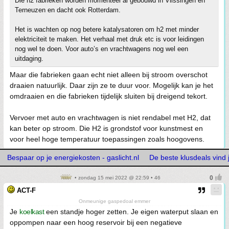
Die h2 fabrieken worden momenteel al gebouwd in Vlissingen en
Terneuzen en dacht ook Rotterdam.
Het is wachten op nog betere katalysatoren om h2 met minder
elektriciteit te maken. Het verhaal met druk etc is voor leidingen
nog wel te doen. Voor auto’s en vrachtwagens nog wel een
uitdaging.
Maar die fabrieken gaan echt niet alleen bij stroom overschot
draaien natuurlijk. Daar zijn ze te duur voor. Mogelijk kan je het
omdraaien en die fabrieken tijdelijk sluiten bij dreigend tekort.
Vervoer met auto en vrachtwagen is niet rendabel met H2, dat
kan beter op stroom. Die H2 is grondstof voor kunstmest en
voor heel hoge temperatuur toepassingen zoals hoogovens.
Bespaar op je energiekosten - gaslicht.nl
De beste klusdeals vind j
• zondag 15 mei 2022 @ 22:59 • 46
ACT-F
Onmeunige gaspedoal emmer
Je
koelkast
een standje hoger zetten. Je eigen waterput slaan en
oppompen naar een hoog reservoir bij een negatieve