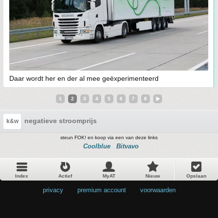
Daar wordt her en der al mee geëxperimenteerd
1
2
3
4
5
6
7
8
negatieve stroomprijs
k&w
steun FOK! en koop via een van deze links
Coolblue
Bitvavo
Index
Actief
MyAT
Nieuw
Opslaan
privacy
•
premium account
•
voorwaarden