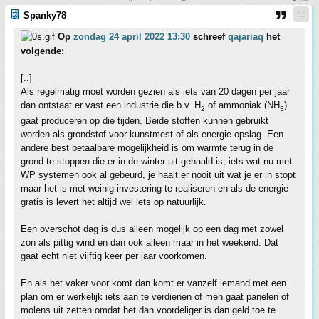
Spanky78
Op
zondag 24 april 2022 13:30
schreef
qajariaq
het
volgende:
[..]
Als regelmatig moet worden gezien als iets van 20 dagen per jaar
dan ontstaat er vast een industrie die b.v. H
of ammoniak (NH
)
2
3
gaat produceren op die tijden. Beide stoffen kunnen gebruikt
worden als grondstof voor kunstmest of als energie opslag. Een
andere best betaalbare mogelijkheid is om warmte terug in de
grond te stoppen die er in de winter uit gehaald is, iets wat nu met
WP systemen ook al gebeurd, je haalt er nooit uit wat je er in stopt
maar het is met weinig investering te realiseren en als de energie
gratis is levert het altijd wel iets op natuurlijk.
Een overschot dag is dus alleen mogelijk op een dag met zowel
zon als pittig wind en dan ook alleen maar in het weekend. Dat
gaat echt niet vijftig keer per jaar voorkomen.
En als het vaker voor komt dan komt er vanzelf iemand met een
plan om er werkelijk iets aan te verdienen of men gaat panelen of
molens uit zetten omdat het dan voordeliger is dan geld toe te