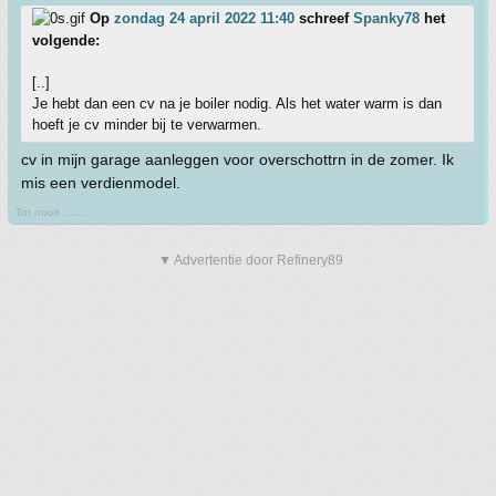
Op
zondag 24 april 2022 11:40
schreef
Spanky78
het
volgende:
[..]
Je hebt dan een cv na je boiler nodig. Als het water warm is dan
hoeft je cv minder bij te verwarmen.
cv in mijn garage aanleggen voor overschottrn in de zomer. Ik
mis een verdienmodel.
Tot nooit .......
▼ Advertentie door Refinery89