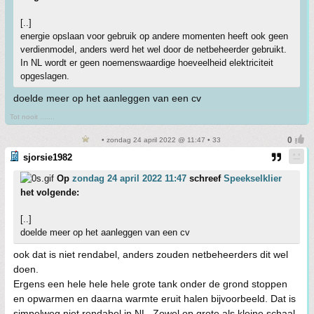
[..]
energie opslaan voor gebruik op andere momenten heeft ook geen
verdienmodel, anders werd het wel door de netbeheerder gebruikt.
In NL wordt er geen noemenswaardige hoeveelheid elektriciteit
opgeslagen.
doelde meer op het aanleggen van een cv
Tot nooit .......
• zondag 24 april 2022 @ 11:47 • 33
sjorsie1982
Op
zondag 24 april 2022 11:47
schreef
Speekselklier
het volgende:
[..]
doelde meer op het aanleggen van een cv
ook dat is niet rendabel, anders zouden netbeheerders dit wel
doen.
Ergens een hele hele hele grote tank onder de grond stoppen
en opwarmen en daarna warmte eruit halen bijvoorbeeld. Dat is
simpelweg niet rendabel in NL. Zowel op grote als kleine schaal