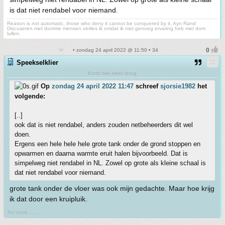
is dat niet rendabel voor niemand.
Reason is not automatic, those who deny it cannot be conquered by it, Ayn Rand
Discuseren met domme mensen verlies ik omdat ik niet genoeg ervaring heb met dom
lullen.
• zondag 24 april 2022 @ 11:50 • 34
Speekselklier
Komt niet meer terug
Op
zondag 24 april 2022 11:47
schreef
sjorsie1982
het
volgende:
[..]
ook dat is niet rendabel, anders zouden netbeheerders dit wel
doen.
Ergens een hele hele hele grote tank onder de grond stoppen en
opwarmen en daarna warmte eruit halen bijvoorbeeld. Dat is
simpelweg niet rendabel in NL. Zowel op grote als kleine schaal is
dat niet rendabel voor niemand.
grote tank onder de vloer was ook mijn gedachte. Maar hoe krijg
ik dat door een kruipluik.
Tot nooit .......