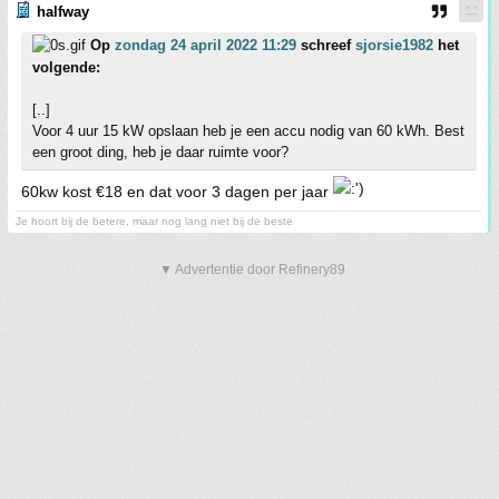
halfway
Op
zondag 24 april 2022 11:29
schreef
sjorsie1982
het
volgende:
[..]
Voor 4 uur 15 kW opslaan heb je een accu nodig van 60 kWh. Best
een groot ding, heb je daar ruimte voor?
60kw kost €18 en dat voor 3 dagen per jaar
Je hoort bij de betere, maar nog lang niet bij de beste
▼ Advertentie door Refinery89