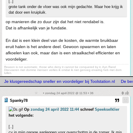
[..]
grote tank onder de vloer was ook mijn gedachte. Maar hoe krijg ik
dat door een kruipluik.
op manieren die zo duur zijn dat het niet rendabel is.
Dat is afhankelijk van je fundatie.
En dat is een klein deel van de kosten, de warmte bruikbaar
eruit halen is het andere deel. Gewoon opwarmen en laten
afkoelen kan ook, maar dan is een straalkachel efficienter en
voordeliger.
Reason is not automatic, those who deny it cannot be conquered by it, Ayn Rand
Discuseren met domme mensen verlies ik omdat ik niet genoeg ervaring heb met dom
lullen.
Je klusgereedschap sneller en voordeliger bij Toolstation.nl
De bes
• zondag 24 april 2022 @ 11:53 • 36
Spanky78
Op
zondag 24 april 2022 11:44
schreef
Speekselklier
het volgende:
[..]
cv in mijn garage aanleggen voor overschottrn in de zomer. Ik mis