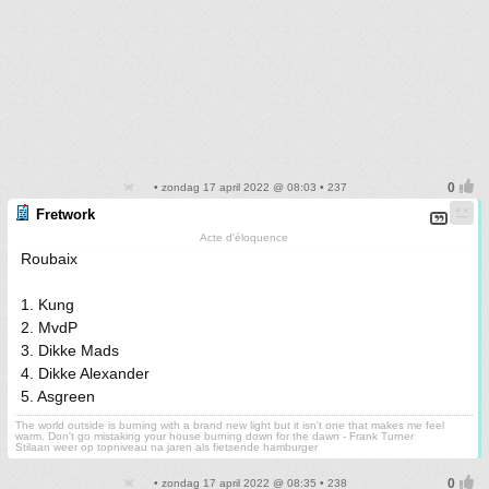
• zondag 17 april 2022 @ 08:03 • 237
Fretwork
Acte d'éloquence
Roubaix
1. Kung
2. MvdP
3. Dikke Mads
4. Dikke Alexander
5. Asgreen
The world outside is burning with a brand new light but it isn't one that makes me feel
warm. Don't go mistaking your house burning down for the dawn - Frank Turner
Stilaan weer op topniveau na jaren als fietsende hamburger
• zondag 17 april 2022 @ 08:35 • 238