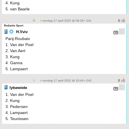
4. Kung
5. van Baarle
• zondag 17 april 2022 @ 09:28 • 241
Redactie Sport
H.Vviv
Parij-Roubaix
1. Van der Poel
2. Van Aert
3. Kung
4. Ganna
5. Lampaert
• zondag 17 april 2022 @ 10:44 • 242
lytsewiete
1. Van der Poel
2. Kung
3. Pedersen
4. Lampaert
5. Teunissen