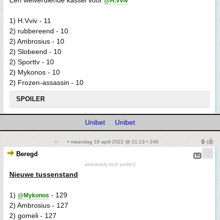
Een welverdiende kassei voor
@H.Vviv
1) H.Vviv - 11
2) rubbereend - 10
2) Ambrosius - 10
2) Slobeend - 10
2) Sporttv - 10
2) Mykonos - 10
2) Frozen-assassin - 10
SPOILER
Unibet
Unibet
• maandag 18 april 2022 @ 21:13 • 246
Beregd
absolutely inch perfect
Nieuwe tussenstand
1)
- 129
@Mykonos
2) Ambrosius - 127
2) gomeli - 127