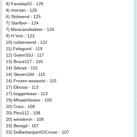
4) Faraday01 - 126
4) marsan - 126
6) Slobeend - 125
7) Starflyer - 124
7) Mexicanobakker - 124
9) H.Vviv - 123
10) rubbereend - 122
11) Felagund - 119
12) GotenSSJ - 117
13) Bruce117 - 116
14) Sdivad - 115
14) Steven184 - 115
14) Frozen-assassin - 115
17) Elbosia - 113
17) baggerbaas - 113
19) Afhaalchinees - 109
20) Coos - 108
20) Pino112 - 108
20) wimderon - 108
23) Beregd - 107
23) DeBarbarijseVOCrover - 107