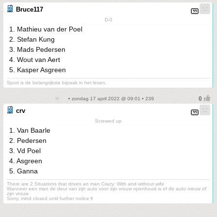
Bruce117
D-0
1. Mathieu van der Poel
2. Stefan Kung
3. Mads Pedersen
4. Wout van Aert
5. Kasper Asgreen
Sport is de belangrijkste bijzaak in het leven.
• zondag 17 april 2022 @ 09:01 • 239
crv
Screwed up
1. Van Baarle
2. Pedersen
3. Vd Poel
4. Asgreen
5. Ganna
There are 2 Situations that drives an man Crazy: With and without wife
Wanneer een man de deur van zijn auto voor zijn vrouw openhoud is of de auto nieuw of
zijn vrouw
Sorry, mind closed until further notice🍷