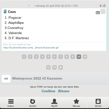
• dinsdag 19 april 2022 @ 11:51 • 250
Coos
1. Pogacar
2. Alaphillipe
3.Cosnefroy
4. Valverde
5. D.F. Martinez
Een 2e kut maakt je blut
http://i3.photobucket.com(...)intune/ILbarcode.gif
1
2
3
4
5
6
7
8
9
10
11
12
13
Wielerprono 2022 #2 Kasseien
wlr
steun FOK! en koop via een van deze links
Coolblue
Bitvavo
Index
Actief
MyAT
Nieuw
Dicht