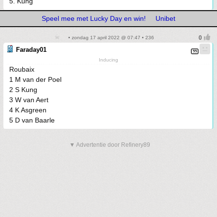
5. Kung
Speel mee met Lucky Day en win!
Unibet
• zondag 17 april 2022 @ 07:47 • 236
Faraday01
Inducing
Roubaix
1 M van der Poel
2 S Kung
3 W van Aert
4 K Asgreen
5 D van Baarle
▼ Advertentie door Refinery89