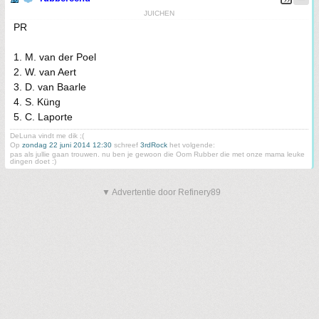
JUICHEN
PR
1. M. van der Poel
2. W. van Aert
3. D. van Baarle
4. S. Küng
5. C. Laporte
DeLuna vindt me dik ;(
Op
zondag 22 juni 2014 12:30
schreef
3rdRock
het volgende:
pas als jullie gaan trouwen. nu ben je gewoon die Oom Rubber die met onze mama leuke
dingen doet :)
▼ Advertentie door Refinery89