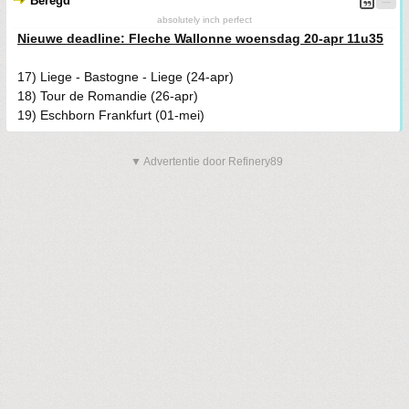
Beregd
absolutely inch perfect
Nieuwe deadline: Fleche Wallonne woensdag 20-apr 11u35
17) Liege - Bastogne - Liege (24-apr)
18) Tour de Romandie (26-apr)
19) Eschborn Frankfurt (01-mei)
▼ Advertentie door Refinery89