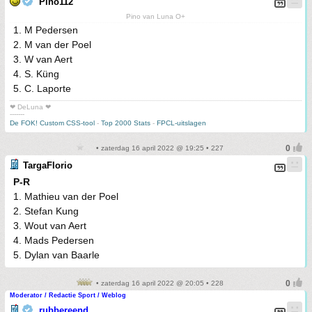
Pino112
Pino van Luna O+
1. M Pedersen
2. M van der Poel
3. W van Aert
4. S. Küng
5. C. Laporte
❤ DeLuna ❤
-------
De FOK! Custom CSS-tool
-
Top 2000 Stats
-
FPCL-uitslagen
• zaterdag 16 april 2022 @ 19:25 • 227
TargaFlorio
P-R
1. Mathieu van der Poel
2. Stefan Kung
3. Wout van Aert
4. Mads Pedersen
5. Dylan van Baarle
• zaterdag 16 april 2022 @ 20:05 • 228
Moderator / Redactie Sport / Weblog
rubbereend