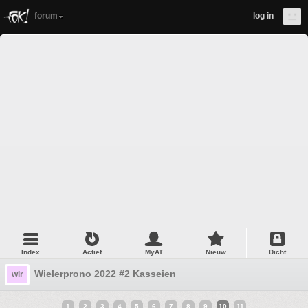
forum
log in
Index
Actief
MyAT
Nieuw
Dicht
Wielerprono 2022 #2 Kasseien
wlr
1
2
3
4
5
6
7
8
9
10
11