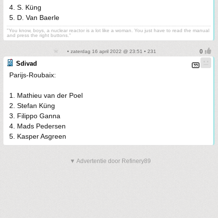
4. S. Küng
5. D. Van Baerle
"You know, boys, a nuclear reactor is a lot like a woman. You just have to read the manual
and press the right buttons."
• zaterdag 16 april 2022 @ 23:51 • 231
Sdivad
Parijs-Roubaix:
1. Mathieu van der Poel
2. Stefan Küng
3. Filippo Ganna
4. Mads Pedersen
5. Kasper Asgreen
▼ Advertentie door Refinery89