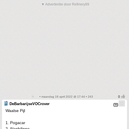
▼ Advertentie door Refinery89
• maandag 18 april 2022 @ 17:44 • 243
DeBarbarijseVOCrover
Waalse Pijl
1. Pogacar
2. Alaphilippe