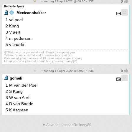
• zondag 17 april 2022 @ 00:05 • 233
Redactie Sport
Mexicanobakker
1 vd poel
2 Kung
3 V aert
4 m pedersen
5 v baarle
\[i\]Put me on a pedestal and I'll only disappoint you
Tell me I'm exceptional and I promise to exploit you
Give me all your money and I'll make some origami honey
I think you're a joke but I don't find you very funny\[/i\]
• zondag 17 april 2022 @ 00:23 • 234
gomeli
1 M van der Poel
2 S Kung
3 W van Aert
4 D van Baarle
5 K Asgreen
▼ Advertentie door Refinery89