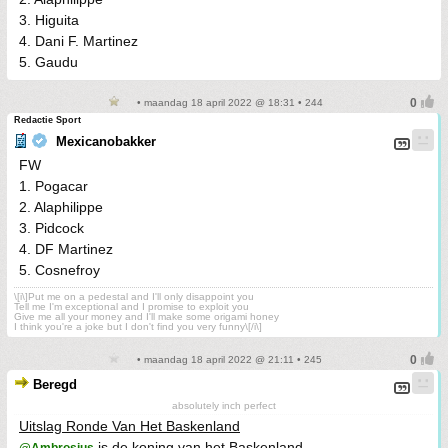
3. Higuita
4. Dani F. Martinez
5. Gaudu
• maandag 18 april 2022 @ 18:31 • 244
Redactie Sport
Mexicanobakker
FW
1. Pogacar
2. Alaphilippe
3. Pidcock
4. DF Martinez
5. Cosnefroy
\[i\]Put me on a pedestal and I'll only disappoint you
Tell me I'm exceptional and I promise to exploit you
Give me all your money and I'll make some origami honey
I think you're a joke but I don't find you very funny\[/i\]
• maandag 18 april 2022 @ 21:11 • 245
Beregd
absolutely inch perfect
Uitslag Ronde Van Het Baskenland
is de koning van het Baskenland