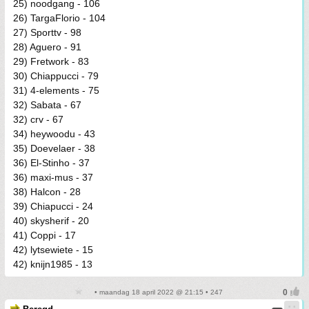
25) noodgang - 106
26) TargaFlorio - 104
27) Sporttv - 98
28) Aguero - 91
29) Fretwork - 83
30) Chiappucci - 79
31) 4-elements - 75
32) Sabata - 67
32) crv - 67
34) heywoodu - 43
35) Doevelaer - 38
36) El-Stinho - 37
36) maxi-mus - 37
38) Halcon - 28
39) Chiapucci - 24
40) skysherif - 20
41) Coppi - 17
42) lytsewiete - 15
42) knijn1985 - 13
• maandag 18 april 2022 @ 21:15 • 247