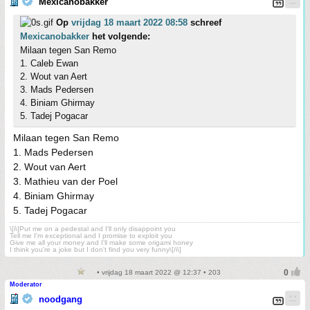
Mexicanobakker
Op
vrijdag 18 maart 2022 08:58
schreef
Mexicanobakker
het volgende:
Milaan tegen San Remo
1. Caleb Ewan
2. Wout van Aert
3. Mads Pedersen
4. Biniam Ghirmay
5. Tadej Pogacar
Milaan tegen San Remo
1. Mads Pedersen
2. Wout van Aert
3. Mathieu van der Poel
4. Biniam Ghirmay
5. Tadej Pogacar
\[i\]Put me on a pedestal and I'll only disappoint you
Tell me I'm exceptional and I promise to exploit you
Give me all your money and I'll make some origami honey
I think you're a joke but I don't find you very funny\[/i\]
• vrijdag 18 maart 2022 @ 12:37 • 203
Moderator
noodgang