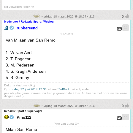
sig verwijderd door FA
• vrijdag 18 maart 2022 @ 18:27 • 213
Moderator / Redactie Sport / Weblog
rubbereend
JUICHEN
Van Milaan van San Remo
1. W. van Aert
2. T. Pogacar
3. M. Pedersen
4. S. Kragh Andersen
5. B. Girmay
DeLuna vindt me dik ;(
Op
zondag 22 juni 2014 12:30
schreef
3rdRock
het volgende:
pas als jullie gaan trouwen. nu ben je gewoon die Oom Rubber die met onze mama leuke
dingen doet :)
• vrijdag 18 maart 2022 @ 18:46 • 214
Redactie Sport / Supervogel
Pino112
Pino van Luna O+
Milan-San Remo