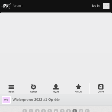
forum
log in
Index
Actief
MyAT
Nieuw
Dicht
Wielerprono 2022 #1 Op één
wlr
1
2
3
4
5
6
7
8
9
10
11