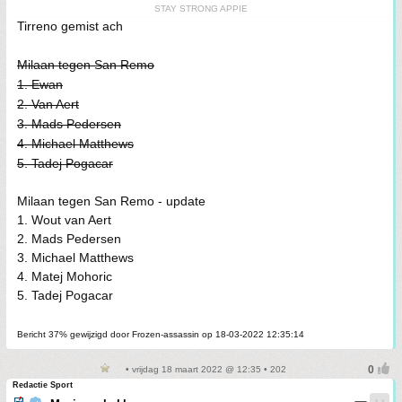
STAY STRONG APPIE
Tirreno gemist ach
Milaan tegen San Remo
1. Ewan
2. Van Aert
3. Mads Pedersen
4. Michael Matthews
5. Tadej Pogacar
Milaan tegen San Remo - update
1. Wout van Aert
2. Mads Pedersen
3. Michael Matthews
4. Matej Mohoric
5. Tadej Pogacar
Bericht 37% gewijzigd door Frozen-assassin op 18-03-2022 12:35:14
• vrijdag 18 maart 2022 @ 12:35 • 202
Redactie Sport