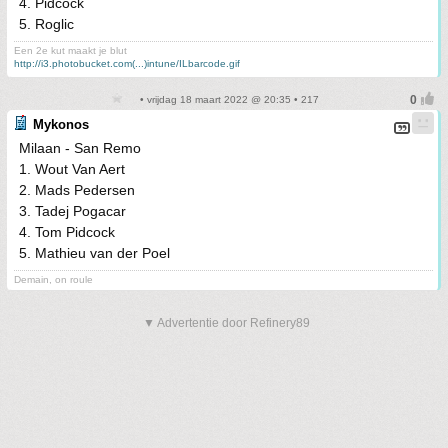
4. Pidcock
5. Roglic
Een 2e kut maakt je blut
http://i3.photobucket.com(...)intune/ILbarcode.gif
• vrijdag 18 maart 2022 @ 20:35 • 217
Mykonos
Milaan - San Remo
1. Wout Van Aert
2. Mads Pedersen
3. Tadej Pogacar
4. Tom Pidcock
5. Mathieu van der Poel
Demain, on roule
▼ Advertentie door Refinery89