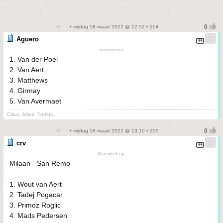
• vrijdag 18 maart 2022 @ 12:52 • 204
Aguero
oooooooo
1. Van der Poel
2. Van Aert
3. Matthews
4. Girmay
5. Van Avermaet
Citius, Altius, Fortius.
• vrijdag 18 maart 2022 @ 13:10 • 205
crv
Screwed up
Milaan - San Remo
1. Wout van Aert
2. Tadej Pogacar
3. Primoz Roglic
4. Mads Pedersen