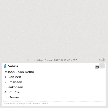
• vrijdag 18 maart 2022 @ 13:40 • 207
Sabata
Milaan - San Remo
1. Van Aert
2. Philipsen
3. Jakobsen
4. Vd Poel
5. Grmay
"Und Niemals Vergessen - Eisern Union!"