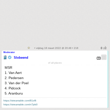
• vrijdag 18 maart 2022 @ 20:48 • 218
Moderator
Slobeend
of all places
MSR
1. Van Aert
2. Pedersen
3. Van der Poel
4. Pidcock
5. Aranburu
https://streamable.com/81ofli
https://streamable.com/n7jvb0