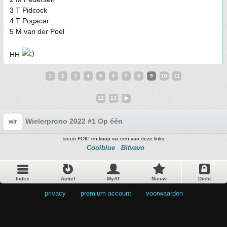
3 T Pidcock
4 T Pogacar
5 M van der Poel
HH
1
2
3
4
5
6
7
8
9
10
11
12
13
Wielerprono 2022 #1 Op één
wlr
steun FOK! en koop via een van deze links
Coolblue
Bitvavo
Index
Actief
MyAT
Nieuw
Dicht
privacy
•
premium account
•
voorwaarden