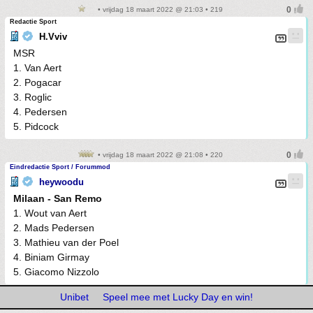
• vrijdag 18 maart 2022 @ 21:03 • 219
Redactie Sport
H.Vviv
MSR
1. Van Aert
2. Pogacar
3. Roglic
4. Pedersen
5. Pidcock
• vrijdag 18 maart 2022 @ 21:08 • 220
Eindredactie Sport / Forummod
heywoodu
Milaan - San Remo
1. Wout van Aert
2. Mads Pedersen
3. Mathieu van der Poel
4. Biniam Girmay
5. Giacomo Nizzolo
Unibet
Speel mee met Lucky Day en win!