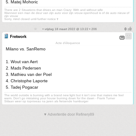
5. Matej Mohoric
There are 2 Situations that drives an man Crazy: With and without wife
Wanneer een man de deur van zijn auto voor zijn vrouw openhoud is of de auto nieuw of
zijn vrouw
Sorry, mind closed until further notice🍷
• vrijdag 18 maart 2022 @ 13:22 • 206
Fretwork
Acte d'éloquence
Milano vs. SanRemo
1. Wout van Aert
2. Mads Pedersen
3. Mathieu van der Poel
4. Christophe Laporte
5. Tadej Pogacar
The world outside is burning with a brand new light but it isn't one that makes me feel
warm. Don't go mistaking your house burning down for the dawn - Frank Turner
Stilaan weer op topniveau na jaren als fietsende hamburger
▼ Advertentie door Refinery89