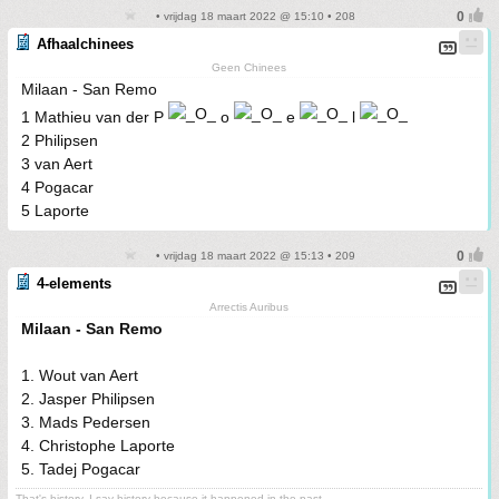
• vrijdag 18 maart 2022 @ 15:10 • 208
Afhaalchinees
Geen Chinees
Milaan - San Remo
1 Mathieu van der P
o
e
l
2 Philipsen
3 van Aert
4 Pogacar
5 Laporte
• vrijdag 18 maart 2022 @ 15:13 • 209
4-elements
Arrectis Auribus
Milaan - San Remo
1. Wout van Aert
2. Jasper Philipsen
3. Mads Pedersen
4. Christophe Laporte
5. Tadej Pogacar
That's history. I say history because it happened in the past.