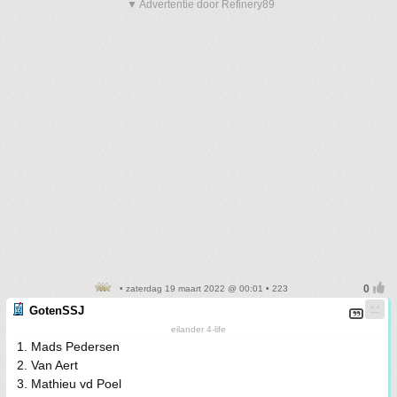
▼ Advertentie door Refinery89
• zaterdag 19 maart 2022 @ 00:01 • 223
GotenSSJ
eilander 4-life
1. Mads Pedersen
2. Van Aert
3. Mathieu vd Poel