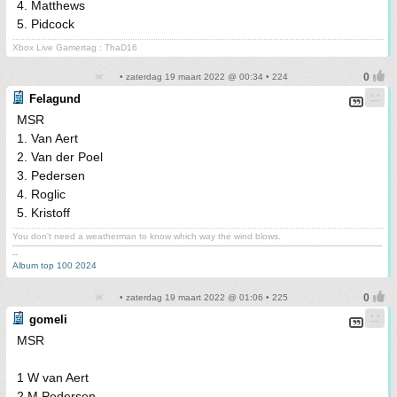
4. Matthews
5. Pidcock
Xbox Live Gamertag : ThaD16
• zaterdag 19 maart 2022 @ 00:34 • 224
Felagund
MSR
1. Van Aert
2. Van der Poel
3. Pedersen
4. Roglic
5. Kristoff
You don't need a weatherman to know which way the wind blows.
-------------------------------------------------------------------------------------------------------------------------------------------
--
Album top 100 2024
• zaterdag 19 maart 2022 @ 01:06 • 225
gomeli
MSR
1 W van Aert
2 M Pedersen