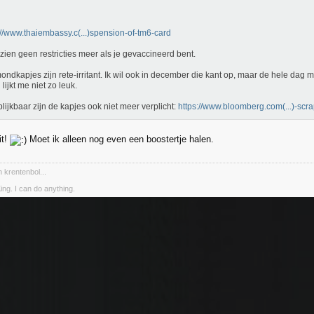
://www.thaiembassy.c(...)spension-of-tm6-card
 zien geen restricties meer als je gevaccineerd bent.
ondkapjes zijn rete-irritant. Ik wil ook in december die kant op, maar de hele dag 
lijkt me niet zo leuk.
 blijkbaar zijn de kapjes ook niet meer verplicht:
https://www.bloomberg.com(...)-sc
it!
Moet ik alleen nog even een boostertje halen.
 krentenbol...
ing. I can do anything.