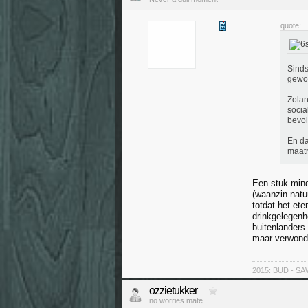
quote:
Sinds
gewo
Zolan
socia
bevol
En da
maatr
Een stuk mind
(waanzin natu
totdat het et
drinkgelegenh
buitenlanders 
maar verwonde
2015: BUD - SAW
ozzietukker
no worries mate