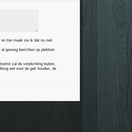
 en toe maak zie ik dat nu niet
k al genoeg berichten op plekken
rist zal de verplichting buiten,
lking wel voor de gek houden, de