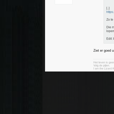
[..]
https
Zo te
Die m
lopen 
Edit:
Ziet er goed u
Het leven is geen
Volg de pijlen.
I am the Lizard K