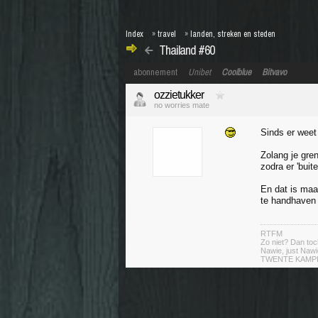
Index
»
travel
»
landen, streken en steden
Thailand #60
abonnement
Unibet
Coolblue
Bitvavo
ozzietukker
no worries mate
Sinds er weet
Zolang je gre
zodra er 'bui
En dat is maa
te handhaven 
RTFM
Zo niet? Dan toc
Nawie, just Nawi
TWENTE KAMP