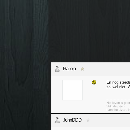
Hallojo
En nog steed
zal wel niet.
Het leven is geen
Volg de pijlen.
I am the Lizard K
JohnDDD