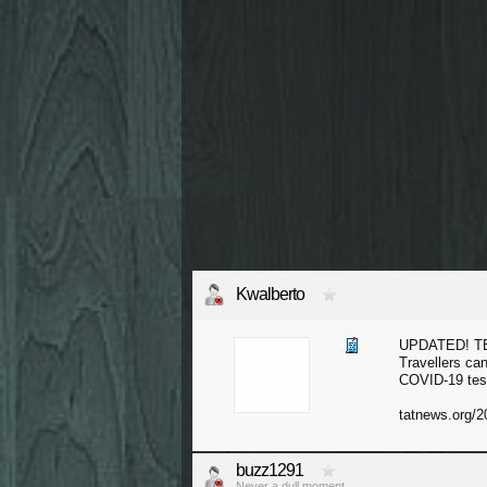
Kwalberto
UPDATED! TES
Travellers can
COVID-19 test
tatnews.org/2
buzz1291
Never a dull moment