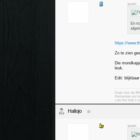
quote:
En no
afgel
https://www.t
Zo te zien gee
Die mondkapjes
leuk.
Edit: blijkbaa
Gaat voor de B
Humanitas est in
I am the hole I ca
Hallojo
quote: