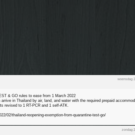
woensdag 2
T & GO rules to ease from 1 March 2022
 arrive in Thailand by air, land, and water with the required prepaid accommod
s revised to 1 RT-PCR and 1 self-ATK.
022/02/thailand-reopening-exemption-from-quarantine-test-go/
zondag 2