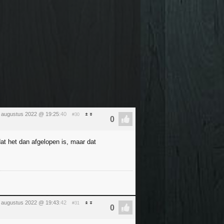
5 augustus 2022 @ 19:25
:40
#30
at het dan afgelopen is, maar dat
5 augustus 2022 @ 19:43
:42
#31