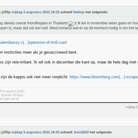
Op
vrijdag 5 augustus 2022 19:25
schreef
Hallojo
het volgende:
g steeds overal mondkapjes in Thailand
Ik wil in november weer gaan en ho
open is, maar dat zal wel niet. Weet iemand wat er op dit moment nodig is om het 
haiembassy.c(...)spension-of-tm6-card
n restricties meer als je gevaccineerd bent.
 zijn rete-irritant. Ik wil ook in december die kant op, maar de hele dag met 
r zijn de kapjes ook niet meer verplicht:
https://www.bloomberg.com(...)-scra
HFH-award 2005!
 bestias bonitas.
n't get out of.
vrijdag 
Op
vrijdag 5 augustus 2022 19:43
schreef
JohnDDD
het volgende: