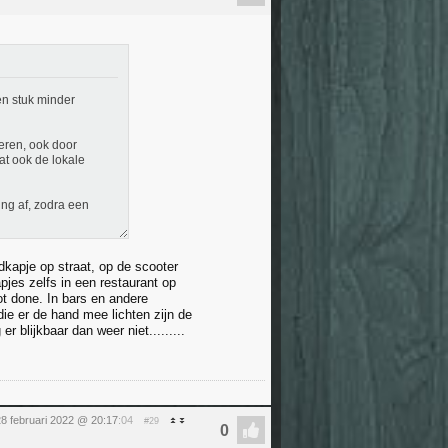
en stuk minder
eren, ook door
at ook de lokale
ing af, zodra een
dkapje op straat, op de scooter
jes zelfs in een restaurant op
t done. In bars en andere
ie er de hand mee lichten zijn de
 blijkbaar dan weer niet.........
8 februari 2022 @ 20:17
:04
#29