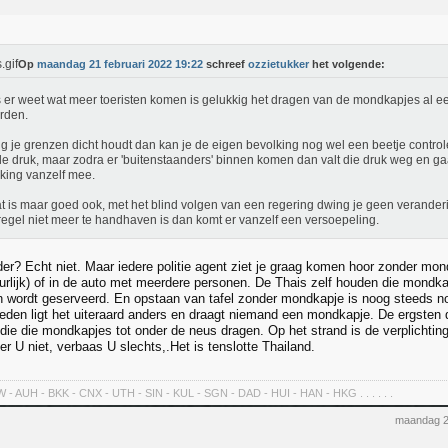
Op
maandag 21 februari 2022 19:22
schreef
ozzietukker
het volgende:
 er weet wat meer toeristen komen is gelukkig het dragen van de mondkapjes al e
rden.
g je grenzen dicht houdt dan kan je de eigen bevolking nog wel een beetje control
le druk, maar zodra er 'buitenstaanders' binnen komen dan valt die druk weg en ga
king vanzelf mee.
t is maar goed ook, met het blind volgen van een regering dwing je geen verander
egel niet meer te handhaven is dan komt er vanzelf een versoepeling.
er? Echt niet. Maar iedere politie agent ziet je graag komen hoor zonder mon
urlijk) of in de auto met meerdere personen. De Thais zelf houden die mondkap
en wordt geserveerd. En opstaan van tafel zonder mondkapje is noog steeds no
eden ligt het uiteraard anders en draagt niemand een mondkapje. De ergsten d
die die mondkapjes tot onder de neus dragen. Op het strand is de verplichting er
r U niet, verbaas U slechts,.Het is tenslotte Thailand.
 - AUH - BKK - CNX - UTH - SIN - KUL - SGN - DAD - HUI - HAN - HKG . . . . . .
maandag 2