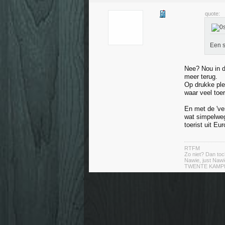
quote:
Een s
Nee? Nou in d
meer terug.
Op drukke ple
waar veel toe
En met de 've
wat simpelweg
toerist uit Eu
RTFM
Zo niet? Dan toc
Nawie, just Nawi
TWENTE KAMP