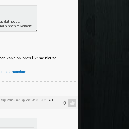
op dat het dan
land binnen te komen?
een kapje op lopen lijkt me niet zo
ps-mask-mandate
5 augustus 2022 @ 20:23
:37
#32