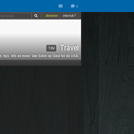
doneren
inbreuk?
Travel
TRV
 tips, info en meer. Van Schin op Geul tot de USA.