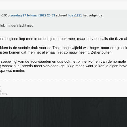
Op
zondag 27 februari 2022 20:33
schreef
buzz1291
het volgende:
tuk minder? Echt niet.
en beginne liep men in de dorpjes er ook mee, maar op vidoecalls die ik zo af
kken is de sociale druk voor de Thais ongetwijfeld wat hoger, maar er zijn oo
risten komen dat men het allemaal niet zo nauw neemt. Zeker buiten.
rsoepeling' van de voorwaarden en dus ook het binnenkomen van de normale toe
 waanzin is, steeds meer vervagen, gelukkig maar, want je kan je eigen bevo
ropa wat minder.
h!
e!
IOEN.