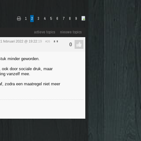
1
2
3
4
5
6
7
8
9
actieve topics
nieuwe topics
1 februari 2022 @ 19:22
:19
#26
stuk minder geworden.
, ook door sociale druk, maar
king vanzelf mee.
af, zodra een maatregel niet meer