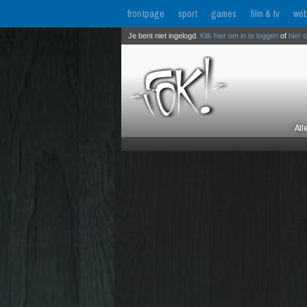
frontpage
sport
games
film & tv
web
Je bent niet ingelogd.
Klik hier om in te loggen
of
hier 
All