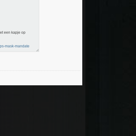
met een kapje op
raps-mask-mandate