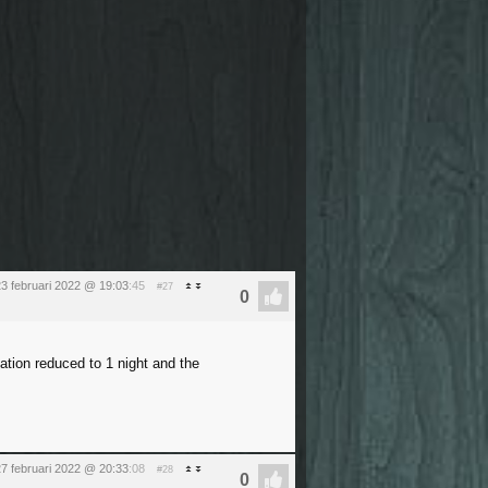
3 februari 2022 @ 19:03
:45
#27
ation reduced to 1 night and the
7 februari 2022 @ 20:33
:08
#28