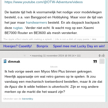
https://www.youtube.com/@OTW-Adventure/videos
De laatste tijd heb ik voornamelijk het nodige voor modelvliegen
besteld, o.a. van Banggood en Hobbyking. Maar voor de tijd van
het jaar maar
handwarmers
besteld. En als daypack backpack
deze
rugtas
. Verder niet echt. Ik wacht nog op een Xiaomi
BE7000 Router en BE3600 als mesh versterker.
The ripple effect starts with making a splash ~ Life is not a dish of copy pasta ~
⳽ᖾiz
Hoesjes? Casetify!
Bonprix
Speel mee met Lucky Day en win!
• maandag 11 november 2024 @ 09:14 • 111
dimmak
bitcoin
Ik heb vorige week een Miyoo Mini Plus binnen gekregen.
Heerlijk apparaatje om wat retro games op te spelen. Ik zou
vandaag een mechanisch toetsenbord bestellen, maar ik zie dat
de Ajazz die ik wilde hebben is uitverkocht. Zijn er nog andere
merken op de markt die het waard zijn?
Uitvinder van de
biersmiley
.