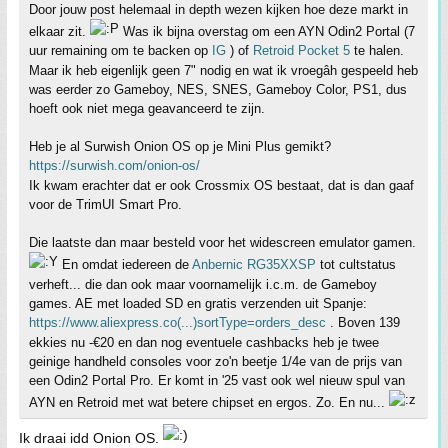
Door jouw post helemaal in depth wezen kijken hoe deze markt in
elkaar zit.
Was ik bijna overstag om een AYN Odin2 Portal (7
uur remaining om te backen op
IG
) of
Retroid Pocket 5
te halen.
Maar ik heb eigenlijk geen 7" nodig en wat ik vroegâh gespeeld heb
was eerder zo Gameboy, NES, SNES, Gameboy Color, PS1, dus
hoeft ook niet mega geavanceerd te zijn.
Heb je al Surwish Onion OS op je Mini Plus gemikt?
https://surwish.com/onion-os/
Ik kwam erachter dat er ook Crossmix OS bestaat, dat is dan gaaf
voor de TrimUI Smart Pro.
Die laatste dan maar besteld voor het widescreen emulator gamen.
En omdat iedereen de
Anbernic RG35XXSP
tot cultstatus
verheft... die dan ook maar voornamelijk i.c.m. de Gameboy
games. AE met loaded SD en gratis verzenden uit Spanje:
https://www.aliexpress.co(...)sortType=orders_desc
. Boven 139
ekkies nu -€20 en dan nog eventuele cashbacks heb je twee
geinige handheld consoles voor zo'n beetje 1/4e van de prijs van
een Odin2 Portal Pro. Er komt in '25 vast ook wel nieuw spul van
AYN en Retroid met wat betere chipset en ergos. Zo. En nu...
Ik draai idd Onion OS.