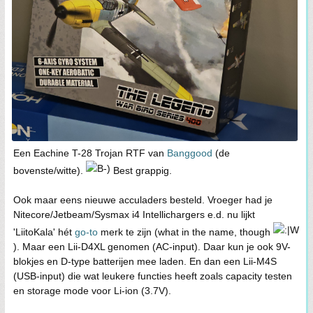
Een Eachine T-28 Trojan RTF van
Banggood
(de
bovenste/witte).
Best grappig.
Ook maar eens nieuwe acculaders besteld. Vroeger had je
Nitecore/Jetbeam/Sysmax i4 Intellichargers e.d. nu lijkt
'LiitoKala' hét
go-to
merk te zijn (what in the name, though
). Maar een Lii-D4XL genomen (AC-input). Daar kun je ook 9V-
blokjes en D-type batterijen mee laden. En dan een Lii-M4S
(USB-input) die wat leukere functies heeft zoals capacity testen
en storage mode voor Li-ion (3.7V).