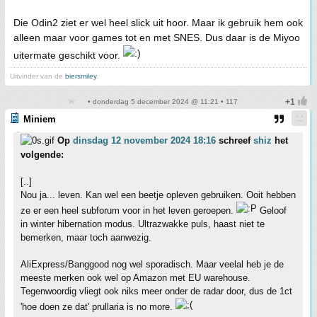
Die Odin2 ziet er wel heel slick uit hoor. Maar ik gebruik hem ook
alleen maar voor games tot en met SNES. Dus daar is de Miyoo
uitermate geschikt voor.
Uitvinder van de
biersmiley
.
• donderdag 5 december 2024 @ 11:21 • 117
Miniem
Op
dinsdag 12 november 2024 18:16
schreef
shiz
het
volgende:
[..]
Nou ja... leven. Kan wel een beetje opleven gebruiken. Ooit hebben
ze er een heel subforum voor in het leven geroepen.
Geloof
in winter hibernation modus. Ultrazwakke puls, haast niet te
bemerken, maar toch aanwezig.
AliExpress/Banggood nog wel sporadisch. Maar veelal heb je de
meeste merken ook wel op Amazon met EU warehouse.
Tegenwoordig vliegt ook niks meer onder de radar door, dus de 1ct
'hoe doen ze dat' prullaria is no more.