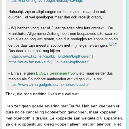
https://nl.nothing.tech/pages/holiday-savings
Natuurlijk zijn er altijd dingen die beter zijn... maar dan ook
duurder... of wel goedkoper maar dan ook redelijk crappy.
• Wij hebben vorig jaar of 2 jaar geleden ofzo iets ontdekt... De
Frankfurter Allgemeine Zeitung heeft een koopadvies site waar ze
van alles en nog wat testen, van dus oordopjes tot zonnelotion en
de tips daar zijn meestal spot-on met mijn eigen ervaringen.
Dus daar kun je ook nog kijken:
›
https://www.faz.net/kaufk(...)und-hifi/kopfhoerer/
|
https://www.faz.net/kaufk(...)n-in-ear-kopfhoerer/
• En als je geen
BOSE
/
Sennheiser
/
Sony
etc maar eerder dus
merken als Soundcore aanbevolen wilt krijgen kijk je op:
https://www.china-gadgets.de/themenwelt/audio/
Thnx, die rode nothing lijken me wel wat.
Heb zelf geen goede ervaring met Teufel. Heb een keer een vrij
dure noice cancelling koptelefoon gewonnen, maar koppelen
met bluetooth is drama. 1e koppelde aan welgeteld 0 apparaten.
2e die ik opgestuurd kreeg koppelt alleen met mn telefoon. Niet