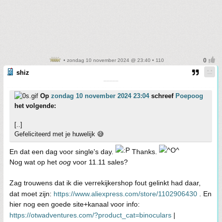
• zondag 10 november 2024 @ 23:40 • 110
shiz
¯¯¯¯¯
Op
zondag 10 november 2024 23:04
schreef
Poepoog
het volgende:
[..]
Gefeliciteerd met je huwelijk 😅
En dat een dag voor single's day.
Thanks.
Nog wat op het
oog
voor 11.11 sales?
Zag trouwens dat ik die verrekijkershop fout gelinkt had daar,
dat moet zijn:
https://www.aliexpress.com/store/1102906430
. En
hier nog een goede site+kanaal voor info:
https://otwadventures.com/?product_cat=binoculars
|