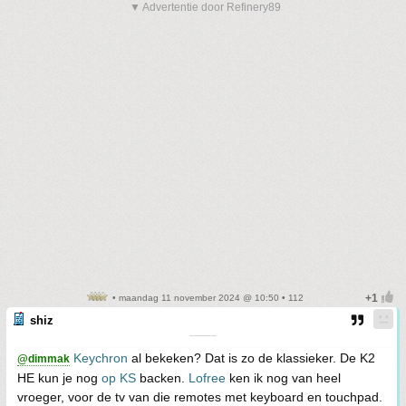
▼ Advertentie door Refinery89
• maandag 11 november 2024 @ 10:50 • 112
shiz
¯¯¯¯¯
Keychron
al bekeken? Dat is zo de klassieker. De K2
@dimmak
HE kun je nog
op KS
backen.
Lofree
ken ik nog van heel
vroeger, voor de tv van die remotes met keyboard en touchpad.