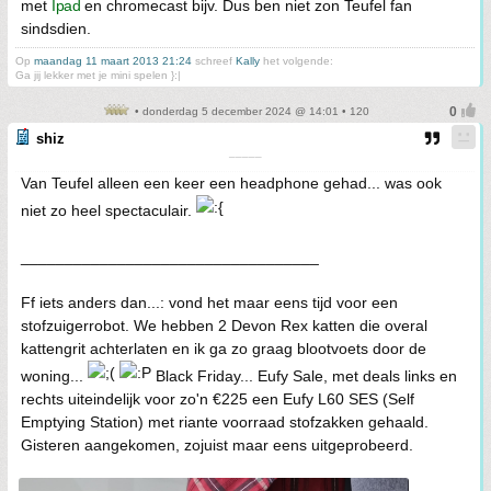
met
Ipad
en chromecast bijv. Dus ben niet zon Teufel fan
sindsdien.
Op
maandag 11 maart 2013 21:24
schreef
Kally
het volgende:
Ga jij lekker met je mini spelen }:|
• donderdag 5 december 2024 @ 14:01 • 120
shiz
¯¯¯¯¯
Van Teufel alleen een keer een headphone gehad... was ook
niet zo heel spectaculair.
__________________________________
Ff iets anders dan...: vond het maar eens tijd voor een
stofzuigerrobot. We hebben 2 Devon Rex katten die overal
kattengrit achterlaten en ik ga zo graag blootvoets door de
woning...
Black Friday... Eufy Sale, met deals links en
rechts uiteindelijk voor zo'n €225 een Eufy L60 SES (Self
Emptying Station) met riante voorraad stofzakken gehaald.
Gisteren aangekomen, zojuist maar eens uitgeprobeerd.