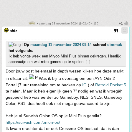
• zaterdag 23 november 2024 @ 02:45 • 115
shiz
¯¯¯¯¯
Op
maandag 11 november 2024 09:14
schreef
dimmak
het volgende:
Ik heb vorige week een Miyoo Mini Plus binnen gekregen. Heerlijk
apparaatje om wat retro games op te spelen. [..]
Door jouw post helemaal in depth wezen kijken hoe deze markt
in elkaar zit.
Was ik bijna overstag om een AYN Odin2
Portal (7 uur remaining om te backen op
IG
) of
Retroid Pocket 5
te halen. Maar ik heb eigenlijk geen 7" nodig en wat ik vroegâh
gespeeld heb was eerder zo Gameboy, NES, SNES, Gameboy
Color, PS1, dus hoeft ook niet mega geavanceerd te zijn.
Heb je al Surwish Onion OS op je Mini Plus gemikt?
https://surwish.com/onion-os/
Ik kwam erachter dat er ook Crossmix OS bestaat, dat is dan