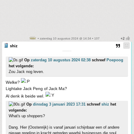
• zaterdag 10 augustus 2024 @ 14:34 • 107
shiz
¯¯¯¯¯
Op
zaterdag 10 augustus 2024 02:38
schreef
Poepoog
het volgende:
Zou Jack nog leven.
Welke?
Lightake Jack Peng of Jack Ma?
Al denk ik beide wel.
Op
dinsdag 3 januari 2023 17:31
schreef
shiz
het
volgende:
What's up shoppers?
Dang. Hier (Oostenrijk) is vanaf januari schijnbaar een of andere
nieuwe regeling in kracht getreden waarbij businesses die spul