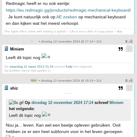
Redmagic heeft er nu ook eentje:
https://eu.redmagic.gg/products/redmagic-mechanical-keyboard/
. Je kunt natuurlijk ook op
AE zoeken
op mechanical keyboard
en dan kijken wat het meest verkoopt.
The ripple effect starts with making a splash ~ Life is not a dish of copy pasta ~
⳽ᖾiz
• dinsdag 12 november 2024 @ 17:14 • 113
Miniem
Leeft dit topic nog
Op
maandag 11 maart 2013 21:24
schreef
Kally
het volgende:
Ga jij lekker met je mini spelen }:|
• dinsdag 12 november 2024 @ 18:16 • 114
shiz
¯¯¯¯¯
Op
dinsdag 12 november 2024 17:14
schreef
Miniem
het volgende:
Leeft dit topic nog
Nou ja... leven. Kan wel een beetje opleven gebruiken. Ooit
hebben ze er een heel subforum voor in het leven geroepen.