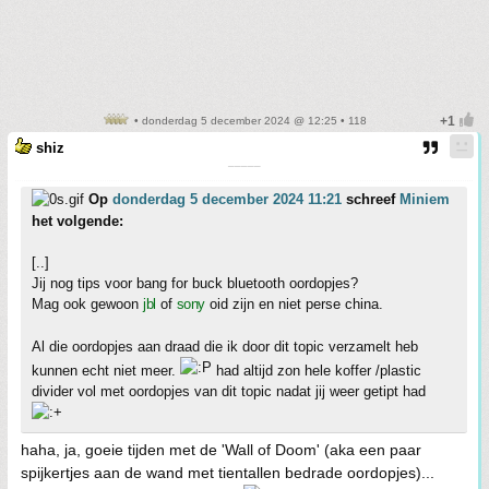
• donderdag 5 december 2024 @ 12:25 • 118
shiz
¯¯¯¯¯
Op
donderdag 5 december 2024 11:21
schreef
Miniem
het volgende:
[..]
Jij nog tips voor bang for buck bluetooth oordopjes?
Mag ook gewoon
jbl
of
sony
oid zijn en niet perse china.
Al die oordopjes aan draad die ik door dit topic verzamelt heb
kunnen echt niet meer.
had altijd zon hele koffer /plastic
divider vol met oordopjes van dit topic nadat jij weer getipt had
haha, ja, goeie tijden met de 'Wall of Doom' (aka een paar
spijkertjes aan de wand met tientallen bedrade oordopjes)...