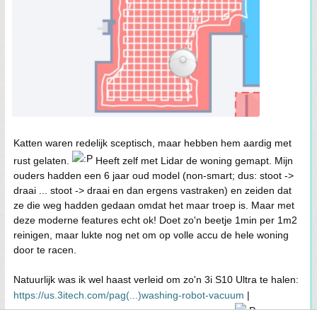
Katten waren redelijk sceptisch, maar hebben hem aardig met
rust gelaten.
Heeft zelf met Lidar de woning gemapt. Mijn
ouders hadden een 6 jaar oud model (non-smart; dus: stoot ->
draai ... stoot -> draai en dan ergens vastraken) en zeiden dat
ze die weg hadden gedaan omdat het maar troep is. Maar met
deze moderne features echt ok! Doet zo'n beetje 1min per 1m2
reinigen, maar lukte nog net om op volle accu de hele woning
door te racen.
Natuurlijk was ik wel haast verleid om zo'n 3i S10 Ultra te halen:
https://us.3itech.com/pag(...)washing-robot-vacuum
|
https://www.kickstarter.c(...)ter-recycling-system
.
Maar we