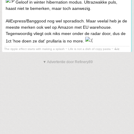
Geloof in winter hibernation modus. Ultrazwakke puls,
haast niet te bemerken, maar toch aanwezig.
AliExpress/Banggood nog wel sporadisch. Maar veelal heb je de
meeste merken ook wel op Amazon met EU warehouse.
Tegenwoordig vliegt ook niks meer onder de radar door, dus de
1ct 'hoe doen ze dat' prullaria is no more.
The ripple effect starts with making a splash ~ Life is not a dish of copy pasta ~
⳽ᖾiz
▼ Advertentie door Refinery89