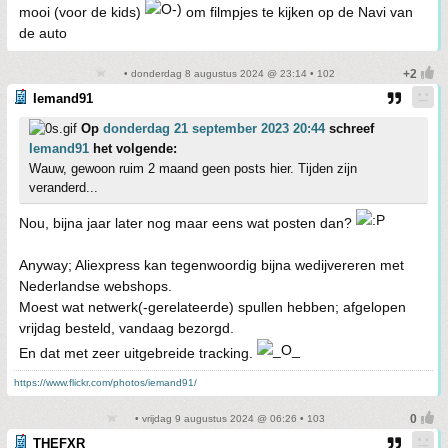
mooi (voor de kids)
om filmpjes te kijken op de Navi van
de auto
• donderdag 8 augustus 2024 @ 23:14 • 102
Iemand91
Op
donderdag 21 september 2023 20:44
schreef
Iemand91
het volgende:
Wauw, gewoon ruim 2 maand geen posts hier. Tijden zijn
veranderd...
Nou, bijna jaar later nog maar eens wat posten dan?
Anyway; Aliexpress kan tegenwoordig bijna wedijvereren met
Nederlandse webshops.
Moest wat netwerk(-gerelateerde) spullen hebben; afgelopen
vrijdag besteld, vandaag bezorgd.
En dat met zeer uitgebreide tracking.
https://www.flickr.com/photos/iemand91/
• vrijdag 9 augustus 2024 @ 06:26 • 103
THEFXR