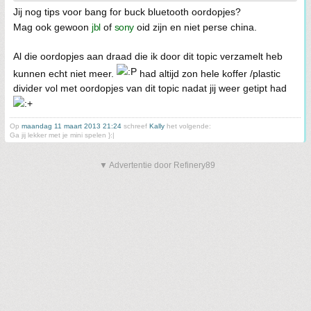
Jij nog tips voor bang for buck bluetooth oordopjes?
Mag ook gewoon
jbl
of
sony
oid zijn en niet perse china.
Al die oordopjes aan draad die ik door dit topic verzamelt heb
kunnen echt niet meer.
had altijd zon hele koffer /plastic
divider vol met oordopjes van dit topic nadat jij weer getipt had
Op
maandag 11 maart 2013 21:24
schreef
Kally
het volgende:
Ga jij lekker met je mini spelen }:|
▼ Advertentie door Refinery89