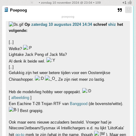
• zondag 10 november 2024 @ 23:04 • 109
Poepoog
poepoog
Op
zaterdag 10 augustus 2024 14:34
schreef
shiz
het
volgende:
[..]
Welke?
Lightake Jack Peng of Jack Ma?
Al denk ik beide wel.
[..]
Gelukkig zijn het weer betere tijden voor een Oostenrijkse
Chinashopper.
Ze zijn niet meer zo lastig.
Heb de modelvlieg hobby weer opgepakt.
[
afbeelding
]
Een Eachine T-28 Trojan RTF van
Banggood
(de bovenste/witte).
Best grappig.
Ook maar eens nieuwe acculaders besteld. Vroeger had je
Nitecore/Jetbeam/Sysmax i4 Intellichargers e.d. nu lijkt 'LiitoKala'
hét
go-to
merk te zijn (what in the name, though
). Maar een