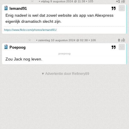
• vrijdag 9 augustus 2024 @ 11:38 • 105
Iemand91
Enig nadeel is wel dat zowel website als app van Aliexpress
eigenlijk dramatisch slecht zijn.
https://www.flickr.com/photos/iemand91/
• zaterdag 10 augustus 2024 @ 02:38 • 106
Poepoog
poepoog
Zou Jack nog leven.
▼ Advertentie door Refinery89