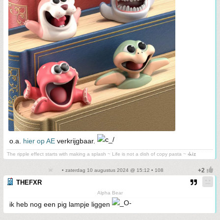
o.a.
hier op AE
verkrijgbaar.
The ripple effect starts with making a splash ~ Life is not a dish of copy pasta ~
⳽ᖾiz
• zaterdag 10 augustus 2024 @ 15:12 • 108
THEFXR
Alpha Bear
ik heb nog een pig lampje liggen