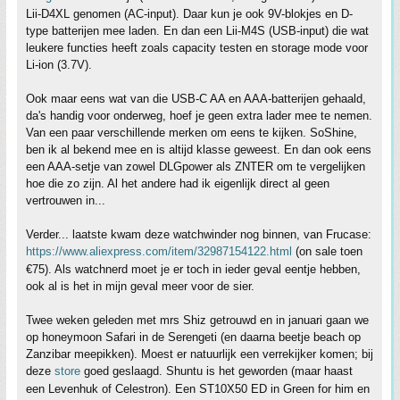
Lii-D4XL genomen (AC-input). Daar kun je ook 9V-blokjes en D-
type batterijen mee laden. En dan een Lii-M4S (USB-input) die wat
leukere functies heeft zoals capacity testen en storage mode voor
Li-ion (3.7V).
Ook maar eens wat van die USB-C AA en AAA-batterijen gehaald,
da's handig voor onderweg, hoef je geen extra lader mee te nemen.
Van een paar verschillende merken om eens te kijken. SoShine,
ben ik al bekend mee en is altijd klasse geweest. En dan ook eens
een AAA-setje van zowel DLGpower als ZNTER om te vergelijken
hoe die zo zijn. Al het andere had ik eigenlijk direct al geen
vertrouwen in...
Verder... laatste kwam deze watchwinder nog binnen, van Frucase:
https://www.aliexpress.com/item/32987154122.html
(on sale toen
€75). Als watchnerd moet je er toch in ieder geval eentje hebben,
ook al is het in mijn geval meer voor de sier.
Twee weken geleden met mrs Shiz getrouwd en in januari gaan we
op honeymoon Safari in de Serengeti (en daarna beetje beach op
Zanzibar meepikken). Moest er natuurlijk een verrekijker komen; bij
deze
store
goed geslaagd. Shuntu is het geworden (maar haast
een Levenhuk of Celestron). Een ST10X50 ED in Green for him en