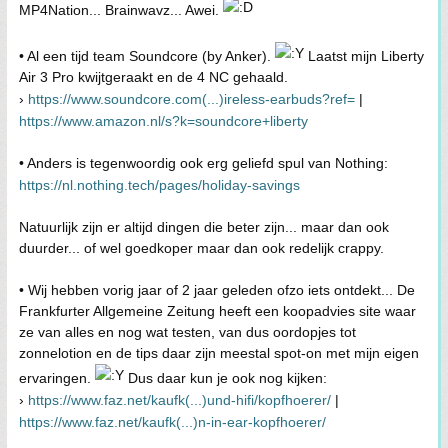
MP4Nation... Brainwavz... Awei.
• Al een tijd team Soundcore (by Anker).
Laatst mijn Liberty
Air 3 Pro kwijtgeraakt en de 4 NC gehaald.
›
https://www.soundcore.com(...)ireless-earbuds?ref=
|
https://www.amazon.nl/s?k=soundcore+liberty
• Anders is tegenwoordig ook erg geliefd spul van Nothing:
https://nl.nothing.tech/pages/holiday-savings
Natuurlijk zijn er altijd dingen die beter zijn... maar dan ook
duurder... of wel goedkoper maar dan ook redelijk crappy.
• Wij hebben vorig jaar of 2 jaar geleden ofzo iets ontdekt... De
Frankfurter Allgemeine Zeitung heeft een koopadvies site waar
ze van alles en nog wat testen, van dus oordopjes tot
zonnelotion en de tips daar zijn meestal spot-on met mijn eigen
ervaringen.
Dus daar kun je ook nog kijken:
›
https://www.faz.net/kaufk(...)und-hifi/kopfhoerer/
|
https://www.faz.net/kaufk(...)n-in-ear-kopfhoerer/