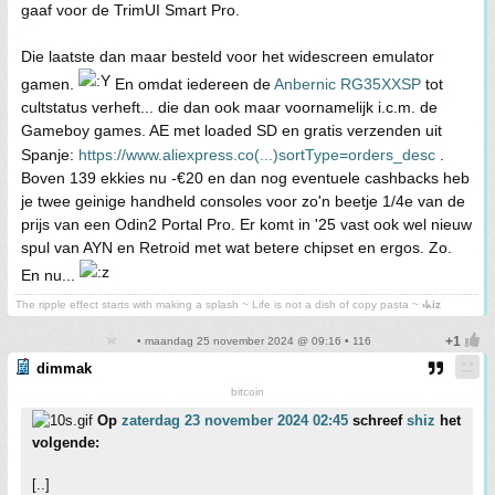
gaaf voor de TrimUI Smart Pro.
Die laatste dan maar besteld voor het widescreen emulator
gamen.
En omdat iedereen de
Anbernic RG35XXSP
tot
cultstatus verheft... die dan ook maar voornamelijk i.c.m. de
Gameboy games. AE met loaded SD en gratis verzenden uit
Spanje:
https://www.aliexpress.co(...)sortType=orders_desc
.
Boven 139 ekkies nu -€20 en dan nog eventuele cashbacks heb
je twee geinige handheld consoles voor zo'n beetje 1/4e van de
prijs van een Odin2 Portal Pro. Er komt in '25 vast ook wel nieuw
spul van AYN en Retroid met wat betere chipset en ergos. Zo.
En nu...
The ripple effect starts with making a splash ~ Life is not a dish of copy pasta ~
⳽ᖾiz
• maandag 25 november 2024 @ 09:16 • 116
dimmak
bitcoin
Op
zaterdag 23 november 2024 02:45
schreef
shiz
het
volgende:
[..]