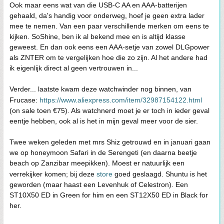
Ook maar eens wat van die USB-C AA en AAA-batterijen
gehaald, da's handig voor onderweg, hoef je geen extra lader
mee te nemen. Van een paar verschillende merken om eens te
kijken. SoShine, ben ik al bekend mee en is altijd klasse
geweest. En dan ook eens een AAA-setje van zowel DLGpower
als ZNTER om te vergelijken hoe die zo zijn. Al het andere had
ik eigenlijk direct al geen vertrouwen in...
Verder... laatste kwam deze watchwinder nog binnen, van
Frucase:
https://www.aliexpress.com/item/32987154122.html
(on sale toen €75). Als watchnerd moet je er toch in ieder geval
eentje hebben, ook al is het in mijn geval meer voor de sier.
Twee weken geleden met mrs Shiz getrouwd en in januari gaan
we op honeymoon Safari in de Serengeti (en daarna beetje
beach op Zanzibar meepikken). Moest er natuurlijk een
verrekijker komen; bij deze
store
goed geslaagd. Shuntu is het
geworden (maar haast een Levenhuk of Celestron). Een
ST10X50 ED in Green for him en een ST12X50 ED in Black for
her.