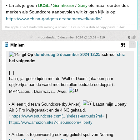
• En als je geen
BOSE
/
Sennheiser
/
Sony
etc maar eerder dus
merken als Soundcore aanbevolen wilt krijgen kijk je op:
https://www.china-gadgets.de/themenwelt/audio/
The ripple effect starts with making a splash ~ Life is not a dish of copy pasta ~
⳽ᖾiz
• donderdag 5 december 2024 @ 13:07 • 119
Miniem
Op
donderdag 5 december 2024 12:25
schreef
shiz
het volgende:
[..]
haha, ja, goeie tijden met de 'Wall of Doom' (aka een paar
spijkertjes aan de wand met tientallen bedrade oordopjes)...
MP4Nation... Brainwavz... Awei.
• Al een tijd team Soundcore (by Anker).
Laatst mijn Liberty
Air 3 Pro kwijtgeraakt en de 4 NC gehaald.
›
https://www.soundcore.com(...)ireless-earbuds?ref=
|
https://www.amazon.nl/s?k=soundcore+liberty
• Anders is tegenwoordig ook erg geliefd spul van Nothing: