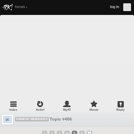
forum
log in
Index
Actief
MyAT
Nieuw
Reply
Topic #406
gc
CHINESE WEBSHOPS
1
2
3
4
5
6