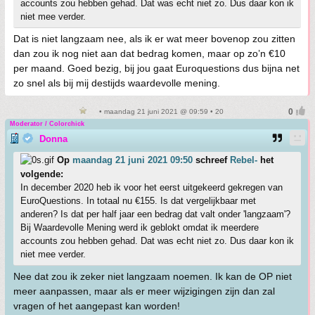
accounts zou hebben gehad. Dat was echt niet zo. Dus daar kon ik
niet mee verder.
Dat is niet langzaam nee, als ik er wat meer bovenop zou zitten
dan zou ik nog niet aan dat bedrag komen, maar op zo’n €10
per maand. Goed bezig, bij jou gaat Euroquestions dus bijna net
zo snel als bij mij destijds waardevolle mening.
• maandag 21 juni 2021 @ 09:59 • 20
Moderator / Colorchick
Donna
Op
maandag 21 juni 2021 09:50
schreef
Rebel-
het
volgende:
In december 2020 heb ik voor het eerst uitgekeerd gekregen van
EuroQuestions. In totaal nu €155. Is dat vergelijkbaar met
anderen? Is dat per half jaar een bedrag dat valt onder 'langzaam'?
Bij Waardevolle Mening werd ik geblokt omdat ik meerdere
accounts zou hebben gehad. Dat was echt niet zo. Dus daar kon ik
niet mee verder.
Nee dat zou ik zeker niet langzaam noemen. Ik kan de OP niet
meer aanpassen, maar als er meer wijzigingen zijn dan zal
vragen of het aangepast kan worden!