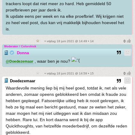
trackers loopt dat niet meer zo hard. Heb gemiddeld 50
proefbrieven per jaar denk ik.
Ik update eens per week en na elke proefbrief. Wij krijgen niet
zo heel veel post, dus kan vrij makkelijk bijhouden hoeveel het
is.
• vrijdag 18 juni 2021 @ 14:49 • 14
Moderator / Colorchick
Donna
, waar ben je nou?
@Doedezemaar
• vrijdag 18 juni 2021 @ 14:59 • 15
Doedezemaar
Waardevolle mening liep bij mij heel goed, totdat ik, net als vele
anderen, zomaar opeens geblokkeerd ben omdat ik fraude zou
hebben gepleegd. Fatsoenlijke uitleg heb ik nooit gekregen, ik
heb ze tig maal een bericht gestuurd, maar ze weten het zeker,
maar mogen het mij niet uitleggen wat ik dan misdaan zou
hebben. Rare lui. En kort daarna werd ik bij de app
Quickthoughts, van hetzelfde moederbedrijf, om dezelfde reden
geblokkeerd.