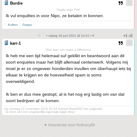
Burdie
Cogito ergo Fok!
Ik vul enquêtes in voor Nipo, ze betalen in bonnen.
♡
Kuiken
♡
Guppy
♡
• vrijdag 18 juni 2021 @ 14:41 • 6
karr-1
One man can make a difference
Ik heb me een tijd helemaal suf geklikt en beantwoord aan dit
soort enquetes maar het blijft allemaal centenwerk. Volgens mij
moet je er zo ongeveer honderden invullen om überhaupt iets bij
elkaar te krijgen en de hoeveelheid spam is soms
overweldigend.
Ik ben er dus mee gestopt, al is het nog erg lastig om van dat
soort bedrijven af te komen.
Op zondag 22 november 2015 20:44 schreef Bart2002 het volgende:
"Je bent wel een ongelooflijk eigenwijs pijpje drop."
▼ Advertentie door Refinery89