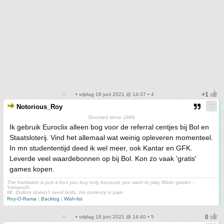
• vrijdag 18 juni 2021 @ 14:37 • 4
Notorious_Roy
Doomed since 1889
Ik gebruik Euroclix alleen bog voor de referral centjes bij Bol en
Staatsloterij. Vind het allemaal wat weinig opleveren momenteel.
In mn studententijd deed ik wel meer, ook Kantar en GFK.
Leverde veel waardebonnen op bij Bol. Kon zo vaak 'gratis'
games kopen.
The hardware is just a box you buy only because you want to play Mario games
-
Yamauchi
Mr. Zurkon doesn't need bolts, his currency is pain
Roy-O-Rama
|
Backlog
|
Wish-list
• vrijdag 18 juni 2021 @ 14:40 • 5