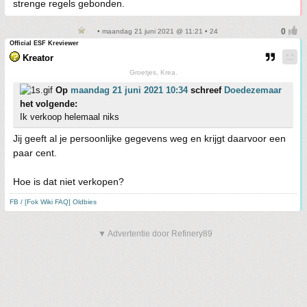
strenge regels gebonden.
• maandag 21 juni 2021 @ 11:21 • 24
Official ESF Kreviewer
Kreator
Groetjes, Krea.
Op
maandag 21 juni 2021 10:34
schreef
Doedezemaar
het volgende:
Ik verkoop helemaal niks
Jij geeft al je persoonlijke gegevens weg en krijgt daarvoor een
paar cent.
Hoe is dat niet verkopen?
FB / [Fok Wiki FAQ] Oldbies
▼ Advertentie door Refinery89