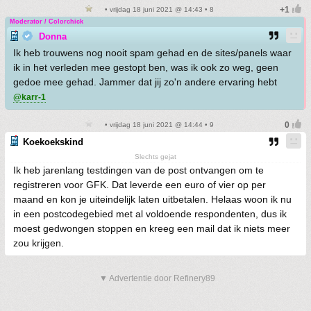
• vrijdag 18 juni 2021 @ 14:43 • 8
Moderator / Colorchick
Donna
Ik heb trouwens nog nooit spam gehad en de sites/panels waar
ik in het verleden mee gestopt ben, was ik ook zo weg, geen
gedoe mee gehad. Jammer dat jij zo'n andere ervaring hebt
@karr-1
• vrijdag 18 juni 2021 @ 14:44 • 9
Koekoekskind
Slechts gejat
Ik heb jarenlang testdingen van de post ontvangen om te
registreren voor GFK. Dat leverde een euro of vier op per
maand en kon je uiteindelijk laten uitbetalen. Helaas woon ik nu
in een postcodegebied met al voldoende respondenten, dus ik
moest gedwongen stoppen en kreeg een mail dat ik niets meer
zou krijgen.
▼ Advertentie door Refinery89