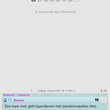
▼ Advertentie door Refinery89
• vrijdag 18 juni 2021 @ 14:26 • 1
Moderator / Colorchick
Donna
Een topic over geld bijverdienen met panels/enquêtes sites.