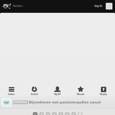
forum
log in
Index
Actief
MyAT
Nieuw
Reply
Bijverdienen met panels/enquêtes vanuit huis
wgr
CENTRAAL
1
2
3
4
5
6
7