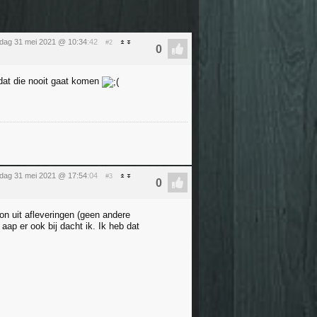
ag 31 mei 2021 @ 10:34
:42
#2
 dat die nooit gaat komen
ag 31 mei 2021 @ 17:54
:04
#3
on uit afleveringen (geen andere
ap er ook bij dacht ik. Ik heb dat