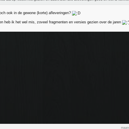
toch ook in de gewone (korte) afleveringen?
n heb ik het wel mis, zoveel fragmenten en versies gezien over de jaren
maand