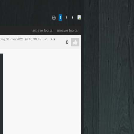
1
2
3
actieve topics
nieuwe topics
ag 31 mei 2021 @ 10:30
:42
#1