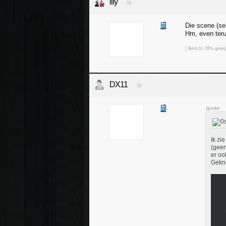
lily
Die scene (se
Hm, even terug
[ Bericht 28% gewij
DX11
quote:
Ik zi
(geen
er oo
Gekn