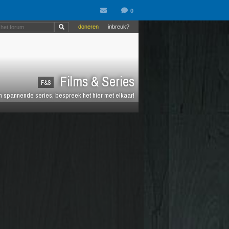
doneren
inbreuk?
Films & Series
F&S
en spannende series, bespreek het hier met elkaar!