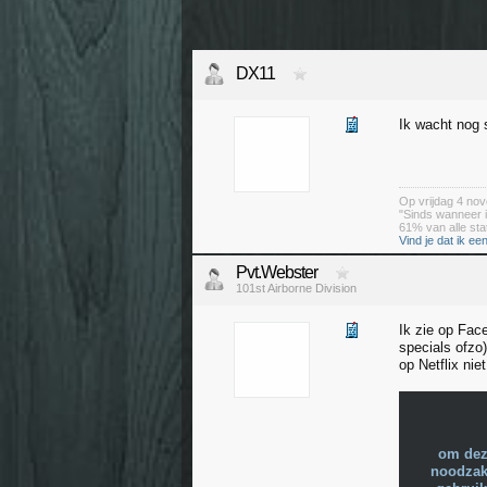
DX11
Ik wacht nog 
Op vrijdag 4 nov
"Sinds wanneer 
61% van alle stat
Vind je dat ik een
Pvt.Webster
101st Airborne Division
Ik zie op Fac
specials ofzo
op Netflix nie
om dez
noodzake