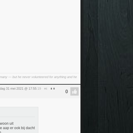
ermany — but he never volunteered for anything and he
ag 31 mei 2021 @ 17:55
:19
#4
ewoon uit
e aap er ook bij dacht
n.