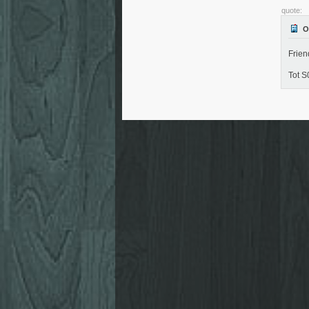
quote:
Frien
Tot S