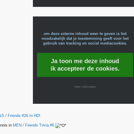
om deze externe inhoud weer te geven is het
noodzakelijk dat je toestemming geeft voor het
gebruik van tracking en social mediacookies.
Ja toon me deze inhoud
ik accepteer de cookies.
meer informatie
&S / Friends #26 In HD!
ennis in
MEN / Friends Trivia #6