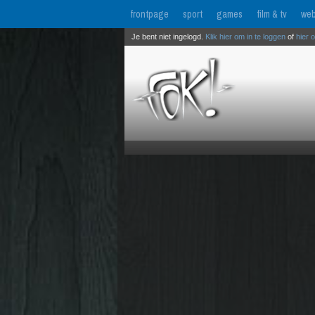
frontpage
sport
games
film & tv
web
Je bent niet ingelogd.
Klik hier om in te loggen
of
hier 