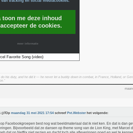
 van tracking en social mediacookies.
a toon me deze inhoud
 accepteer de cookies.
meer informatie
cel Favorite Song (video)
 do his duty, and he did it — he never let a buddy down in combat, in France, Holland, or G
on."
maand
Op
maandag 31 mei 2021 17:54
schreef
Pvt.Webster
het volgende:
e op Facebookgroepen best nog wat beeldmateriaal dat ik niet ken. En dat is dan g
eringen. Bijvoorbeeld dat ze dansen op theme song van de Lion King, met Marcel d
k heb dat op Netflix niet gezien en dacht toch alle afleveringen goed en wel te kenne