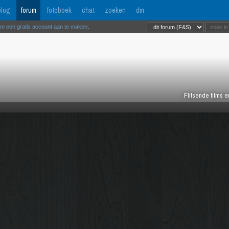
log
forum
fotoboek
chat
zoeken
dm
om een gratis account aan te maken
.
Flitsende films 