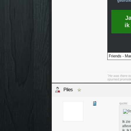
gebruik
J
ik
Friends - Mar
"He was there to
spurned promoti
Piles
quote:
Ik zi
aflev
ik. I