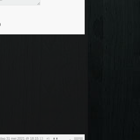
ag 31 mei 2021 @ 18:15
:13
#5