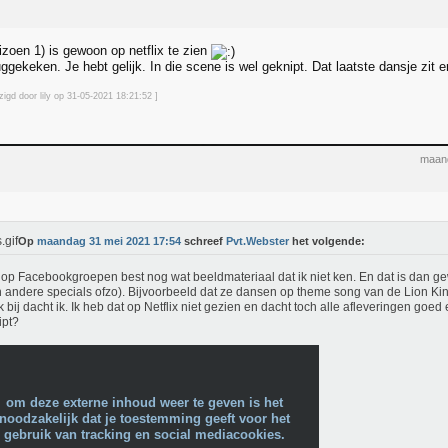
izoen 1) is gewoon op netflix te zien
gekeken. Je hebt gelijk. In die scene is wel geknipt. Dat laatste dansje zit er
zigd door lily op 31-05-2021 18:21
:52
]
maand
Op
maandag 31 mei 2021 17:54
schreef
Pvt.Webster
het volgende:
e op Facebookgroepen best nog wat beeldmateriaal dat ik niet ken. En dat is dan g
 andere specials ofzo). Bijvoorbeeld dat ze dansen op theme song van de Lion Ki
k bij dacht ik. Ik heb dat op Netflix niet gezien en dacht toch alle afleveringen goed
ipt?
om deze externe inhoud weer te geven is het
noodzakelijk dat je toestemming geeft voor het
gebruik van tracking en social mediacookies.