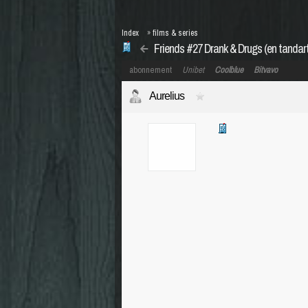
Index
»
films & series
Friends #27 Drank & Drugs (en tandar
abonnement
Unibet
Coolblue
Bitvavo
Aurelius