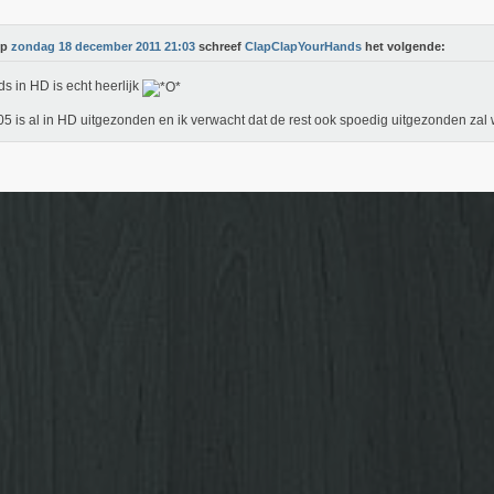
Op
zondag 18 december 2011 21:03
schreef
ClapClapYourHands
het volgende:
ds in HD is echt heerlijk
05 is al in HD uitgezonden en ik verwacht dat de rest ook spoedig uitgezonden za