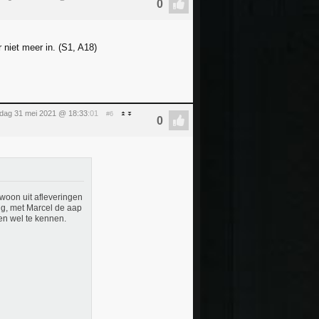
 niet meer in. (S1, A18)
ag 31 mei 2021 @ 18:33
:01
#6
ewoon uit afleveringen
ng, met Marcel de aap
 en wel te kennen.