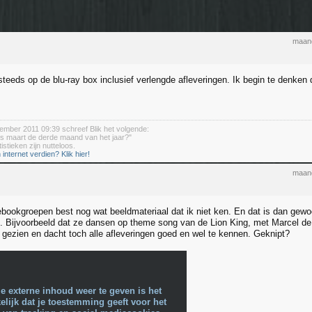
maand
steeds op de blu-ray box inclusief verlengde afleveringen. Ik begin te denken
ember 2011 09:39 schreef Blik het volgende:
is maart de derde maand van het jaar?"
istieken zijn nutteloos.
 internet verdien? Klik hier!
maand
ebookgroepen best nog wat beeldmateriaal dat ik niet ken. En dat is dan gewo
). Bijvoorbeeld dat ze dansen op theme song van de Lion King, met Marcel de a
t gezien en dacht toch alle afleveringen goed en wel te kennen. Geknipt?
e externe inhoud weer te geven is het
lijk dat je toestemming geeft voor het