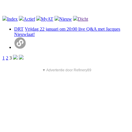
Index
Actief
MyAT
Nieuw
Dicht
DRT
Vrijdag 22 januari om 20:00 live Q&A met Jacques
Nieuwlaat!
1
2
3
▼ Advertentie door Refinery89