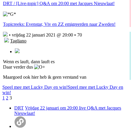
DRT / [Live-topic] Q&A om 20:00 met Jacques Nieuwlaat!
Topicreeks: Evenstar, Viv en ZZ emigreerden naar Zweden!
• vrijdag 22 januari 2021 @ 20:00 • 70
Tagliano
Wenn es lauft, dann lauft es
Daar verder dus
Maargoed ook hier heb ik geen verstand van
Speel mee met Lucky Day en win!
Speel mee met Lucky Day en
win!
1
2
3
DRT
Vrijdag 22 januari om 20:00 live Q&A met Jacques
Nieuwlaat!