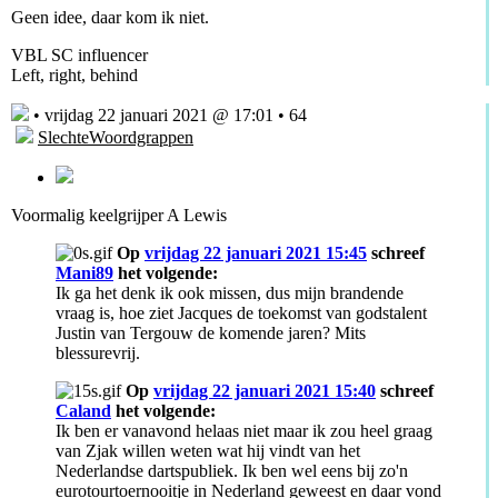
Geen idee, daar kom ik niet.
VBL SC influencer
Left, right, behind
• vrijdag 22 januari 2021 @ 17:01 • 64
SlechteWoordgrappen
Voormalig keelgrijper A Lewis
Op
vrijdag 22 januari 2021 15:45
schreef
Mani89
het volgende:
Ik ga het denk ik ook missen, dus mijn brandende
vraag is, hoe ziet Jacques de toekomst van godstalent
Justin van Tergouw de komende jaren? Mits
blessurevrij.
Op
vrijdag 22 januari 2021 15:40
schreef
Caland
het volgende:
Ik ben er vanavond helaas niet maar ik zou heel graag
van Zjak willen weten wat hij vindt van het
Nederlandse dartspubliek. Ik ben wel eens bij zo'n
eurotourtoernooitje in Nederland geweest en daar vond