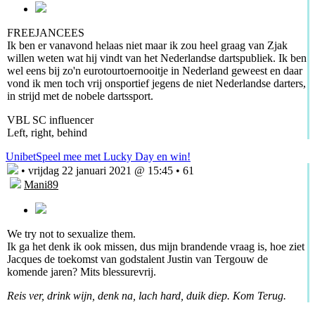
FREEJANCEES
Ik ben er vanavond helaas niet maar ik zou heel graag van Zjak
willen weten wat hij vindt van het Nederlandse dartspubliek. Ik ben
wel eens bij zo'n eurotourtoernooitje in Nederland geweest en daar
vond ik men toch vrij onsportief jegens de niet Nederlandse darters,
in strijd met de nobele dartssport.
VBL SC influencer
Left, right, behind
Unibet
Speel mee met Lucky Day en win!
• vrijdag 22 januari 2021 @ 15:45 • 61
Mani89
We try not to sexualize them.
Ik ga het denk ik ook missen, dus mijn brandende vraag is, hoe ziet
Jacques de toekomst van godstalent Justin van Tergouw de
komende jaren? Mits blessurevrij.
Reis ver, drink wijn, denk na, lach hard, duik diep. Kom Terug.