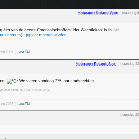
Moderator / Redactie Sport
maandag 9
ig één van de eerste Coronaslachtoffers. Het Wachtlokaal is failliet
jmuidercoura(...)opjaar-moeten-worden
rono 2007 :)
Last.FM
Moderator / Redactie Sport
maandag 23
rlem
We vieren vandaag 775 jaar stadsrechten.
igd door borisz op 23-11-2020 08:19
:04
]
rono 2007 :)
Last.FM
maandag 23