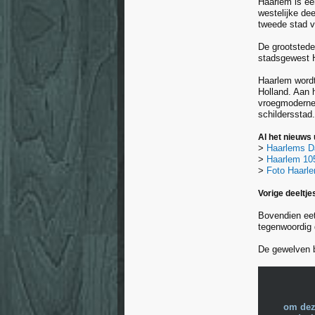
Haarlem is ee
westelijke de
tweede stad v
De grootstede
stadsgewest 
Haarlem wordt
Holland. Aan 
vroegmoderne t
schildersstad
Al het nieuws
>
Haarlems D
>
Haarlem 10
>
Foto Haarl
Vorige deeltje
Bovendien eet
tegenwoordig 
De gewelven b
om dez