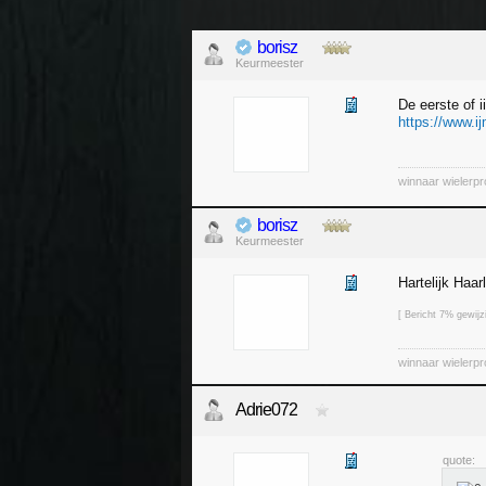
borisz
Keurmeester
De eerste of i
https://www.i
winnaar wielerp
borisz
Keurmeester
Hartelijk Haa
[ Bericht 7% gewijz
winnaar wielerp
Adrie072
quote: