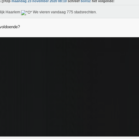
Op
maandag 23 november 2020 08:10
schreef
borisz
het volgende:
lijk Haarlem
We vieren vandaag 775 stadsrechten.
t voldoende?