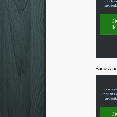
noodzake
gebruik
J
ik
Aan horeca is 
om dez
noodzake
gebruik
J