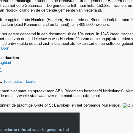
n van de middelgrote steden in de Randstad. Tot de gemeente Haarlem behor
el van het dorp Spaarndam. De gemeente telt maar liefst 153.225 inwoners 
an Noord-Holland en de dertiende gemeente van Nederland.
lijke agglomeratie Haarlem (Haarlem, Heemstede en Bloemendaal) telt ruim 2
Haarlem (Zuid-Kennemerland en IJmond) ruim 400.000 inwoners.
 het eerste genoemd in een document uit de 10e eeuw. In 1245 kreeg Haarle
het eind van de middeleeuwen was Haarlem één van de belangrijkste steden v
ijd ontwikkelde de stad zich industrieel als textielstad en op cultureel gebied
.
Bron
 uit Haarlem
agblad
5
em
Topicreeks: Haarlem
s:
 men hier patat en spreekt men ABN (Algemeen beschaafd Nederlands). Verde
de meest zwoele stad waarover men nooit raakt uitgepraat.
innen de prachtige Grote of St Bavokerk en het beroemde Müllerorgel.
e externe inhoud weer te geven is het