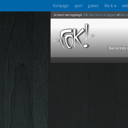
frontpage
sport
games
film & tv
web
Je bent niet ingelogd.
Klik hier om in te loggen
of
hier 
Ben je trots