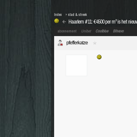
Index
»
stad & streek
Haarlem #11: €4500 per m² is het nie
abonnement
Unibet
Coolblue
Bitvavo
pfefferkatze