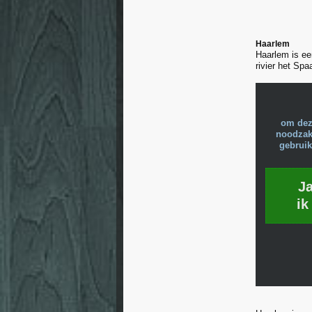
Haarlem
Haarlem is ee
rivier het Sp
om dez
noodzake
gebruik
J
ik