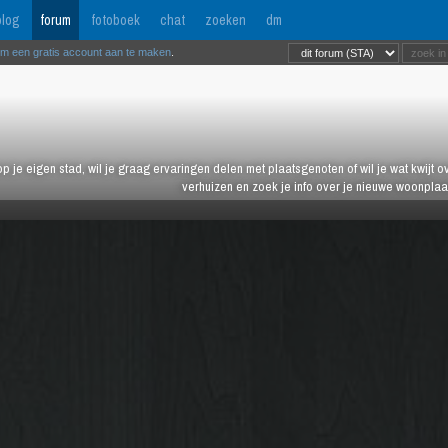
log
forum
fotoboek
chat
zoeken
dm
om een gratis account aan te maken
.
 op je eigen stad, wil je graag ervaringen delen met plaatsgenoten of wil je wat kwijt 
verhuizen en zoek je info over je nieuwe woonplaa