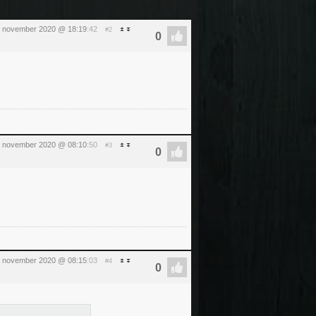
 november 2020 @ 18:19
:42
#2
 november 2020 @ 08:10
:50
#3
 november 2020 @ 08:15
:03
#4