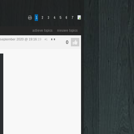
1
2
3
4
5
6
7
actieve topics
nieuwe topics
 september 2020 @ 19:16
:19
#1