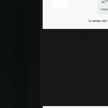
Harte
Is eentje nie