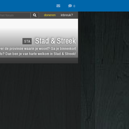
doneren
inbreuk?
Stad & Streek
STA
over de provincie waarin je woont? Ga je binnenkort
ts? Dan ben je van harte welkom in Stad & Streek!