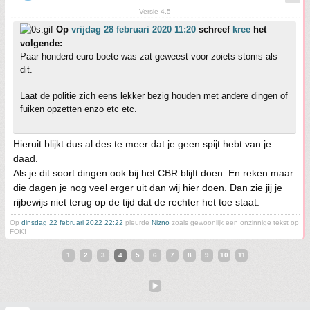
Versie 4.5
Op
vrijdag 28 februari 2020 11:20
schreef
kree
het
volgende:
Paar honderd euro boete was zat geweest voor zoiets stoms als
dit.
Laat de politie zich eens lekker bezig houden met andere dingen of
fuiken opzetten enzo etc etc.
Hieruit blijkt dus al des te meer dat je geen spijt hebt van je
daad.
Als je dit soort dingen ook bij het CBR blijft doen. En reken maar
die dagen je nog veel erger uit dan wij hier doen. Dan zie jij je
rijbewijs niet terug op de tijd dat de rechter het toe staat.
Op
dinsdag 22 februari 2022 22:22
pleurde
Nizno
zoals gewoonlijk een onzinnige tekst op
FOK!
1
2
3
4
5
6
7
8
9
10
11