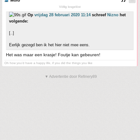
Molo
Völlig losgelöst
Op
vrijdag 28 februari 2020 11:14
schreef
Nizno
het
volgende:
[..]
Eerlijk gezegd ben ik het hier niet mee eens.
Het was maar een krasje! Foutje kan gebeuren!
Oh how you'd have a happy life, if you did the things you like
▼ Advertentie door Refinery89