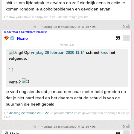
shit zit om lijdendruk te ervaren en zelf eindelijk eens in actie te
komen rondom je alcoholproblemen en gevolgen ervan
Oh how you'd have a happy life, if you did the things you like
• vrijdag 28 februari 2020 @ 11:15 • 95
Moderator / Kerstkaart terrorist
Nizno
Versie 4.5
Op
vrijdag 28 februari 2020 11:14
schreef
kree
het
volgende:
[..]
Vertel?
je vind nog steeds dat je maar een paar meter hebt gereden en
dat je niet hard reed en het daarom echt de schuld is van de
buurman die heeft gebeld.
Op
dinsdag 22 februari 2022 22:22
pleurde
Nizno
zoals gewoonlijk een onzinnige tekst op
FOK!
• vrijdag 28 februari 2020 @ 11:16 • 96