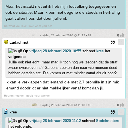
Maar het maakt niet uit ik heb mijn fout allang toegegeven en
ook de situatie. Maar ik ben niet degene die steeds in herhaling
gaat vallen hoor, dat doen jullie nl.
Do what you love, love what you do!
• vrijdag 28 februari 2020 @ 11:13 • 89
Ludachrist
Op
vrijdag 28 februari 2020 10:55
schreef
kree
het
volgende:
Jullie ook niet echt, maar mag ik toch nog wel zeggen dat de straf
zwaar overdreven is? Ga eens zoeken dan naar wie mensen dood
hebben gereden etc. Die komen er met minder vanaf als dit hoor?
Ik kan je verklappen dat iemand die met 2,7 promille in zijn mik
iemand doodrijdt er niet makkelijker vanaf komt dan jij.
Hoeren neuken, nooit meer werken.
• vrijdag 28 februari 2020 @ 11:13 • 90
kree
Op
vrijdag 28 februari 2020 11:12
schreef
Sodeknetters
het volgende: