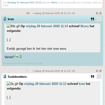
Op
dinsdag 22 februari 2022 22:22
pleurde
Nizno
zoals gewoonlijk een onzinnige tekst op
FOK!
• vrijdag 28 februari 2020 @ 11:14 • 92
kree
Op
vrijdag 28 februari 2020 11:14
schreef
Nizno
het
volgende:
[..]
Eerlijk gezegd ben ik het hier niet mee eens.
Vertel?
Do what you love, love what you do!
• vrijdag 28 februari 2020 @ 11:14 • 93
Sodeknetters
Op
vrijdag 28 februari 2020 11:13
schreef
kree
het
volgende:
[..]