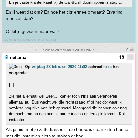
En je vaste klantenkaart bij de Gall&Gall doorknippen is stap 1.
En jij weet dat om? En hoe het cbr ermee omgaat? Ervaring
mee zelf dan?
Of lul je gewoon maar wat?
Do what you love, love what you do!
• vrijdag 28 februari 2020 @ 11:03 • 80
notturna
Op
vrijdag 28 februari 2020 11:02
schreef
kree
het
volgende:
[..]
Zie het allemaal wel weer.... kan er toch niks aan veranderen
allemaal nu. Dus wacht wel die rechtszaak af of het cbr waar ik
sowieso nog niks van heb gehoord. Maargoed die hebben ook nog
de macht om na een aantal jaar er ineens op terug te komen. Kut
instantie.
Als je niet met je zatte harses in die bus was gaan zitten had je
met die instanties niets te maken gehad.