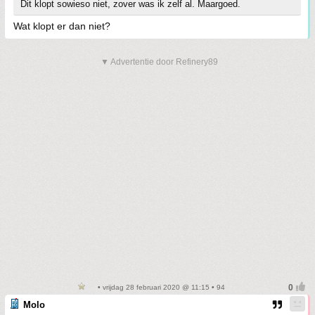
Dit klopt sowieso niet, zover was ik zelf al. Maargoed.
Wat klopt er dan niet?
▼ Advertentie door Refinery89
• vrijdag 28 februari 2020 @ 11:15 • 94
Molo