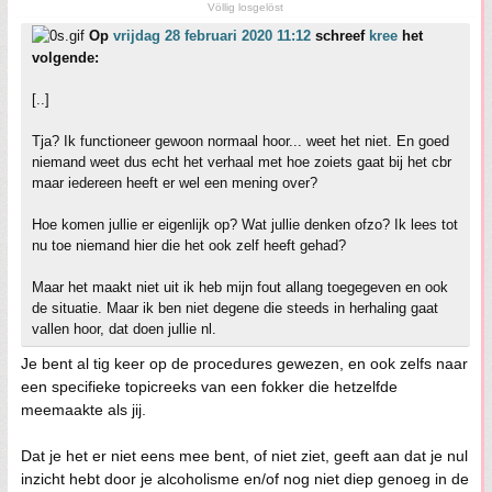
Völlig losgelöst
Op
vrijdag 28 februari 2020 11:12
schreef
kree
het
volgende:
[..]
Tja? Ik functioneer gewoon normaal hoor... weet het niet. En goed
niemand weet dus echt het verhaal met hoe zoiets gaat bij het cbr
maar iedereen heeft er wel een mening over?
Hoe komen jullie er eigenlijk op? Wat jullie denken ofzo? Ik lees tot
nu toe niemand hier die het ook zelf heeft gehad?
Maar het maakt niet uit ik heb mijn fout allang toegegeven en ook
de situatie. Maar ik ben niet degene die steeds in herhaling gaat
vallen hoor, dat doen jullie nl.
Je bent al tig keer op de procedures gewezen, en ook zelfs naar
een specifieke topicreeks van een fokker die hetzelfde
meemaakte als jij.
Dat je het er niet eens mee bent, of niet ziet, geeft aan dat je nul
inzicht hebt door je alcoholisme en/of nog niet diep genoeg in de