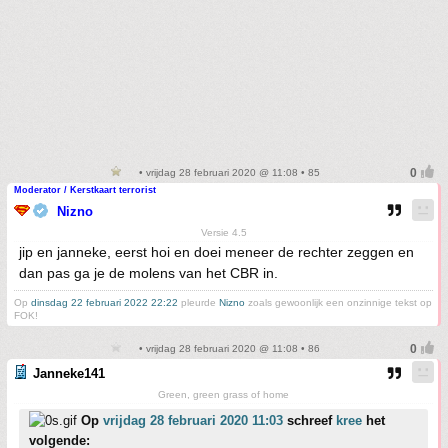
• vrijdag 28 februari 2020 @ 11:08 • 85
Moderator / Kerstkaart terrorist
Nizno
Versie 4.5
jip en janneke, eerst hoi en doei meneer de rechter zeggen en
dan pas ga je de molens van het CBR in.
Op
dinsdag 22 februari 2022 22:22
pleurde
Nizno
zoals gewoonlijk een onzinnige tekst op
FOK!
• vrijdag 28 februari 2020 @ 11:08 • 86
Janneke141
Green, green grass of home
Op
vrijdag 28 februari 2020 11:03
schreef
kree
het
volgende: