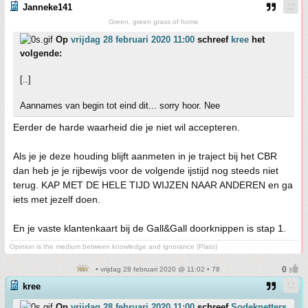
Janneke141
Green, green grass of home
Op
vrijdag 28 februari 2020 11:00
schreef
kree
het
volgende:
[..]
Aannames van begin tot eind dit... sorry hoor. Nee
Eerder de harde waarheid die je niet wil accepteren.
Als je je deze houding blijft aanmeten in je traject bij het CBR
dan heb je je rijbewijs voor de volgende ijstijd nog steeds niet
terug. KAP MET DE HELE TIJD WIJZEN NAAR ANDEREN en ga
iets met jezelf doen.
En je vaste klantenkaart bij de Gall&Gall doorknippen is stap 1.
Opinion is the medium between knowledge and ignorance (Plato)
• vrijdag 28 februari 2020 @ 11:02 • 78
kree
Op
vrijdag 28 februari 2020 11:00
schreef
Sodeknetters