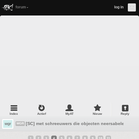
forum
log in
Index
Actief
MyAT
Nieuw
Reply
[SC] met schreeuwers die objecten neersabelen
wgr
WGR
1
2
3
4
5
6
7
8
9
10
11