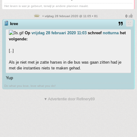
Het leven is wat je gebeurt, terwijl je andere plannen maakt.
• vrijdag 28 februari 2020 @ 11:05 • 81
kree
Op
vrijdag 28 februari 2020 11:03
schreef
notturna
het
volgende:
[..]
Als je niet met je zatte harses in die bus was gaan zitten had je
met die instanties niets te maken gehad.
Yup
Do what you love, love what you do!
▼ Advertentie door Refinery89