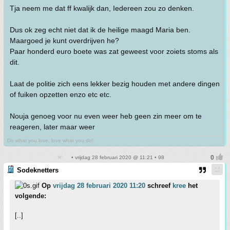
Tja neem me dat ff kwalijk dan, Iedereen zou zo denken.
Dus ok zeg echt niet dat ik de heilige maagd Maria ben.
Maargoed je kunt overdrijven he?
Paar honderd euro boete was zat geweest voor zoiets stoms als
dit.
Laat de politie zich eens lekker bezig houden met andere dingen
of fuiken opzetten enzo etc etc.
Nouja genoeg voor nu even weer heb geen zin meer om te
reageren, later maar weer
Do what you love, love what you do!
• vrijdag 28 februari 2020 @ 11:21 • 98
Sodeknetters
Op
vrijdag 28 februari 2020 11:20
schreef
kree
het
volgende:
[..]