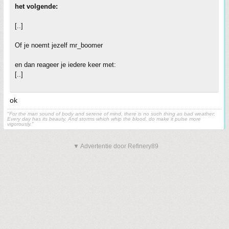
het volgende:
[..]
Of je noemt jezelf mr_boomer
en dan reageer je iedere keer met:
[..]
ok
"For the man sound of body and serene of mind, there is no such thing as bad weather;
Every day has its beauty. And storms which whip the blood, do make it pulse more
vigorously."
▼ Advertentie door Refinery89