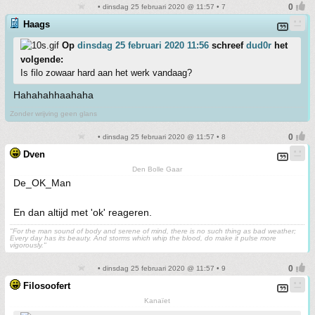
• dinsdag 25 februari 2020 @ 11:57 • 7
Haags
Op
dinsdag 25 februari 2020 11:56
schreef
dud0r
het
volgende:
Is filo zowaar hard aan het werk vandaag?
Hahahahhaahaha
Zonder wrijving geen glans
• dinsdag 25 februari 2020 @ 11:57 • 8
Dven
Den Bolle Gaar
De_OK_Man
En dan altijd met 'ok' reageren.
"For the man sound of body and serene of mind, there is no such thing as bad weather;
Every day has its beauty. And storms which whip the blood, do make it pulse more
vigorously."
• dinsdag 25 februari 2020 @ 11:57 • 9
Filosoofert
Kanaïet