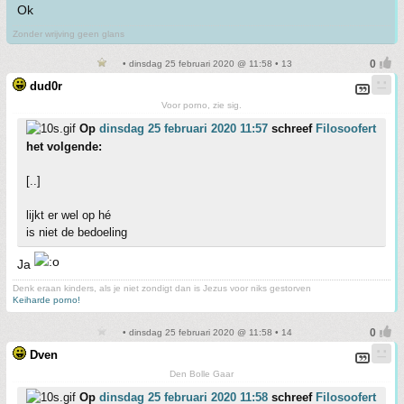
Ok
Zonder wrijving geen glans
• dinsdag 25 februari 2020 @ 11:58 • 13
dud0r
Voor porno, zie sig.
Op
dinsdag 25 februari 2020 11:57
schreef
Filosoofert
het volgende:
[..]
lijkt er wel op hé
is niet de bedoeling
Ja
Denk eraan kinders, als je niet zondigt dan is Jezus voor niks gestorven
Keiharde porno!
• dinsdag 25 februari 2020 @ 11:58 • 14
Dven
Den Bolle Gaar
Op
dinsdag 25 februari 2020 11:58
schreef
Filosoofert