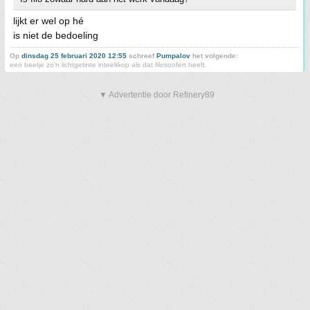
lijkt er wel op hé
is niet de bedoeling
Op
dinsdag 25 februari 2020 12:55
schreef
Pumpalov
het volgende:
een beetje zo'n lichtgetinte inteeltkop als dat filosoofert heeft.
▼ Advertentie door Refinery89