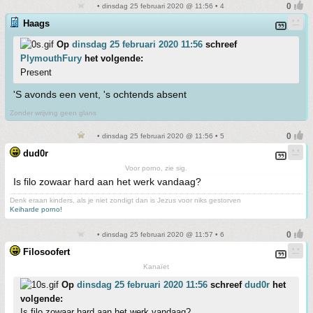
• dinsdag 25 februari 2020 @ 11:56 • 4
Haags
Op
dinsdag 25 februari 2020 11:56
schreef
PlymouthFury
het volgende:
Present
'S avonds een vent, 's ochtends absent
Zonder wrijving geen glans
• dinsdag 25 februari 2020 @ 11:56 • 5
dud0r
Voor porno, zie sig.
Is filo zowaar hard aan het werk vandaag?
Denk eraan kinders, als je niet zondigt dan is Jezus voor niks gestorven
Keiharde porno!
• dinsdag 25 februari 2020 @ 11:57 • 6
Filosoofert
Kanaïet
Op
dinsdag 25 februari 2020 11:56
schreef
dud0r
het
volgende:
Is filo zowaar hard aan het werk vandaag?