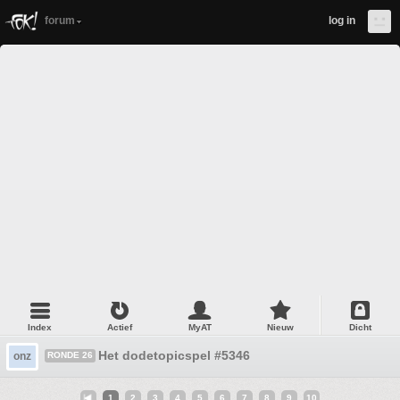
forum
log in
Index
Actief
MyAT
Nieuw
Dicht
Het dodetopicspel #5346
onz
RONDE 26
1
2
3
4
5
6
7
8
9
10