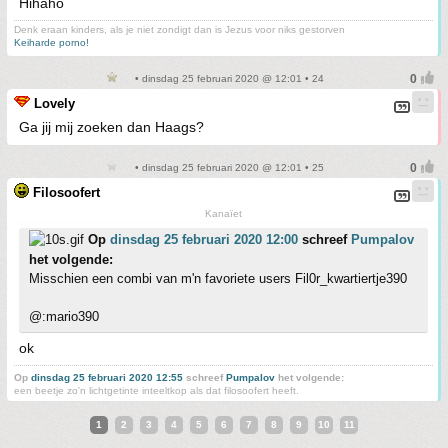
Hihaho
Denk eraan kinders, als je niet zondigt dan is Jezus voor niks gestorven
Keiharde porno!
• dinsdag 25 februari 2020 @ 12:01 • 24
Lovely
Ga jij mij zoeken dan Haags?
• dinsdag 25 februari 2020 @ 12:01 • 25
Filosoofert
Kanaïet
Op
dinsdag 25 februari 2020 12:00
schreef
Pumpalov
het volgende:
Misschien een combi van m'n favoriete users Fil0r_kwartiertje390
@:mario390
ok
Op
dinsdag 25 februari 2020 12:55
schreef
Pumpalov
het volgende:
een beetje zo'n lichtgetinte inteeltkop als dat filosoofert heeft.
1
2
3
4
5
6
7
8
9
10
11