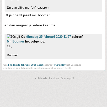
En dan altijd met 'ok' reageren.
Of je noemt jezelf mr_boomer
en dan reageer je iedere keer met:
Op
dinsdag 25 februari 2020 11:57
schreef
Mr_Boomer
het volgende:
Ok,
Boomer
Op
dinsdag 25 februari 2020 12:55
schreef
Pumpalov
het volgende:
een beetje zo'n lichtgetinte inteeltkop als dat filosoofert heeft.
▼ Advertentie door Refinery89