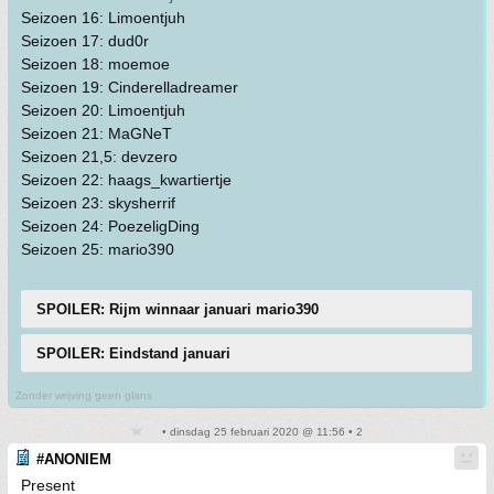
Seizoen 16: Limoentjuh
Seizoen 17: dud0r
Seizoen 18: moemoe
Seizoen 19: Cinderelladreamer
Seizoen 20: Limoentjuh
Seizoen 21: MaGNeT
Seizoen 21,5: devzero
Seizoen 22: haags_kwartiertje
Seizoen 23: skysherrif
Seizoen 24: PoezeligDing
Seizoen 25: mario390
SPOILER: Rijm winnaar januari mario390
SPOILER: Eindstand januari
Zonder wrijving geen glans
• dinsdag 25 februari 2020 @ 11:56 • 2
#ANONIEM
Present