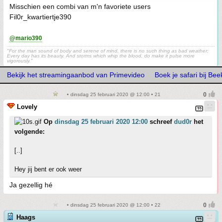
Misschien een combi van m'n favoriete users
Fil0r_kwartiertje390
@mario390
"For the man sound of body and serene of mind, there is no such thing as bad weather;
Every day has its beauty. And storms which whip the blood, do make it pulse more
vigorously."
Bekijk het streamingaanbod van Primevideo
Boek je safari bij Be
• dinsdag 25 februari 2020 @ 12:00 • 21
Lovely
Op
dinsdag 25 februari 2020 12:00
schreef
dud0r
het
volgende:
[..]
Hey jij bent er ook weer
Ja gezellig hé
• dinsdag 25 februari 2020 @ 12:00 • 22
Haags