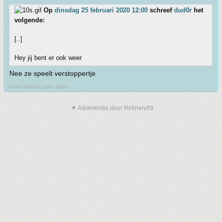
Op
dinsdag 25 februari 2020 12:00
schreef
dud0r
het
volgende:
[..]
Hey jij bent er ook weer
Nee ze speelt verstoppertje
Zonder wrijving geen glans
▼ Advertentie door Refinery89