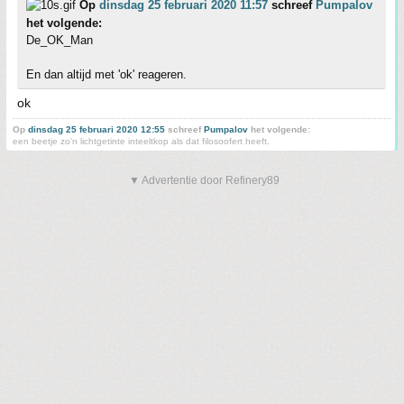
Op
dinsdag 25 februari 2020 11:57
schreef
Pumpalov
het volgende:
De_OK_Man
En dan altijd met 'ok' reageren.
ok
Op
dinsdag 25 februari 2020 12:55
schreef
Pumpalov
het volgende:
een beetje zo'n lichtgetinte inteeltkop als dat filosoofert heeft.
▼ Advertentie door Refinery89