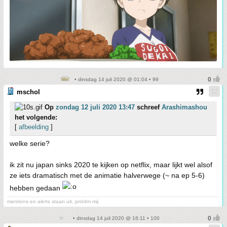
• dinsdag 14 juli 2020 @ 01:04 • 99
mschol
Op
zondag 12 juli 2020 13:47
schreef
Arashimashou
het volgende:
[
afbeelding
]
welke serie?
ik zit nu japan sinks 2020 te kijken op netflix, maar lijkt wel alsof
ze iets dramatisch met de animatie halverwege (~ na ep 5-6)
hebben gedaan
mentions en alerts staan uit, pm/dm mij
• dinsdag 14 juli 2020 @ 16:11 • 100