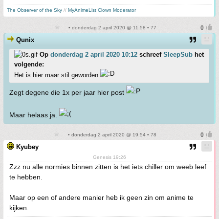
The Observer of the Sky
//
MyAnimeList Clown Moderator
• donderdag 2 april 2020 @ 11:58 • 77
Qunix
Op
donderdag 2 april 2020 10:12
schreef
SleepSub
het
volgende:
Het is hier maar stil geworden
Zegt degene die 1x per jaar hier post
Maar helaas ja.
• donderdag 2 april 2020 @ 19:54 • 78
Kyubey
Genesis 19:26
Zzz nu alle normies binnen zitten is het iets chiller om weeb leef
te hebben.
Maar op een of andere manier heb ik geen zin om anime te
kijken.