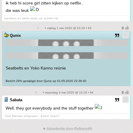
ik heb hi score girl zitten kijken op netflix..
die was leuk
mentions en alerts staan uit, pm/dm mij
• vrijdag 1 mei 2020 @ 22:29 • 83
Qunix
Seatbelts en Yoko Kanno reünie
Bericht 29% gewijzigd door Qunix op 01-05-2020 22:36:30
• maandag 4 mei 2020 @ 10:18 • 84
Sabata
Well, they got everybody and the stuff together
"Und Niemals Vergessen - Eisern Union!"
▼ Advertentie door Refinery89