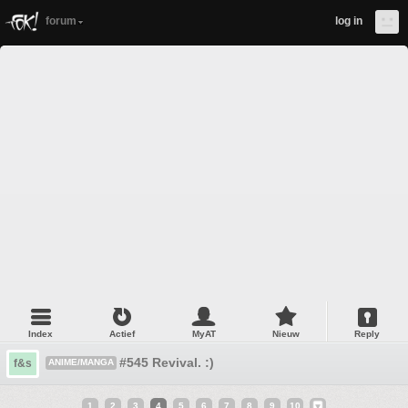
forum
log in
Index
Actief
MyAT
Nieuw
Reply
#545 Revival. :)
f&s
ANIME/MANGA
1
2
3
4
5
6
7
8
9
10