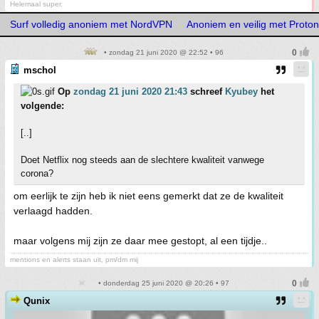
Helemaal super.
Surf volledig anoniem met NordVPN
Anoniem en veilig met Prot
• zondag 21 juni 2020 @ 22:52 • 96
mschol
Op
zondag 21 juni 2020 21:43
schreef
Kyubey
het
volgende:
[..]
Doet Netflix nog steeds aan de slechtere kwaliteit vanwege
corona?
om eerlijk te zijn heb ik niet eens gemerkt dat ze de kwaliteit
verlaagd hadden.
maar volgens mij zijn ze daar mee gestopt, al een tijdje..
mentions en alerts staan uit, pm/dm mij
• donderdag 25 juni 2020 @ 20:26 • 97
Qunix