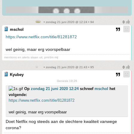
• zondag 21 juni 2020 @ 12:24 • 94
mschol
https://www.netflix.com/title/81281872
wel geinig, maar erg voorspelbaar
mentions en alerts staan uit, pm/dm mij
• zondag 21 juni 2020 @ 21:43 • 95
Kyubey
Genesis 19:26
Op
zondag 21 juni 2020 12:24
schreef
mschol
het
volgende:
https://www.netflix.com/title/81281872
wel geinig, maar erg voorspelbaar
Doet Netflix nog steeds aan de slechtere kwaliteit vanwege
corona?