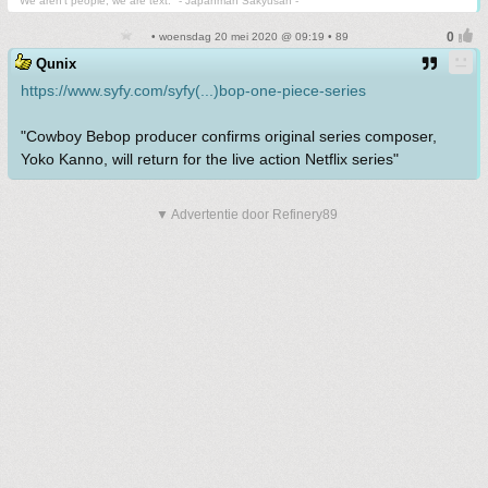
"We aren't people, we are text." - Japanman Sakyusan -
• woensdag 20 mei 2020 @ 09:19 • 89
Qunix
https://www.syfy.com/syfy(...)bop-one-piece-series
"Cowboy Bebop producer confirms original series composer,
Yoko Kanno, will return for the live action Netflix series"
▼ Advertentie door Refinery89