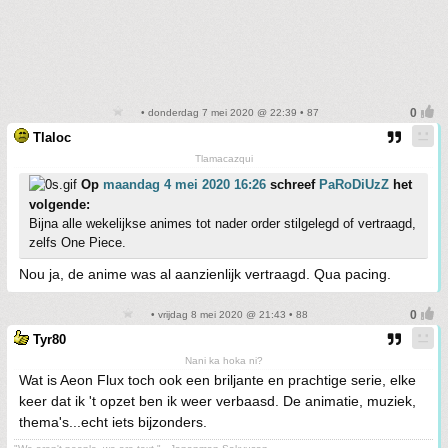
• donderdag 7 mei 2020 @ 22:39 • 87
Tlaloc
Tlamacazqui
Op
maandag 4 mei 2020 16:26
schreef
PaRoDiUzZ
het
volgende:
Bijna alle wekelijkse animes tot nader order stilgelegd of vertraagd,
zelfs One Piece.
Nou ja, de anime was al aanzienlijk vertraagd. Qua pacing.
• vrijdag 8 mei 2020 @ 21:43 • 88
Tyr80
Nani ka hoka ni?
Wat is Aeon Flux toch ook een briljante en prachtige serie, elke
keer dat ik 't opzet ben ik weer verbaasd. De animatie, muziek,
thema's...echt iets bijzonders.