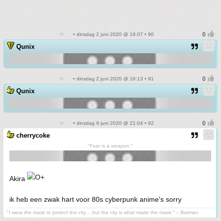
• dinsdag 2 juni 2020 @ 16:07 • 90
Qunix
• dinsdag 2 juni 2020 @ 16:13 • 91
Qunix
• dinsdag 9 juni 2020 @ 21:04 • 92
cherrycoke
"Fear is a weapon."
Akira
ik heb een zwak hart voor 80s cyberpunk anime's sorry
"I wear the mask to protect the city… but the city is what made the mask." – Batman