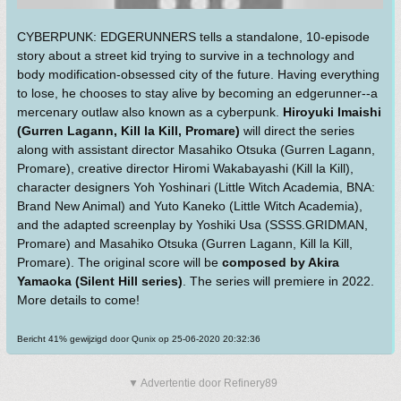
CYBERPUNK: EDGERUNNERS tells a standalone, 10-episode
story about a street kid trying to survive in a technology and
body modification-obsessed city of the future. Having everything
to lose, he chooses to stay alive by becoming an edgerunner--a
mercenary outlaw also known as a cyberpunk.
Hiroyuki Imaishi
(Gurren Lagann, Kill la Kill, Promare)
will direct the series
along with assistant director Masahiko Otsuka (Gurren Lagann,
Promare), creative director Hiromi Wakabayashi (Kill la Kill),
character designers Yoh Yoshinari (Little Witch Academia, BNA:
Brand New Animal) and Yuto Kaneko (Little Witch Academia),
and the adapted screenplay by Yoshiki Usa (SSSS.GRIDMAN,
Promare) and Masahiko Otsuka (Gurren Lagann, Kill la Kill,
Promare). The original score will be
composed by Akira
Yamaoka (Silent Hill series)
. The series will premiere in 2022.
More details to come!
Bericht 41% gewijzigd door Qunix op 25-06-2020 20:32:36
▼ Advertentie door Refinery89