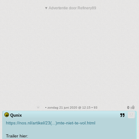
▼ Advertentie door Refinery89
• zondag 21 juni 2020 @ 12:15 • 93
Qunix
https://nos.nl/artikel/23(...)mte-niet-te-vol.html
Trailer hier: