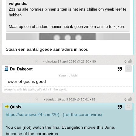
volgende:
Zzz nu alle normies binnen zitten is het iets chiller om weeb leef te
hebben.
Maar op een of andere manier heb ik geen zin om anime te kijken.
Staan een aantal goede aanraders in hoor.
• dinsdag 14 april 2020 @ 23:20 • 80
De_Dakgoot
Yane no kishi
Tower of god is goed
/A/non's with his waifu, all's right in the world.
• zondag 19 april 2020 @ 15:01 • 81
Qunix
https://soranews24.com/20(...)-of-the-coronavirus/
You can (not) watch the final Evangelion movie this June,
because of the coronavirus