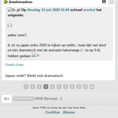
Arashimashou
Op
dinsdag 14 juli 2020 01:04
schreef
mschol
het
volgende:
[..]
welke serie?
ik zit nu japan sinks 2020 te kijken op netflix, maar lijkt wel alsof
ze iets dramatisch met de animatie halverwege (~ na ep 5-6)
hebben gedaan
Uzaki-chan
Japan zinkt? Klinkt ook dramatisch.
1
2
3
4
5
6
7
8
9
10
#545 Revival. :)
f&s
ANIME/MANGA
steun FOK! en koop via een van deze links
Coolblue
Bitvavo