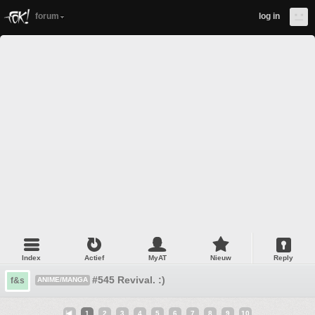
forum
log in
Index
Actief
MyAT
Nieuw
Reply
#545 Revival. :)
f&s
ANIME/MANGA
1
2
3
4
5
6
7
8
9
10