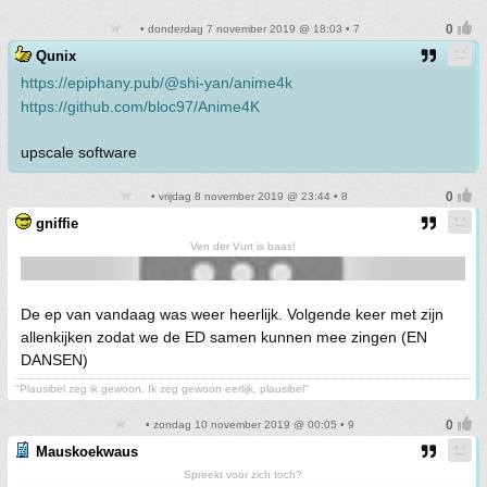
• donderdag 7 november 2019 @ 18:03 • 7
Qunix
https://epiphany.pub/@shi-yan/anime4k
https://github.com/bloc97/Anime4K
upscale software
• vrijdag 8 november 2019 @ 23:44 • 8
gniffie
Ven der Vurt is baas!
De ep van vandaag was weer heerlijk. Volgende keer met zijn
allenkijken zodat we de ED samen kunnen mee zingen (EN
DANSEN)
"Plausibel zeg ik gewoon. Ik zeg gewoon eerlijk, plausibel"
• zondag 10 november 2019 @ 00:05 • 9
Mauskoekwaus
Spreekt voor zich toch?