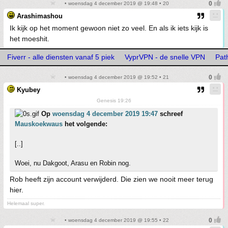
• woensdag 4 december 2019 @ 19:48 • 20
Arashimashou
Ik kijk op het moment gewoon niet zo veel. En als ik iets kijk is
het moeshit.
Fiverr - alle diensten vanaf 5 piek
VyprVPN - de snelle VPN
Path
• woensdag 4 december 2019 @ 19:52 • 21
Kyubey
Genesis 19:26
Op
woensdag 4 december 2019 19:47
schreef
Mauskoekwaus
het volgende:
[..]
Woei, nu Dakgoot, Arasu en Robin nog.
Rob heeft zijn account verwijderd. Die zien we nooit meer terug
hier.
Helemaal super.
• woensdag 4 december 2019 @ 19:55 • 22