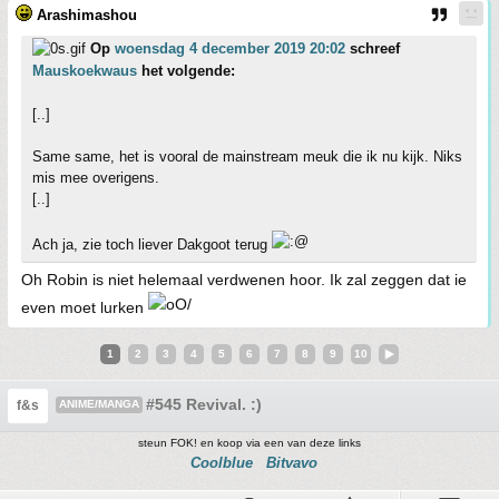
Arashimashou
Op
woensdag 4 december 2019 20:02
schreef
Mauskoekwaus
het volgende:
[..]
Same same, het is vooral de mainstream meuk die ik nu kijk. Niks
mis mee overigens.
[..]
Ach ja, zie toch liever Dakgoot terug
Oh Robin is niet helemaal verdwenen hoor. Ik zal zeggen dat ie
even moet lurken
1
2
3
4
5
6
7
8
9
10
#545 Revival. :)
f&s
ANIME/MANGA
steun FOK! en koop via een van deze links
Coolblue
Bitvavo