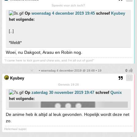
Spreekt voor zich toch?
Op
woensdag 4 december 2019 19:45
schreef
Kyubey
het volgende:
[..]
*Meldt*
Woei, nu Dakgoot, Arasu en Robin nog.
''I came here to kick gum and chew ass, and I'm all out of gum!''
• woensdag 4 december 2019 @ 19:48 • 19
Kyubey
Genesis 19:26
Op
zaterdag 30 november 2019 19:47
schreef
Qunix
het volgende:
De anime heb ik altijd al leuk gevonden. Hopelijk wordt deze net
zo.
Helemaal super.