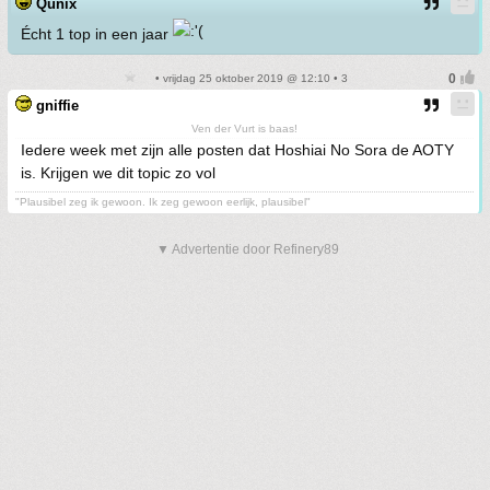
Qunix
Écht 1 top in een jaar
• vrijdag 25 oktober 2019 @ 12:10 • 3
gniffie
Ven der Vurt is baas!
Iedere week met zijn alle posten dat Hoshiai No Sora de AOTY
is. Krijgen we dit topic zo vol
"Plausibel zeg ik gewoon. Ik zeg gewoon eerlijk, plausibel"
▼ Advertentie door Refinery89