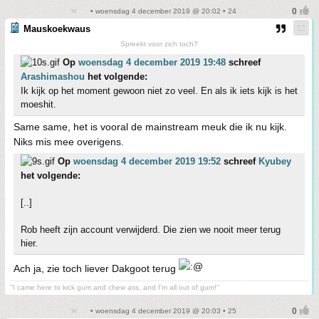
• woensdag 4 december 2019 @ 20:02 • 24
Mauskoekwaus
Spreekt voor zich toch?
Op
woensdag 4 december 2019 19:48
schreef
Arashimashou
het volgende:
Ik kijk op het moment gewoon niet zo veel. En als ik iets kijk is het
moeshit.
Same same, het is vooral de mainstream meuk die ik nu kijk.
Niks mis mee overigens.
Op
woensdag 4 december 2019 19:52
schreef
Kyubey
het volgende:
[..]
Rob heeft zijn account verwijderd. Die zien we nooit meer terug
hier.
Ach ja, zie toch liever Dakgoot terug
''I came here to kick gum and chew ass, and I'm all out of gum!''
• woensdag 4 december 2019 @ 20:03 • 25