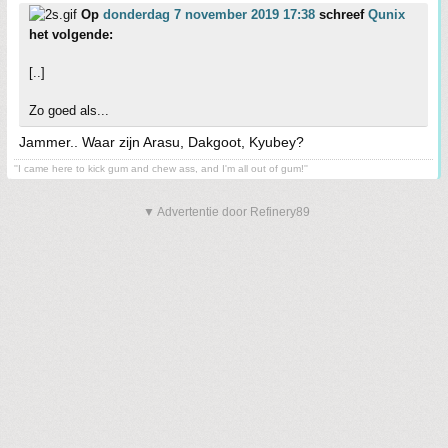
Op
donderdag 7 november 2019 17:38
schreef
Qunix
het volgende:
[..]
Zo goed als...
Jammer.. Waar zijn Arasu, Dakgoot, Kyubey?
''I came here to kick gum and chew ass, and I'm all out of gum!''
▼ Advertentie door Refinery89