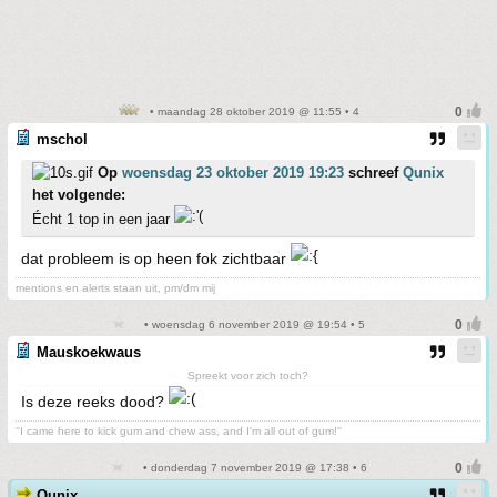
• maandag 28 oktober 2019 @ 11:55 • 4
mschol
Op
woensdag 23 oktober 2019 19:23
schreef
Qunix
het volgende:
Écht 1 top in een jaar
dat probleem is op heen fok zichtbaar
mentions en alerts staan uit, pm/dm mij
• woensdag 6 november 2019 @ 19:54 • 5
Mauskoekwaus
Spreekt voor zich toch?
Is deze reeks dood?
''I came here to kick gum and chew ass, and I'm all out of gum!''
• donderdag 7 november 2019 @ 17:38 • 6
Qunix