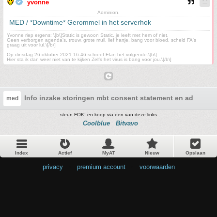
yvonne
Adminion.
MED / *Downtime* Gerommel in het serverhok
Yvonne riep ergens: \[b\]Static is gewoon Static, je leeft met hem of niet.
Geen verborgen agenda's, trouw, grote muil, lief hartje, bang voor bloed, scheld FA's
graag uit voor lul.\[/b\]
Op dinsdag 26 oktober 2021 16:46 schreef Elan het volgende:\[b\]
Hier sta ik dan weer niet van te kijken Zelfs het virus is bang voor jou.\[/b\]
Info inzake storingen mbt consent statement en ads
med
steun FOK! en koop via een van deze links
Coolblue
Bitvavo
Index
Actief
MyAT
Nieuw
Opslaan
privacy
•
premium account
•
voorwaarden