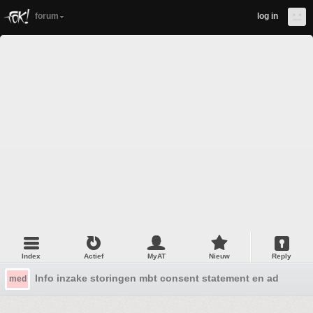
forum
log in
Index
Actief
MyAT
Nieuw
Reply
Info inzake storingen mbt consent statement en ads
med