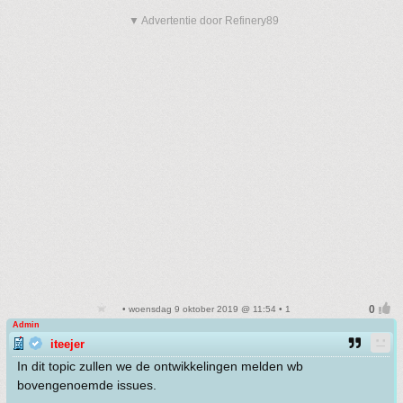
▼ Advertentie door Refinery89
• woensdag 9 oktober 2019 @ 11:54 • 1
Admin
iteejer
In dit topic zullen we de ontwikkelingen melden wb
bovengenoemde issues.