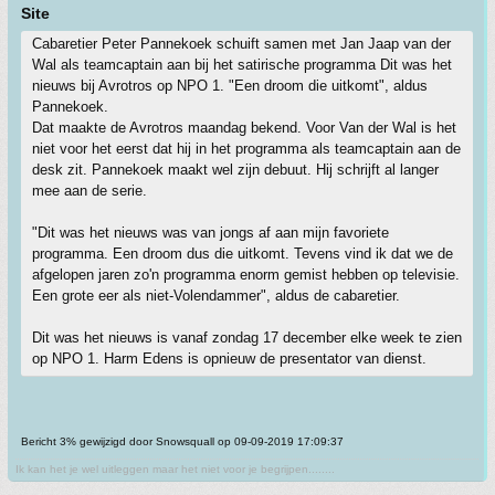
Site
Cabaretier Peter Pannekoek schuift samen met Jan Jaap van der
Wal als teamcaptain aan bij het satirische programma Dit was het
nieuws bij Avrotros op NPO 1. "Een droom die uitkomt", aldus
Pannekoek.
Dat maakte de Avrotros maandag bekend. Voor Van der Wal is het
niet voor het eerst dat hij in het programma als teamcaptain aan de
desk zit. Pannekoek maakt wel zijn debuut. Hij schrijft al langer
mee aan de serie.
"Dit was het nieuws was van jongs af aan mijn favoriete
programma. Een droom dus die uitkomt. Tevens vind ik dat we de
afgelopen jaren zo'n programma enorm gemist hebben op televisie.
Een grote eer als niet-Volendammer", aldus de cabaretier.
Dit was het nieuws is vanaf zondag 17 december elke week te zien
op NPO 1. Harm Edens is opnieuw de presentator van dienst.
Bericht 3% gewijzigd door Snowsquall op 09-09-2019 17:09:37
Ik kan het je wel uitleggen maar het niet voor je begrijpen........