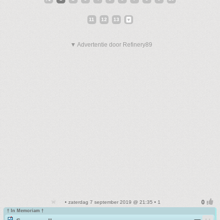
11
12
13
▼ Advertentie door Refinery89
• zaterdag 7 september 2019 @ 21:35 • 1
† In Memoriam †