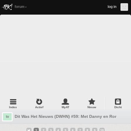
forum
log in
Index
Actief
MyAT
Nieuw
Dicht
Dit Was Het Nieuws (DWHN) #59: Met Danny en Ronald
tv
1
2
3
4
5
6
7
8
9
10