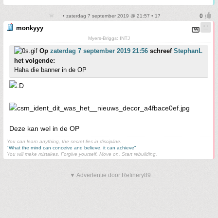
• zaterdag 7 september 2019 @ 21:57 • 17
monkyyy
Myers-Briggs: INTJ
Op
zaterdag 7 september 2019 21:56
schreef
StephanL
het volgende:
Haha die banner in de OP
Deze kan wel in de OP
You can learn anything, the secret lies in discipline.
"What the mind can conceive and believe, it can achieve"
You will make mistakes. Forgive yourself. Move on. Start rebuilding.
▼ Advertentie door Refinery89