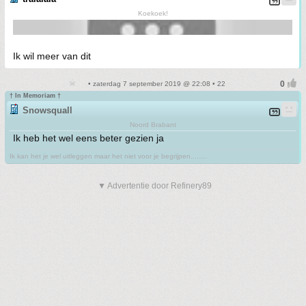
Koekoek!
Ik wil meer van dit
• zaterdag 7 september 2019 @ 22:08 • 22
† In Memoriam †
Snowsquall
Noord Brabant
Ik heb het wel eens beter gezien ja
Ik kan het je wel uitleggen maar het niet voor je begrijpen........
▼ Advertentie door Refinery89