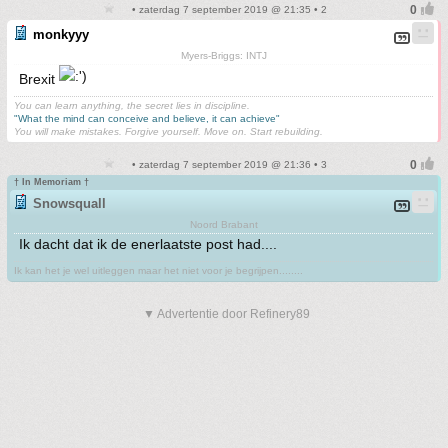
• zaterdag 7 september 2019 @ 21:35 • 2
monkyyy
Myers-Briggs: INTJ
Brexit
You can learn anything, the secret lies in discipline.
"What the mind can conceive and believe, it can achieve"
You will make mistakes. Forgive yourself. Move on. Start rebuilding.
• zaterdag 7 september 2019 @ 21:36 • 3
† In Memoriam †
Snowsquall
Noord Brabant
Ik dacht dat ik de enerlaatste post had....
Ik kan het je wel uitleggen maar het niet voor je begrijpen........
▼ Advertentie door Refinery89