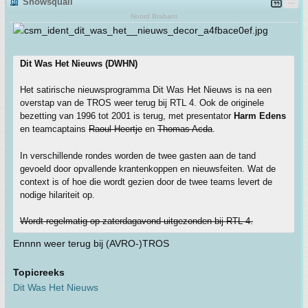
Snowsquall
Noord Brabant
Dit Was Het Nieuws (DWHN)
Het satirische nieuwsprogramma Dit Was Het Nieuws is na een
overstap van de TROS weer terug bij RTL 4. Ook de originele
bezetting van 1996 tot 2001 is terug, met presentator
Harm Edens
en teamcaptains
Raoul Heertje
en
Thomas Acda
.
In verschillende rondes worden de twee gasten aan de tand
gevoeld door opvallende krantenkoppen en nieuwsfeiten. Wat de
context is of hoe die wordt gezien door de twee teams levert de
nodige hilariteit op.
Wordt regelmatig op zaterdagavond uitgezonden bij RTL 4.
Ennnn weer terug bij (AVRO-)TROS
Topicreeks
Dit Was Het Nieuws