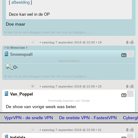
[
afbeelding
]
Deze kan wel in de OP
Doe maar
Ik kan het je wel uitleggen maar het niet voor je begrijpen........
• zaterdag 7 september 2019 @ 22:00 • 19
† In Memoriam †
Snowsquall
Noord Brabant
Ik kan het je wel uitleggen maar het niet voor je begrijpen........
• zaterdag 7 september 2019 @ 22:06 • 20
Van_Poppel
Voormalig kopman van Gertje
De show van vorige week was beter.
VyprVPN - de snelle VPN
De snelste VPN - FastestVPN
Cyberg
• zaterdag 7 september 2019 @ 22:08 • 21
tralalala