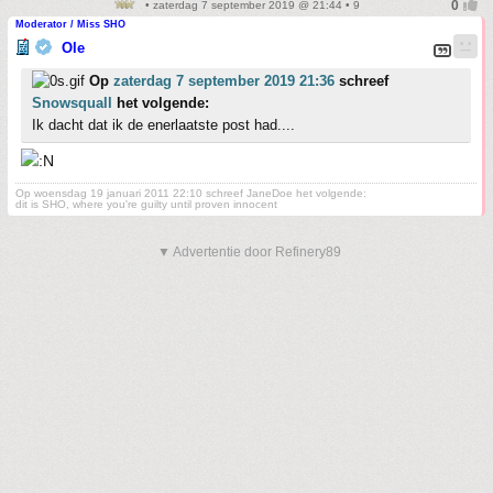
• zaterdag 7 september 2019 @ 21:44 • 9
Moderator / Miss SHO
Ole
Op
zaterdag 7 september 2019 21:36
schreef
Snowsquall
het volgende:
Ik dacht dat ik de enerlaatste post had....
Op woensdag 19 januari 2011 22:10 schreef JaneDoe het volgende:
dit is SHO, where you're guilty until proven innocent
▼ Advertentie door Refinery89