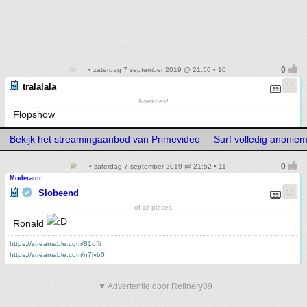
• zaterdag 7 september 2019 @ 21:50 • 10
tralalala
Koekoek!
Flopshow
Bekijk het streamingaanbod van Primevideo
Surf volledig anoni
• zaterdag 7 september 2019 @ 21:52 • 11
Moderator
Slobeend
of all places
Ronald
https://streamable.com/81ofli
https://streamable.com/n7jvb0
▼ Advertentie door Refinery89