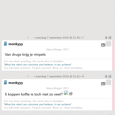
• zaterdag 7 september 2019 @ 21:40 • 7
monkyyy
Myers-Briggs: INTJ
Van drugs krijg je rimpels
You can learn anything, the secret lies in discipline.
"What the mind can conceive and believe, it can achieve"
You will make mistakes. Forgive yourself. Move on. Start rebuilding.
• zaterdag 7 september 2019 @ 21:41 • 8
monkyyy
Myers-Briggs: INTJ
5 koppen koffie is toch niet zo veel?
You can learn anything, the secret lies in discipline.
"What the mind can conceive and believe, it can achieve"
You will make mistakes. Forgive yourself. Move on. Start rebuilding.