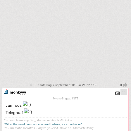
• zaterdag 7 september 2019 @ 21:52 • 12
monkyyy
Myers-Briggs: INTJ
Jan roos
Telegraaf
You can learn anything, the secret lies in discipline.
"What the mind can conceive and believe, it can achieve"
You will make mistakes. Forgive yourself. Move on. Start rebuilding.