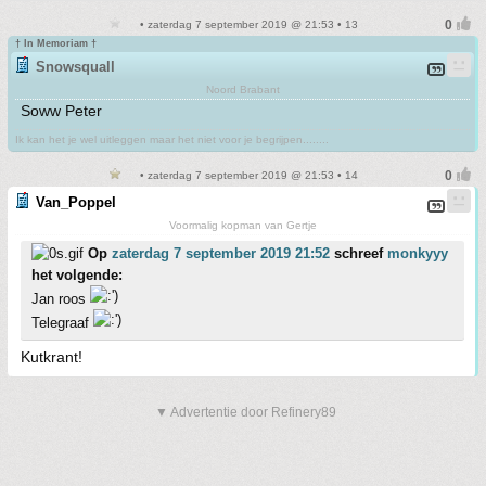
• zaterdag 7 september 2019 @ 21:53 • 13
† In Memoriam †
Snowsquall
Noord Brabant
Soww Peter
Ik kan het je wel uitleggen maar het niet voor je begrijpen........
• zaterdag 7 september 2019 @ 21:53 • 14
Van_Poppel
Voormalig kopman van Gertje
Op
zaterdag 7 september 2019 21:52
schreef
monkyyy
het volgende:
Jan roos
Telegraaf
Kutkrant!
▼ Advertentie door Refinery89