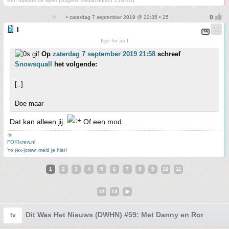
Een oplettende kijker (volgens Mediacourant 15-4-20).
• zaterdag 7 september 2019 @ 22:35 • 25
I
Eye for an I
Op
zaterdag 7 september 2019 21:58
schreef
Snowsquall
het volgende:
[..]
Doe maar
Dat kan alleen jij.
Of een mod.
👁
FOK!crew.nl
Yo (ex-)crew, meld je hier!
1
2
3
4
5
6
7
8
9
10
11
12
13
Dit Was Het Nieuws (DWHN) #59: Met Danny en Ronald
tv