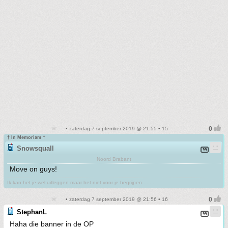
• zaterdag 7 september 2019 @ 21:55 • 15
† In Memoriam †
Snowsquall
Noord Brabant
Move on guys!
Ik kan het je wel uitleggen maar het niet voor je begrijpen........
• zaterdag 7 september 2019 @ 21:56 • 16
StephanL
Haha die banner in de OP