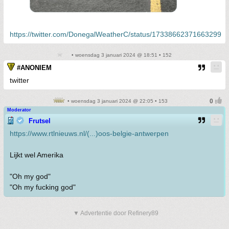
https://twitter.com/DonegalWeatherC/status/173386623716632999
• woensdag 3 januari 2024 @ 18:51 • 152
#ANONIEM
twitter
• woensdag 3 januari 2024 @ 22:05 • 153
Moderator
Frutsel
https://www.rtlnieuws.nl/(...)oos-belgie-antwerpen
Lijkt wel Amerika
"Oh my god"
"Oh my fucking god"
▼ Advertentie door Refinery89