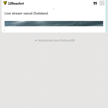
12Beaufort
v
Live stream vanuit Duitsland.
v
▼ Advertentie door Refinery89