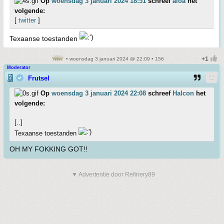
Op
woensdag 3 januari 2024 18:51
schreef
aloa
het
volgende:
[
twitter
]
Texaanse toestanden
• woensdag 3 januari 2024 @ 22:09 • 156
Moderator
Frutsel
Op
woensdag 3 januari 2024 22:08
schreef
Halcon
het
volgende:
[..]
Texaanse toestanden
OH MY FOKKING GOT!!
▼ Advertentie door Refinery89