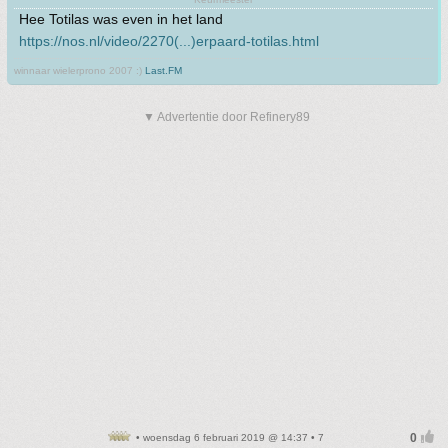
Hee Totilas was even in het land
https://nos.nl/video/2270(...)erpaard-totilas.html
winnaar wielerprono 2007 :)
Last.FM
▼ Advertentie door Refinery89
• woensdag 6 februari 2019 @ 14:37 • 7