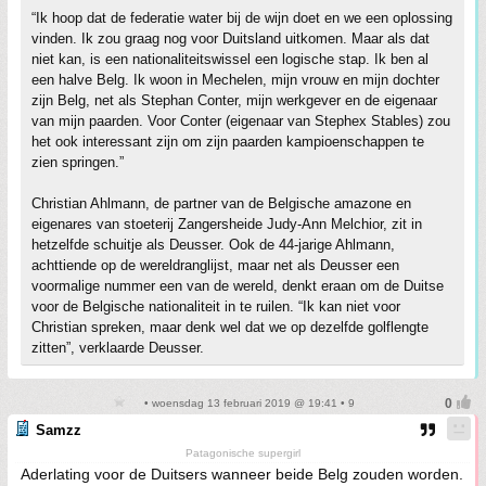
“Ik hoop dat de federatie water bij de wijn doet en we een oplossing
vinden. Ik zou graag nog voor Duitsland uitkomen. Maar als dat
niet kan, is een nationaliteitswissel een logische stap. Ik ben al
een halve Belg. Ik woon in Mechelen, mijn vrouw en mijn dochter
zijn Belg, net als Stephan Conter, mijn werkgever en de eigenaar
van mijn paarden. Voor Conter (eigenaar van Stephex Stables) zou
het ook interessant zijn om zijn paarden kampioenschappen te
zien springen.”
Christian Ahlmann, de partner van de Belgische amazone en
eigenares van stoeterij Zangersheide Judy-Ann Melchior, zit in
hetzelfde schuitje als Deusser. Ook de 44-jarige Ahlmann,
achttiende op de wereldranglijst, maar net als Deusser een
voormalige nummer een van de wereld, denkt eraan om de Duitse
voor de Belgische nationaliteit in te ruilen. “Ik kan niet voor
Christian spreken, maar denk wel dat we op dezelfde golflengte
zitten”, verklaarde Deusser.
• woensdag 13 februari 2019 @ 19:41 • 9
Samzz
Patagonische supergirl
Aderlating voor de Duitsers wanneer beide Belg zouden worden.