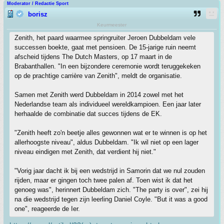
Moderator / Redactie Sport
borisz
Keurmeester
Zenith, het paard waarmee springruiter Jeroen Dubbeldam vele
successen boekte, gaat met pensioen. De 15-jarige ruin neemt
afscheid tijdens The Dutch Masters, op 17 maart in de
Brabanthallen. "In een bijzondere ceremonie wordt teruggekeken
op de prachtige carrière van Zenith", meldt de organisatie.
Samen met Zenith werd Dubbeldam in 2014 zowel met het
Nederlandse team als individueel wereldkampioen. Een jaar later
herhaalde de combinatie dat succes tijdens de EK.
"Zenith heeft zo'n beetje alles gewonnen wat er te winnen is op het
allerhoogste niveau", aldus Dubbeldam. "Ik wil niet op een lager
niveau eindigen met Zenith, dat verdient hij niet."
"Vorig jaar dacht ik bij een wedstrijd in Samorin dat we nul zouden
rijden, maar er gingen toch twee palen af. Toen wist ik dat het
genoeg was", herinnert Dubbeldam zich. "The party is over", zei hij
na die wedstrijd tegen zijn leerling Daniel Coyle. "But it was a good
one", reageerde de Ier.