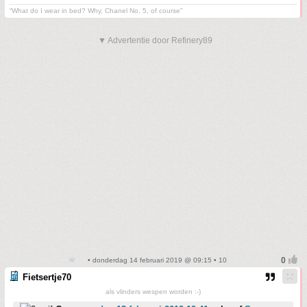
“What do I wear in bed? Why, Chanel No. 5, of course”
▼ Advertentie door Refinery89
• donderdag 14 februari 2019 @ 09:15 • 10
Fietsertje70
als vlinders wespen worden :-)