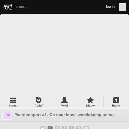
forum
log in
Index
Actief
MyAT
Nieuw
Reply
Paardensport #2: Op naar losse wereldkampioenschappe
spt
1
2
3
4
5