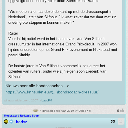
opgevolgd door oud-olympiër Imke Schellekens-Bartels.
"We moeten allemaal dezelfde kant op met de dressuursport in
Nederland", stelt Van Silfhout. "Ik weet zeker dat we daar met z'n
drieën grote stappen in kunnen maken."
Ruiter
Voordat hij actief werd in het trainersvak, was Van Silfhout
dressuurruiter in het internationale Grand Prix-circuit. In 2007 won
hij drie onderdelen op het Grand Prix-evenement in Hickstead met
paard Nimbly.
De laatste jaren is Van Silfhout voornamelijk bezig met het
opleiden van ruiters, onder wie zijn eigen zoon Diederik van
Silfhout.
Nieuws over alle bondscoaches -->
https://www.knhs.nl/nieuw(...)bondscoach-dressuur/
winnaar wielerprono 2007 :)
Last.FM
• dinsdag 5 februari 2019 @ 06:54 • 6
Moderator / Redactie Sport
borisz
Keurmeester