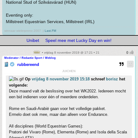
National Stud of Szilvásvárad (HUN)
Eventing only:
Millstreet Equestrian Services, Millstreet (IRL)
winnaar wielerprono 2007 :)
Last.FM
Unibet
Speel mee met Lucky Day en win!
• vrijdag 8 november 2019 @ 17:21 • 21
Moderator / Redactie Sport / Weblog
rubbereend
JUICHEN
Op
vrijdag 8 november 2019 15:18
schreef
borisz
het
volgende:
Deze maand valt de beslissing over het WK2022. Iedereen mocht
een bid indienen voor één of meerdere onderdelen.
Rome en Saudi-Arabië gaan voor het volledige pakket.
Ermelo doet ook mee, maar dan alleen voor Endurance.
All disciplines (World Equestrian Games):
Pratoni del Vivaro (Rome), Elementa (Rome) and Isola della Scala
(Verona) (ITA)