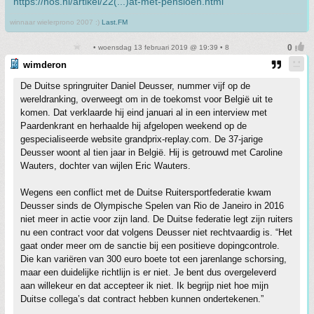
https://nos.nl/artikel/22(...)at-met-pensioen.html
winnaar wielerprono 2007 :)
Last.FM
• woensdag 13 februari 2019 @ 19:39 • 8
wimderon
De Duitse springruiter Daniel Deusser, nummer vijf op de
wereldranking, overweegt om in de toekomst voor België uit te
komen. Dat verklaarde hij eind januari al in een interview met
Paardenkrant en herhaalde hij afgelopen weekend op de
gespecialiseerde website grandprix-replay.com. De 37-jarige
Deusser woont al tien jaar in België. Hij is getrouwd met Caroline
Wauters, dochter van wijlen Eric Wauters.
Wegens een conflict met de Duitse Ruitersportfederatie kwam
Deusser sinds de Olympische Spelen van Rio de Janeiro in 2016
niet meer in actie voor zijn land. De Duitse federatie legt zijn ruiters
nu een contract voor dat volgens Deusser niet rechtvaardig is. “Het
gaat onder meer om de sanctie bij een positieve dopingcontrole.
Die kan variëren van 300 euro boete tot een jarenlange schorsing,
maar een duidelijke richtlijn is er niet. Je bent dus overgeleverd
aan willekeur en dat accepteer ik niet. Ik begrijp niet hoe mijn
Duitse collega’s dat contract hebben kunnen ondertekenen.”