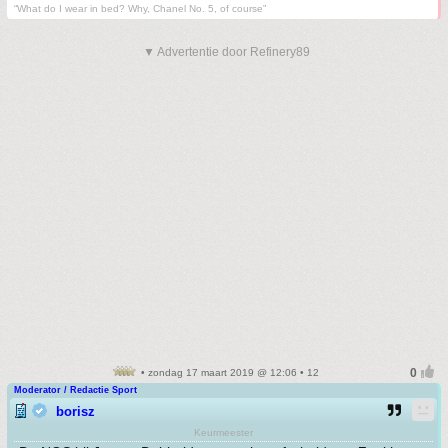
“What do I wear in bed? Why, Chanel No. 5, of course”
▼ Advertentie door Refinery89
• zondag 17 maart 2019 @ 12:06 • 12
Moderator / Redactie Sport
borisz
Keurmeester