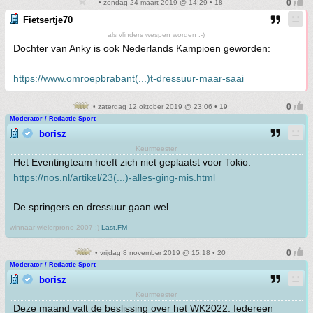
• zondag 24 maart 2019 @ 14:29 • 18
Fietsertje70
als vlinders wespen worden :-)
Dochter van Anky is ook Nederlands Kampioen geworden:
https://www.omroepbrabant(...)t-dressuur-maar-saai
• zaterdag 12 oktober 2019 @ 23:06 • 19
Moderator / Redactie Sport
borisz
Keurmeester
Het Eventingteam heeft zich niet geplaatst voor Tokio.
https://nos.nl/artikel/23(...)-alles-ging-mis.html
De springers en dressuur gaan wel.
winnaar wielerprono 2007 :)
Last.FM
• vrijdag 8 november 2019 @ 15:18 • 20
Moderator / Redactie Sport
borisz
Keurmeester
Deze maand valt de beslissing over het WK2022. Iedereen