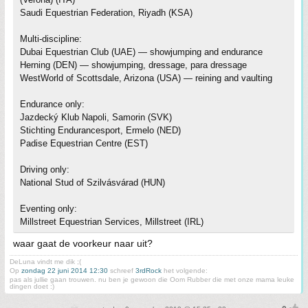
Saudi Equestrian Federation, Riyadh (KSA)
Multi-discipline:
Dubai Equestrian Club (UAE) — showjumping and endurance
Herning (DEN) — showjumping, dressage, para dressage
WestWorld of Scottsdale, Arizona (USA) — reining and vaulting
Endurance only:
Jazdecký Klub Napoli, Samorin (SVK)
Stichting Endurancesport, Ermelo (NED)
Padise Equestrian Centre (EST)
Driving only:
National Stud of Szilvásvárad (HUN)
Eventing only:
Millstreet Equestrian Services, Millstreet (IRL)
waar gaat de voorkeur naar uit?
DeLuna vindt me dik ;(
Op
zondag 22 juni 2014 12:30
schreef
3rdRock
het volgende:
pas als jullie gaan trouwen. nu ben je gewoon die Oom Rubber die met onze mama leuke
dingen doet :)