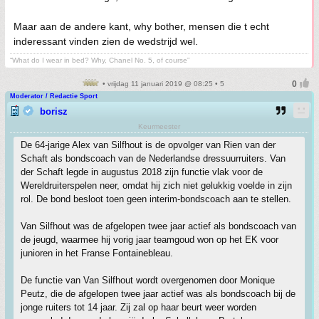
Maar aan de andere kant, why bother, mensen die t echt
inderessant vinden zien de wedstrijd wel.
“What do I wear in bed? Why, Chanel No. 5, of course”
• vrijdag 11 januari 2019 @ 08:25 • 5
Moderator / Redactie Sport
borisz
Keurmeester
De 64-jarige Alex van Silfhout is de opvolger van Rien van der
Schaft als bondscoach van de Nederlandse dressuurruiters. Van
der Schaft legde in augustus 2018 zijn functie vlak voor de
Wereldruiterspelen neer, omdat hij zich niet gelukkig voelde in zijn
rol. De bond besloot toen geen interim-bondscoach aan te stellen.
Van Silfhout was de afgelopen twee jaar actief als bondscoach van
de jeugd, waarmee hij vorig jaar teamgoud won op het EK voor
junioren in het Franse Fontainebleau.
De functie van Van Silfhout wordt overgenomen door Monique
Peutz, die de afgelopen twee jaar actief was als bondscoach bij de
jonge ruiters tot 14 jaar. Zij zal op haar beurt weer worden