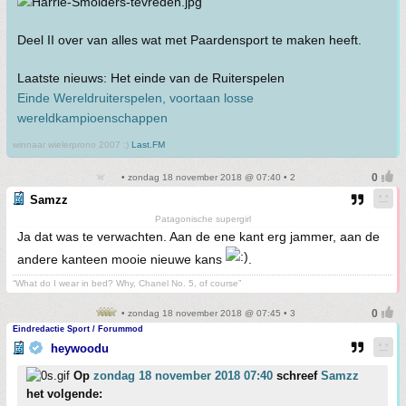
Deel II over van alles wat met Paardensport te maken heeft.
Laatste nieuws: Het einde van de Ruiterspelen
Einde Wereldruiterspelen, voortaan losse
wereldkampioenschappen
winnaar wielerprono 2007 :)
Last.FM
• zondag 18 november 2018 @ 07:40 • 2
Samzz
Patagonische supergirl
Ja dat was te verwachten. Aan de ene kant erg jammer, aan de
andere kanteen mooie nieuwe kans
.
“What do I wear in bed? Why, Chanel No. 5, of course”
• zondag 18 november 2018 @ 07:45 • 3
Eindredactie Sport / Forummod
heywoodu
Op
zondag 18 november 2018 07:40
schreef
Samzz
het volgende: