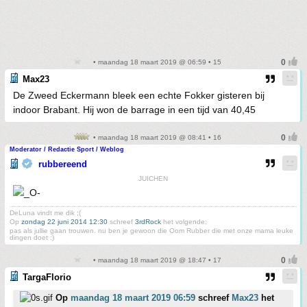
• maandag 18 maart 2019 @ 06:59 • 15
Max23
De Zweed Eckermann bleek een echte Fokker gisteren bij
indoor Brabant. Hij won de barrage in een tijd van 40,45
• maandag 18 maart 2019 @ 08:41 • 16
Moderator / Redactie Sport / Weblog
rubbereend
JUICHEN
DeLuna vindt me dik ;(
Op
zondag 22 juni 2014 12:30
schreef
3rdRock
het volgende:
pas als jullie gaan trouwen. nu ben je gewoon die Oom Rubber die met onze mama leuke
dingen doet :)
• maandag 18 maart 2019 @ 18:47 • 17
TargaFlorio
Op
maandag 18 maart 2019 06:59
schreef
Max23
het