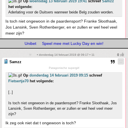
Op
woensdag 13 februari 2019 19:41
schreef
Samzz
het volgende:
Aderlating voor de Duitsers wanneer beide Belg zouden worden.
Is toch niet ongewoon in de paardensport? Franke Sloothaak,
Jos Lansink, Sven Rothenberger, en er zullen er wel heel veel
meer zijn?
Unibet
Speel mee met Lucky Day en win!
• donderdag 14 februari 2019 @ 09:17 • 11
Samzz
Patagonische supergirl
Op
donderdag 14 februari 2019 09:15
schreef
Fietsertje70
het volgende:
[..]
Is toch niet ongewoon in de paardensport? Franke Sloothaak, Jos
Lansink, Sven Rothenberger, en er zullen er wel heel veel meer
zijn?
Ik zeg ook niet dat t ongewoon is toch?