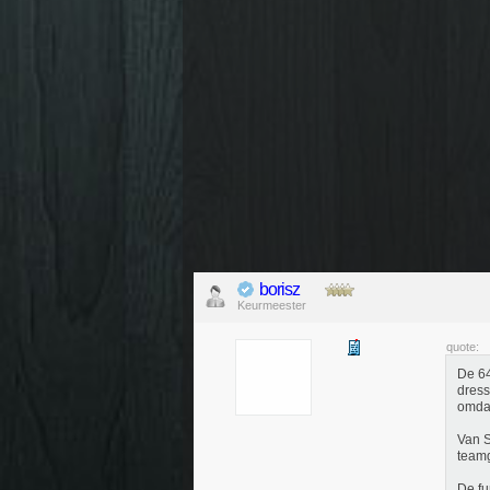
borisz
Keurmeester
quote:
De 64
dress
omdat
Van S
teamg
De fu