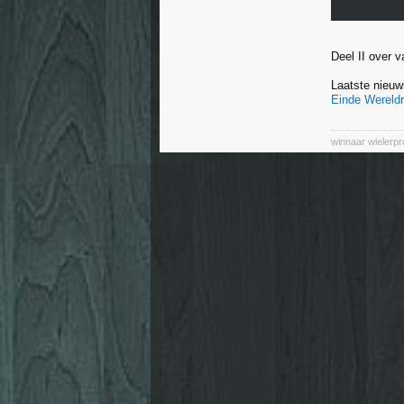
Deel II over 
Laatste nieuw
Einde Wereldr
winnaar wielerp