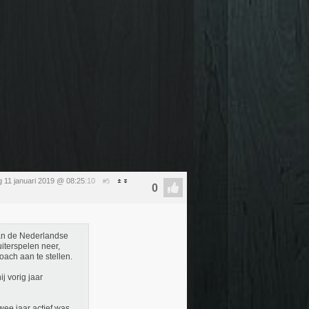
ag 11 januari 2019 @ 08:25
:10
#5
van de Nederlandse
uiterspelen neer,
oach aan te stellen.
j vorig jaar
ee jaar actief was