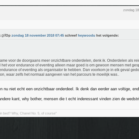
zondag 18
Op
zondag 18 november 2018 07:45
schreef
heywoodu
het volgende:
ame voor de doorgaans meer onzichtbare onderdelen, denk ik. Onderdelen als rei
jl het voor endurance of eventing alleen maar goed is om gewoon mensen met ges
endurance of eventing als organisator te hebben. Dan voorkom je in elk geval ged
yon, waar zelfs het normaal aangeven van het parcours te moeilijk was..
n nu niet echt een onzichtbaar onderdeel. Ik denk dan eerder aan voltige, end
ndere kant, why bother, mensen die t echt inderessant vinden zien de wedstri
in bed? Why, Chanel No. 5, of course”