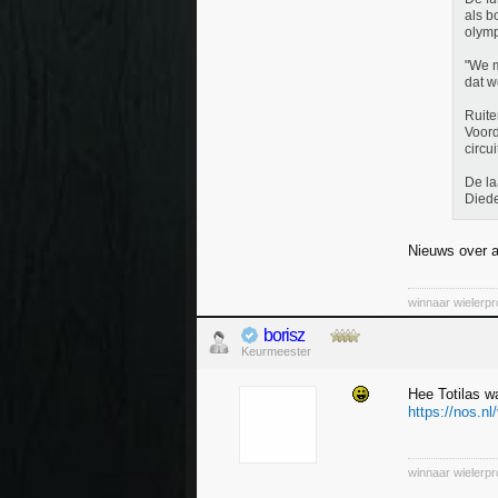
als b
olymp
"We m
dat w
Ruite
Voord
circu
De la
Diede
Nieuws over 
winnaar wielerp
borisz
Keurmeester
Hee Totilas w
https://nos.nl
winnaar wielerp