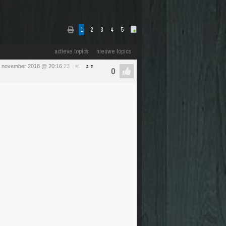
1
2
3
4
5
actieve topics
nieuwe topics
7 november 2018 @ 20:16
:23
#1