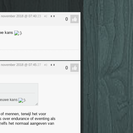
 november 2018 @ 07:40
:23
#2
uwe kans
.
 november 2018 @ 07:45
:27
#3
nieuwe kans
.
of mennen, terwijl het voor
 over endurance of eventing als
 zelfs het normaal aangeven van