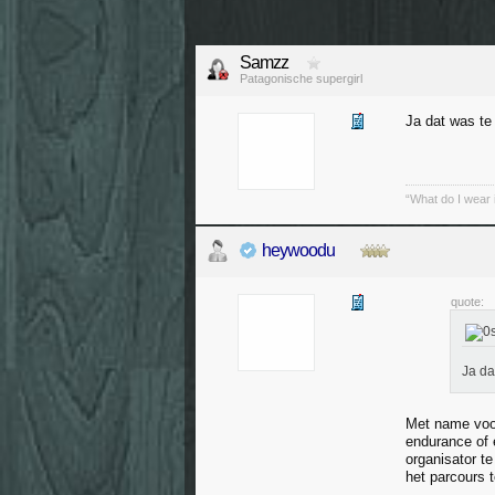
Samzz
Patagonische supergirl
Ja dat was te
“What do I wear 
heywoodu
quote:
Ja da
Met name voor
endurance of 
organisator t
het parcours t