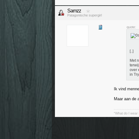
Samzz
Patagonische supergirl
quote:
[..]
Met n
terwi
over 
in Tr
Ik vind menne
Maar aan de a
“What do I wear 