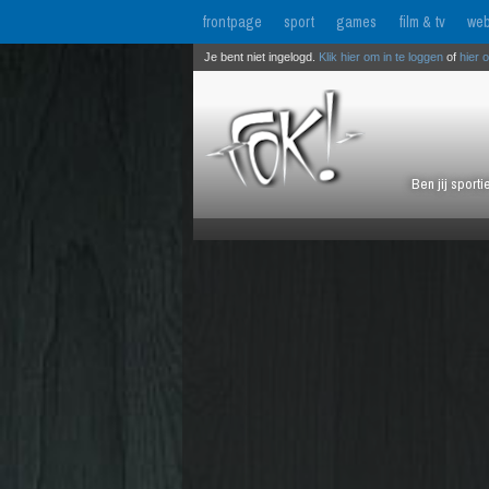
frontpage
sport
games
film & tv
web
Je bent niet ingelogd.
Klik hier om in te loggen
of
hier 
Ben jij sport