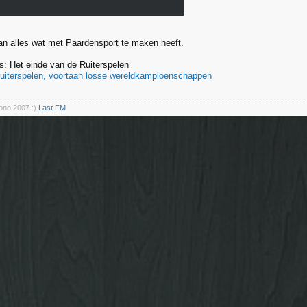
van alles wat met Paardensport te maken heeft.
s: Het einde van de Ruiterspelen
uiterspelen, voortaan losse wereldkampioenschappen
rono 2007 :)
Last.FM