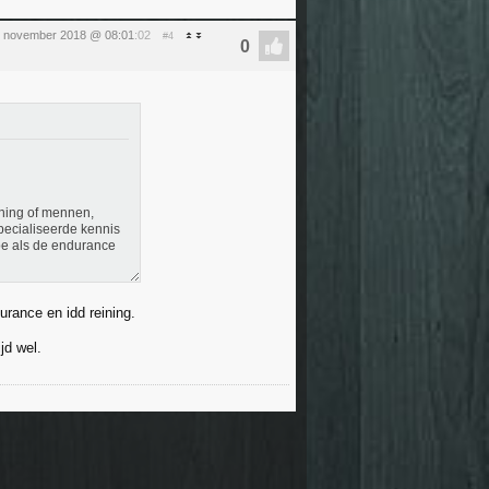
 november 2018 @ 08:01
:02
#4
ning of mennen,
pecialiseerde kennis
oe als de endurance
urance en idd reining.
jd wel.