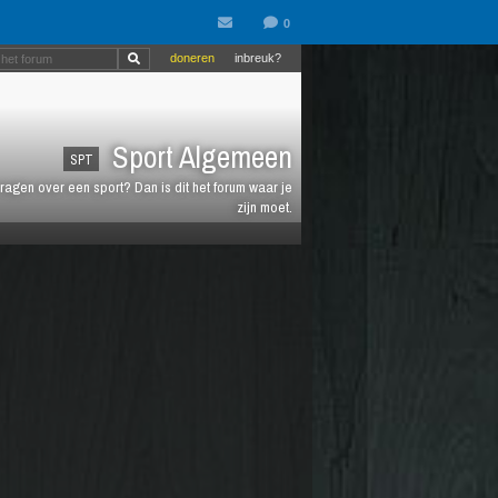
doneren
inbreuk?
Sport Algemeen
SPT
vragen over een sport? Dan is dit het forum waar je
zijn moet.