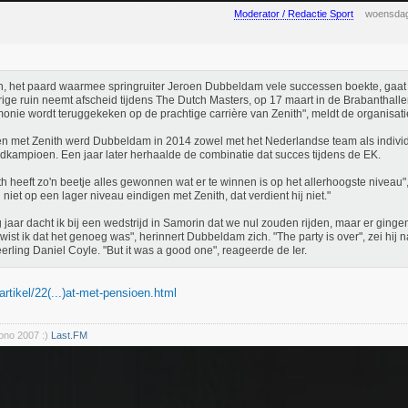
Moderator / Redactie Sport
woensdag
h, het paard waarmee springruiter Jeroen Dubbeldam vele successen boekte, gaat
rige ruin neemt afscheid tijdens The Dutch Masters, op 17 maart in de Brabanthalle
onie wordt teruggekeken op de prachtige carrière van Zenith", meldt de organisati
 met Zenith werd Dubbeldam in 2014 zowel met het Nederlandse team als indivi
dkampioen. Een jaar later herhaalde de combinatie dat succes tijdens de EK.
th heeft zo'n beetje alles gewonnen wat er te winnen is op het allerhoogste niveau
il niet op een lager niveau eindigen met Zenith, dat verdient hij niet."
g jaar dacht ik bij een wedstrijd in Samorin dat we nul zouden rijden, maar er ginge
wist ik dat het genoeg was", herinnert Dubbeldam zich. "The party is over", zei hij n
leerling Daniel Coyle. "But it was a good one", reageerde de Ier.
/artikel/22(...)at-met-pensioen.html
rono 2007 :)
Last.FM