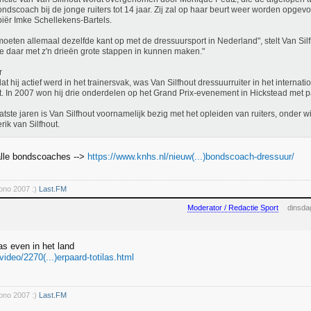
ondscoach bij de jonge ruiters tot 14 jaar. Zij zal op haar beurt weer worden opgev
iër Imke Schellekens-Bartels.
oeten allemaal dezelfde kant op met de dressuursport in Nederland", stelt Van Silf
e daar met z'n drieën grote stappen in kunnen maken."
r
at hij actief werd in het trainersvak, was Van Silfhout dressuurruiter in het internat
it. In 2007 won hij drie onderdelen op het Grand Prix-evenement in Hickstead met 
atste jaren is Van Silfhout voornamelijk bezig met het opleiden van ruiters, onder w
rik van Silfhout.
alle bondscoaches -->
https://www.knhs.nl/nieuw(...)bondscoach-dressuur/
rono 2007 :)
Last.FM
Moderator / Redactie Sport
dinsda
as even in het land
/video/2270(...)erpaard-totilas.html
rono 2007 :)
Last.FM