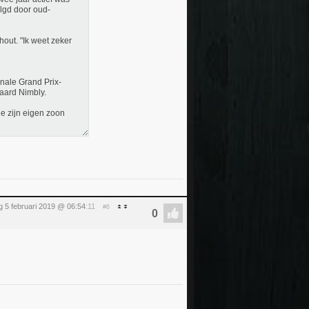
olgd door oud-
hout. "Ik weet zeker
ionale Grand Prix-
paard Nimbly.
ie zijn eigen zoon
g 5 februari 2019 @ 06:54
:11
#6