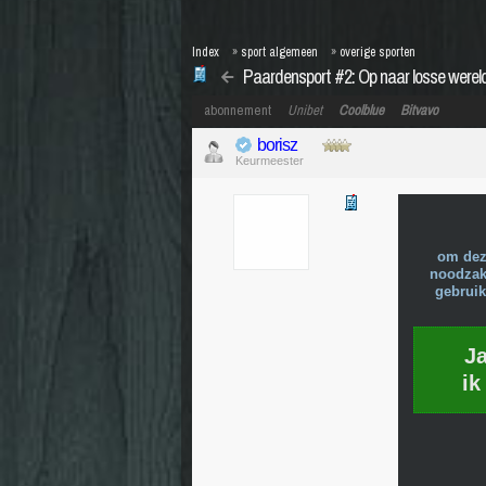
Index
»
sport algemeen
»
overige sporten
Paardensport #2: Op naar losse wer
abonnement
Unibet
Coolblue
Bitvavo
borisz
Keurmeester
om dez
noodzake
gebruik
J
ik