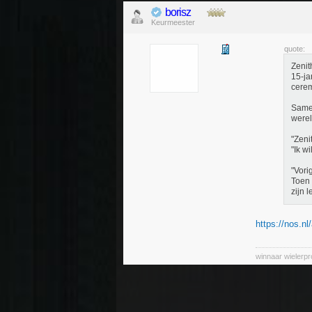
borisz
Keurmeester
quote:
Zenit
15-ja
cerem
Samen
werel
"Zeni
"Ik w
"Vori
Toen 
zijn 
https://nos.nl
winnaar wielerp