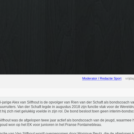
Moderator / Redactie Sport
vrijd
-jarige Alex van Silfhout is de opvolger van Rien van der Schaft als bondscoach 
uurruiters. Van der Schaft legde in augustus 2018 zijn functie vlak voor de Wereldr
 hij zich niet gelukkig voelde in zijn rol. De bond besloot toen geen interim-bondsc
ilfhout was de afgelopen twee jaar actief als bondscoach van de jeugd, waarmee hi
oud won op het EK voor junioren in het Franse Fontainebleau.
nctie van Van Silfhout wordt overgenomen door Monique Peutz, die de afgelopen tw