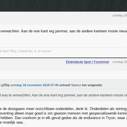
zondag 18
 verwachten. Aan de ene kant erg jammer, aan de andere kanteen mooie nie
in bed? Why, Chanel No. 5, of course”
Eindredactie Sport / Forummod
zondag 18
Op
zondag 18 november 2018 07:40
schreef
Samzz
het volgende:
t was te verwachten. Aan de ene kant erg jammer, aan de andere kanteen mooie 
 de doorgaans meer onzichtbare onderdelen, denk ik. Onderdelen als reining 
eventing alleen maar goed is om gewoon mensen met gespecialiseerde kennis
e hebben. Dan voorkom je in elk geval gedoe als de endurance in Tryon, waar
e moeilijk was..