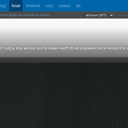
log
forum
fotoboek
chat
zoeken
dm
om een gratis account aan te maken
.
ief? Volg je alles wat met sport te maken heeft? Of heb je gewoon iets te melden of te 