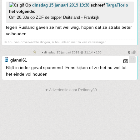
Op
dinsdag 15 januari 2019 19:38
schreef
TargaFlorio
het volgende:
Om 20.30u op ZDF de topper Duitsland - Frankrijk.
tegen Rusland gaven ze het wel weg, hopen dat ze straks beter
volhouden
Ik hou van onverwachte dingen, ik hou alleen niet zo van verrassingen
• dinsdag 15 januari 2019 @ 21:14 • 106
gianni61
Blijft in ieder geval spannend. Eens kijken of ze het nu wel tot
het einde vol houden
▼ Advertentie door Refinery89