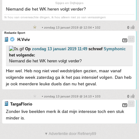
Sijsjes en Drijfsijsjes
Niemand die het WK heren volgt verder?
Ik hou van onverwachte dingen, ik hou alleen niet zo van verrassingen
• zondag 13 januari 2019 @ 12:04 • 102
Redactie Sport
H.Vviv
Op
zondag 13 januari 2019 11:49
schreef
Symphonic
het volgende:
Niemand die het WK heren volgt verder?
Hier wel. Heb nog niet veel wedstrijden gezien, maar vanaf
volgende week zaterdag ga ik het pas intensief volgen. Dan heb
je ook meerdere leuke duels dan nu het geval.
• zondag 13 januari 2019 @ 14:10 • 103
TargaFlorio
Zonder live beelden merk ik dat mijn interesse toch een stuk
minder is.
▼ Advertentie door Refinery89