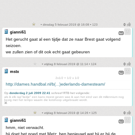
• dinsdag 5 februari 2019 @ 16:08 • 123
gianni61
Het gerucht gaat al een tijdje dat ze naar Brest gaat volgend
seizoen.
we zullen zien of dit ook echt gaat gebeuren
• vrijdag 8 februari 2019 @ 11:14 • 124
mstx
2x1/2 = 1/2 x 1/2
http://dames.handbal.nl/b(...)ederlands-damesteam/
Op
donderdag 2 juli 2009 22:41
schreef RTB het volgende:
als ik elk rap"liedje" een kans moest geven was ik aan het eind van dit millennium nog
bezig met het tempo waarin die kotshoop uitgebraakt wordt.
👾
• vrijdag 8 februari 2019 @ 14:26 • 125
gianni61
hmm, niet verwacht.
hij doet het goed met Metz. ben benieuwd wat hij er bij de