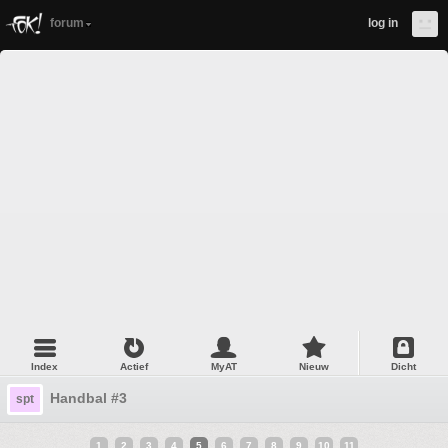
forum
log in
Index
Actief
MyAT
Nieuw
Dicht
Handbal #3
spt
1
2
3
4
5
6
7
8
9
10
11