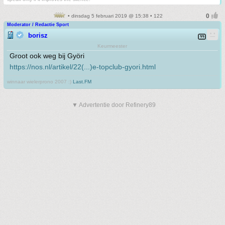
• dinsdag 5 februari 2019 @ 15:38 • 122
Moderator / Redactie Sport
borisz
Keurmeester
Groot ook weg bij Györi
https://nos.nl/artikel/22(...)e-topclub-gyori.html
winnaar wielerprono 2007 :)
Last.FM
▼ Advertentie door Refinery89