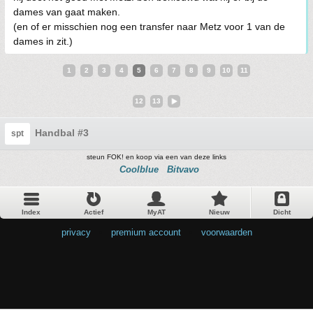
dames van gaat maken.
(en of er misschien nog een transfer naar Metz voor 1 van de
dames in zit.)
1
2
3
4
5
6
7
8
9
10
11
12
13
Handbal #3
spt
steun FOK! en koop via een van deze links
Coolblue
Bitvavo
Index
Actief
MyAT
Nieuw
Dicht
privacy
•
premium account
•
voorwaarden