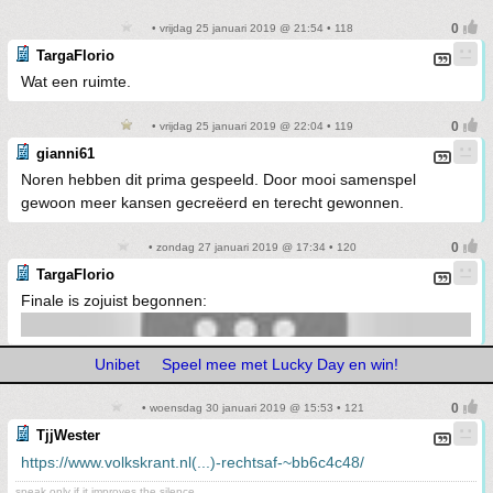
• vrijdag 25 januari 2019 @ 21:54 • 118
TargaFlorio
Wat een ruimte.
• vrijdag 25 januari 2019 @ 22:04 • 119
gianni61
Noren hebben dit prima gespeeld. Door mooi samenspel
gewoon meer kansen gecreëerd en terecht gewonnen.
• zondag 27 januari 2019 @ 17:34 • 120
TargaFlorio
Finale is zojuist begonnen:
Unibet
Speel mee met Lucky Day en win!
• woensdag 30 januari 2019 @ 15:53 • 121
TjjWester
https://www.volkskrant.nl(...)-rechtsaf-~bb6c4c48/
speak only if it improves the silence.