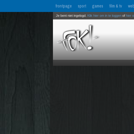
frontpage
sport
games
film & tv
web
Je bent niet ingelogd.
Klik hier om in te loggen
of
hier 