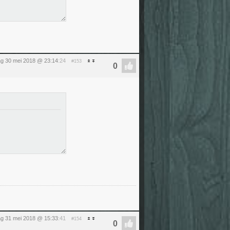
g 30 mei 2018 @ 23:14
:24
#153
g 31 mei 2018 @ 15:33
:41
#154