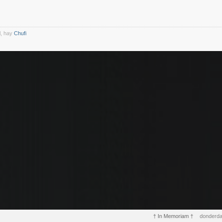
l, hay
Chufi
† In Memoriam †
donderda