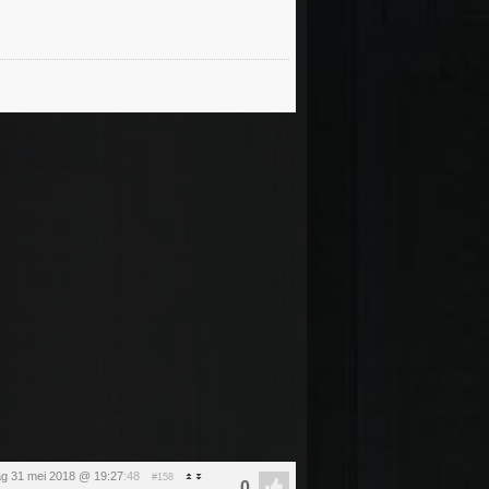
g 31 mei 2018 @ 19:27
:48
#158