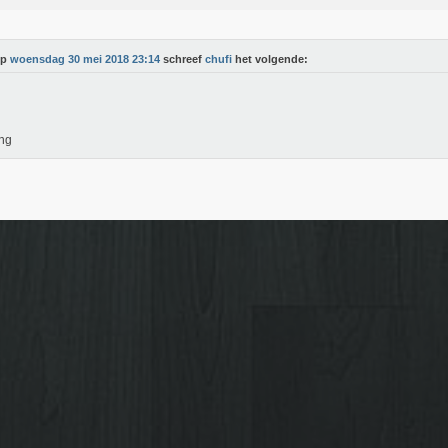
Op
woensdag 30 mei 2018 23:14
schreef
chufi
het volgende:
ng