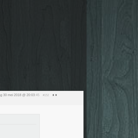
g 30 mei 2018 @ 20:03
:45
#152