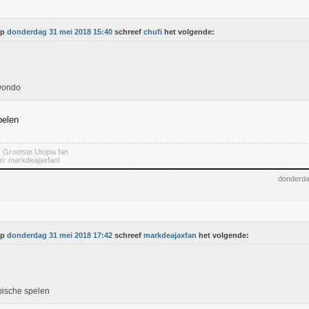
Op
donderdag 31 mei 2018 15:40
schreef
chufi
het volgende:
wondo
pelen
- Grootste Utopia fan
jn: markdeajaxfan!
donderda
Op
donderdag 31 mei 2018 17:42
schreef
markdeajaxfan
het volgende:
ische spelen