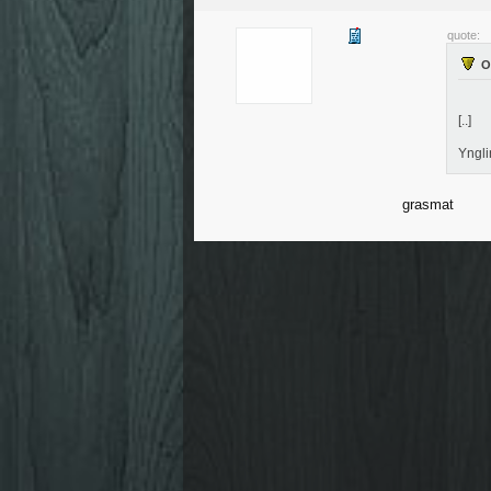
quote:
[..]
Yngli
grasmat