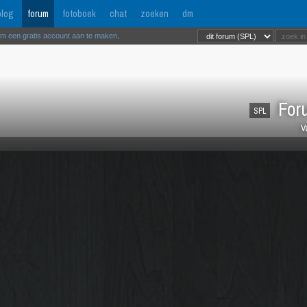
log
forum
fotoboek
chat
zoeken
dm
om een gratis account aan te maken
.
Foru
SPL
V