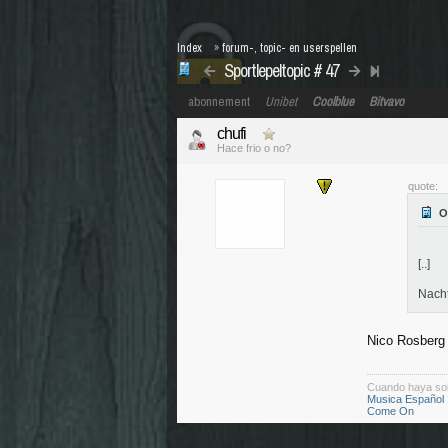
Index
»
forum-, topic- en userspellen
Sportlepeltopic # 47
abonnement
Unibet
Coolblue
Bitvavo
chufi
Hace frio o no?
quote:
[..]
Nach
Nico Rosberg
Cuando haya so
Musica Español
Come On