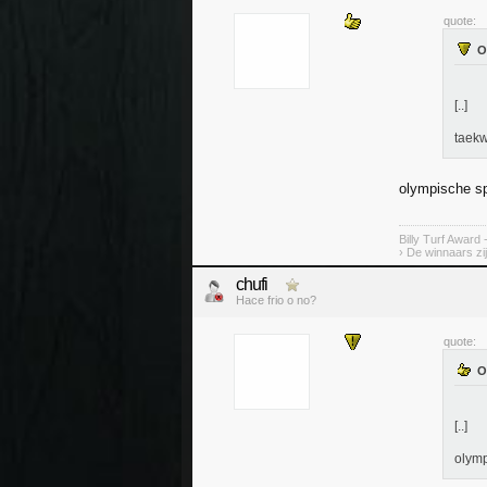
quote:
[..]
taek
olympische s
Billy Turf Award 
› De winnaars zi
chufi
Hace frio o no?
quote:
[..]
olymp