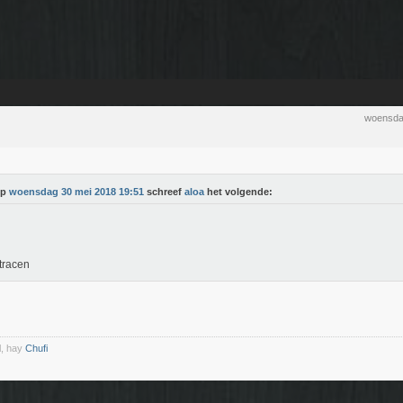
woensda
Op
woensdag 30 mei 2018 19:51
schreef
aloa
het volgende:
tracen
l, hay
Chufi