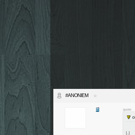
#ANONIEM
quote:
[..]