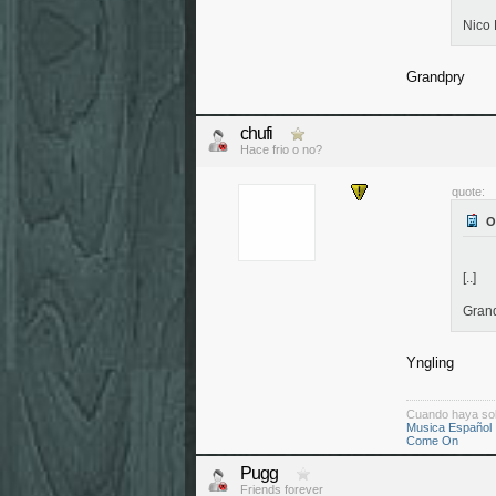
Nico
Grandpry
chufi
Hace frio o no?
quote:
[..]
Gran
Yngling
Cuando haya so
Musica Español
Come On
Pugg
Friends forever