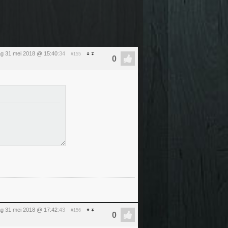
g 31 mei 2018 @ 15:40
:34
#155
g 31 mei 2018 @ 17:42
:43
#156