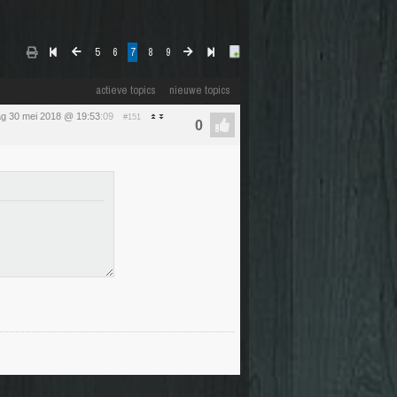
5
6
7
8
9
actieve topics
nieuwe topics
g 30 mei 2018 @ 19:53
:09
#151