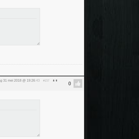
g 31 mei 2018 @ 19:26
:43
#157