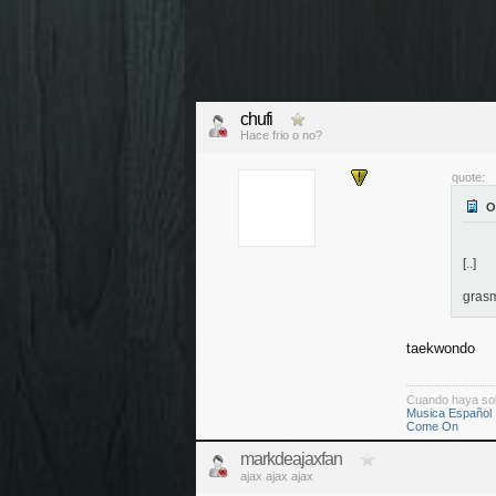
chufi
Hace frio o no?
quote:
[..]
gras
taekwondo
Cuando haya so
Musica Español
Come On
markdeajaxfan
ajax ajax ajax