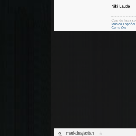
Niki Lauda
Cuando haya so
Musica Español
Come On
markdeajaxfan