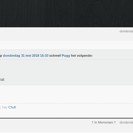
donderda
Op
donderdag 31 mei 2018 15:33
schreef
Pugg
het volgende:
mat
l, hay
Chufi
† In Memoriam †
donderda