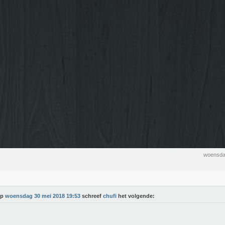
woensda
Op
woensdag 30 mei 2018 19:53
schreef
chufi
het volgende: