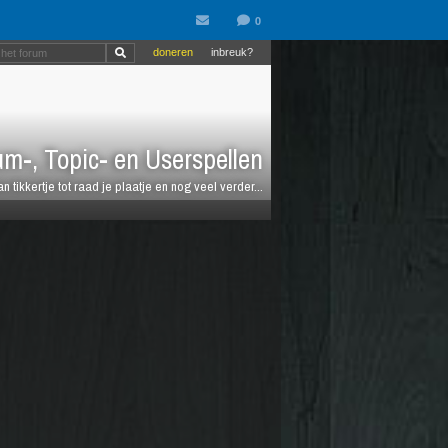
doneren
inbreuk?
m-, Topic- en Userspellen
an tikkertje tot raad je plaatje en nog veel verder...