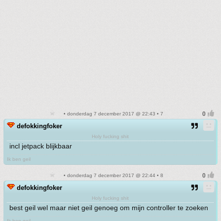
• donderdag 7 december 2017 @ 22:43 • 7
defokkingfoker
Holy fucking shit
incl jetpack blijkbaar
Ik ben geil
• donderdag 7 december 2017 @ 22:44 • 8
defokkingfoker
Holy fucking shit
best geil wel maar niet geil genoeg om mijn controller te zoeken
Ik ben geil