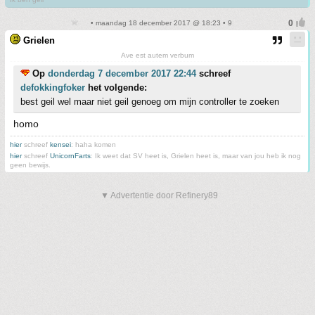
• maandag 18 december 2017 @ 18:23 • 9
Grielen
Ave est autem verbum
Op
donderdag 7 december 2017 22:44
schreef
defokkingfoker
het volgende:
best geil wel maar niet geil genoeg om mijn controller te zoeken
homo
hier
schreef
kensei
: haha komen
hier
schreef
UnicornFarts
: Ik weet dat SV heet is, Grielen heet is, maar van jou heb ik nog
geen bewijs.
▼ Advertentie door Refinery89