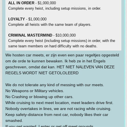
ALL IN ORDER
- $1,000,000
Complete every heist, including setup missions, in order.
LOYALTY
- $1,000,000
Complete all heists with the same team of players.
CRIMINAL MASTERMIND
- $10,000,000
Complete every heist (including setup missions) in order, with the
same team members on hard difficulty with no deaths.
We hosten car meets, er zijn even een paar regeltjes opgesteld
om de orde te kunnen bewaken. Ik heb ze in het Engels
geschreven, omdat dat kan. HET NIET NALEVEN VAN DEZE
REGELS WORDT NIET GETOLOLEERD
We do not tolerate any kind of messing with our meets.
No Weapons or Military vehicles.
No Crashing or blowing up other cars.
While cruising to next meet location, meet leaders drive first.
Nobody overtakes in lines, we are not racing while cruising.
Keep safety-distance from next car, nobody likes their car
smashed.
If you get wanted, Lester or get off meet grounds.