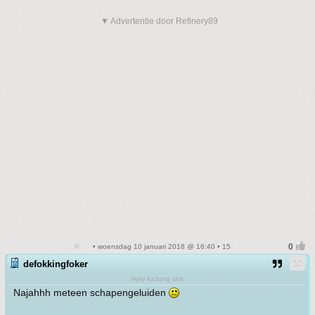
▼ Advertentie door Refinery89
• woensdag 10 januari 2018 @ 16:40 • 15
defokkingfoker
Holy fucking shit
Najahhh meteen schapengeluiden