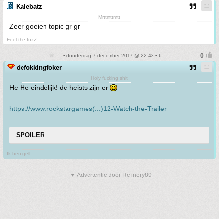
Kalebatz
Mrttmttmtt
Zeer goeien topic gr gr
Feel the fuzz!
• donderdag 7 december 2017 @ 22:43 • 6
defokkingfoker
Holy fucking shit
He He eindelijk! de heists zijn er
https://www.rockstargames(...)12-Watch-the-Trailer
SPOILER
Ik ben geil
▼ Advertentie door Refinery89