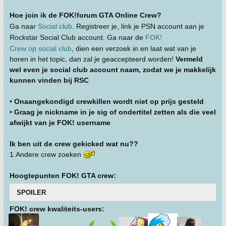
Hoe join ik de FOK!forum GTA Online Crew?
Ga naar
Social club
. Registreer je, link je PSN account aan je
Rockstar Social Club account. Ga naar de
FOK!
Crew op social club
, dien een verzoek in en laat wat van je
horen in het topic, dan zal je geaccepteerd worden!
Vermeld
wel even je social club account naam, zodat we je makkelijk
kunnen vinden bij RSC
•
Onaangekondigd crewkillen wordt niet op prijs gesteld
•
Graag je nickname in je sig of ondertitel zetten als die veel
afwijkt van je FOK! username
Ik ben uit de crew gekicked wat nu??
1.Andere crew zoeken
Hoogtepunten FOK! GTA crew:
SPOILER
FOK! crew kwaliteits-users: