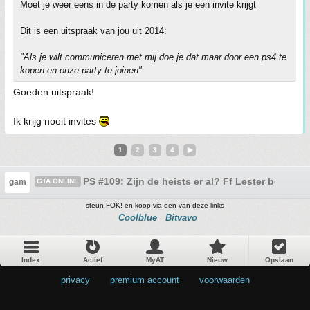
Moet je weer eens in de party komen als je een invite krijgt
Dit is een uitspraak van jou uit 2014:
"Als je wilt communiceren met mij doe je dat maar door een ps4 te
kopen en onze party te joinen"
Goeden uitspraak!
Ik krijg nooit invites
1
2
3
4
PS #109: Zijn de heists er al? Ff Lester bellen t
gam
GTA ONLINE
steun FOK! en koop via een van deze links
Coolblue
Bitvavo
Index
Actief
MyAT
Nieuw
Opslaan
privacy
•
premium account
•
voorwaarden