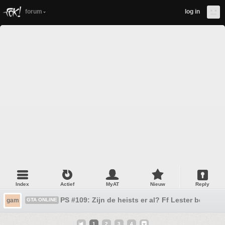
forum
log in
Index
Actief
MyAT
Nieuw
Reply
PS #109: Zijn de heists er al? Ff Lester bellen t
gam
GTA ONLINE
1
2
3
4