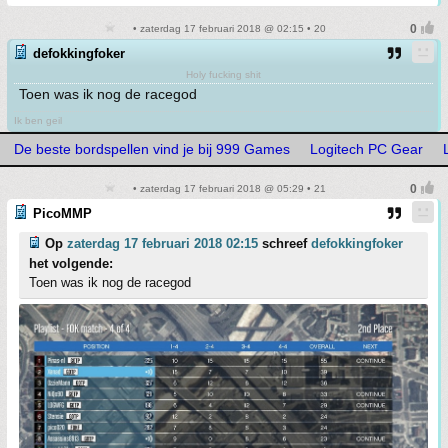
• zaterdag 17 februari 2018 @ 02:15 • 20
defokkingfoker
Holy fucking shit
Toen was ik nog de racegod
Ik ben geil
De beste bordspellen vind je bij 999 Games
Logitech PC Gear
• zaterdag 17 februari 2018 @ 05:29 • 21
PicoMMP
Op
zaterdag 17 februari 2018 02:15
schreef
defokkingfoker
het volgende:
Toen was ik nog de racegod