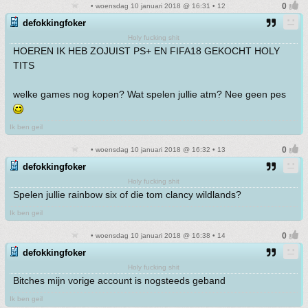
• woensdag 10 januari 2018 @ 16:31 • 12
defokkingfoker
Holy fucking shit
HOEREN IK HEB ZOJUIST PS+ EN FIFA18 GEKOCHT HOLY
TITS
welke games nog kopen? Wat spelen jullie atm? Nee geen pes
Ik ben geil
• woensdag 10 januari 2018 @ 16:32 • 13
defokkingfoker
Holy fucking shit
Spelen jullie rainbow six of die tom clancy wildlands?
Ik ben geil
• woensdag 10 januari 2018 @ 16:38 • 14
defokkingfoker
Holy fucking shit
Bitches mijn vorige account is nogsteeds geband
Ik ben geil