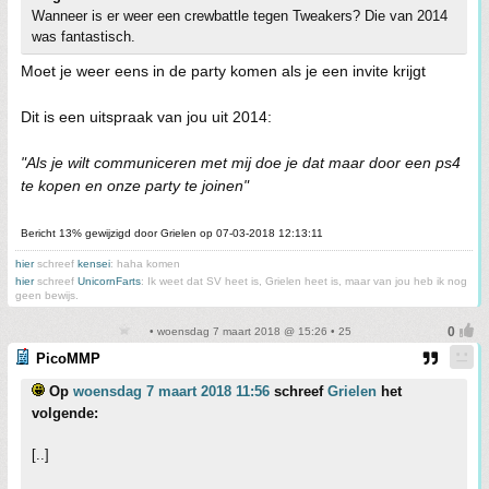
Wanneer is er weer een crewbattle tegen Tweakers? Die van 2014
was fantastisch.
Moet je weer eens in de party komen als je een invite krijgt
Dit is een uitspraak van jou uit 2014:
"Als je wilt communiceren met mij doe je dat maar door een ps4
te kopen en onze party te joinen"
Bericht 13% gewijzigd door Grielen op 07-03-2018 12:13:11
hier
schreef
kensei
: haha komen
hier
schreef
UnicornFarts
: Ik weet dat SV heet is, Grielen heet is, maar van jou heb ik nog
geen bewijs.
• woensdag 7 maart 2018 @ 15:26 • 25
PicoMMP
Op
woensdag 7 maart 2018 11:56
schreef
Grielen
het
volgende:
[..]