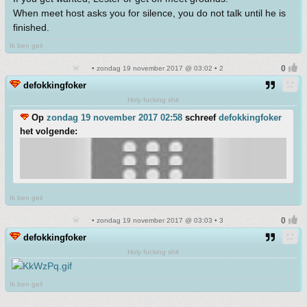
When meet host asks you for silence, you do not talk until he is
finished.
Ik ben geil
• zondag 19 november 2017 @ 03:02 • 2
defokkingfoker
Holy fucking shit
Op
zondag 19 november 2017 02:58
schreef
defokkingfoker
het volgende:
Ik ben geil
• zondag 19 november 2017 @ 03:03 • 3
defokkingfoker
Holy fucking shit
Ik ben geil