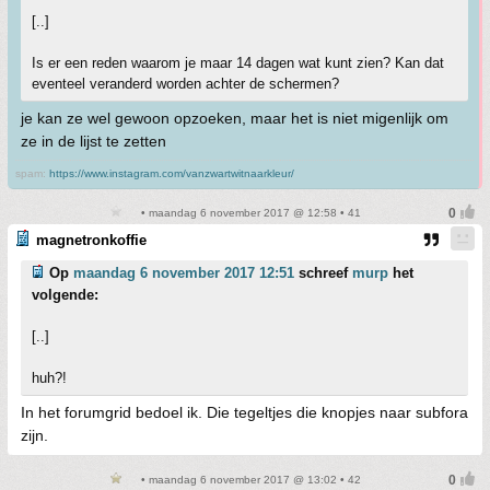
[..]
Is er een reden waarom je maar 14 dagen wat kunt zien? Kan dat
eventeel veranderd worden achter de schermen?
je kan ze wel gewoon opzoeken, maar het is niet migenlijk om
ze in de lijst te zetten
spam:
https://www.instagram.com/vanzwartwitnaarkleur/
• maandag 6 november 2017 @ 12:58 • 41
magnetronkoffie
Op
maandag 6 november 2017 12:51
schreef
murp
het
volgende:
[..]
huh?!
In het forumgrid bedoel ik. Die tegeltjes die knopjes naar subfora
zijn.
• maandag 6 november 2017 @ 13:02 • 42