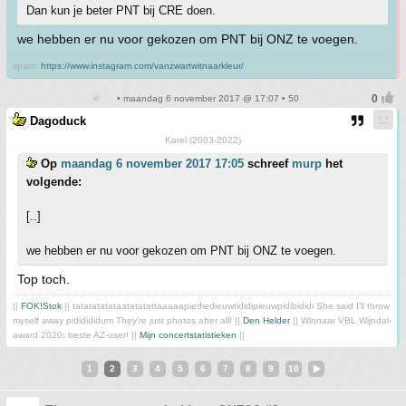
Dan kun je beter PNT bij CRE doen.
we hebben er nu voor gekozen om PNT bij ONZ te voegen.
spam:
https://www.instagram.com/vanzwartwitnaarkleur/
• maandag 6 november 2017 @ 17:07 • 50
Dagoduck
Karel (2003-2022)
Op
maandag 6 november 2017 17:05
schreef
murp
het
volgende:
[..]
we hebben er nu voor gekozen om PNT bij ONZ te voegen.
Top toch.
||
FOK!Stok
|| tatatatatataatatatattaaaaapiediedieuwtididipieuwpidibididi She said I'll throw
myself away pididididum They're just photos after all! ||
Den Helder
|| Winnaar VBL Wijndal-
award 2020: beste AZ-user! ||
Mijn concertstatistieken
||
1
2
3
4
5
6
7
8
9
10