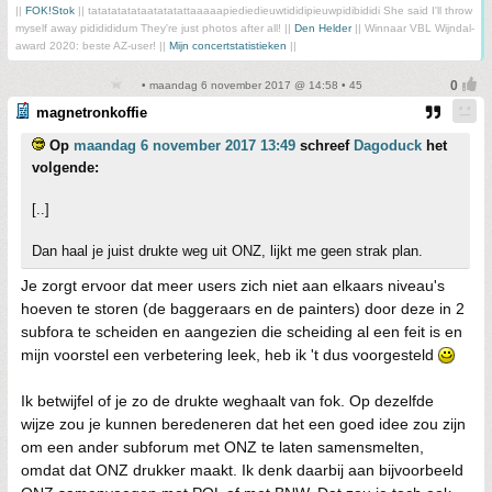
||
FOK!Stok
|| tatatatatataatatatattaaaaapiediedieuwtididipieuwpidibididi She said I'll throw
myself away pididididum They're just photos after all! ||
Den Helder
|| Winnaar VBL Wijndal-
award 2020: beste AZ-user! ||
Mijn concertstatistieken
||
• maandag 6 november 2017 @ 14:58 • 45
magnetronkoffie
Op
maandag 6 november 2017 13:49
schreef
Dagoduck
het
volgende:
[..]
Dan haal je juist drukte weg uit ONZ, lijkt me geen strak plan.
Je zorgt ervoor dat meer users zich niet aan elkaars niveau's
hoeven te storen (de baggeraars en de painters) door deze in 2
subfora te scheiden en aangezien die scheiding al een feit is en
mijn voorstel een verbetering leek, heb ik 't dus voorgesteld
Ik betwijfel of je zo de drukte weghaalt van fok. Op dezelfde
wijze zou je kunnen beredeneren dat het een goed idee zou zijn
om een ander subforum met ONZ te laten samensmelten,
omdat dat ONZ drukker maakt. Ik denk daarbij aan bijvoorbeeld