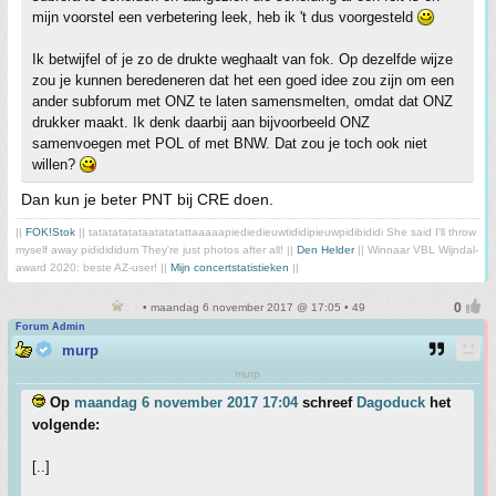
mijn voorstel een verbetering leek, heb ik 't dus voorgesteld
Ik betwijfel of je zo de drukte weghaalt van fok. Op dezelfde wijze
zou je kunnen beredeneren dat het een goed idee zou zijn om een
ander subforum met ONZ te laten samensmelten, omdat dat ONZ
drukker maakt. Ik denk daarbij aan bijvoorbeeld ONZ
samenvoegen met POL of met BNW. Dat zou je toch ook niet
willen?
Dan kun je beter PNT bij CRE doen.
||
FOK!Stok
|| tatatatatataatatatattaaaaapiediedieuwtididipieuwpidibididi She said I'll throw
myself away pididididum They're just photos after all! ||
Den Helder
|| Winnaar VBL Wijndal-
award 2020: beste AZ-user! ||
Mijn concertstatistieken
||
• maandag 6 november 2017 @ 17:05 • 49
Forum Admin
murp
murp
Op
maandag 6 november 2017 17:04
schreef
Dagoduck
het
volgende:
[..]