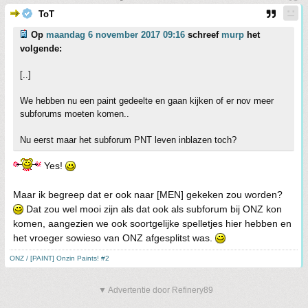
ToT
Op
maandag 6 november 2017 09:16
schreef
murp
het
volgende:
[..]
We hebben nu een paint gedeelte en gaan kijken of er nov meer
subforums moeten komen..
Nu eerst maar het subforum PNT leven inblazen toch?
Yes!
Maar ik begreep dat er ook naar [MEN] gekeken zou worden?
Dat zou wel mooi zijn als dat ook als subforum bij ONZ kon
komen, aangezien we ook soortgelijke spelletjes hier hebben en
het vroeger sowieso van ONZ afgesplitst was.
ONZ / [PAINT] Onzin Paints! #2
▼ Advertentie door Refinery89