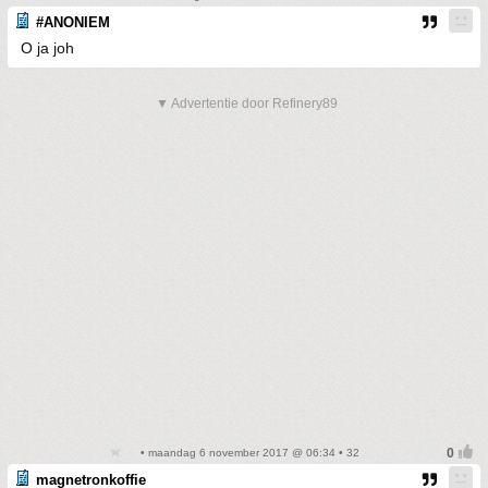
#ANONIEM
O ja joh
▼ Advertentie door Refinery89
• maandag 6 november 2017 @ 06:34 • 32
magnetronkoffie