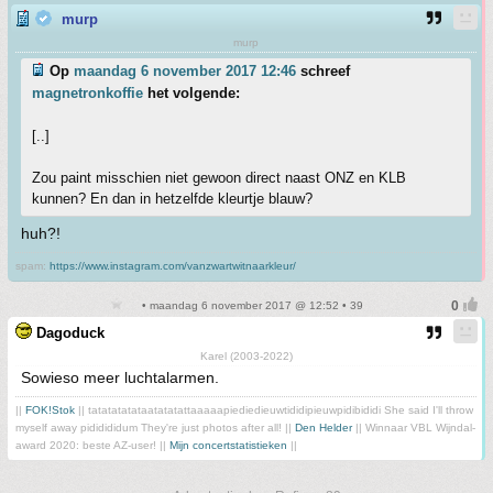
murp
murp
Op
maandag 6 november 2017 12:46
schreef
magnetronkoffie
het volgende:
[..]
Zou paint misschien niet gewoon direct naast ONZ en KLB
kunnen? En dan in hetzelfde kleurtje blauw?
huh?!
spam:
https://www.instagram.com/vanzwartwitnaarkleur/
• maandag 6 november 2017 @ 12:52 • 39
Dagoduck
Karel (2003-2022)
Sowieso meer luchtalarmen.
||
FOK!Stok
|| tatatatatataatatatattaaaaapiediedieuwtididipieuwpidibididi She said I'll throw
myself away pididididum They're just photos after all! ||
Den Helder
|| Winnaar VBL Wijndal-
award 2020: beste AZ-user! ||
Mijn concertstatistieken
||