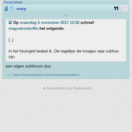
Forum Admin
murp
murp
Op
maandag 6 november 2017 12:58
schreef
magnetronkoffie
het volgende:
[..]
In het forumgrid bedoel ik. Die tegeltjes die knopjes naar subfora
zijn.
een eigen subforum dus
spam:
https://www.instagram.com/vanzwartwitnaarkleur/
▼ Advertentie door Refinery89