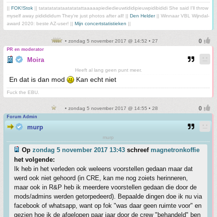
||
FOK!Stok
|| tatatatatataatatatattaaaaapiediedieuwtididipieuwpidibididi She said I'll throw
myself away pididididum They're just photos after all! ||
Den Helder
|| Winnaar VBL Wijndal-
award 2020: beste AZ-user! ||
Mijn concertstatistieken
||
• zondag 5 november 2017 @ 14:52 • 27
PR en moderator
Moira
Heeft al lang geen punt meer.
En dat is dan mod
Kan echt niet
Fuck the EBU.
• zondag 5 november 2017 @ 14:55 • 28
Forum Admin
murp
murp
Op
zondag 5 november 2017 13:43
schreef
magnetronkoffie
het volgende:
Ik heb in het verleden ook weleens voorstellen gedaan maar dat
werd ook niet gehoord (in CRE, kan me nog zoiets herinneren,
maar ook in R&P heb ik meerdere voorstellen gedaan die door de
mods/admins werden getorpedeerd). Bepaalde dingen doe ik nu via
facebook of whatsapp, want op fok "was daar geen ruimte voor" en
gezien hoe ik de afgelopen paar jaar door de crew "behandeld" ben