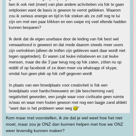
ben ik ook niet (meer) van plan andere activiteiten via fok te gaan
ontplooien want de basis is gewoon te verrot gebleken. Waarom
zou ik serieus energie en tijd in fok steken als ze zelf nog te lui
zijn om met een paar klikken en een swipe mij veel ellende hadden
kunnen besparen?
Ik denk dat de eigen userbase door de leiding van fok best wel
verwaarloosd is geweest en dat mede daarom steeds meer users
zijn vertrokken (alleen de trollen zijn gebleven want daar wordt niet
tegen opgetreden). Er waren zat leuke initiatieven en zat leuke
mensen, maar die die 3 jaar terug nog op fok zaten, zitten nu op
reddit of op facebook of ze doen meer via whatsapp of skype,
omdat hun geen plek op fok zelf gegeven wordt
.
In plaats van een broedplaats voor creativiteit is fok een
broedplaats voor hardschreeuwers en (de bescherming van)
negativiteit geworden, een jungle waar voor civilisatie geen ruimte
is/was en waar men fouten gewoon met nog een laagje zand afdekt
"want dan is het probleem weer weg
"
Kom maar met voorstellen, ik zie dat je wel weet hoe het niet
moet, maar zou je ONZ dan kunnen helpen met hoe we ONZ
weer levendig kunnen maken?