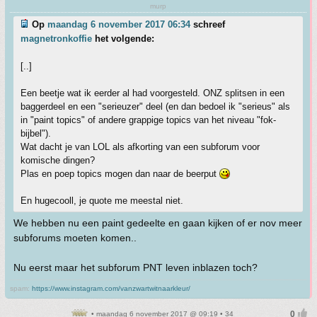
murp
Op
maandag 6 november 2017 06:34
schreef
magnetronkoffie
het volgende:
[..]
Een beetje wat ik eerder al had voorgesteld. ONZ splitsen in een
baggerdeel en een "serieuzer" deel (en dan bedoel ik "serieus" als
in "paint topics" of andere grappige topics van het niveau "fok-
bijbel").
Wat dacht je van LOL als afkorting van een subforum voor
komische dingen?
Plas en poep topics mogen dan naar de beerput
En hugecooll, je quote me meestal niet.
We hebben nu een paint gedeelte en gaan kijken of er nov meer
subforums moeten komen..
Nu eerst maar het subforum PNT leven inblazen toch?
spam:
https://www.instagram.com/vanzwartwitnaarkleur/
• maandag 6 november 2017 @ 09:19 • 34