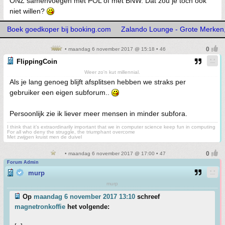
ONZ samenvoegen met POL of met BNW. Dat zou je toch ook
niet willen?
Boek goedkoper bij booking.com
Zalando Lounge - Grote Merken,
• maandag 6 november 2017 @ 15:18 • 46
FlippingCoin
Weer zo'n kut millennial.
Als je lang genoeg blijft afsplitsen hebben we straks per
gebruiker een eigen subforum..
Persoonlijk zie ik liever meer mensen in minder subfora.
I think that it’s extraordinarily important that we in computer science keep fun in computing
For all who deny the struggle, the triumphant overcome
Met zwijgen kruist men de duivel
• maandag 6 november 2017 @ 17:00 • 47
Forum Admin
murp
murp
Op
maandag 6 november 2017 13:10
schreef
magnetronkoffie
het volgende: