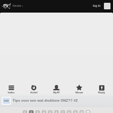
forum
log in
Index
Actief
MyAT
Nieuw
Reply
Tips voor een wat drukkere ONZ?? #2
onz
1
2
3
4
5
6
7
8
9
10