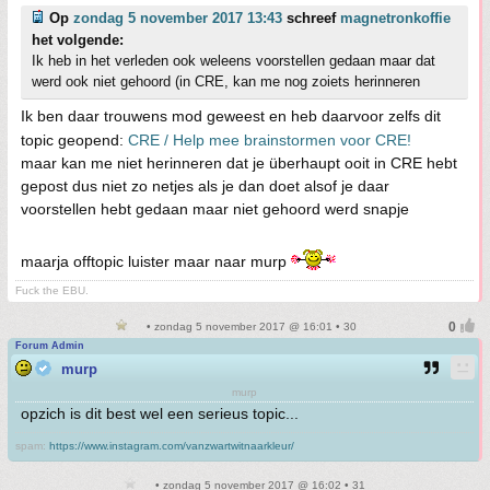
Op
zondag 5 november 2017 13:43
schreef
magnetronkoffie
het volgende:
Ik heb in het verleden ook weleens voorstellen gedaan maar dat
werd ook niet gehoord (in CRE, kan me nog zoiets herinneren
Ik ben daar trouwens mod geweest en heb daarvoor zelfs dit
topic geopend:
CRE / Help mee brainstormen voor CRE!
maar kan me niet herinneren dat je überhaupt ooit in CRE hebt
gepost dus niet zo netjes als je dan doet alsof je daar
voorstellen hebt gedaan maar niet gehoord werd snapje
maarja offtopic luister maar naar murp
Fuck the EBU.
• zondag 5 november 2017 @ 16:01 • 30
Forum Admin
murp
murp
opzich is dit best wel een serieus topic...
spam:
https://www.instagram.com/vanzwartwitnaarkleur/
• zondag 5 november 2017 @ 16:02 • 31