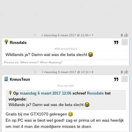
• maandag 6 maart 2017 @ 12:06 • 7
Rossdale
#MaximumAttack
Wildlands ja? Damn wat was die beta slecht
Please sir. When moon? When Mustang?
• maandag 6 maart 2017 @ 12:11 • 8
KneusTeun
Kiss my airs!
Op
maandag 6 maart 2017 12:06
schreef
Rossdale
het
volgende:
Wildlands ja? Damn wat was die beta slecht
Gratis bij me GTX1070 gekregen
En op PC was ie best wel goed! zag er prima uit en was heerlijk
om met 4 man die moeilijkere missies te doen.