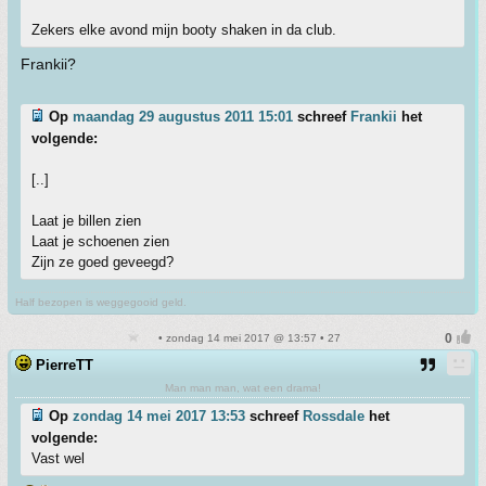
Zekers elke avond mijn booty shaken in da club.
Frankii?
Op
maandag 29 augustus 2011 15:01
schreef
Frankii
het
volgende:
[..]
Laat je billen zien
Laat je schoenen zien
Zijn ze goed geveegd?
Half bezopen is weggegooid geld.
• zondag 14 mei 2017 @ 13:57 • 27
PierreTT
Man man man, wat een drama!
Op
zondag 14 mei 2017 13:53
schreef
Rossdale
het
volgende:
Vast wel