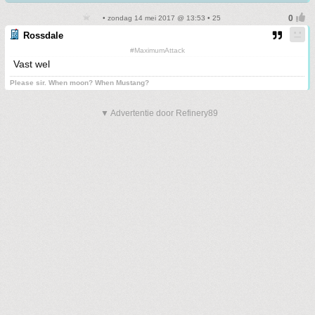
• zondag 14 mei 2017 @ 13:53 • 25
Rossdale
#MaximumAttack
Vast wel
Please sir. When moon? When Mustang?
▼ Advertentie door Refinery89