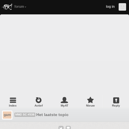
forum
log in
Index
Actief
MyAT
Nieuw
Reply
Het laatste topic
gam
MW2 SC #538