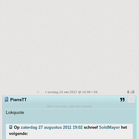
• zondag 14 mei 2017 @ 14:08 • 29
PierreTT
Man man man, wat een drama!
Lokquote
Op
zaterdag 27 augustus 2011 19:02
schreef
SoldMayor
het
volgende: