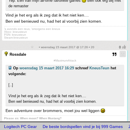
Yep. Een van mijn all-time favoriete games
Ben ook erg blij met
de remaster
Vind je het erg als ik zeg dat ik het niet ken....
Ben wel benieuwd nu, had het al voorbij zien komen.
's avonds een reus, 'smorgens een kneus
Xbox: kneusteun
PSN: kneusteun
Steam:kneusteun
• woensdag 15 maart 2017 @ 17:26 • 20
Rossdale
#MaximumAttack
Op
woensdag 15 maart 2017 16:29
schreef
KneusTeun
het
volgende:
[..]
Vind je het erg als ik zeg dat ik het niet ken....
Ben wel benieuwd nu, had het al voorbij zien komen.
Een adventure over brommers, moet jou wel liggen
Please sir. When moon? When Mustang?
Logitech PC Gear
De beste bordspellen vind je bij 999 Games