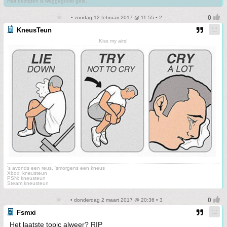
Half bezopen is weggegooid geld.
• zondag 12 februari 2017 @ 11:55 • 2
KneusTeun
Kiss my airs!
's avonds een reus, 'smorgens een kneus
Xbox: kneusteun
PSN: kneusteun
Steam:kneusteun
• donderdag 2 maart 2017 @ 20:36 • 3
Fsmxi
Het laatste topic alweer? RIP