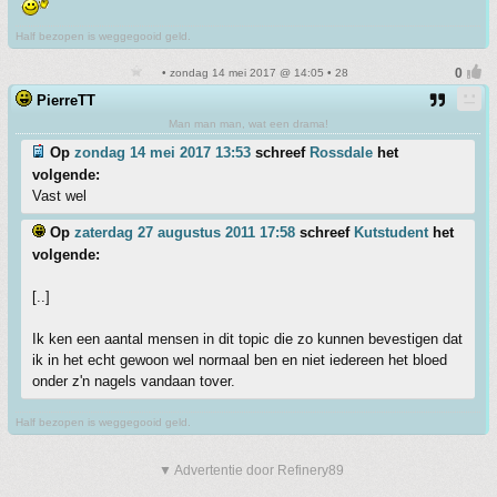
Half bezopen is weggegooid geld.
• zondag 14 mei 2017 @ 14:05 • 28
PierreTT
Man man man, wat een drama!
Op
zondag 14 mei 2017 13:53
schreef
Rossdale
het
volgende:
Vast wel
Op
zaterdag 27 augustus 2011 17:58
schreef
Kutstudent
het
volgende:
[..]
Ik ken een aantal mensen in dit topic die zo kunnen bevestigen dat
ik in het echt gewoon wel normaal ben en niet iedereen het bloed
onder z'n nagels vandaan tover.
Half bezopen is weggegooid geld.
▼ Advertentie door Refinery89