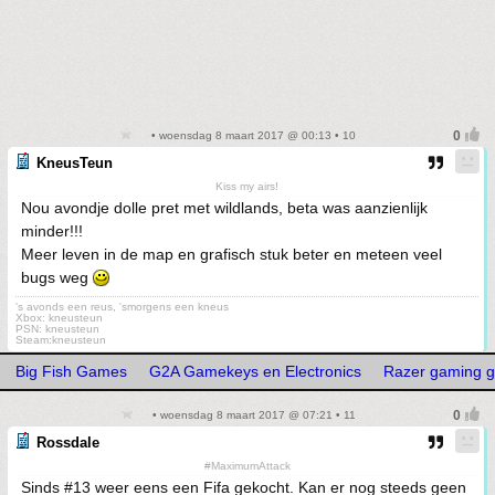
• woensdag 8 maart 2017 @ 00:13 • 10
KneusTeun
Kiss my airs!
Nou avondje dolle pret met wildlands, beta was aanzienlijk
minder!!!
Meer leven in de map en grafisch stuk beter en meteen veel
bugs weg
's avonds een reus, 'smorgens een kneus
Xbox: kneusteun
PSN: kneusteun
Steam:kneusteun
Big Fish Games
G2A Gamekeys en Electronics
Razer gaming g
• woensdag 8 maart 2017 @ 07:21 • 11
Rossdale
#MaximumAttack
Sinds #13 weer eens een Fifa gekocht. Kan er nog steeds geen