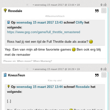
• woensdag 15 maart 2017 @ 13:44 • 18
Rossdale
#MaximumAttack
Op
woensdag 15 maart 2017 13:43
schreef
Cliffy
het
volgende:
https://www.gog.com/game/full_throttle_remastered
Ross had jij niet een tijd de Full Throttle dude als avatar?
Yep. Een van mijn all-time favoriete games
Ben ook erg blij
met de remaster
Please sir. When moon? When Mustang?
• woensdag 15 maart 2017 @ 16:29 • 19
KneusTeun
Kiss my airs!
Op
woensdag 15 maart 2017 13:44
schreef
Rossdale
het
volgende:
[..]