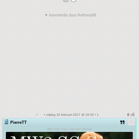
▼ Advertentie door Refinery89
• vrijdag 10 februari 2017 @ 18:33 • 1
PierreTT
Man man man, wat een drama!