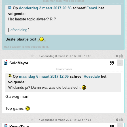
Man man man, wat een drama!
Op
donderdag 2 maart 2017 20:36
schreef
Fsmxi
het
volgende:
Het laatste topic alweer? RIP
[
afbeelding
]
Beste plaatje ooit
Half bezopen is weggegooid geld.
• woensdag 8 maart 2017 @ 13:07 • 13
SoldMayor
Dreamchaser
Op
maandag 6 maart 2017 12:06
schreef
Rossdale
het
volgende:
Wildlands ja? Damn wat was die beta slecht
Ga weg man!
Top game.
• woensdag 8 maart 2017 @ 13:57 • 14
KneusTeun