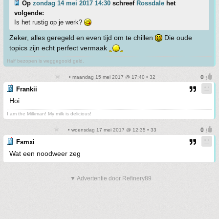
Op
zondag 14 mei 2017 14:30
schreef
Rossdale
het
volgende:
Is het rustig op je werk?
Zeker, alles geregeld en even tijd om te chillen
Die oude
topics zijn echt perfect vermaak
Half bezopen is weggegooid geld.
• maandag 15 mei 2017 @ 17:40 • 32
Frankii
Hoi
I am the Milkman! My milk is delicious!
• woensdag 17 mei 2017 @ 12:35 • 33
Fsmxi
Wat een noodweer zeg
▼ Advertentie door Refinery89