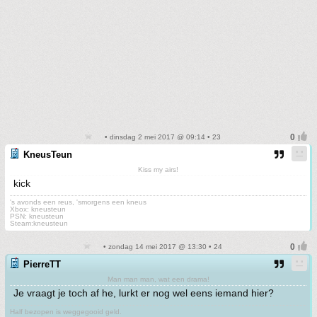
• dinsdag 2 mei 2017 @ 09:14 • 23
KneusTeun
Kiss my airs!
kick
's avonds een reus, 'smorgens een kneus
Xbox: kneusteun
PSN: kneusteun
Steam:kneusteun
• zondag 14 mei 2017 @ 13:30 • 24
PierreTT
Man man man, wat een drama!
Je vraagt je toch af he, lurkt er nog wel eens iemand hier?
Half bezopen is weggegooid geld.