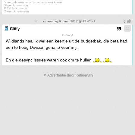
's avonds een reus, 'smorgens een kneus
Xbox: kneusteun
PSN: kneusteun
Steam:kneusteun
• maandag 6 maart 2017 @ 12:43 • 9
Cliffy
Groovy!
Wildlands haal ik wel een keertje uit de budgetbak, die beta had
een te hoog Division gehalte voor mij..
En die desync issues waren ook om te huilen
▼ Advertentie door Refinery89