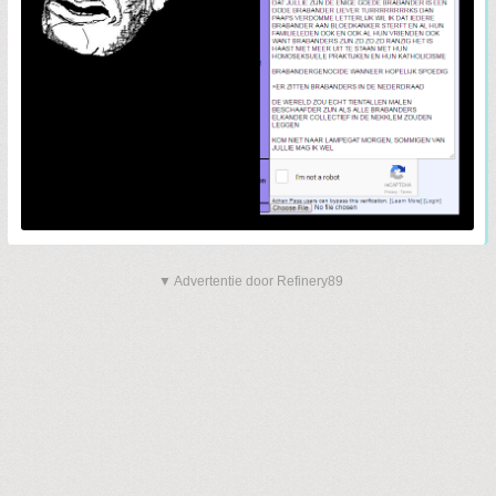
▼ Advertentie door Refinery89