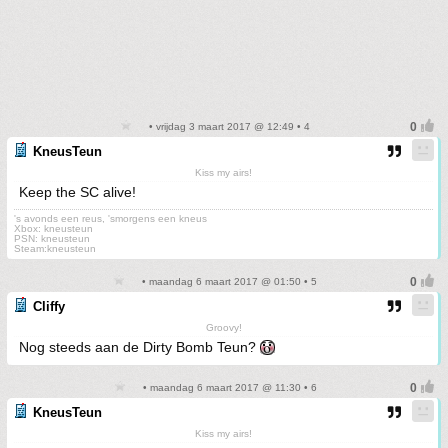
• vrijdag 3 maart 2017 @ 12:49 • 4
KneusTeun
Kiss my airs!
Keep the SC alive!
's avonds een reus, 'smorgens een kneus
Xbox: kneusteun
PSN: kneusteun
Steam:kneusteun
• maandag 6 maart 2017 @ 01:50 • 5
Cliffy
Groovy!
Nog steeds aan de Dirty Bomb Teun?
• maandag 6 maart 2017 @ 11:30 • 6
KneusTeun
Kiss my airs!