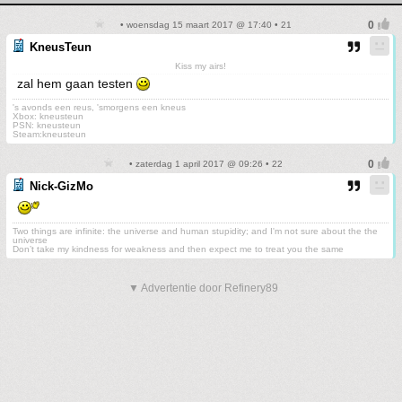
• woensdag 15 maart 2017 @ 17:40 • 21
KneusTeun
Kiss my airs!
zal hem gaan testen
's avonds een reus, 'smorgens een kneus
Xbox: kneusteun
PSN: kneusteun
Steam:kneusteun
• zaterdag 1 april 2017 @ 09:26 • 22
Nick-GizMo
Two things are infinite: the universe and human stupidity; and I'm not sure about the the
universe
Don’t take my kindness for weakness and then expect me to treat you the same
▼ Advertentie door Refinery89