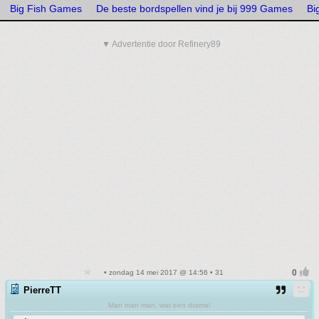
Big Fish Games
De beste bordspellen vind je bij 999 Games
Bi
▼ Advertentie door Refinery89
• zondag 14 mei 2017 @ 14:56 • 31
PierreTT
Man man man, wat een drama!