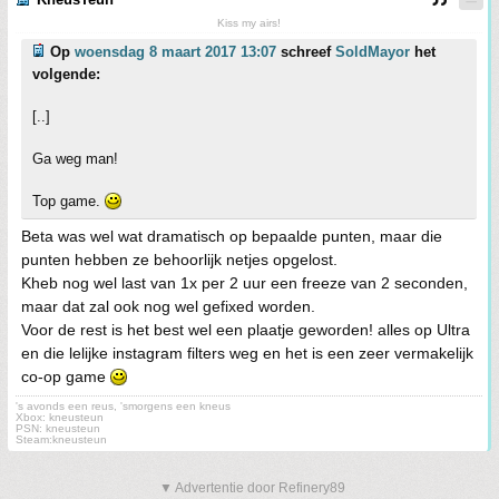
Kiss my airs!
Op
woensdag 8 maart 2017 13:07
schreef
SoldMayor
het
volgende:
[..]
Ga weg man!
Top game.
Beta was wel wat dramatisch op bepaalde punten, maar die
punten hebben ze behoorlijk netjes opgelost.
Kheb nog wel last van 1x per 2 uur een freeze van 2 seconden,
maar dat zal ook nog wel gefixed worden.
Voor de rest is het best wel een plaatje geworden! alles op Ultra
en die lelijke instagram filters weg en het is een zeer vermakelijk
co-op game
's avonds een reus, 'smorgens een kneus
Xbox: kneusteun
PSN: kneusteun
Steam:kneusteun
▼ Advertentie door Refinery89