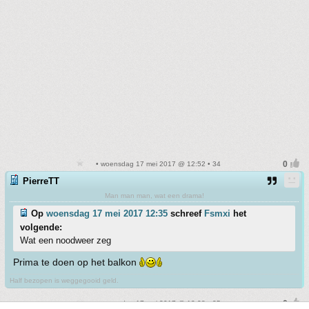
• woensdag 17 mei 2017 @ 12:52 • 34
PierreTT
Man man man, wat een drama!
Op
woensdag 17 mei 2017 12:35
schreef
Fsmxi
het
volgende:
Wat een noodweer zeg
Prima te doen op het balkon
Half bezopen is weggegooid geld.
• woensdag 17 mei 2017 @ 13:28 • 35