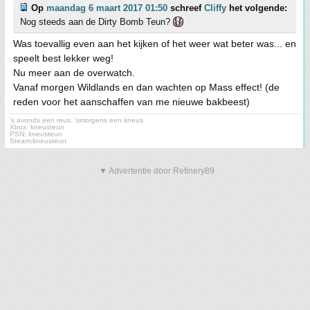
Op
maandag 6 maart 2017 01:50
schreef
Cliffy
het volgende:
Nog steeds aan de Dirty Bomb Teun?
Was toevallig even aan het kijken of het weer wat beter was... en
speelt best lekker weg!
Nu meer aan de overwatch.
Vanaf morgen Wildlands en dan wachten op Mass effect! (de
reden voor het aanschaffen van me nieuwe bakbeest)
's avonds een reus, 'smorgens een kneus
Xbox: kneusteun
PSN: kneusteun
Steam:kneusteun
▼ Advertentie door Refinery89