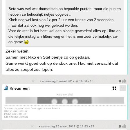
Beta was wel wat dramatisch op bepaalde punten, maar die punten
hebben ze behoorlijk netjes opgelost.
Kheb nog wel last van 1x per 2 uur een freeze van 2 seconden,
maar dat zal ook nog wel gefixed worden.
Voor de rest is het best wel een plaatje geworden! alles op Ultra en
die lelijke instagram filters weg en het is een zeer vermakelijk co-
op game
Zeker weten.
Samen met Niko en Stef beetje co op gedaan.
Game werkt goed ook op de xbox one. Had niet verwacht dat
alles zo soepel zou lopen.
• woensdag 8 maart 2017 @ 16:58 • 16
KneusTeun
Kiss my airs!
's avonds een reus, 'smorgens een kneus
Xbox: kneusteun
PSN: kneusteun
Steam:kneusteun
• woensdag 15 maart 2017 @ 13:43 • 17