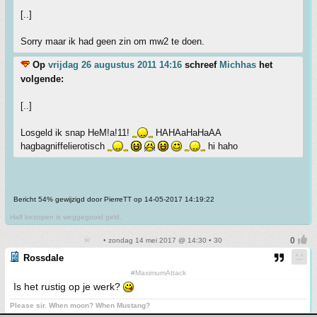
[..]
Sorry maar ik had geen zin om mw2 te doen.
Op
vrijdag 26 augustus 2011 14:16
schreef
Michhas
het
volgende:
[..]
Losgeld ik snap HeM!a!11!
HAHAaHaHaAA
hagbagniffelierotisch
hi haho
Bericht 54% gewijzigd door PierreTT op 14-05-2017 14:19:22
Half bezopen is weggegooid geld.
• zondag 14 mei 2017 @ 14:30 • 30
Rossdale
#MaximumAttack
Is het rustig op je werk?
Please sir. When moon? When Mustang?