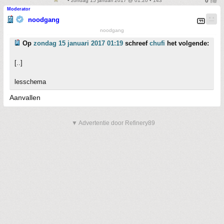
• zondag 15 januari 2017 @ 01:20 • 143
Moderator
noodgang
noodgang
Op
zondag 15 januari 2017 01:19
schreef
chufi
het volgende:
[..]
lesschema
Aanvallen
▼ Advertentie door Refinery89