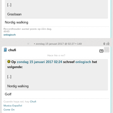
[..]
Grasbaan
Nordig walking
Recordhouder aantal posts op één dag.
4045
onlogisch
• zondag 15 januari 2017 @ 02:27 • 149
chufi
Hace frio o no?
Op
zondag 15 januari 2017 02:24
schreef
onlogisch
het
volgende:
[..]
Nordig walking
Golf
Cuando haya sol, hay
Chufi
Musica Español
Come On