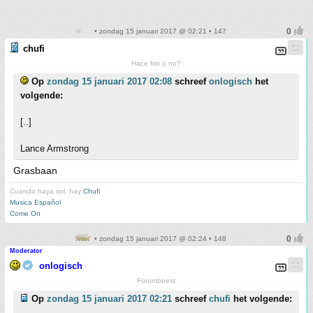
• zondag 15 januari 2017 @ 02:21 • 147
chufi
Hace frio o no?
Op
zondag 15 januari 2017 02:08
schreef
onlogisch
het
volgende:
[..]
Lance Armstrong
Grasbaan
Cuando haya sol, hay
Chufi
Musica Español
Come On
• zondag 15 januari 2017 @ 02:24 • 148
Moderator
onlogisch
Forumbeest
Op
zondag 15 januari 2017 02:21
schreef
chufi
het volgende: