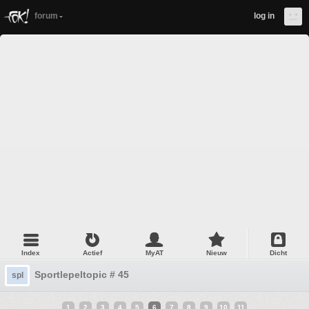
forum
log in
Index
Actief
MyAT
Nieuw
Dicht
Sportlepeltopic # 45
spl
1
2
3
4
5
6
7
8
9
10
11