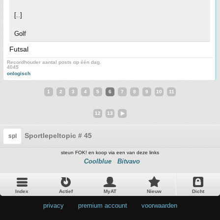
[..]
Golf
Futsal
Recordhouder aantal posts op één dag.
4045
onlogisch
1
2
3
4
5
6
7
8
9
10
11
12
13
Sportlepeltopic # 45
spl
steun FOK! en koop via een van deze links
Coolblue
Bitvavo
Index
Actief
MyAT
Nieuw
Dicht
privacy
•
premium account
•
voorwaarden