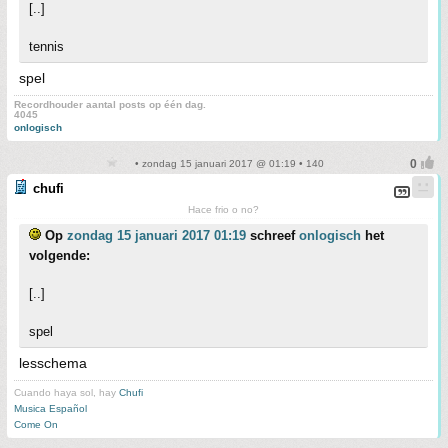
[..]
tennis
spel
Recordhouder aantal posts op één dag.
4045
onlogisch
• zondag 15 januari 2017 @ 01:19 • 140
chufi
Hace frio o no?
Op
zondag 15 januari 2017 01:19
schreef
onlogisch
het
volgende:
[..]
spel
lesschema
Cuando haya sol, hay
Chufi
Musica Español
Come On