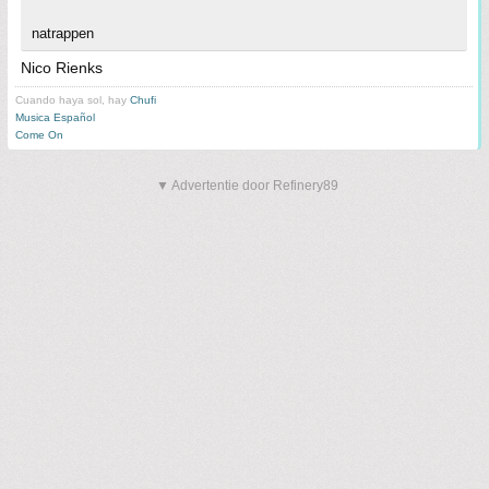
natrappen
Nico Rienks
Cuando haya sol, hay
Chufi
Musica Español
Come On
▼ Advertentie door Refinery89