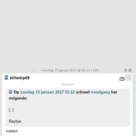
• zondag 15 januari 2017 @ 01:14 • 135
killerkip69
killattack!
Op
zondag 15 januari 2017 01:12
schreef
noodgang
het
volgende:
[..]
Raybar
roeien