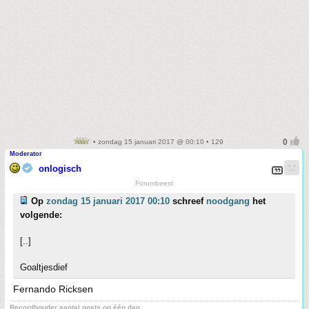
• zondag 15 januari 2017 @ 00:10 • 129
Moderator
onlogisch
Forumbeest
Op
zondag 15 januari 2017 00:10
schreef
noodgang
het
volgende:
[..]
Goaltjesdief
Fernando Ricksen
Recordhouder aantal posts op één dag.