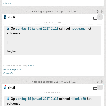
retropiet
• zondag 15 januari 2017 @ 01:14 • 136
chufi
Hace frio o no?
Op
zondag 15 januari 2017 01:12
schreef
noodgang
het
volgende:
[..]
Raybar
...
Cuando haya sol, hay
Chufi
Musica Español
Come On
• zondag 15 januari 2017 @ 01:15 • 137
chufi
Hace frio o no?
Op
zondag 15 januari 2017 01:14
schreef
killerkip69
het
volgende: