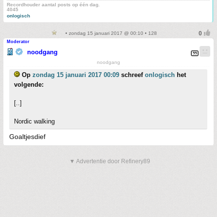
Recordhouder aantal posts op één dag.
4045
onlogisch
• zondag 15 januari 2017 @ 00:10 • 128
Moderator
noodgang
noodgang
Op
zondag 15 januari 2017 00:09
schreef
onlogisch
het
volgende:
[..]
Nordic walking
Goaltjesdief
▼ Advertentie door Refinery89