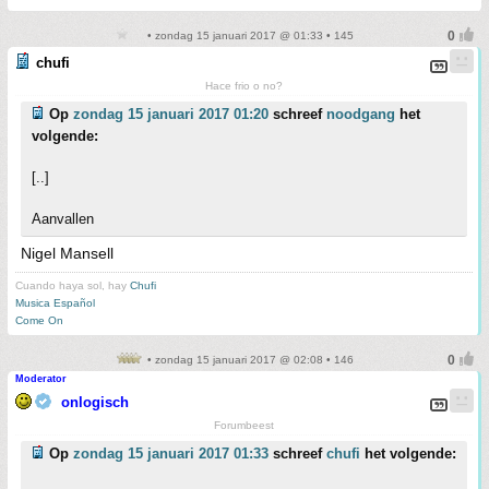
• zondag 15 januari 2017 @ 01:33 • 145
chufi
Hace frio o no?
Op
zondag 15 januari 2017 01:20
schreef
noodgang
het
volgende:
[..]
Aanvallen
Nigel Mansell
Cuando haya sol, hay
Chufi
Musica Español
Come On
• zondag 15 januari 2017 @ 02:08 • 146
Moderator
onlogisch
Forumbeest
Op
zondag 15 januari 2017 01:33
schreef
chufi
het volgende: