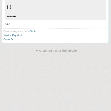
[..]
roeien
net
Cuando haya sol, hay
Chufi
Musica Español
Come On
▼ Advertentie door Refinery89