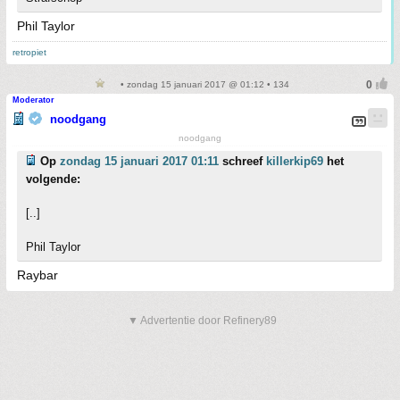
Phil Taylor
retropiet
• zondag 15 januari 2017 @ 01:12 • 134
Moderator
noodgang
noodgang
Op
zondag 15 januari 2017 01:11
schreef
killerkip69
het
volgende:
[..]
Phil Taylor
Raybar
▼ Advertentie door Refinery89