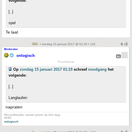
volgende:
[..]
spel
Te laat
• zondag 15 januari 2017 @ 01:20 • 142
Moderator
onlogisch
Forumbeest
Op
zondag 15 januari 2017 01:19
schreef
noodgang
het
volgende:
[..]
Langlaufen
napraten
Recordhouder aantal posts op één dag.
4045
onlogisch